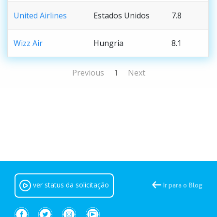
United Airlines
Estados Unidos
7.8
Wizz Air
Hungria
8.1
Previous
1
Next
ver status da solicitação
Ir para o Blog