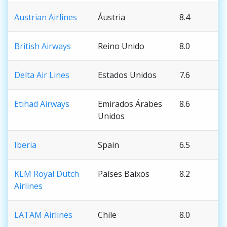
Austrian Airlines
Áustria
8.4
British Airways
Reino Unido
8.0
Delta Air Lines
Estados Unidos
7.6
Etihad Airways
Emirados Árabes
8.6
Unidos
Iberia
Spain
6.5
KLM Royal Dutch
Países Baixos
8.2
Airlines
LATAM Airlines
Chile
8.0