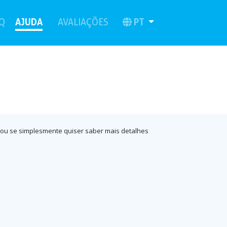
(current)
AJUDA
(current)
PT
Q
AVALIAÇÕES
c., ou se simplesmente quiser saber mais detalhes