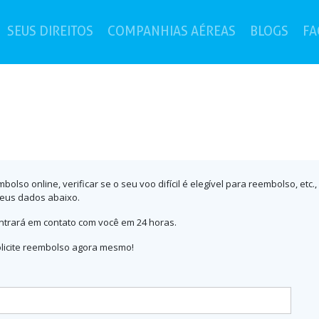
current)
SEUS DIREITOS
COMPANHIAS AÉREAS
BLOGS
FA
mbolso online, verificar se o seu voo difícil é elegível para reembolso, et
seus dados abaixo.
ntrará em contato com você em 24 horas.
olicite reembolso agora mesmo!