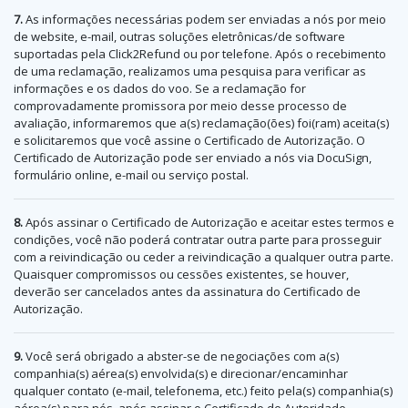
7.
As informações necessárias podem ser enviadas a nós por meio
de website, e-mail, outras soluções eletrônicas/de software
suportadas pela Click2Refund ou por telefone. Após o recebimento
de uma reclamação, realizamos uma pesquisa para verificar as
informações e os dados do voo. Se a reclamação for
comprovadamente promissora por meio desse processo de
avaliação, informaremos que a(s) reclamação(ões) foi(ram) aceita(s)
e solicitaremos que você assine o Certificado de Autorização. O
Certificado de Autorização pode ser enviado a nós via DocuSign,
formulário online, e-mail ou serviço postal.
8.
Após assinar o Certificado de Autorização e aceitar estes termos e
condições, você não poderá contratar outra parte para prosseguir
com a reivindicação ou ceder a reivindicação a qualquer outra parte.
Quaisquer compromissos ou cessões existentes, se houver,
deverão ser cancelados antes da assinatura do Certificado de
Autorização.
9.
Você será obrigado a abster-se de negociações com a(s)
companhia(s) aérea(s) envolvida(s) e direcionar/encaminhar
qualquer contato (e-mail, telefonema, etc.) feito pela(s) companhia(s)
aérea(s) para nós, após assinar o Certificado de Autoridade.