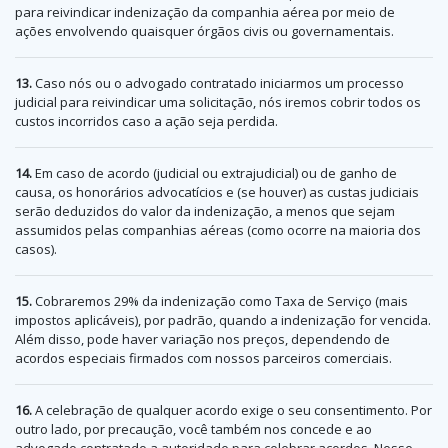
para reivindicar indenização da companhia aérea por meio de
ações envolvendo quaisquer órgãos civis ou governamentais.
13.
Caso nós ou o advogado contratado iniciarmos um processo
judicial para reivindicar uma solicitação, nós iremos cobrir todos os
custos incorridos caso a ação seja perdida.
14.
Em caso de acordo (judicial ou extrajudicial) ou de ganho de
causa, os honorários advocatícios e (se houver) as custas judiciais
serão deduzidos do valor da indenização, a menos que sejam
assumidos pelas companhias aéreas (como ocorre na maioria dos
casos).
15.
Cobraremos 29% da indenização como Taxa de Serviço (mais
impostos aplicáveis), por padrão, quando a indenização for vencida.
Além disso, pode haver variação nos preços, dependendo de
acordos especiais firmados com nossos parceiros comerciais.
16.
A celebração de qualquer acordo exige o seu consentimento. Por
outro lado, por precaução, você também nos concede e ao
advogado contratado a autoridade para celebrar acordos. Nesse