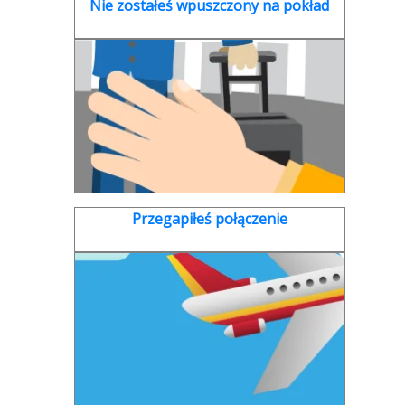
Nie zostałeś wpuszczony na pokład
Przegapiłeś połączenie