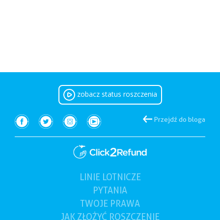
zobacz status roszczenia
Przejdź do bloga
LINIE LOTNICZE
PYTANIA
TWOJE
PRAWA
JAK ZŁOŻYĆ
ROSZCZENIE