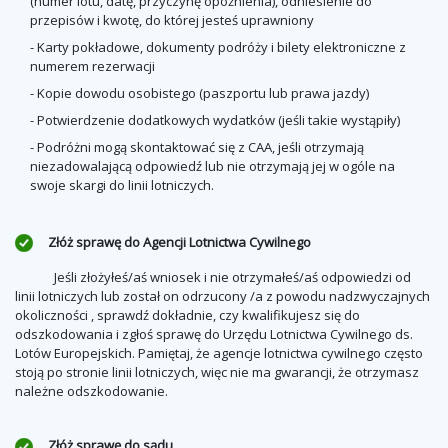
(numer lotu, datę, przyczynę opóźnienia), odniesienie do
przepisów i kwotę, do której jesteś uprawniony
- Karty pokładowe, dokumenty podróży i bilety elektroniczne z
numerem rezerwacji
- Kopie dowodu osobistego (paszportu lub prawa jazdy)
- Potwierdzenie dodatkowych wydatków (jeśli takie wystąpiły)
- Podróżni mogą skontaktować się z CAA, jeśli otrzymają
niezadowalającą odpowiedź lub nie otrzymają jej w ogóle na
swoje skargi do linii lotniczych.
Złóż sprawę do Agencji Lotnictwa Cywilnego
Jeśli złożyłeś/aś wniosek i nie otrzymałeś/aś odpowiedzi od
linii lotniczych lub został on odrzucony /a z powodu nadzwyczajnych
okoliczności , sprawdź dokładnie, czy kwalifikujesz się do
odszkodowania i zgłoś sprawę do Urzędu Lotnictwa Cywilnego ds.
Lotów Europejskich. Pamiętaj, że agencje lotnictwa cywilnego często
stoją po stronie linii lotniczych, więc nie ma gwarancji, że otrzymasz
należne odszkodowanie.
Złóż sprawę do sądu