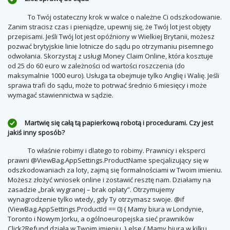
To Twój ostateczny krok w walce o należne Ci odszkodowanie.
Zanim stracisz czas i pieniądze, upewnij się, że Twój lot jest objęty
przepisami. Jeśli Twój lot jest opóźniony w Wielkiej Brytanii, możesz
pozwać brytyjskie linie lotnicze do sądu po otrzymaniu pisemnego
odwołania. Skorzystaj z usługi Money Claim Online, która kosztuje
od 25 do 60 euro w zależności od wartości roszczenia (do
maksymalnie 1000 euro). Usługa ta obejmuje tylko Anglię i Walię. Jeśli
sprawa trafi do sądu, może to potrwać średnio 6 miesięcy i może
wymagać stawiennictwa w sądzie.
Martwię się całą tą papierkową robotą i procedurami. Czy jest
jakiś inny sposób?
To właśnie robimy i dlatego to robimy. Prawnicy i eksperci
prawni @ViewBag.AppSettings.ProductName specjalizujący się w
odszkodowaniach za loty, zajmą się formalnościami w Twoim imieniu.
Możesz złożyć wniosek online i zostawić resztę nam. Działamy na
zasadzie „brak wygranej – brak opłaty”. Otrzymujemy
wynagrodzenie tylko wtedy, gdy Ty otrzymasz swoje. @if
(ViewBag.AppSettings.ProductId == 0) {
Mamy biura w Londynie,
Toronto i Nowym Jorku, a ogólnoeuropejska sieć prawników
Click2Refund działa w Twoim imieniu.
} else {
Mamy biura w kilku