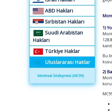
ABD Hakları
Mont
Sırbistan Hakları
1) Yo
Suudi Arabistan
Mont
Hakları
128.8
kanı
Türkiye Haklar
Bu li
Uluslararası Haklar
kusu
2) Ba
Montreal Sözleşmesi (MC99)
Montr
koru
MC99 