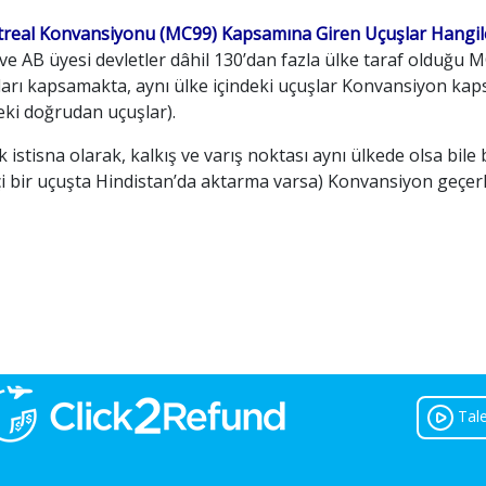
real Konvansiyonu (MC99) Kapsamına Giren Uçuşlar Hangile
e AB üyesi devletler dâhil 130’dan fazla ülke taraf olduğu M
ları kapsamakta, aynı ülke içindeki uçuşlar Konvansiyon kap
eki doğrudan uçuşlar).
 istisna olarak, kalkış ve varış noktası aynı ülkede olsa bil
çi bir uçuşta Hindistan’da aktarma varsa) Konvansiyon geçerli
Tal