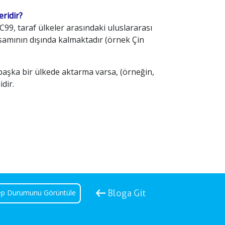
ridir?
C99, taraf ülkeler arasındaki uluslararası
samının dışında kalmaktadır (örnek Çin
e başka bir ülkede aktarma varsa, (örneğin,
dir.
ep Durumunu Görüntüle
Bloga Git