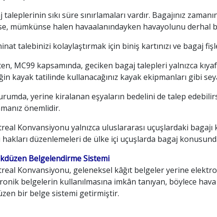
 taleplerinin sıkı süre sınırlamaları vardır. Bagajınız zamanı
rse, mümkünse halen havaalanındayken havayolunu derhal bi
nat talebinizi kolaylaştırmak için biniş kartınızı ve bagaj fiş
ten, MC99 kapsamında, geciken bagaj talepleri yalnızca kıyaf
in kayak tatilinde kullanacağınız kayak ekipmanları gibi seya
rumda, yerine kiralanan eşyaların bedelini de talep edebilir
amanız önemlidir.
eal Konvansiyonu yalnızca uluslararası uçuşlardaki bagajı k
 hakları düzenlemeleri de ülke içi uçuşlarda bagaj konusund
ekdüzen Belgelendirme Sistemi
eal Konvansiyonu, geleneksel kâğıt belgeler yerine elektron
ronik belgelerin kullanılmasına imkân tanıyan, böylece hava t
zen bir belge sistemi getirmiştir.