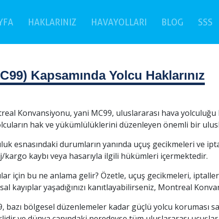
(current)
(
YFA
HAKLARINIZ
HAVAYOLLARI
BLOG
SSS
C99) Kapsamında Yolcu Haklarınız
real Konvansiyonu, yani MC99, uluslararası hava yolculuğu
lcuların hak ve yükümlülüklerini düzenleyen önemli bir ulus
uluk esnasındaki durumların yanında uçuş gecikmeleri ve ipt
/kargo kaybı veya hasarıyla ilgili hükümleri içermektedir.
lar için bu ne anlama gelir? Özetle, uçuş gecikmeleri, iptall
sal kayıplar yaşadığınızı kanıtlayabilirseniz, Montreal Konv
, bazı bölgesel düzenlemeler kadar güçlü yolcu koruması sa
lidir ve dünya çapındaki neredeyse tüm uluslararası uçuşlar 