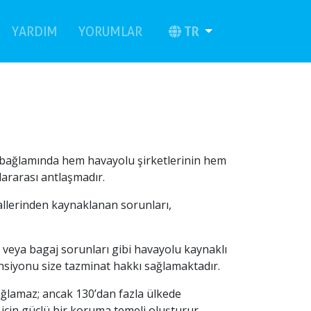
current)
(current)
TR
YARDIM
YORUMLAR
 bağlamında hem havayolu şirketlerinin hem
lararası antlaşmadır.
allerinden kaynaklanan sorunları,
er veya bagaj sorunları gibi havayolu kaynaklı
ansiyonu size tazminat hakkı sağlamaktadır.
ğlamaz; ancak 130’dan fazla ülkede
için güçlü bir koruma temeli oluşturur.