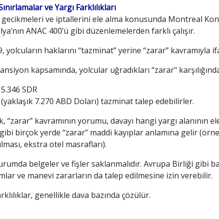
Sınırlamalar ve Yargı Farklılıkları
 gecikmeleri ve iptallerini ele alma konusunda Montreal Kon
lya’nın ANAC 400’ü gibi düzenlemelerden farklı çalışır.
 yolcuların haklarını “tazminat” yerine “zarar” kavramıyla if
nsiyon kapsamında, yolcular uğradıkları “zarar" karşılığınd
5.346 SDR
(yaklaşık 7.270 ABD Doları) tazminat talep edebilirler.
, “zarar” kavramının yorumu, davayı hangi yargı alanının ele
ibi birçok yerde “zarar” maddi kayıplar anlamına gelir (örn
ılması, ekstra otel masrafları).
rumda belgeler ve fişler saklanmalıdır. Avrupa Birliği gibi 
lar ve manevi zararların da talep edilmesine izin verebilir.
rklılıklar, genellikle dava bazında çözülür.