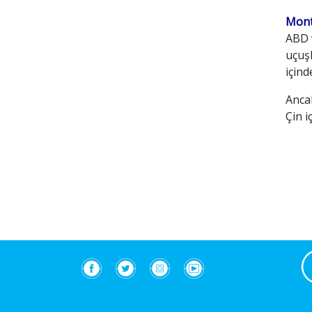
Mont
ABD v
uçuş
içind
Ancak
Çin i