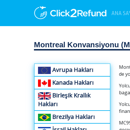
ANA SA
Montreal Konvansiyonu (M
Mont
Avrupa Hakları
de yo
Kanada Hakları
Yolc
bagaj
Birleşik Krallık
Hakları
Yolcu
finan
Brezilya Hakları
MC99
İsrail Hakları
geçer