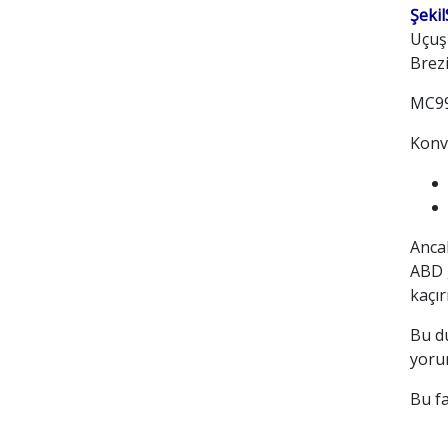
Şekil
Uçuş
Brezi
MC99,
Konva
Ancak
ABD g
kaçır
Bu du
yorum
Bu fa