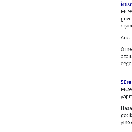
İsti
MC99
güven
dışı
Ancak
Örneğ
azalt
değer
Süre 
MC99,
yapm
Hasar
gecik
yine 