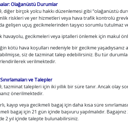
snalar: Olağanüstü Durumlar
, diğer birçok yolcu hakkı düzenlemesi gibi “olağanüstü dur
lik riskleri ve yer hizmetleri veya hava trafik kontrolü gre
nda gelişen uçuş gecikmelerinden taşıyıcı sorumlu tutulmaz 
 havayolu, gecikmeleri veya iptalleri önlemek için makul önl
in kötü hava koşulları nedeniyle bir gecikme yaşadıysanız a
abilmişse, siz de tazminat talep edebilirsiniz. Bu tür durumlar
lendirilerek verilmektedir.
Sınırlamaları ve Talepler
 tazminat talepleri için iki yıllık bir süre tanır. Ancak ola
anız önerilmektedir.
lı, kayıp veya gecikmeli bagaj için daha kısa süre sınırlaması
meli bagaj için 21 gün içinde başvuru yapılmalıdır. Bagajınız 
de 2 yıl içinde talepte bulunabilirsiniz.