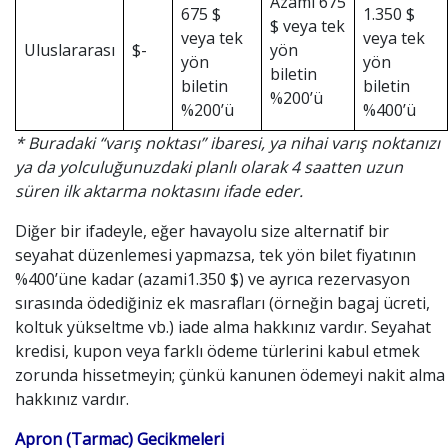
Azami 675
675 $
1.350 $
$ veya tek
veya tek
veya tek
Uluslararası
$-
yön
yön
yön
biletin
biletin
biletin
%200’ü
%200’ü
%400’ü
* Buradaki “varış noktası” ibaresi, ya nihai varış noktanızı
ya da yolculuğunuzdaki planlı olarak 4 saatten uzun
süren ilk aktarma noktasını ifade eder.
Diğer bir ifadeyle, eğer havayolu size alternatif bir
seyahat düzenlemesi yapmazsa, tek yön bilet fiyatının
%400’üne kadar (azami1.350 $) ve ayrıca rezervasyon
sırasında ödediğiniz ek masrafları (örneğin bagaj ücreti,
koltuk yükseltme vb.) iade alma hakkınız vardır. Seyahat
kredisi, kupon veya farklı ödeme türlerini kabul etmek
zorunda hissetmeyin; çünkü kanunen ödemeyi nakit alma
hakkınız vardır.
Apron (Tarmac) Gecikmeleri