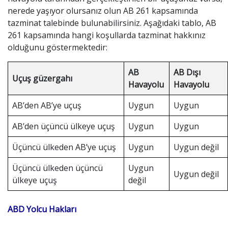
nerede yaşıyor olursanız olun AB 261 kapsamında
tazminat talebinde bulunabilirsiniz. Aşağıdaki tablo, AB
261 kapsamında hangi koşullarda tazminat hakkınız
olduğunu göstermektedir:
AB
AB Dışı
Uçuş güzergahı
Havayolu
Havayolu
AB’den AB’ye uçuş
Uygun
Uygun
AB’den üçüncü ülkeye uçuş
Uygun
Uygun
Üçüncü ülkeden AB’ye uçuş
Uygun
Uygun değil
Üçüncü ülkeden üçüncü
Uygun
Uygun değil
ülkeye uçuş
değil
ABD Yolcu Hakları