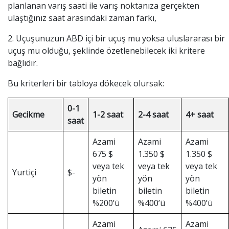
planlanan varış saati ile varış noktanıza gerçekten
ulaştığınız saat arasındaki zaman farkı,
2. Uçuşunuzun ABD içi bir uçuş mu yoksa uluslararası bir
uçuş mu olduğu, şeklinde özetlenebilecek iki kritere
bağlıdır.
Bu kriterleri bir tabloya dökecek olursak:
0-1
Gecikme
1-2 saat
2-4 saat
4+ saat
saat
Azami
Azami
Azami
675 $
1.350 $
1.350 $
veya tek
veya tek
veya tek
Yurtiçi
$-
yön
yön
yön
biletin
biletin
biletin
%200’ü
%400’ü
%400’ü
Azami
Azami