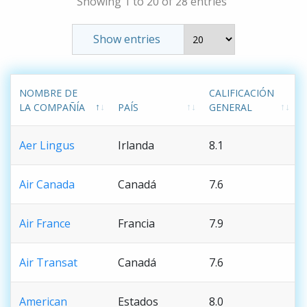
Showing 1 to 20 of 28 entries
Show entries
NOMBRE DE
CALIFICACIÓN
LA COMPAÑÍA
PAÍS
GENERAL
Aer Lingus
Irlanda
8.1
Air Canada
Canadá
7.6
Air France
Francia
7.9
Air Transat
Canadá
7.6
American
Estados
8.0