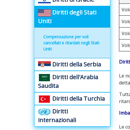
Vol
Diritti degli Stati
Uniti
Vol
Vol
Compensazione per voli
cancellati e ritardati negli Stati
Vol
Uniti
Dirit
Diritti della Serbia
Le no
Diritti dell'Arabia
detta
Saudita
Tutta
Diritti della Turchia
ritar
Diritti
Imba
internazionali
Le co