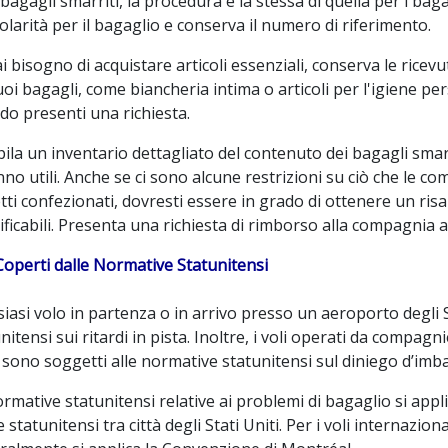
 bagagli smarriti, la procedura è la stessa di quella per i bag
olarità per il bagaglio e conserva il numero di riferimento.
i bisogno di acquistare articoli essenziali, conserva le ricev
uoi bagagli, come biancheria intima o articoli per l'igiene p
o presenti una richiesta.
la un inventario dettagliato del contenuto dei bagagli smarri
no utili. Anche se ci sono alcune restrizioni su ciò che le 
ti confezionati, dovresti essere in grado di ottenere un risa
ificabili. Presenta una richiesta di rimborso alla compagnia a
Coperti dalle Normative Statunitensi
iasi volo in partenza o in arrivo presso un aeroporto degli St
nitensi sui ritardi in pista. Inoltre, i voli operati da compagn
 sono soggetti alle normative statunitensi sul diniego d’imb
rmative statunitensi relative ai problemi di bagaglio si appl
 statunitensi tra città degli Stati Uniti. Per i voli internaziona