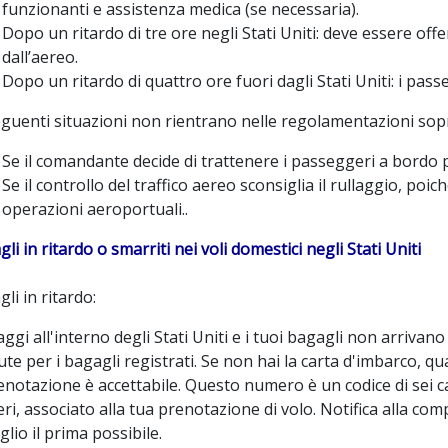
funzionanti e assistenza medica (se necessaria).
Dopo un ritardo di tre ore negli Stati Uniti: deve essere offe
dall’aereo.
Dopo un ritardo di quattro ore fuori dagli Stati Uniti: i pa
guenti situazioni non rientrano nelle regolamentazioni sopr
Se il comandante decide di trattenere i passeggeri a bordo p
Se il controllo del traffico aereo sconsiglia il rullaggio, poi
operazioni aeroportuali..
li in ritardo o smarriti nei voli domestici negli Stati Uniti
li in ritardo:
aggi all'interno degli Stati Uniti e i tuoi bagagli non arrivan
ute per i bagagli registrati. Se non hai la carta d'imbarco,
enotazione è accettabile. Questo numero è un codice di sei ca
i, associato alla tua prenotazione di volo. Notifica alla c
lio il prima possibile.