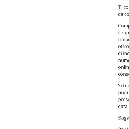
Ti co
da c
Compi
il ra
rimb
offro
di in
nume
onlin
conse
Si tr
puoi 
prese
data 
Bagag