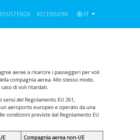
rrent)
(current)
IT
ASSISTENZA
RECENSIONI
nie aeree a risarcire i passeggeri per voli
e della compagnia aerea. Allo stesso modo,
aso di voli ritardati.
 ai sensi del Regolamento EU 261,
so un aeroporto europeo e operato da una
le condizioni previste dal Regolamento EU
UE
Compagnia aerea non-UE