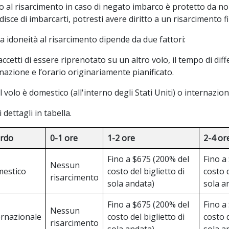
to al risarcimento in caso di negato imbarco è protetto da no
isce di imbarcarti, potresti avere diritto a un risarcimento f
a idoneità al risarcimento dipende da due fattori:
accetti di essere riprenotato su un altro volo, il tempo di diff
nazione e l’orario originariamente pianificato.
il volo è domestico (all'interno degli Stati Uniti) o internazion
i dettagli in tabella.
ardo
0-1 ore
1-2 ore
2-4 or
Fino a $675 (200% del
Fino a
Nessun
estico
costo del biglietto di
costo d
risarcimento
sola andata)
sola a
Fino a $675 (200% del
Fino a
Nessun
ernazionale
costo del biglietto di
costo d
risarcimento