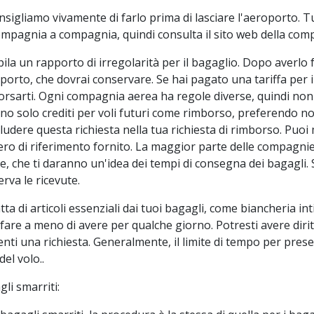
nsigliamo vivamente di farlo prima di lasciare l'aeroporto. Tu
ompagnia a compagnia, quindi consulta il sito web della com
la un rapporto di irregolarità per il bagaglio. Dopo averlo 
pporto, che dovrai conservare. Se hai pagato una tariffa per 
orsarti. Ogni compagnia aerea ha regole diverse, quindi non
no solo crediti per voli futuri come rimborso, preferendo no
cludere questa richiesta nella tua richiesta di rimborso. Puoi 
ro di riferimento fornito. La maggior parte delle compagnie
e, che ti daranno un'idea dei tempi di consegna dei bagagli. S
rva le ricevute.
atta di articoli essenziali dai tuoi bagagli, come biancheria in
fare a meno di avere per qualche giorno. Potresti avere dir
nti una richiesta. Generalmente, il limite di tempo per presen
del volo..
li smarriti: