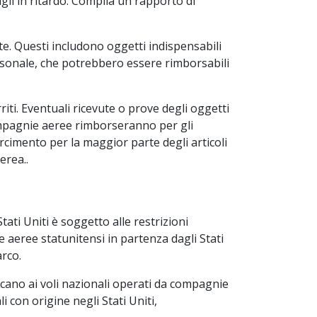
agli in ritardo. Compila un rapporto di
ute. Questi includono oggetti indispensabili
ersonale, che potrebbero essere rimborsabili
ti. Eventuali ricevute o prove degli oggetti
compagnie aeree rimborseranno per gli
rcimento per la maggior parte degli articoli
erea..
ati Uniti è soggetto alle restrizioni
ie aeree statunitensi in partenza dagli Stati
arco.
icano ai voli nazionali operati da compagnie
li con origine negli Stati Uniti,