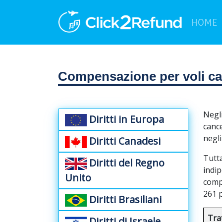
(
HOME
Compensazione per voli cance
Negli
Diritti in Europa
cance
negli
Diritti Canadesi
Tutta
Diritti del Regno
indi
Unito
comp
261 
Diritti Brasiliani
Tra
Diritti di Israele