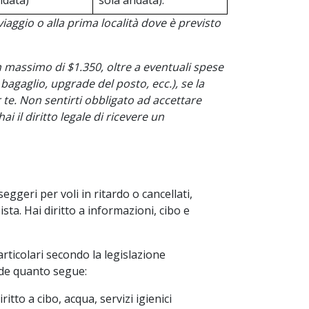
ndata)
sola andata).
 viaggio o alla prima località dove è previsto
un massimo di $1.350, oltre a eventuali spese
agaglio, upgrade del posto, ecc.), se la
te. Non sentirti obbligato ad accettare
i il diritto legale di ricevere un
eggeri per voli in ritardo o cancellati,
ista. Hai diritto a informazioni, cibo e
articolari secondo la legislazione
vede quanto segue:
itto a cibo, acqua, servizi igienici