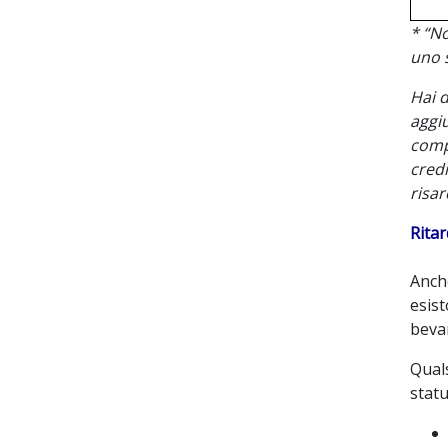
* “No
uno s
Hai d
aggiu
compa
credi
risar
Ritar
Anche
esist
beva
Quals
statu