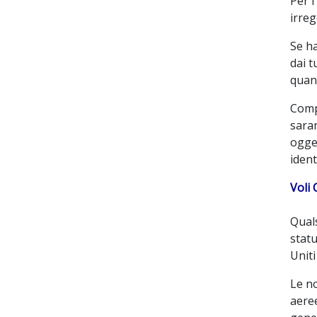
Per i
irreg
Se ha
dai t
quand
Compi
saran
ogget
ident
Voli 
Quals
statu
Uniti
Le no
aeree