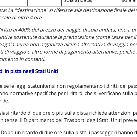
sola andata)
sola a
ta: La "destinazione" si riferisce alla destinazione finale del
calo di oltre 4 ore.
iritto al 400% del prezzo del viaggio di sola andata, fino a 
ntive sostenute durante la prenotazione (come tasse per il b
gnia aerea non organizza alcuna alternativa di viaggio per 
ti di viaggio o altre forme di pagamento alternative, poiché ha
cimento in contanti.
di in pista negli Stati Uniti
 se le leggi statunitensi non regolamentano i diritti dei pass
ono normative specifiche per i ritardi che si verificano sulla p
nde.
iasi ritardo di due ore o più sulla pista richiede attenzioni p
nitense. Il Dipartimento dei Trasporti degli Stati Uniti pre
Dopo un ritardo di due ore sulla pista: i passeggeri hanno dir