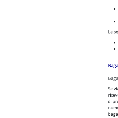
Le se
Bagag
Bagag
Se vi
ricev
di pr
numer
bagag