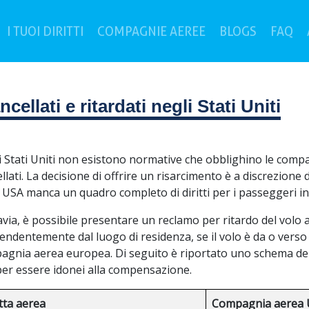
current)
(cu
I TUOI DIRITTI
COMPAGNIE AEREE
BLOGS
FAQ
llati e ritardati negli Stati Uniti
 Stati Uniti non esistono normative che obblighino le compag
llati. La decisione di offrire un risarcimento è a discrezion
 USA manca un quadro completo di diritti per i passeggeri in c
via, è possibile presentare un reclamo per ritardo del volo
pendentemente dal luogo di residenza, se il volo è da o ver
agnia aerea europea. Di seguito è riportato uno schema del
per essere idonei alla compensazione.
tta aerea
Compagnia aerea 