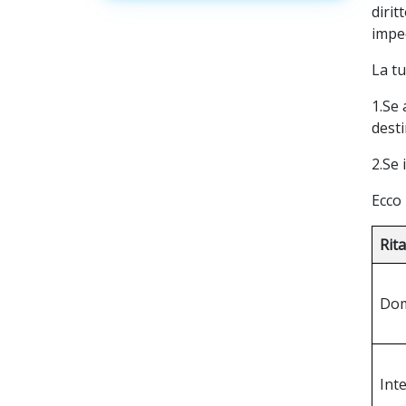
dirit
imped
La tu
1.Se 
desti
2.Se 
Ecco 
Rit
Dom
Int