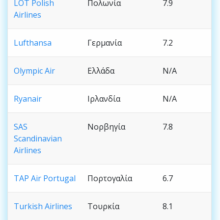
LOT Polish
Πολωνία
7.9
Airlines
Lufthansa
Γερμανία
7.2
Olympic Air
Ελλάδα
N/A
Ryanair
Ιρλανδία
N/A
SAS
Νορβηγία
7.8
Scandinavian
Airlines
TAP Air Portugal
Πορτογαλία
6.7
Turkish Airlines
Τουρκία
8.1