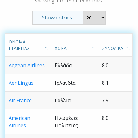
Showing 1 to 19 of 19 entries
Show entries
ΌΝΟΜΑ
ΕΤΑΙΡΕΊΑΣ
ΧΏΡΑ
ΣΥΝΟΛΙΚΆ
Aegean Airlines
Ελλάδα
8.0
Aer Lingus
Ιρλανδία
8.1
Air France
Γαλλία
7.9
American
Ηνωμένες
8.0
Airlines
Πολιτείες