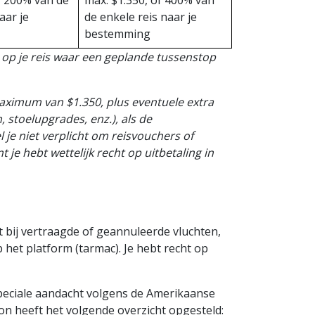
f 200% van de
max. $1.350, of 400% van
aar je
de enkele reis naar je
bestemming
 op je reis waar een geplande tussenstop
 maximum van $1.350, plus eventuele extra
, stoelupgrades, enz.), als de
l je niet verplicht om reisvouchers of
je hebt wettelijk recht op uitbetaling in
bij vertraagde of geannuleerde vluchten,
p het platform (tarmac). Je hebt recht op
speciale aandacht volgens de Amerikaanse
 heeft het volgende overzicht opgesteld: