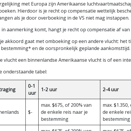
ergelijking met Europa zijn Amerikaanse luchtvaartmaatscha
boeken. Hierdoor is je recht op compensatie wettelijk besch
angen als je door overboeking in de VS niet mag instappen.
je in aanmerking komt, hangt je recht op compensatie af van
s je akkoord gaat met omboeking op een andere vlucht: het t
e bestemming* en de oorspronkelijk geplande aankomsttijd.
je vlucht een binnenlandse Amerikaanse vlucht is of een inte
de onderstaande tabel:
0-1
traging
1-2 uur
2-4 uur
uur
max. $675, of 200% van
max. $1.350,
nenlands
$-
de enkele reis naar je
de enkele rei
bestemming
bestemming