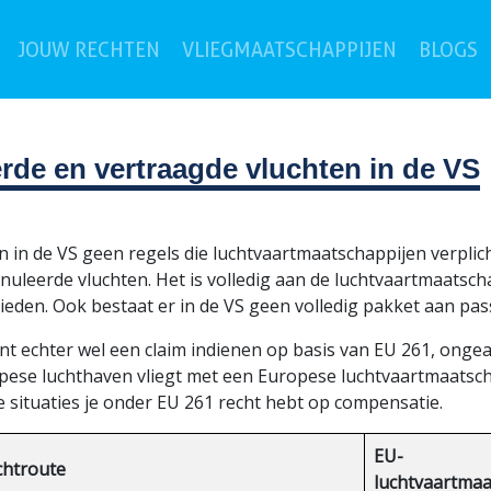
(current)
JOUW RECHTEN
VLIEGMAATSCHAPPIJEN
BLOGS
rde en vertraagde vluchten in de VS
jn in de VS geen regels die luchtvaartmaatschappijen verpl
uleerde vluchten. Het is volledig aan de luchtvaartmaatscha
ieden. Ook bestaat er in de VS geen volledig pakket aan pas
nt echter wel een claim indienen op basis van EU 261, ongea
pese luchthaven vliegt met een Europese luchtvaartmaatscha
e situaties je onder EU 261 recht hebt op compensatie.
EU-
chtroute
luchtvaartmaa