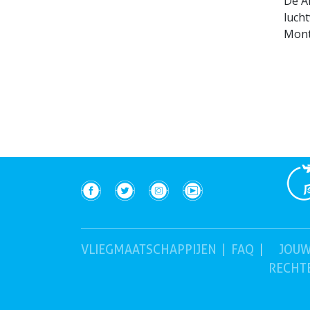
De A
luch
Mont
(huidig)
VLIEGMAATSCHAPPIJEN
FAQ
JOU
RECHT