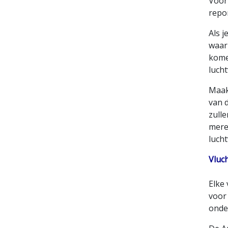
Voor
repo
Als j
waar 
komen
lucht
Maak
van d
zull
meren
luch
Vluc
Elke
voor
onde