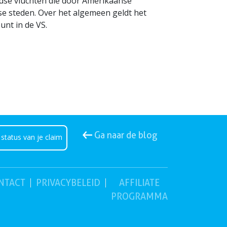
dse vluchten die door Amerikaanse
e steden. Over het algemeen geldt het
unt in de VS.
Ga naar de blog
 status van je claim
NTACT
PRIVACYBELEID
AFFILIATE
PROGRAMMA