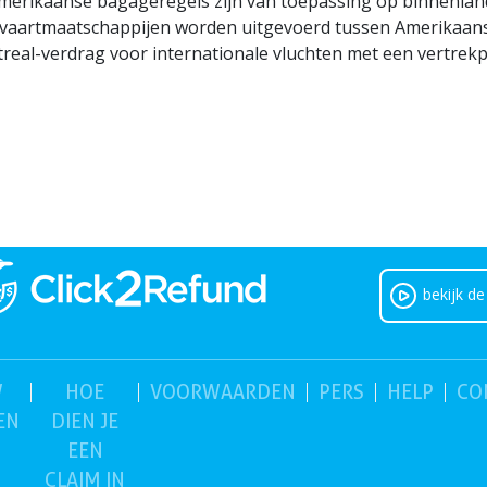
merikaanse bagageregels zijn van toepassing op binnenlan
tvaartmaatschappijen worden uitgevoerd tussen Amerikaans
real-verdrag voor internationale vluchten met een vertrekp
bekijk de
W
HOE
VOORWAARDEN
PERS
HELP
CO
EN
DIEN JE
EEN
CLAIM IN