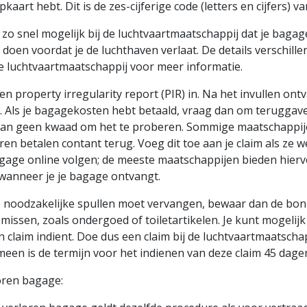
pkaart hebt. Dit is de zes-cijferige code (letters en cijfers) v
 zo snel mogelijk bij de luchtvaartmaatschappij dat je baga
e doen voordat je de luchthaven verlaat. De details verschil
je luchtvaartmaatschappij voor meer informatie.
en property irregularity report (PIR) in. Na het invullen o
. Als je bagagekosten hebt betaald, vraag dan om teruggave.
kan geen kwaad om het te proberen. Sommige maatschappij
ren betalen contant terug. Voeg dit toe aan je claim als ze
agage online volgen; de meeste maatschappijen bieden hiervo
 wanneer je je bagage ontvangt.
e noodzakelijke spullen moet vervangen, bewaar dan de bonnet
missen, zoals ondergoed of toiletartikelen. Je kunt mogelij
n claim indient. Doe dus een claim bij de luchtvaartmaatscha
een is de termijn voor het indienen van deze claim 45 dagen
oren bagage: