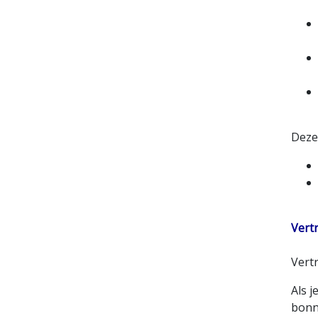
Deze 
Vert
Vert
Als j
bonn