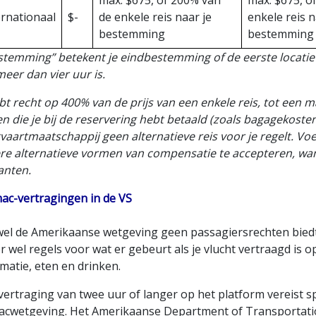
max. $675, of 200% van
max. $675, o
ernationaal
$-
de enkele reis naar je
enkele reis n
bestemming
bestemming
stemming” betekent je eindbestemming of de eerste locatie
eer dan vier uur is.
bt recht op 400% van de prijs van een enkele reis, tot een
n die je bij de reservering hebt betaald (zoals bagagekosten
vaartmaatschappij geen alternatieve reis voor je regelt. Voe
e alternatieve vormen van compensatie te accepteren, want 
anten.
ac-vertragingen in de VS
el de Amerikaanse wetgeving geen passagiersrechten biedt 
er wel regels voor wat er gebeurt als je vlucht vertraagd is o
matie, eten en drinken.
 vertraging van twee uur of langer op het platform vereist 
acwetgeving. Het Amerikaanse Department of Transportation