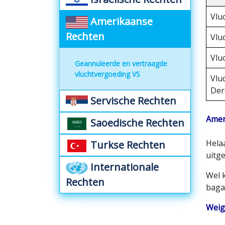
Vlu
Amerikaanse
Rechten
Vlu
Vlu
Geannuleerde en vertraagde
vluchtvergoeding VS
Vlu
Der
Servische Rechten
Amer
Saoedische Rechten
Hela
Turkse Rechten
uitge
Internationale
Wel 
Rechten
baga
Weig