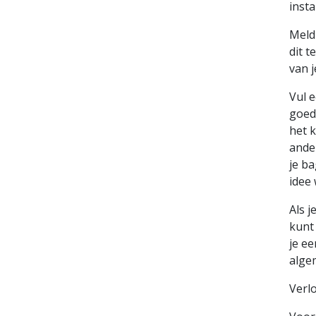
insta
Meld
dit t
van 
Vul e
goed
het 
ande
je b
idee
Als j
kunt 
je ee
algem
Verl