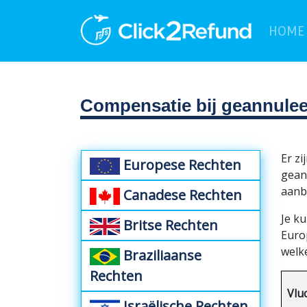
HOME
Compensatie bij geannulee
Er zi
Europese Rechten
geann
aanb
Canadese Rechten
Je ku
Britse Rechten
Euro
welk
Braziliaanse
Rechten
Vlu
Israëlische Rechten