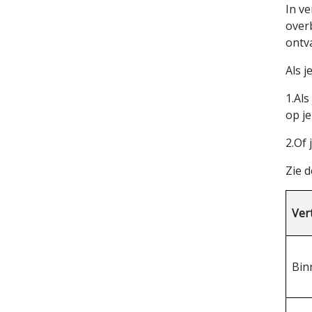
In v
over
ontv
Als 
1.Al
op j
2.Of 
Zie 
Ver
Bin