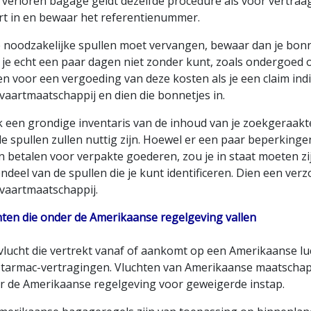
 verloren bagage geldt dezelfde procedure als voor vertraag
rt in en bewaar het referentienummer.
e noodzakelijke spullen moet vervangen, bewaar dan je bonnet
je echt een paar dagen niet zonder kunt, zoals ondergoed of
 voor een vergoeding van deze kosten als je een claim indie
vaartmaatschappij en dien die bonnetjes in.
 een grondige inventaris van de inhoud van je zoekgeraakte
e spullen zullen nuttig zijn. Hoewel er een paar beperking
en betalen voor verpakte goederen, zou je in staat moeten z
deel van de spullen die je kunt identificeren. Dien een verzo
tvaartmaatschappij.
hten die onder de Amerikaanse regelgeving vallen
 vlucht die vertrekt vanaf of aankomt op een Amerikaanse l
 tarmac-vertragingen. Vluchten van Amerikaanse maatschappi
r de Amerikaanse regelgeving voor geweigerde instap.