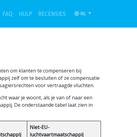
(current)
(current)
NL
FAQ
HULP
RECENSIES
ichten om klanten te compenseren bij
ppij zelf om te besluiten of ze compensatie
sagiersrechten voor vertraagde vluchten.
cht waar je woont, als je van of naar een
ppij. De onderstaande tabel laat zien in
Niet-EU-
tschappij
luchtvaartmaatschappij