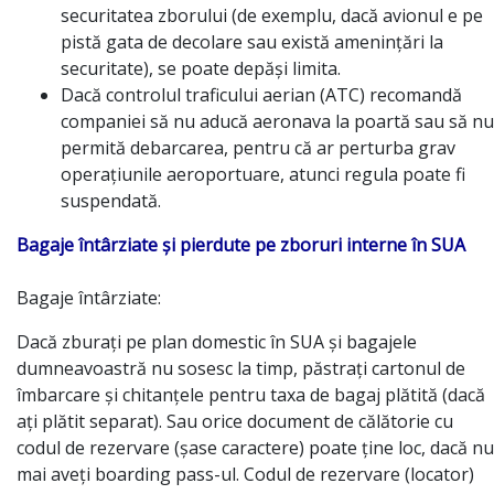
securitatea zborului (de exemplu, dacă avionul e pe
pistă gata de decolare sau există amenințări la
securitate), se poate depăși limita.
Dacă controlul traficului aerian (ATC) recomandă
companiei să nu aducă aeronava la poartă sau să nu
permită debarcarea, pentru că ar perturba grav
operațiunile aeroportuare, atunci regula poate fi
suspendată.
Bagaje întârziate și pierdute pe zboruri interne în SUA
Bagaje întârziate:
Dacă zburați pe plan domestic în SUA și bagajele
dumneavoastră nu sosesc la timp, păstrați cartonul de
îmbarcare și chitanțele pentru taxa de bagaj plătită (dacă
ați plătit separat). Sau orice document de călătorie cu
codul de rezervare (șase caractere) poate ține loc, dacă nu
mai aveți boarding pass-ul. Codul de rezervare (locator)