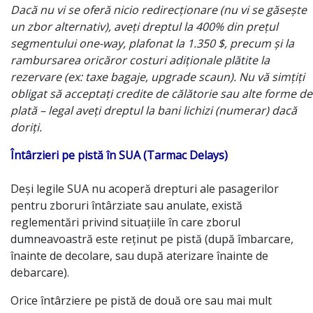
Dacă nu vi se oferă nicio redirecționare (nu vi se găsește
un zbor alternativ), aveți dreptul la 400% din prețul
segmentului one-way, plafonat la 1.350 $, precum și la
rambursarea oricăror costuri adiționale plătite la
rezervare (ex: taxe bagaje, upgrade scaun). Nu vă simțiți
obligat să acceptați credite de călătorie sau alte forme de
plată – legal aveți dreptul la bani lichizi (numerar) dacă
doriți.
Întârzieri pe pistă în SUA (Tarmac Delays)
Deși legile SUA nu acoperă drepturi ale pasagerilor
pentru zboruri întârziate sau anulate, există
reglementări privind situațiile în care zborul
dumneavoastră este reținut pe pistă (după îmbarcare,
înainte de decolare, sau după aterizare înainte de
debarcare).
Orice întârziere pe pistă de două ore sau mai mult