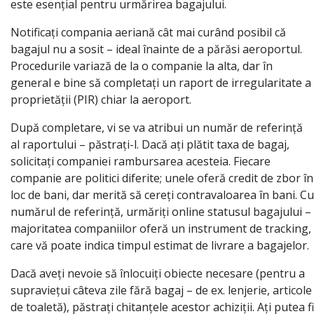
este esențial pentru urmărirea bagajului.
Notificați compania aeriană cât mai curând posibil că
bagajul nu a sosit – ideal înainte de a părăsi aeroportul.
Procedurile variază de la o companie la alta, dar în
general e bine să completați un raport de irregularitate a
proprietății (PIR) chiar la aeroport.
După completare, vi se va atribui un număr de referință
al raportului – păstrați-l. Dacă ați plătit taxa de bagaj,
solicitați companiei rambursarea acesteia. Fiecare
companie are politici diferite; unele oferă credit de zbor în
loc de bani, dar merită să cereți contravaloarea în bani. Cu
numărul de referință, urmăriți online statusul bagajului –
majoritatea companiilor oferă un instrument de tracking,
care vă poate indica timpul estimat de livrare a bagajelor.
Dacă aveți nevoie să înlocuiți obiecte necesare (pentru a
supraviețui câteva zile fără bagaj – de ex. lenjerie, articole
de toaletă), păstrați chitanțele acestor achiziții. Ați putea fi