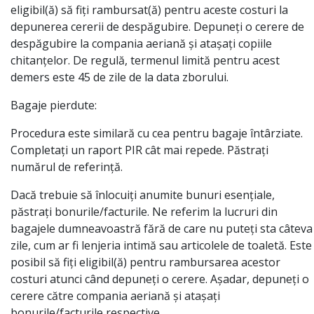
eligibil(ă) să fiți rambursat(ă) pentru aceste costuri la
depunerea cererii de despăgubire. Depuneți o cerere de
despăgubire la compania aeriană și atașați copiile
chitanțelor. De regulă, termenul limită pentru acest
demers este 45 de zile de la data zborului.
Bagaje pierdute:
Procedura este similară cu cea pentru bagaje întârziate.
Completați un raport PIR cât mai repede. Păstrați
numărul de referință.
Dacă trebuie să înlocuiți anumite bunuri esențiale,
păstrați bonurile/facturile. Ne referim la lucruri din
bagajele dumneavoastră fără de care nu puteți sta câteva
zile, cum ar fi lenjeria intimă sau articolele de toaletă. Este
posibil să fiți eligibil(ă) pentru rambursarea acestor
costuri atunci când depuneți o cerere. Așadar, depuneți o
cerere către compania aeriană și atașați
bonurile/facturile respective.