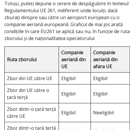
Totuși, puteți depune o cerere de despăgubire în temeiul
Regulamentului UE 261, indiferent unde locuiți, dacă
zburați dinspre sau către un aeroport european cu o
companie aeriană europeană. Graficul de mai jos arată
condițiile în care EU261 se aplică sau nu, în funcție de ruta
zborului și de naționalitatea operatorului:
Companie
Companie
Ruta zborului
aeriană din
aeriană din
UE
afara UE
Zbor din UE către UE
Eligibil
Eligibil
Zbor din UE către o
Eligibil
Eligibil
țară terță
Zbor dintr-o țară terță
Eligibil
Neeligibil
către UE
Zbor dintr-o țară terță