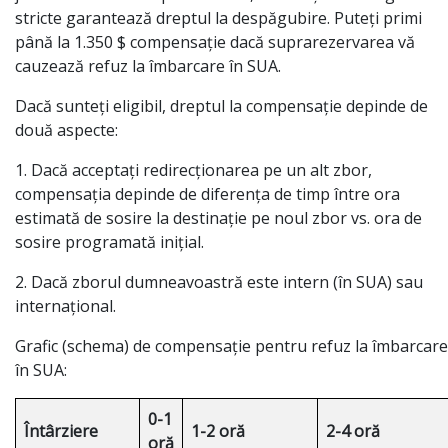
stricte garantează dreptul la despăgubire. Puteți primi
până la 1.350 $ compensație dacă suprarezervarea vă
cauzează refuz la îmbarcare în SUA.
Dacă sunteți eligibil, dreptul la compensație depinde de
două aspecte:
1. Dacă acceptați redirecționarea pe un alt zbor,
compensația depinde de diferența de timp între ora
estimată de sosire la destinație pe noul zbor vs. ora de
sosire programată inițial.
2. Dacă zborul dumneavoastră este intern (în SUA) sau
internațional.
Grafic (schema) de compensație pentru refuz la îmbarcare
în SUA:
0-1
Întârziere
1-2 oră
2-4 oră
oră