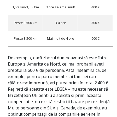
1,500km-3,500km
3 ore sau mai mult
400 €
Peste 3.500 km
3-4 ore
300 €
Peste 3.500 km
Mai mult de 4 ore
600 €
De exemplu, dacă zborul dumneavoastră este între
Europa și America de Nord, cel mai probabil aveți
dreptul la 600 € de persoană. Asta înseamnă că, de
exemplu, pentru patru membri ai familiei care
călătoresc împreună, ați putea primi în total 2.400 €.
Rețineți că aceasta este LEGEA – nu este necesar să
fiți cetățean UE pentru a solicita și primi această
compensație; nu există restricții bazate pe rezidență.
Multe persoane din SUA și Canada, de exemplu, au
obținut compensații de la companiile aeriene în