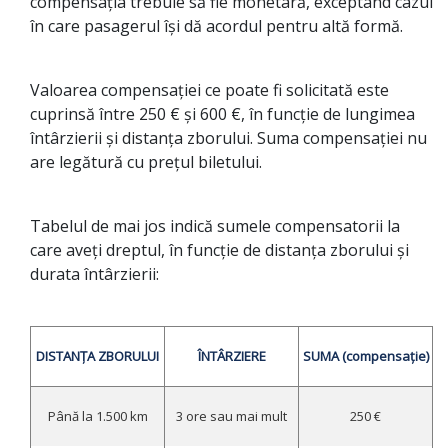
compensația trebuie să fie monetară, exceptând cazul
în care pasagerul își dă acordul pentru altă formă.
Valoarea compensației ce poate fi solicitată este
cuprinsă între 250 € și 600 €, în funcție de lungimea
întârzierii și distanța zborului. Suma compensației nu
are legătură cu prețul biletului.
Tabelul de mai jos indică sumele compensatorii la
care aveți dreptul, în funcție de distanța zborului și
durata întârzierii:
DISTANȚA ZBORULUI
ÎNTÂRZIERE
SUMA (compensație)
Până la 1.500 km
3 ore sau mai mult
250 €