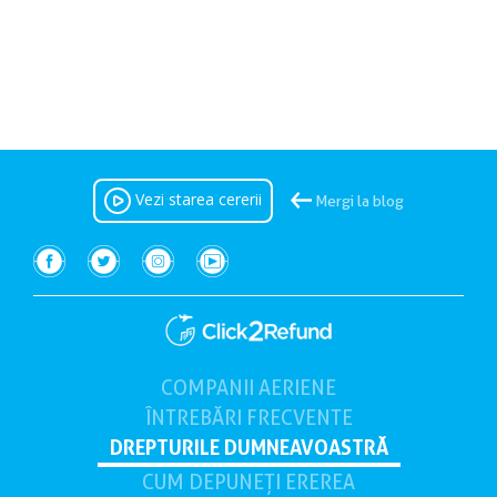
Vezi starea cererii
Mergi la blog
COMPANII AERIENE
(current)
ÎNTREBĂRI FRECVENTE
DREPTURILE
DUMNEAVOASTRĂ
CUM DEPUNEȚI
EREREA