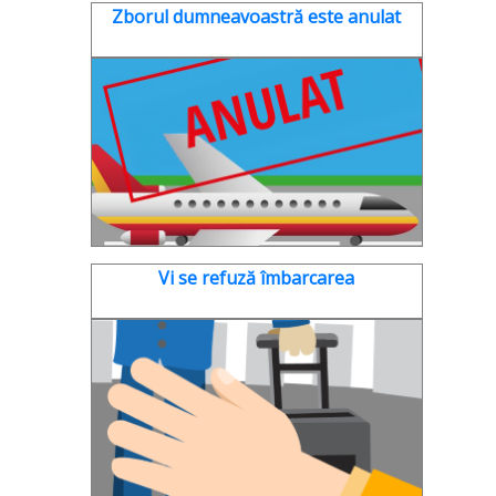
Zborul dumneavoastră este anulat
Vi se refuză îmbarcarea