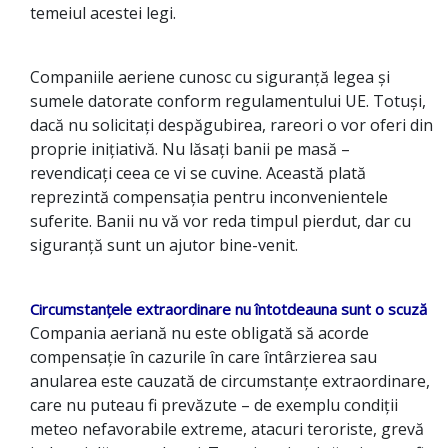
temeiul acestei legi.
Companiile aeriene cunosc cu siguranță legea și
sumele datorate conform regulamentului UE. Totuși,
dacă nu solicitați despăgubirea, rareori o vor oferi din
proprie inițiativă. Nu lăsați banii pe masă –
revendicați ceea ce vi se cuvine. Această plată
reprezintă compensația pentru inconvenientele
suferite. Banii nu vă vor reda timpul pierdut, dar cu
siguranță sunt un ajutor bine-venit.
Circumstanțele extraordinare nu întotdeauna sunt o scuză
Compania aeriană nu este obligată să acorde
compensație în cazurile în care întârzierea sau
anularea este cauzată de circumstanțe extraordinare,
care nu puteau fi prevăzute – de exemplu condiții
meteo nefavorabile extreme, atacuri teroriste, grevă