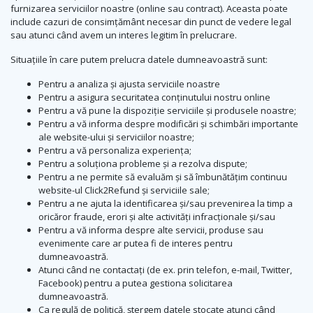
furnizarea serviciilor noastre (online sau contract). Aceasta poate
include cazuri de consimțământ necesar din punct de vedere legal
sau atunci când avem un interes legitim în prelucrare.
Situațiile în care putem prelucra datele dumneavoastră sunt:
Pentru a analiza și ajusta serviciile noastre
Pentru a asigura securitatea conținutului nostru online
Pentru a vă pune la dispoziție serviciile și produsele noastre;
Pentru a vă informa despre modificări și schimbări importante
ale website-ului și serviciilor noastre;
Pentru a vă personaliza experiența;
Pentru a soluționa probleme și a rezolva dispute;
Pentru a ne permite să evaluăm și să îmbunătățim continuu
website-ul Click2Refund și serviciile sale;
Pentru a ne ajuta la identificarea și/sau prevenirea la timp a
oricăror fraude, erori și alte activități infracționale și/sau
Pentru a vă informa despre alte servicii, produse sau
evenimente care ar putea fi de interes pentru
dumneavoastră.
Atunci când ne contactați (de ex. prin telefon, e-mail, Twitter,
Facebook) pentru a putea gestiona solicitarea
dumneavoastră.
Ca regulă de politică, ștergem datele stocate atunci când