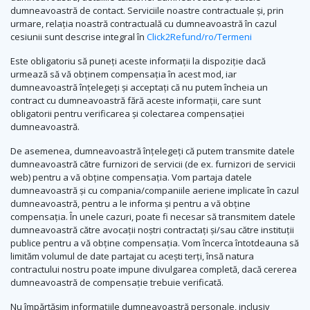
dumneavoastră de contact. Serviciile noastre contractuale și, prin
urmare, relația noastră contractuală cu dumneavoastră în cazul
cesiunii sunt descrise integral în
Click2Refund/ro/Termeni
Este obligatoriu să puneți aceste informații la dispoziție dacă
urmează să vă obținem compensația în acest mod, iar
dumneavoastră înțelegeți și acceptați că nu putem încheia un
contract cu dumneavoastră fără aceste informații, care sunt
obligatorii pentru verificarea și colectarea compensației
dumneavoastră.
De asemenea, dumneavoastră înțelegeți că putem transmite datele
dumneavoastră către furnizori de servicii (de ex. furnizori de servicii
web) pentru a vă obține compensația. Vom partaja datele
dumneavoastră și cu compania/companiile aeriene implicate în cazul
dumneavoastră, pentru a le informa și pentru a vă obține
compensația. În unele cazuri, poate fi necesar să transmitem datele
dumneavoastră către avocații noștri contractați și/sau către instituții
publice pentru a vă obține compensația. Vom încerca întotdeauna să
limităm volumul de date partajat cu acești terți, însă natura
contractului nostru poate impune divulgarea completă, dacă cererea
dumneavoastră de compensație trebuie verificată.
Nu împărtășim informațiile dumneavoastră personale, inclusiv