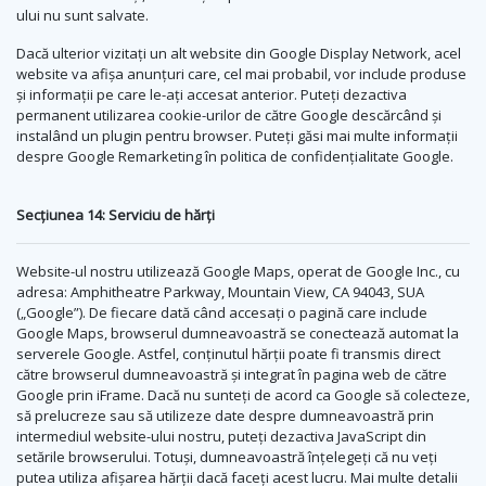
ului nu sunt salvate.
Dacă ulterior vizitați un alt website din Google Display Network, acel
website va afișa anunțuri care, cel mai probabil, vor include produse
și informații pe care le-ați accesat anterior. Puteți dezactiva
permanent utilizarea cookie-urilor de către Google descărcând și
instalând un plugin pentru browser. Puteți găsi mai multe informații
despre Google Remarketing în politica de confidențialitate Google.
Secțiunea 14: Serviciu de hărți
Website-ul nostru utilizează Google Maps, operat de Google Inc., cu
adresa: Amphitheatre Parkway, Mountain View, CA 94043, SUA
(„Google”). De fiecare dată când accesați o pagină care include
Google Maps, browserul dumneavoastră se conectează automat la
serverele Google. Astfel, conținutul hărții poate fi transmis direct
către browserul dumneavoastră și integrat în pagina web de către
Google prin iFrame. Dacă nu sunteți de acord ca Google să colecteze,
să prelucreze sau să utilizeze date despre dumneavoastră prin
intermediul website-ului nostru, puteți dezactiva JavaScript din
setările browserului. Totuși, dumneavoastră înțelegeți că nu veți
putea utiliza afișarea hărții dacă faceți acest lucru. Mai multe detalii