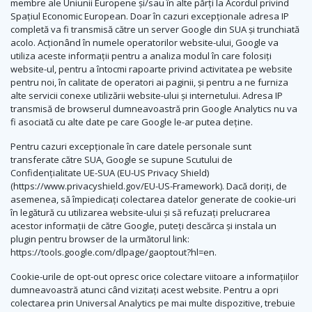
membre ale Uniunii Europene și/sau în alte părți la Acordul privind
Spațiul Economic European. Doar în cazuri excepționale adresa IP
completă va fi transmisă către un server Google din SUA și trunchiată
acolo. Acționând în numele operatorilor website-ului, Google va
utiliza aceste informații pentru a analiza modul în care folosiți
website-ul, pentru a întocmi rapoarte privind activitatea pe website
pentru noi, în calitate de operatori ai paginii, și pentru a ne furniza
alte servicii conexe utilizării website-ului și internetului. Adresa IP
transmisă de browserul dumneavoastră prin Google Analytics nu va
fi asociată cu alte date pe care Google le-ar putea deține.
Pentru cazuri excepționale în care datele personale sunt
transferate către SUA, Google se supune Scutului de
Confidențialitate UE-SUA (EU-US Privacy Shield)
(https://www.privacyshield.gov/EU-US-Framework). Dacă doriți, de
asemenea, să împiedicați colectarea datelor generate de cookie-uri
în legătură cu utilizarea website-ului și să refuzați prelucrarea
acestor informații de către Google, puteți descărca și instala un
plugin pentru browser de la următorul link:
https://tools.google.com/dlpage/gaoptout?hl=en.
Cookie-urile de opt-out opresc orice colectare viitoare a informațiilor
dumneavoastră atunci când vizitați acest website. Pentru a opri
colectarea prin Universal Analytics pe mai multe dispozitive, trebuie