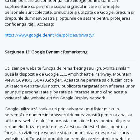
să citiți politicile de confidențialitate Google pentru clarificări
suplimentare cu privire la scopul și gradul în care informațiile
personale sunt colectate, prelucrate și utilizate de Google, precum și
drepturile dumneavoastră și opțiunile de setare pentru protejarea
confidențialității. Accesați:
https://www.google.de/intl/de/policies/privacy/
Secțiunea 13: Google Dynamic Remarketing
Utilizăm pe website funcția de remarketing sau „grup-țintă similar”
pusă la dispoziție de Google LLC, Amphitheatre Parkway, Mountain
View, CA 94043, SUA („Google”). Aceasta ne permite să difuzăm către
utilizatorii website-ului nostru publicitate targetată prin afișarea unor
anunțuri personalizate și bazate pe interese atunci când aceștia
vizitează alte website-uri din Google Display Network.
Google utilizează cookie-uri prin salvarea unui fișier mic cu o
secvență de numere în browserul dumneavoastră pentru a analiza
utilizarea website-ului, iar aceasta constituie baza pentru afișarea
reclamelor bazate pe interese. Acest număr este folosit pentru a
înregistra vizitele pe website și date anonimizate despre utilizarea
website-ului. Totuși, informațiile personale ale vizitatorilor website-