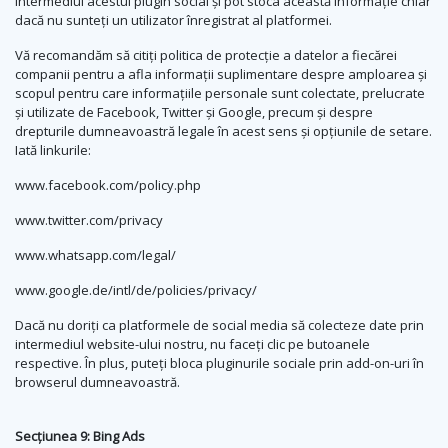
intermediul acestui plugin social și pot stoca această informație chiar
dacă nu sunteți un utilizator înregistrat al platformei.
Vă recomandăm să citiți politica de protecție a datelor a fiecărei
companii pentru a afla informații suplimentare despre amploarea și
scopul pentru care informațiile personale sunt colectate, prelucrate
și utilizate de Facebook, Twitter și Google, precum și despre
drepturile dumneavoastră legale în acest sens și opțiunile de setare.
Iată linkurile:
www.facebook.com/policy.php
www.twitter.com/privacy
www.whatsapp.com/legal/
www.google.de/intl/de/policies/privacy/
Dacă nu doriți ca platformele de social media să colecteze date prin
intermediul website-ului nostru, nu faceți clic pe butoanele
respective. În plus, puteți bloca pluginurile sociale prin add-on-uri în
browserul dumneavoastră.
Secțiunea 9: Bing Ads