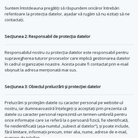
Suntem întotdeauna pregătiți să răspundem oricăror întrebări
referitoare la protecția datelor, așadar vă rugăm să nu ezitați să ne
contactați.
Secțiunea 2: Responsabil de protecția datelor
Responsabilul nostru cu protecția datelor este responsabil pentru
supravegherea tuturor proceselor care implică gestionarea datelor
în cadrul organizației noastre. Acesta poate fi contactat prin e-mail
obișnuit la adresa menționată mai sus.
Secțiunea 3: Obiectul prelucrării și protecției datelor
Prelucrăm și protejăm datele cu caracter personal pe website-ul
nostru, iar dumneavoastră înțelegeți și acceptați prin prezenta că
datele cu caracter personal reprezintă un termen-umbrelă pentru
orice informație care se referă la o persoană fizică, fie identificată,
fie neidentificată (așa-numitul „subiect al datelor”), și poate include,
fără limitare, informații precum, inter alia, nume, adrese de e-mail,
numere de telefon.