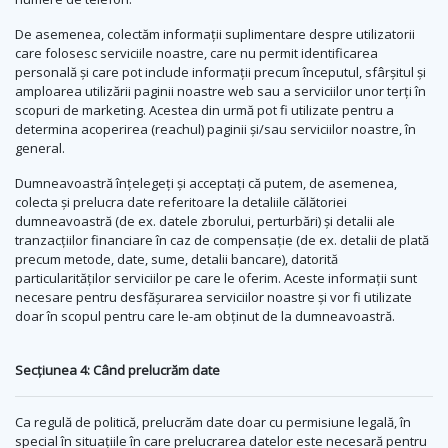
De asemenea, colectăm informații suplimentare despre utilizatorii
care folosesc serviciile noastre, care nu permit identificarea
personală și care pot include informații precum începutul, sfârșitul și
amploarea utilizării paginii noastre web sau a serviciilor unor terți în
scopuri de marketing. Acestea din urmă pot fi utilizate pentru a
determina acoperirea (reachul) paginii și/sau serviciilor noastre, în
general.
Dumneavoastră înțelegeți și acceptați că putem, de asemenea,
colecta și prelucra date referitoare la detaliile călătoriei
dumneavoastră (de ex. datele zborului, perturbări) și detalii ale
tranzacțiilor financiare în caz de compensație (de ex. detalii de plată
precum metode, date, sume, detalii bancare), datorită
particularităților serviciilor pe care le oferim. Aceste informații sunt
necesare pentru desfășurarea serviciilor noastre și vor fi utilizate
doar în scopul pentru care le-am obținut de la dumneavoastră.
Secțiunea 4: Când prelucrăm date
Ca regulă de politică, prelucrăm date doar cu permisiune legală, în
special în situațiile în care prelucrarea datelor este necesară pentru