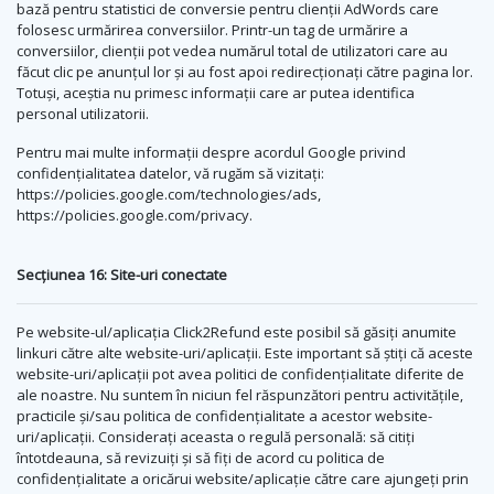
bază pentru statistici de conversie pentru clienții AdWords care
folosesc urmărirea conversiilor. Printr-un tag de urmărire a
conversiilor, clienții pot vedea numărul total de utilizatori care au
făcut clic pe anunțul lor și au fost apoi redirecționați către pagina lor.
Totuși, aceștia nu primesc informații care ar putea identifica
personal utilizatorii.
Pentru mai multe informații despre acordul Google privind
confidențialitatea datelor, vă rugăm să vizitați:
https://policies.google.com/technologies/ads,
https://policies.google.com/privacy.
Secțiunea 16: Site-uri conectate
Pe website-ul/aplicația Click2Refund este posibil să găsiți anumite
linkuri către alte website-uri/aplicații. Este important să știți că aceste
website-uri/aplicații pot avea politici de confidențialitate diferite de
ale noastre. Nu suntem în niciun fel răspunzători pentru activitățile,
practicile și/sau politica de confidențialitate a acestor website-
uri/aplicații. Considerați aceasta o regulă personală: să citiți
întotdeauna, să revizuiți și să fiți de acord cu politica de
confidențialitate a oricărui website/aplicație către care ajungeți prin