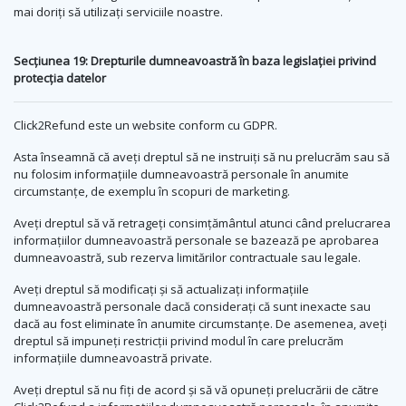
mai doriți să utilizați serviciile noastre.
Secțiunea 19: Drepturile dumneavoastră în baza legislației privind
protecția datelor
Click2Refund este un website conform cu GDPR.
Asta înseamnă că aveți dreptul să ne instruiți să nu prelucrăm sau să
nu folosim informațiile dumneavoastră personale în anumite
circumstanțe, de exemplu în scopuri de marketing.
Aveți dreptul să vă retrageți consimțământul atunci când prelucrarea
informațiilor dumneavoastră personale se bazează pe aprobarea
dumneavoastră, sub rezerva limitărilor contractuale sau legale.
Aveți dreptul să modificați și să actualizați informațiile
dumneavoastră personale dacă considerați că sunt inexacte sau
dacă au fost eliminate în anumite circumstanțe. De asemenea, aveți
dreptul să impuneți restricții privind modul în care prelucrăm
informațiile dumneavoastră private.
Aveți dreptul să nu fiți de acord și să vă opuneți prelucrării de către