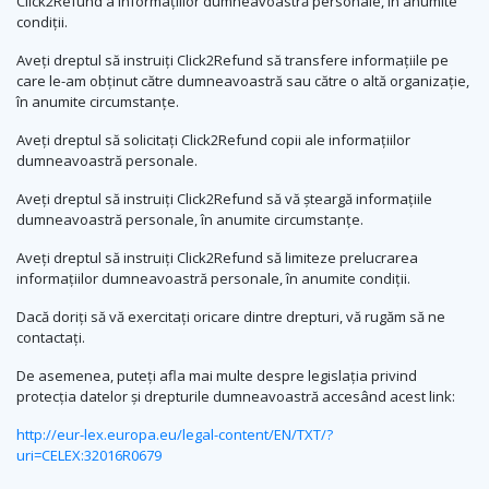
Click2Refund a informațiilor dumneavoastră personale, în anumite
condiții.
Aveți dreptul să instruiți Click2Refund să transfere informațiile pe
care le-am obținut către dumneavoastră sau către o altă organizație,
în anumite circumstanțe.
Aveți dreptul să solicitați Click2Refund copii ale informațiilor
dumneavoastră personale.
Aveți dreptul să instruiți Click2Refund să vă șteargă informațiile
dumneavoastră personale, în anumite circumstanțe.
Aveți dreptul să instruiți Click2Refund să limiteze prelucrarea
informațiilor dumneavoastră personale, în anumite condiții.
Dacă doriți să vă exercitați oricare dintre drepturi, vă rugăm să ne
contactați.
De asemenea, puteți afla mai multe despre legislația privind
protecția datelor și drepturile dumneavoastră accesând acest link:
http://eur-lex.europa.eu/legal-content/EN/TXT/?
uri=CELEX:32016R0679