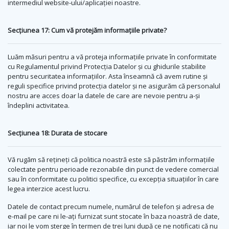
intermediul website-ului/aplicației noastre.
Secțiunea 17: Cum vă protejăm informațiile private?
Luăm măsuri pentru a vă proteja informațiile private în conformitate
cu Regulamentul privind Protecția Datelor și cu ghidurile stabilite
pentru securitatea informațiilor. Asta înseamnă că avem rutine și
reguli specifice privind protecția datelor și ne asigurăm că personalul
nostru are acces doar la datele de care are nevoie pentru a-și
îndeplini activitatea.
Secțiunea 18: Durata de stocare
Vă rugăm să rețineți că politica noastră este să păstrăm informațiile
colectate pentru perioade rezonabile din punct de vedere comercial
sau în conformitate cu politici specifice, cu excepția situațiilor în care
legea interzice acest lucru.
Datele de contact precum numele, numărul de telefon și adresa de
e-mail pe care ni le-ați furnizat sunt stocate în baza noastră de date,
iar noi le vom șterge în termen de trei luni după ce ne notificați că nu