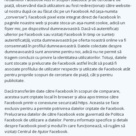
piață, observând dacă utilizatorii au fost redirecționați către website-
ul nostru după ce au făcut clic pe un Facebook Ad (așa-numita
„conversie”). Facebook pixel este integrat direct de Facebook în
paginile noastre web și poate stoca un așa-numit cookie, adică un
fișier mic, pe dispozitivul dumneavoastră. Dacă vă autentificați
ulterior pe Facebook sau vizitați Facebook în timp ce sunteți
autentificat(ă), vizita dumneavoastră pe oferta noastră online va fi
consemnată în profilul dumneavoastră. Datele colectate despre
dumneavoastră sunt anonime pentru noi, adică nu ne permit să
tragem concluzii cu privire la identitatea utilizatorilor. Totuși, datele
sunt stocate și prelucrate de Facebook astfel încât să poată fi
asociate profilului de utilizator respectiv și utilizate de Facebook atât
pentru propriile scopuri de cercetare de piață, cât și pentru
publicitate.
Dacă transferăm date către Facebook în scopuri de comparare,
acestea sunt criptate local în browser și abia apoi trimise către
Facebook printr-o conexiune securizată https. Aceasta se face
exclusiv pentru a permite potrivirea datelor criptate de Facebook.
Prelucrarea datelor de către Facebook este guvernată de Politica
Facebook de utilizare a datelor. Pentru informații specifice și detalii
despre Facebook pixel și modul în care funcționează, vă rugăm să
vizitați Centrul de Ajutor Facebook.