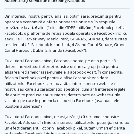
Audiences) și servicii de marketing Facebook
Din interesul nostru pentru analiză, optimizare, precum și pentru
operarea economică a ofertelor noastre online și în scopurile
prevăzute la art. 6 alin. (1) lit. f din GDPR, utilizăm „Facebook pixel” al
Facebook, o platformă de rețea socială operată de Facebook Inc., cu
sediul la 1 Hacker Way, Menlo Park, CA 94025, SUA sau, dacă sunteți
rezident al UE, Facebook Ireland Ltd., 4 Grand Canal Square, Grand
Canal Harbour, Dublin 2, Irlanda („Facebook”).
Cu ajutorul Facebook pixel, Facebook poate, pe de o parte, să
determine vizitatorii ofertei noastre online ca grup-țintă pentru
afișarea reclamelor (așa-numitele „Facebook Ads”). În consecință,
folosim Facebook pixel pentru a afișa Facebook Ads doar
utilizatorilor Facebook care au arătat interes pentru website-ul
nostru sau care au caracteristici specifice (cum ar fi interese legate
de anumite produse sau subiecte, determinate de website-urile
vizitate), pe care le punem la dispoziția Facebook (așa-numitele
„custom audiences”).
Cu ajutorul Facebook pixel, ne asigurăm și că reclamele noastre
Facebook Ads sunt în linie cu interesul utilizatorilor potențiali și nu au
un efect deranjant. Tot prin Facebook pixel, putem urmări eficiența
reclamelor Facebook Ads în scopuri statistice și de cercetare de