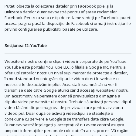
Puteți obiecta la colectarea datelor prin Facebook pixel și la
utilizarea datelor dumneavoastră pentru afișarea reclamelor
Facebook. Pentru a seta ce tip de reclame vedeți pe Facebook, puteți
accesa pagina pusă la dispoziție de Facebook și urmați instrucțiunile
privind configurarea publicității bazate pe utilizare.
Secțiunea 12: YouTube
Website-ul nostru conține clipuri video încorporate de pe YouTube.
YouTube este portalul YouTube LLC, o filială a Google Inc. Pentru a
oferi utilizatorilor noștri un nivel suplimentar de protecție a datelor,
în mod standard nu integrăm clipurile video direct în website-ul
nostru, ci le dezactivăm implicit. Aceasta înseamnă că nu vor fi
transmise date către Google atunci când accesați website-ul nostru.
Din acest motiv, vă permitem doar să previzualizați o imagine a
clipului video pe website-ul nostru. Trebuie să activați personal clipul
video făcând clic pe imaginea de previzualizare pentru a viziona
videoclipul. Doar după ce activați videoclipul se stabilește o
conexiune cu serverele Google și se transferă date către Google.
Dumneavoastră înțelegeți și acceptați că nu avem control asupra
amplorii informațiilor personale colectate în acest proces. Vă rugăm