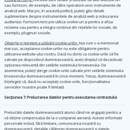
sau furnizori, de exemplu, de către operatorii unor instrumente de
analiză web. Mai jos, în această politică, puteți găsi detalii
suplimentare despre instrumentele de analiză web și măsurarea
audienței. Furnizorii terți pot utiliza cookie-uri și pentru a afișa
reclame sau pentru a integra conținut din rețelele lor sociale, de
exemplu, pluginuri sociale.
Obiecție și ștergere a utilizării cookie-urilor.
Așa cum s-a menționat
mai sus, acceptarea cookie-urilor nu este obligatorie pentru
utilizarea website-ului nostru. Dacă nu doriți ca cookie-urile să fie
salvate pe dispozitivul dumneavoastră, aveți dreptul să dezactivați
opțiunea relevantă din setările sistemului browserului. De
asemenea, puteți șterge cookie-urile salvate prin setările sistemului
browserului dumneavoastră în orice moment. Totuși, dumneavoastră
înțelegeți că, dacă nu acceptați cookie-urile, funcționalitatea
serviciilor noastre poate fi limitată.
Secțiunea 7: Prelucrarea datelor pentru executarea contractului
Prelucrăm datele dumneavoastră atunci când ne angajați pentru a
vă obține compensația de la o companie aeriană. Aceste informații
personale includ, fără limitare, comunicarea noastră cu
dumneavoastră, detaliile călătoriei dumneavoastră și datele