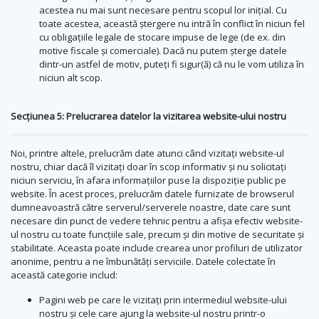
acestea nu mai sunt necesare pentru scopul lor inițial. Cu
toate acestea, această ștergere nu intră în conflict în niciun fel
cu obligațiile legale de stocare impuse de lege (de ex. din
motive fiscale și comerciale). Dacă nu putem șterge datele
dintr-un astfel de motiv, puteți fi sigur(ă) că nu le vom utiliza în
niciun alt scop.
Secțiunea 5: Prelucrarea datelor la vizitarea website-ului nostru
Noi, printre altele, prelucrăm date atunci când vizitați website-ul
nostru, chiar dacă îl vizitați doar în scop informativ și nu solicitați
niciun serviciu, în afara informațiilor puse la dispoziție public pe
website. În acest proces, prelucrăm datele furnizate de browserul
dumneavoastră către serverul/serverele noastre, date care sunt
necesare din punct de vedere tehnic pentru a afișa efectiv website-
ul nostru cu toate funcțiile sale, precum și din motive de securitate și
stabilitate. Aceasta poate include crearea unor profiluri de utilizator
anonime, pentru a ne îmbunătăți serviciile. Datele colectate în
această categorie includ:
Pagini web pe care le vizitați prin intermediul website-ului
nostru și cele care ajung la website-ul nostru printr-o