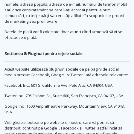
numele, adresa poștală, adresa de e-mail, numărul de telefon mobil
sau orice consimțământ pe care l-ați acordat pentru a primi
comunicări, cu terțe părți sau entități afiliate în scopurile lor proprii
de marketing sau promovare.
Datele de plată vor fi colectate doar atunci când urmează să vi se
efectueze o plată.
Secțiunea 8: Pluginuri pentru rețele sociale
Acest website utilizează pluginuri sociale de pe pagini de social
media precum Facebook, Google+ și Twitter. Iată adresele relevante:
Facebook Inc., 601 S. California Ave, Palo Alto, CA 94304, USA.
Twitter Inc., 795 Folsom St., Suite 600, San Francisco, CA 94107, USA.
Google Inc., 1600 Amphitheatre Parkway, Mountain View, CA 94043,
USA
Veți găsi trei butoane pe website-ul nostru, care vă permit să
distribuiți conținut pe Google+, Facebook și Twitter, astfel încât să
puteți recomanda website-ul nostru prietenilor pe platformele