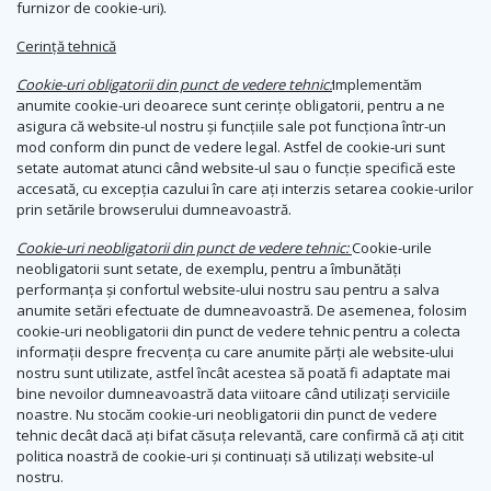
furnizor de cookie-uri).
Cerință tehnică
Cookie-uri obligatorii din punct de vedere tehnic:
Implementăm
anumite cookie-uri deoarece sunt cerințe obligatorii, pentru a ne
asigura că website-ul nostru și funcțiile sale pot funcționa într-un
mod conform din punct de vedere legal. Astfel de cookie-uri sunt
setate automat atunci când website-ul sau o funcție specifică este
accesată, cu excepția cazului în care ați interzis setarea cookie-urilor
prin setările browserului dumneavoastră.
Cookie-uri neobligatorii din punct de vedere tehnic:
Cookie-urile
neobligatorii sunt setate, de exemplu, pentru a îmbunătăți
performanța și confortul website-ului nostru sau pentru a salva
anumite setări efectuate de dumneavoastră. De asemenea, folosim
cookie-uri neobligatorii din punct de vedere tehnic pentru a colecta
informații despre frecvența cu care anumite părți ale website-ului
nostru sunt utilizate, astfel încât acestea să poată fi adaptate mai
bine nevoilor dumneavoastră data viitoare când utilizați serviciile
noastre. Nu stocăm cookie-uri neobligatorii din punct de vedere
tehnic decât dacă ați bifat căsuța relevantă, care confirmă că ați citit
politica noastră de cookie-uri și continuați să utilizați website-ul
nostru.