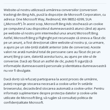
Website-ul nostru utilizează urmărirea conversiilor (conversion
tracking) din Bing Ads, pusă la dispoziție de Microsoft Corporation, cu
adresa: One Microsoft Way, Redmond, WA 98052-6399, SUA
(„Microsoft”). În acest scop, Microsoft Bing Ads stochează un cookie
pe computerul sau dispozitivul dumneavoastră atunci când ați ajuns
pe website-ul nostru prin intermediul unui anunț Microsoft Bing.
Astfel, Microsoft Bing și Flighright pot recunoaște că cineva a făcut clic
pe un anunț, a fost direcționat către website-ul nostru și, ca urmare,
a ajuns pe un site-țintă stabilit anterior (site de conversie). Aceste
valori ne arată numărul total de persoane care au făcut clic pe un
anunț Bing și care, datorită acestui lucru, au ajuns pe site-ul de
conversie. Dacă ați făcut un astfel de clic, puteți fi sigur(ă) că
informațiile dumneavoastră personale și identitatea dumneavoastră
nu vor fi divulgate.
Dacă doriți să refuzați participarea la acest proces de urmărire,
puteți respinge stocarea necesară a cookie-urilor în setările
browserului, dezactivând stocarea automată a cookie-urilor. Pentru
informații suplimentare despre protecția datelor și cookie-urile
utilizate de Microsoft Bing, vă rugăm să consultați politica de
confidențialitate Microsoft.