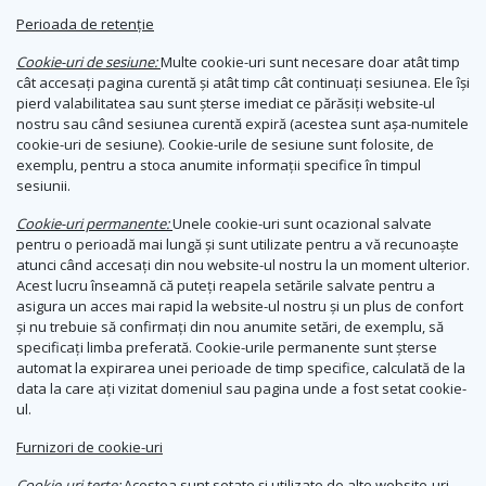
Perioada de retenție
Cookie-uri de sesiune:
Multe cookie-uri sunt necesare doar atât timp
cât accesați pagina curentă și atât timp cât continuați sesiunea. Ele își
pierd valabilitatea sau sunt șterse imediat ce părăsiți website-ul
nostru sau când sesiunea curentă expiră (acestea sunt așa-numitele
cookie-uri de sesiune). Cookie-urile de sesiune sunt folosite, de
exemplu, pentru a stoca anumite informații specifice în timpul
sesiunii.
Cookie-uri permanente:
Unele cookie-uri sunt ocazional salvate
pentru o perioadă mai lungă și sunt utilizate pentru a vă recunoaște
atunci când accesați din nou website-ul nostru la un moment ulterior.
Acest lucru înseamnă că puteți reapela setările salvate pentru a
asigura un acces mai rapid la website-ul nostru și un plus de confort
și nu trebuie să confirmați din nou anumite setări, de exemplu, să
specificați limba preferată. Cookie-urile permanente sunt șterse
automat la expirarea unei perioade de timp specifice, calculată de la
data la care ați vizitat domeniul sau pagina unde a fost setat cookie-
ul.
Furnizori de cookie-uri
Cookie-uri terțe:
Acestea sunt setate și utilizate de alte website-uri