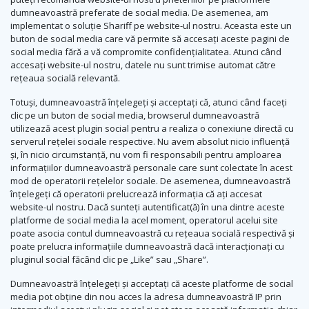
dumneavoastră preferate de social media. De asemenea, am
implementat o soluție Shariff pe website-ul nostru. Aceasta este un
buton de social media care vă permite să accesați aceste pagini de
social media fără a vă compromite confidențialitatea. Atunci când
accesați website-ul nostru, datele nu sunt trimise automat către
rețeaua socială relevantă.
Totuși, dumneavoastră înțelegeți și acceptați că, atunci când faceți
clic pe un buton de social media, browserul dumneavoastră
utilizează acest plugin social pentru a realiza o conexiune directă cu
serverul rețelei sociale respective. Nu avem absolut nicio influență
și, în nicio circumstanță, nu vom fi responsabili pentru amploarea
informațiilor dumneavoastră personale care sunt colectate în acest
mod de operatorii rețelelor sociale. De asemenea, dumneavoastră
înțelegeți că operatorii prelucrează informația că ați accesat
website-ul nostru. Dacă sunteți autentificat(ă) în una dintre aceste
platforme de social media la acel moment, operatorul acelui site
poate asocia contul dumneavoastră cu rețeaua socială respectivă și
poate prelucra informațiile dumneavoastră dacă interacționați cu
pluginul social făcând clic pe „Like” sau „Share”.
Dumneavoastră înțelegeți și acceptați că aceste platforme de social
media pot obține din nou acces la adresa dumneavoastră IP prin