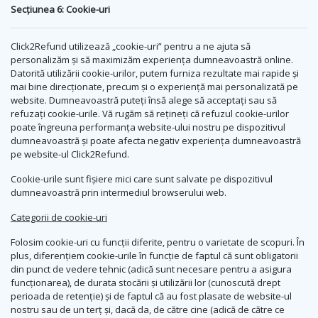
Secțiunea 6: Cookie-uri
Click2Refund utilizează „cookie-uri” pentru a ne ajuta să
personalizăm și să maximizăm experiența dumneavoastră online.
Datorită utilizării cookie-urilor, putem furniza rezultate mai rapide și
mai bine direcționate, precum și o experiență mai personalizată pe
website. Dumneavoastră puteți însă alege să acceptați sau să
refuzați cookie-urile. Vă rugăm să rețineți că refuzul cookie-urilor
poate îngreuna performanța website-ului nostru pe dispozitivul
dumneavoastră și poate afecta negativ experiența dumneavoastră
pe website-ul Click2Refund.
Cookie-urile sunt fișiere mici care sunt salvate pe dispozitivul
dumneavoastră prin intermediul browserului web.
Categorii de cookie-uri
Folosim cookie-uri cu funcții diferite, pentru o varietate de scopuri. În
plus, diferențiem cookie-urile în funcție de faptul că sunt obligatorii
din punct de vedere tehnic (adică sunt necesare pentru a asigura
funcționarea), de durata stocării și utilizării lor (cunoscută drept
perioada de retenție) și de faptul că au fost plasate de website-ul
nostru sau de un terț și, dacă da, de către cine (adică de către ce