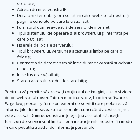
solicitare;
Adresa dumneavoastră IP;
Durata vizitei, data și ora solicitării către website-ul nostru și
paginile concrete pe care le vizualizați;
Furnizorul dumneavoastră de servicii de internet;
Tipul sistemului de operare și al browserului și interfața pe
care o utilizați;
Fișierele de log ale serverului;
Tipul browserului, versiunea acestuia și limba pe care o
folosiți;
Cantitatea de date transmisă între dumneavoastră și website-
ul nostru;
În ce fus orar vă aflați;
Starea accesului/codul de stare http;
Pentru a vă permite să accesați conținutul de imagini, audio și video
de pe website-ul nostru într-un mod interactiv, folosim software-ul
Pageflow, precum și furnizori externi de servicii care prelucrează
informațiile dumneavoastră personale atunci când acest conținut
este accesat. Dumneavoastră înțelegeți și acceptați că acești
furnizori de servicii sunt limitați, prin instrucțiunile noastre, în modul
în care pot utiliza astfel de informații personale.