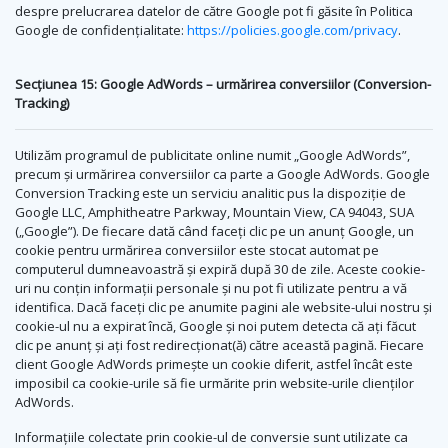
despre prelucrarea datelor de către Google pot fi găsite în Politica
Google de confidențialitate:
https://policies.google.com/privacy
.
Secțiunea 15: Google AdWords – urmărirea conversiilor (Conversion-
Tracking)
Utilizăm programul de publicitate online numit „Google AdWords”,
precum și urmărirea conversiilor ca parte a Google AdWords. Google
Conversion Tracking este un serviciu analitic pus la dispoziție de
Google LLC, Amphitheatre Parkway, Mountain View, CA 94043, SUA
(„Google”). De fiecare dată când faceți clic pe un anunț Google, un
cookie pentru urmărirea conversiilor este stocat automat pe
computerul dumneavoastră și expiră după 30 de zile. Aceste cookie-
uri nu conțin informații personale și nu pot fi utilizate pentru a vă
identifica. Dacă faceți clic pe anumite pagini ale website-ului nostru și
cookie-ul nu a expirat încă, Google și noi putem detecta că ați făcut
clic pe anunț și ați fost redirecționat(ă) către această pagină. Fiecare
client Google AdWords primește un cookie diferit, astfel încât este
imposibil ca cookie-urile să fie urmărite prin website-urile clienților
AdWords.
Informațiile colectate prin cookie-ul de conversie sunt utilizate ca