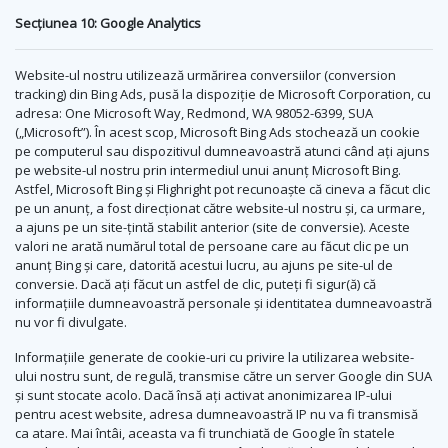
Secțiunea 10: Google Analytics
Website-ul nostru utilizează urmărirea conversiilor (conversion
tracking) din Bing Ads, pusă la dispoziție de Microsoft Corporation, cu
adresa: One Microsoft Way, Redmond, WA 98052-6399, SUA
(„Microsoft”). În acest scop, Microsoft Bing Ads stochează un cookie
pe computerul sau dispozitivul dumneavoastră atunci când ați ajuns
pe website-ul nostru prin intermediul unui anunț Microsoft Bing.
Astfel, Microsoft Bing și Flighright pot recunoaște că cineva a făcut clic
pe un anunț, a fost direcționat către website-ul nostru și, ca urmare,
a ajuns pe un site-țintă stabilit anterior (site de conversie). Aceste
valori ne arată numărul total de persoane care au făcut clic pe un
anunț Bing și care, datorită acestui lucru, au ajuns pe site-ul de
conversie. Dacă ați făcut un astfel de clic, puteți fi sigur(ă) că
informațiile dumneavoastră personale și identitatea dumneavoastră
nu vor fi divulgate.
Informațiile generate de cookie-uri cu privire la utilizarea website-
ului nostru sunt, de regulă, transmise către un server Google din SUA
și sunt stocate acolo. Dacă însă ați activat anonimizarea IP-ului
pentru acest website, adresa dumneavoastră IP nu va fi transmisă
ca atare. Mai întâi, aceasta va fi trunchiată de Google în statele