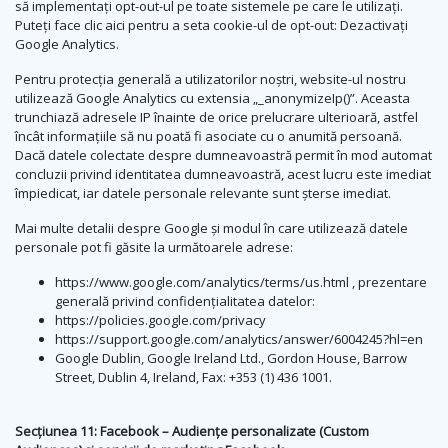
să implementați opt-out-ul pe toate sistemele pe care le utilizați.
Puteți face clic aici pentru a seta cookie-ul de opt-out: Dezactivați
Google Analytics.
Pentru protecția generală a utilizatorilor noștri, website-ul nostru
utilizează Google Analytics cu extensia „_anonymizeIp()”. Aceasta
trunchiază adresele IP înainte de orice prelucrare ulterioară, astfel
încât informațiile să nu poată fi asociate cu o anumită persoană.
Dacă datele colectate despre dumneavoastră permit în mod automat
concluzii privind identitatea dumneavoastră, acest lucru este imediat
împiedicat, iar datele personale relevante sunt șterse imediat.
Mai multe detalii despre Google și modul în care utilizează datele
personale pot fi găsite la următoarele adrese:
https://www.google.com/analytics/terms/us.html , prezentare
generală privind confidențialitatea datelor:
https://policies.google.com/privacy
https://support.google.com/analytics/answer/6004245?hl=en
Google Dublin, Google Ireland Ltd., Gordon House, Barrow
Street, Dublin 4, Ireland, Fax: +353 (1) 436 1001.
Secțiunea 11: Facebook – Audiențe personalizate (Custom