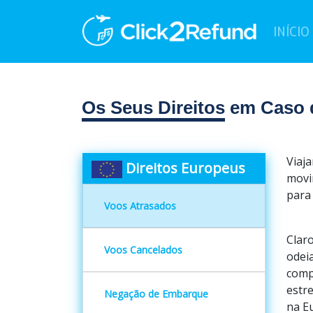
INÍCIO
Os Seus Direitos
em Caso d
Viaja
Direitos Europeus
movi
para 
Voos Atrasados
Clar
Voos Cancelados
odei
comp
estr
Negação de Embarque
na E