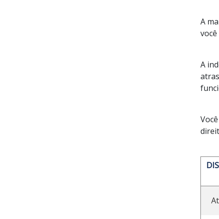
A ma
você 
A in
atra
func
Você
direi
DI
A