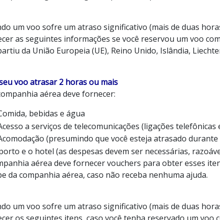
do um voo sofre um atraso significativo (mais de duas hor
ecer as seguintes informações se você reservou um voo c
artiu da União Europeia (UE), Reino Unido, Islândia, Liecht
 seu voo atrasar 2 horas ou mais
companhia aérea deve fornecer:
Comida, bebidas e água
Acesso a serviços de telecomunicações (ligações telefônicas 
Acomodação (presumindo que você esteja atrasado durante a
porto e o hotel (as despesas devem ser necessárias, razoáve
mpanhia aérea deve fornecer vouchers para obter esses itens
pe da companhia aérea, caso não receba nenhuma ajuda.
do um voo sofre um atraso significativo (mais de duas hor
ecer os seguintes itens, caso você tenha reservado um vo