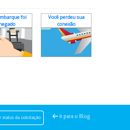
mbarque foi
Você perdeu sua
negado
conexão
Ir para o Blog
r status da solicitação