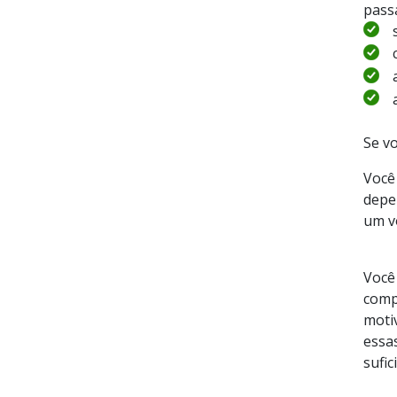
pass
Se v
Você
depe
um v
Você
comp
moti
essas
sufi