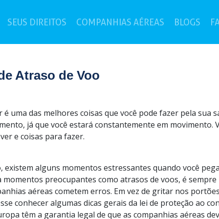
(current)
SEUS DIREITOS
COMPANHIAS AÉREAS
BLOGS
F
e Atraso de Voo
r é uma das melhores coisas que você pode fazer pela sua saú
mento, já que você estará constantemente em movimento. V
ver e coisas para fazer.
o, existem alguns momentos estressantes quando você pega a
a momentos preocupantes como atrasos de voos, é sempre út
anhias aéreas cometem erros. Em vez de gritar nos portões 
esse conhecer algumas dicas gerais da lei de proteção ao co
uropa têm a garantia legal de que as companhias aéreas dev