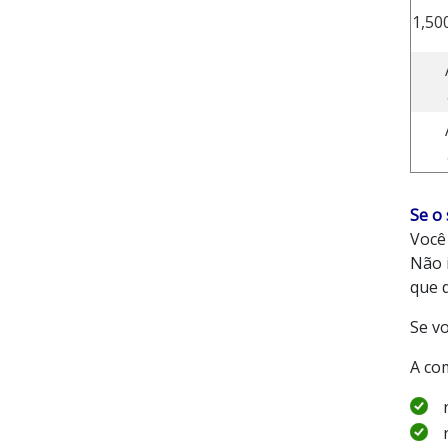
1,50
Se o
Você
Não 
que 
Se v
A co