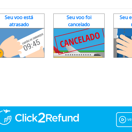
Seu voo está
Seu voo foi
Seu e
atrasado
cancelado
ve