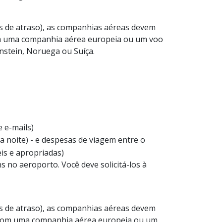
as de atraso), as companhias aéreas devem
om uma companhia aérea europeia ou um voo
enstein, Noruega ou Suíça.
e e-mails)
 noite) - e despesas de viagem entre o
is e apropriadas)
 no aeroporto. Você deve solicitá-los à
as de atraso), as companhias aéreas devem
o com uma companhia aérea europeia ou um