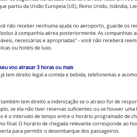
ue partiu da União Europeia (UE), Reino Unido, Islândia, Li
ocê não receber nenhuma ajuda no aeroporto, guarde os reci
bolso à companhia aérea posteriormente. As companhias 
oáveis, necessárias e apropriadas" - você não receberá reem
licas ou hotéis de luxo.
 seu voo atrasar 3 horas ou mais
 já tem direito legal a comida e bebida, telefonemas e aco
 também tem direito a indenização se o atraso for de respo
lo, se ela não tiver reservas suficientes ou se houver uma 
so é o intervalo de tempo entre o horário programado de ch
ino final. O horário de chegada relevante corresponde ao h
aberta para permitir o desembarque dos passageiros.