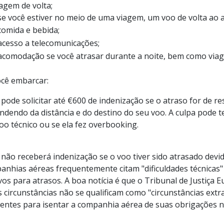
agem de volta;
se você estiver no meio de uma viagem, um voo de volta ao 
comida e bebida;
acesso a telecomunicações;
acomodação se você atrasar durante a noite, bem como viage
ocê embarcar:
 pode solicitar até €600 de indenização se o atraso for de 
ndendo da distância e do destino do seu voo. A culpa pode 
oo técnico ou se ela fez overbooking.
 não receberá indenização se o voo tiver sido atrasado dev
anhias aéreas frequentemente citam "dificuldades técnicas"
vos para atrasos. A boa notícia é que o Tribunal de Justiça
 circunstâncias não se qualificam como "circunstâncias extra
cientes para isentar a companhia aérea de suas obrigações