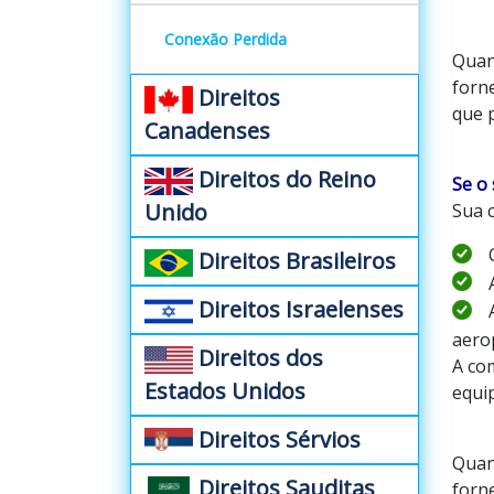
Conexão Perdida
Quan
forn
Direitos
que p
Canadenses
Direitos do Reino
Se o
Unido
Sua 
Direitos Brasileiros
Direitos Israelenses
aero
Direitos dos
A co
Estados Unidos
equi
Direitos Sérvios
Quan
Direitos Sauditas
forn