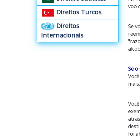
voo q
Direitos Turcos
Direitos
Se v
reem
Internacionais
"raz
alcoó
Se o
Você
mais.
Você
exemp
atra
dest
foi 