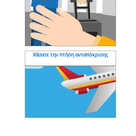
Χάσατε την πτήση ανταπόκρισης