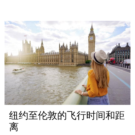
纽约至伦敦的飞行时间和距
离