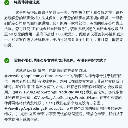
将案件诉诸法庭
这是您获得应得赔偿的最后一步。在您投入时间和金钱之前，请务
必确保您的航班受相关法规保护。如果您的航班在英国境内延误，一旦收
到航空公司的书面拒绝通知，您可以将一家总部位于英国的航空公司告上
法庭。您可以使用“在线金钱索赔服务”，该服务根据您的索赔金额收取 25
至 60 欧元的费用（最高不超过 1,000欧元）。此服务仅覆盖英格兰和威尔
士。如果案件进入法庭程序，平均可能需要 6 个月时间，并且您可能需要
出庭。
我担心要处理那么多文件和繁琐流程。有没有别的方式？
这就是我们所做的，也是我们这样做的原因。
@ViewBag.AppSettings.ProductName 的律师和法律专家专注于航班赔
偿，将代表您处理所有法律事务。您可以在线提交索赔，其余的交给我们
即可。我们采用“不赢不收费”的方式，只有您获得赔偿时我们才会收取费
用。 @if (ViewBag.AppSettings.ProductId == 0) {
我们在伦敦、多伦多和
纽约设有办公室，@ViewBag.AppSettings.ProductName 在整个欧盟的
律师网络将代表您维权.
} else {
我们在多个地点设有办公室，
@ViewBag.AppSettings.ProductName 在整个欧盟的律师网络将代表您
维权。
} 点击“立即申请”以享受无忧的赔偿流程。请放心申请，我们从不
要求信用卡或预付款。