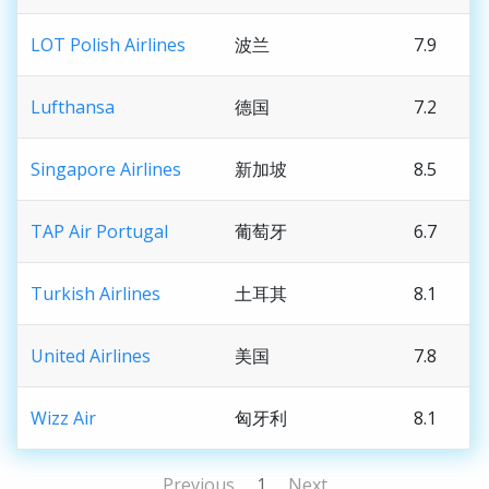
LOT Polish Airlines
波兰
7.9
Lufthansa
德国
7.2
Singapore Airlines
新加坡
8.5
TAP Air Portugal
葡萄牙
6.7
Turkish Airlines
土耳其
8.1
United Airlines
美国
7.8
Wizz Air
匈牙利
8.1
Previous
1
Next