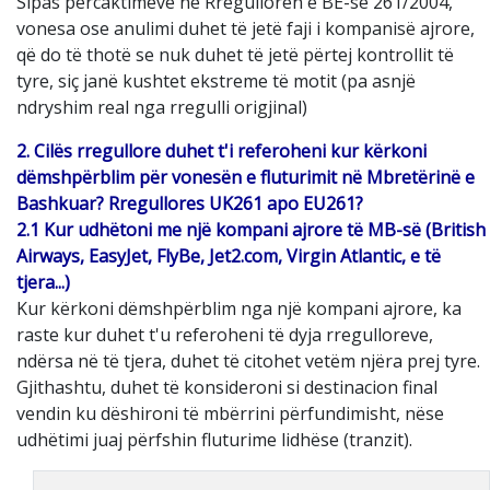
Sipas përcaktimeve në Rregulloren e BE-së 261/2004,
vonesa ose anulimi duhet të jetë faji i kompanisë ajrore,
që do të thotë se nuk duhet të jetë përtej kontrollit të
tyre, siç janë kushtet ekstreme të motit (pa asnjë
ndryshim real nga rregulli origjinal)
2. Cilës rregullore duhet t'i referoheni kur kërkoni
dëmshpërblim për vonesën e fluturimit në Mbretërinë e
Bashkuar? Rregullores UK261 apo EU261?
2.1 Kur udhëtoni me një kompani ajrore të MB-së (British
Airways, EasyJet, FlyBe, Jet2.com, Virgin Atlantic, e të
tjera...)
Kur kërkoni dëmshpërblim nga një kompani ajrore, ka
raste kur duhet t'u referoheni të dyja rregulloreve,
ndërsa në të tjera, duhet të citohet vetëm njëra prej tyre.
Gjithashtu, duhet të konsideroni si destinacion final
vendin ku dëshironi të mbërrini përfundimisht, nëse
udhëtimi juaj përfshin fluturime lidhëse (tranzit).