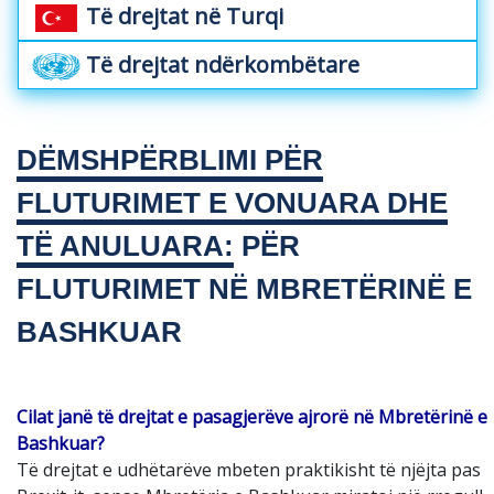
Të drejtat në Turqi
Të drejtat ndërkombëtare
DËMSHPËRBLIMI PËR
FLUTURIMET E VONUARA DHE
TË ANULUARA:
PËR
FLUTURIMET NË MBRETËRINË E
BASHKUAR
Cilat janë të drejtat e pasagjerëve ajrorë në Mbretërinë e
Bashkuar?
Të drejtat e udhëtarëve mbeten praktikisht të njëjta pas