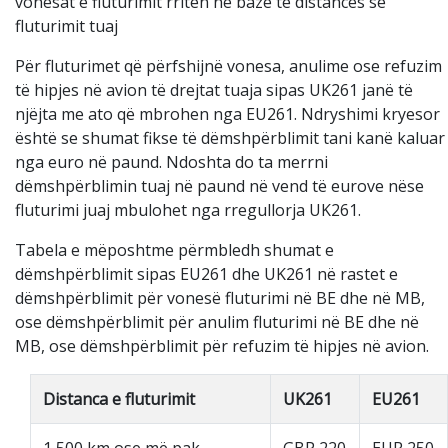
vonesat e fluturimit rriten në bazë të distancës së
fluturimit tuaj
Për fluturimet që përfshijnë vonesa, anulime ose refuzim
të hipjes në avion të drejtat tuaja sipas UK261 janë të
njëjta me ato që mbrohen nga EU261. Ndryshimi kryesor
është se shumat fikse të dëmshpërblimit tani kanë kaluar
nga euro në paund. Ndoshta do ta merrni
dëmshpërblimin tuaj në paund në vend të eurove nëse
fluturimi juaj mbulohet nga rregullorja UK261.
Tabela e mëposhtme përmbledh shumat e
dëmshpërblimit sipas EU261 dhe UK261 në rastet e
dëmshpërblimit për vonesë fluturimi në BE dhe në MB,
ose dëmshpërblimit për anulim fluturimi në BE dhe në
MB, ose dëmshpërblimit për refuzim të hipjes në avion.
Distanca e fluturimit
UK261
EU261
1,500 km ose më pak
GBP 220
EUR 250