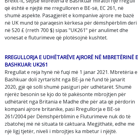
Brexit-it, sepse Mbretëria e Bashkuar miratoi një rregull
që është e njejtë me rregulloren e BE-së, EC 261, në
shumë aspekte. Pasagjerët e kompanive ajrore me bazë
në UK mund të paraqesin kërkesa për dëmshpërblim deri
në 520 £ (rreth 700 $) sipas "UK261" për anulimet dhe
vonesat e fluturimeve që plotësojnë kushtet.
RREGULLORJA E UDHËTARËVE AJRORË NË MBRETËRINË E
BASHKUAR: UK261
Rregullat e reja hynë në fuqi më 1 janar 2021. Mbretëria e
Bashkuar doli zyrtarisht nga BE-ja në fund të janarit
2020, gjë që solli shumë pasiguri për udhëtarët. Shumë
njerëz besonin se kjo do të pakësonte mbrojtjen për
udhëtarët nga Britania e Madhe dhe për ata që përdorin
kompani ajrore britanike, pasi Rregullorja e BE-së
261/2004 për Dëmshpërblimin e Fluturimeve nuk do të
zbatohej më në situata të caktuara. Megjithatë, edhe me
një ligj tjetër, niveli i mbrojtjes ka mbetur i njëjtë.