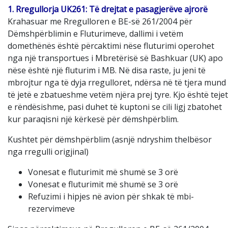
1. Rregullorja UK261: Të drejtat e pasagjerëve ajrorë
Krahasuar me Rregulloren e BE-së 261/2004 për
Dëmshpërblimin e Fluturimeve, dallimi i vetëm
domethënës është përcaktimi nëse fluturimi operohet
nga një transportues i Mbretërisë së Bashkuar (UK) apo
nëse është një fluturim i MB. Në disa raste, ju jeni të
mbrojtur nga të dyja rregulloret, ndërsa në të tjera mund
të jetë e zbatueshme vetëm njëra prej tyre. Kjo është tejet
e rëndësishme, pasi duhet të kuptoni se cili ligj zbatohet
kur paraqisni një kërkesë për dëmshpërblim.
Kushtet për dëmshpërblim (asnjë ndryshim thelbësor
nga rregulli origjinal)
Vonesat e fluturimit më shumë se 3 orë
Vonesat e fluturimit më shumë se 3 orë
Refuzimi i hipjes në avion për shkak të mbi-
rezervimeve