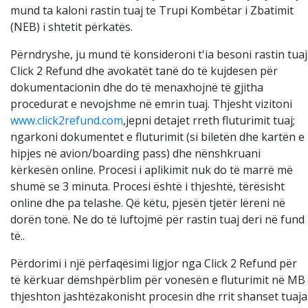
mund ta kaloni rastin tuaj te Trupi Kombëtar i Zbatimit
(NEB) i shtetit përkatës.
Përndryshe, ju mund të konsideroni t'ia besoni rastin tuaj
Click 2 Refund dhe avokatët tanë do të kujdesen për
dokumentacionin dhe do të menaxhojnë të gjitha
procedurat e nevojshme në emrin tuaj. Thjesht vizitoni
www.click2refund.com
,jepni detajet rreth fluturimit tuaj;
ngarkoni dokumentet e fluturimit (si biletën dhe kartën e
hipjes në avion/boarding pass) dhe nënshkruani
kërkesën online. Procesi i aplikimit nuk do të marrë më
shumë se 3 minuta. Procesi është i thjeshtë, tërësisht
online dhe pa telashe. Që këtu, pjesën tjetër lëreni në
dorën tonë. Ne do të luftojmë për rastin tuaj deri në fund
të..
Përdorimi i një përfaqësimi ligjor nga Click 2 Refund për
të kërkuar dëmshpërblim për vonesën e fluturimit në MB
thjeshton jashtëzakonisht procesin dhe rrit shanset tuaja