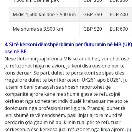
Midis 1,500 km dhe 3,500 km
GBP 350
EUR 400
Më shumë se 3,500 km
GBP 520
EUR 600
4. Si të kërkoni dëmshpërblimin për fluturimin në MB (UK)
ose në BE
Nëse fluturimi juaj brenda MB-së anulohet, vonohet ose
ju refuzohet hipja në avion, ju keni disa opsione për të
konsideruar. Së pari, duhet të përcaktoni se sipas cilës
rregullore duhet të bëni kërkesën: UK261 apo EU261. Ju
lutemi mbani parasysh se shpesh raportohet që
kompanitë ajrore kanë më shumë gjasa të refuzojnë
kërkesat nga udhëtarët individualë krahasuar me ato të
dorëzuara nga profesionistët ligjorë. Prandaj, duhet të
jeni shumë të vëmendshëm, pasi linjat ajrore mund të
përdorin çdo gabim në aplikimin tuaj për të refuzuar
kërkesën. Nëse kërkesa juaj refuzohet nga linja ajrore, ju