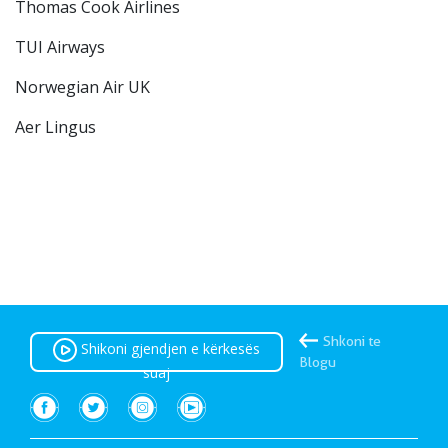
Thomas Cook Airlines
TUI Airways
Norwegian Air UK
Aer Lingus
Shkoni te
Shikoni gjendjen e kërkesës
Blogu
suaj