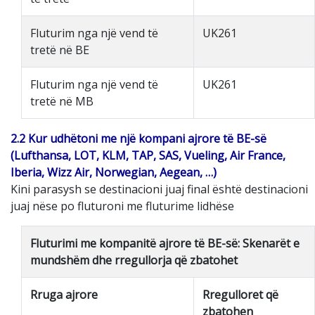
Fluturim nga një vend të
UK261
tretë në BE
Fluturim nga një vend të
UK261
tretë në MB
2.2 Kur udhëtoni me një kompani ajrore të BE-së
(Lufthansa, LOT, KLM, TAP, SAS, Vueling, Air France,
Iberia, Wizz Air, Norwegian, Aegean, …)
Kini parasysh se destinacioni juaj final është destinacioni
juaj nëse po fluturoni me fluturime lidhëse
Fluturimi me kompanitë ajrore të BE-së: Skenarët e
mundshëm dhe rregullorja që zbatohet
Rruga ajrore
Rregulloret që
zbatohen