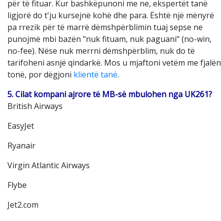
për të fituar. Kur bashkëpunoni me ne, ekspertët tanë
ligjorë do t'ju kursejnë kohë dhe para. Është një mënyrë
pa rrezik për të marrë dëmshpërblimin tuaj sepse ne
punojmë mbi bazën "nuk fituam, nuk paguani" (no-win,
no-fee). Nëse nuk merrni dëmshpërblim, nuk do të
tarifoheni asnjë qindarkë. Mos u mjaftoni vetëm me fjalën
tonë, por dëgjoni
klientë tanë
.
5. Cilat kompani ajrore të MB-së mbulohen nga UK261?
British Airways
EasyJet
Ryanair
Virgin Atlantic Airways
Flybe
Jet2.com