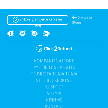
Shkoni te
Shikoni gjendjen e kërkesës
Blogu
suaj
KOMPANITË AJRORE
(e tanishme)
PYETJE TË SHPESHTA
TË DREJTA TUAJA
TUAJA
SI TË BËJ
KËRKESË
KUSHTET
SHTYPI
NDIHMË
KONTAKT