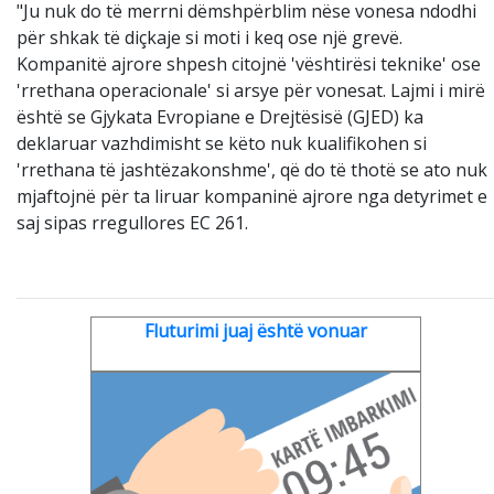
"Ju nuk do të merrni dëmshpërblim nëse vonesa ndodhi
për shkak të diçkaje si moti i keq ose një grevë.
Kompanitë ajrore shpesh citojnë 'vështirësi teknike' ose
'rrethana operacionale' si arsye për vonesat. Lajmi i mirë
është se Gjykata Evropiane e Drejtësisë (GJED) ka
deklaruar vazhdimisht se këto nuk kualifikohen si
'rrethana të jashtëzakonshme', që do të thotë se ato nuk
mjaftojnë për ta liruar kompaninë ajrore nga detyrimet e
saj sipas rregullores EC 261.
Fluturimi juaj është vonuar