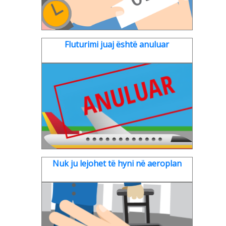
Fluturimi juaj është anuluar
Nuk ju lejohet të hyni në aeroplan