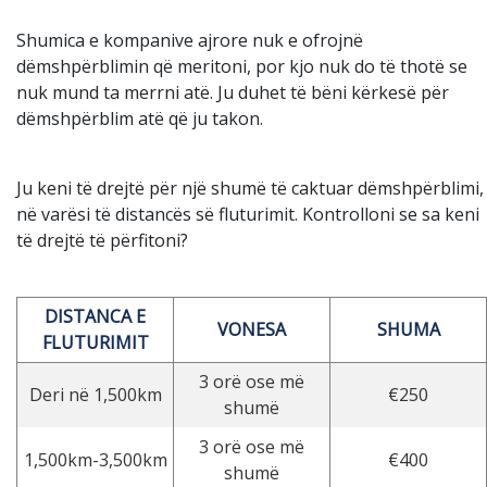
Shumica e kompanive ajrore nuk e ofrojnë
dëmshpërblimin që meritoni, por kjo nuk do të thotë se
nuk mund ta merrni atë. Ju duhet të bëni kërkesë për
dëmshpërblim atë që ju takon.
Ju keni të drejtë për një shumë të caktuar dëmshpërblimi,
në varësi të distancës së fluturimit. Kontrolloni se sa keni
të drejtë të përfitoni?
DISTANCA E
VONESA
SHUMA
FLUTURIMIT
3 orë ose më
Deri në 1,500km
€250
shumë
3 orë ose më
1,500km-3,500km
€400
shumë