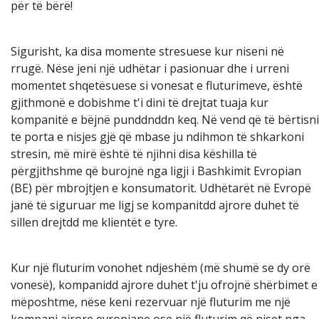
për të bërë!
Sigurisht, ka disa momente stresuese kur niseni në
rrugë. Nëse jeni një udhëtar i pasionuar dhe i urreni
momentet shqetësuese si vonesat e fluturimeve, është
gjithmonë e dobishme t'i dini të drejtat tuaja kur
kompanitë e bëjnë punddnddn keq. Në vend që të bërtisni
te porta e nisjes gjë që mbase ju ndihmon të shkarkoni
stresin, më mirë është të njihni disa këshilla të
përgjithshme që burojnë nga ligji i Bashkimit Evropian
(BE) për mbrojtjen e konsumatorit. Udhëtarët në Evropë
janë të siguruar me ligj se kompanitdd ajrore duhet të
sillen drejtdd me klientët e tyre.
Kur një fluturim vonohet ndjeshëm (më shumë se dy orë
vonesë), kompanidd ajrore duhet t'ju ofrojnë shërbimet e
mëposhtme, nëse keni rezervuar një fluturim me një
kompani ajrore evropiane ose një fluturim që niset nga