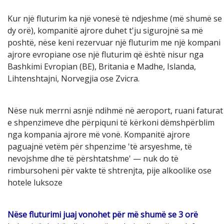
Kur një fluturim ka një vonesë të ndjeshme (më shumë se
dy orë), kompanitë ajrore duhet t'ju sigurojnë sa më
poshtë, nëse keni rezervuar një fluturim me një kompani
ajrore evropiane ose një fluturim që është nisur nga
Bashkimi Evropian (BE), Britania e Madhe, Islanda,
Lihtenshtajni, Norvegjia ose Zvicra.
Nëse nuk merrni asnjë ndihmë në aeroport, ruani faturat
e shpenzimeve dhe përpiquni të kërkoni dëmshpërblim
nga kompania ajrore më vonë. Kompanitë ajrore
paguajnë vetëm për shpenzime 'të arsyeshme, të
nevojshme dhe të përshtatshme' — nuk do të
rimbursoheni për vakte të shtrenjta, pije alkoolike ose
hotele luksoze
Nëse fluturimi juaj vonohet për më shumë se 3 orë