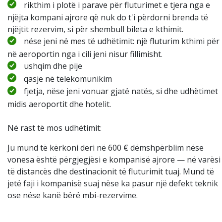
rikthim i plotë i parave për fluturimet e tjera nga e
njëjta kompani ajrore që nuk do t'i përdorni brenda të
njëjtit rezervim, si për shembull bileta e kthimit.
nëse jeni në mes të udhëtimit: një fluturim kthimi për
në aeroportin nga i cili jeni nisur fillimisht.
ushqim dhe pije
qasje në telekomunikim
fjetja, nëse jeni vonuar gjatë natës, si dhe udhëtimet
midis aeroportit dhe hotelit.
Në rast të mos udhëtimit:
Ju mund të kërkoni deri në 600 € dëmshpërblim nëse
vonesa është përgjegjësi e kompanisë ajrore — në varësi
të distancës dhe destinacionit të fluturimit tuaj. Mund të
jetë faji i kompanisë suaj nëse ka pasur një defekt teknik
ose nëse kanë bërë mbi-rezervime.