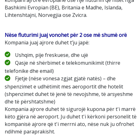
Bashkimi Evropian (BE), Britania e Madhe, Islanda,
Lihtenshtajni, Norvegjia ose Zvicra.
Nëse fluturimi juaj vonohet për 2 ose më shumë orë
Kompania juaj ajrore duhet t’ju japë:
Ushqim, pije freskuese, dhe ujë
Qasje në shërbimet e telekomunikimit (thirre
telefonike dhe email)
Fjetje (nëse vonesa zgjat gjatë natës) – dhe
shpenzimet e udhëtimit mes aeroportit dhe hotelit
(shpenzimet duhet të jenë të nevojshme, të arsyeshme
dhe të përshtatshme)
Kompania ajrore duhet të sigurojë kupona për t'i marrë
këto gjëra në aeroport. Ju duhet t'i kërkoni personelit të
kompanisë ajrore që t'i merrni ato, nëse nuk ju ofrohet
ndihmë paraprakisht.