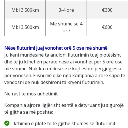
Mbi 3,500km
3-4 orë
€300
Më shumë se 4
Mbi 3,500km
€600
orë
Nëse fluturimi juaj vonohet orë 5 ose më shumë
Ju keni mundësinë ta anuloni fluturimin tuaj plotësisht
dhe të ju kthehen paratë nëse ai vonohet për 5 orë ose
më shumë. Nuk ka rëndësi se e kujt është përgjegjësia
për vonesën. Flisni me dikë nga kompania ajrore sapo të
vendosni që nuk dëshironi ta kryeni fluturimin.
Në rast të mos udhëtimit:
Kompania ajrore ligjërisht është e detyruar t'ju sigurojë
të gjitha sa më poshtë:
kthimin e plotë të të gjithë shumës së fluturimit