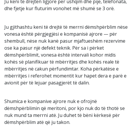
Ju keni të drejtën ligjore për ushqim dhe pije, telefonata,
dhe fjetje kur fluturim vonohet më shumë se 3 orë.
Ju gjithashtu keni të drejtë të merrni dëmshpërblim nëse
vonesa është përgjegjësi e kompanisë ajrore — për
shembull, nëse nuk kanë pasur mjaftueshëm rezervime
ose ka pasur një defekt teknik. Për sa i përket
dëmshpërblimit, vonesa është intervali kohor midis
kohës së planifikuar të mbërritjes dhe kohës reale të
mbërritjes në cakun përfundimtar. Koha përkatëse e
mbërritjes i referohet momentit kur hapet dera e parë e
avionit për të lejuar pasagjerët të dalin.
Shumica e kompanive ajrore nuk e ofrojnë
dëmshpërblimin që meritoni, por kjo nuk do të thotë se
nuk mund ta merrni atë. Ju duhet të bëni kërkesë për
dëmshpërblim atë që ju takon.