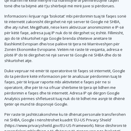
që marrim në këtë mënyrë na ndihmojnë të përmirësojmë faqen
tonë dhe ta bëjmë atë t'ju shërbejë më mirë juve si përdorues.
Informacioni i krijuar nga 'biskotat' mbi përdorimin tuaj të faqes sonë
të internetit zakonisht dërgohet në një server të Google në SHBA,
dhe aty ruhet. Megjithatë, nëse keni aktivizuar anonimizimin e IP-së
për këtë faqe, adresa juaj IP nuk do të dërgohet siç është. Fillimisht,
ajo do të shkurtohet nga Google brenda shteteve anëtare të
Bashkimit Evropian dhe/ose palëve të tjera në Marrëveshjen për
Zonën Ekonomike Evropiane. Vetëm në raste të veqanta, adresa e
plotë IP do të dërgohet në një server të Google në SHBA dhe do të
shkurtohet atje.
Duke vepruar në emër të operatorëve të faqes së internetit, Google
do ta përdorë këtë informacion për të analizuar përdorimin tuaj të
faqes, për të krijuar raporte mbi aktivitetet e faqes për ne si
operatorë, dhe për të na ofruar shërbime të tjera që lidhen me
përdorimin e faqes dhe të internetit. Adresa IP që dërgon Google
Analytics përmes shfletuesit tuaj nuk do të lidhet me asnjë të dhënë
tjetër që mund të disponojë Google.
Për raste të jashtëzakonshme ku të dhënat personale transferohen
në SHBA, Google i nënshtrohet kuadrit 'EU-US Privacy Shield'
(https://www.privacyshield.gov/EU-US-Framework). Nëse dëshironi të
parandaloni mbledhjen e të dhënave të gjeneruara nga 'biskotat'