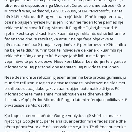
cili vihet në dispozicion nga Microsoft Corporation, me adresë - One
Microsoft Way, Redmond, ËA 98052-6399, SHBA (“Microsoft“). Për ta
bërë këtë, Microsoft Bing Ads ruan një ‘biskotë’ në kompjuterin tuaj
ose në pajisjen hyrëse kur ju jeni lidhur me faqen tonë përmes një
reklame të Microsoft Bing. Microsoft Bing dhe Flighright mund të
njohin kështu që dikush ka klikuar mbi një reklamë, është lidhur me
faqen tonë dhe, si rezultat, ka arritur në një faqe objektive të
përcaktuar më parë (faqja e veprimëve të përdoruesve). Këto shifra
na bëjnë të ditur numrin total të individëve që kanë klikuar mbi një
reklamë në Bing dhe për këtë arsye janë lidhur me faqen e
veprimëve të përdoruesve. Nëse keni klikuar kështu, jini të sigurt se
informacioni juaj personal dhe identiteti juaj nuk do të zbulohen.
Nëse dëshironi të refuzoni pjesëmarrjen në këtë proces gjurmimi, ju
mund të refuzoni ruajtjen e detyrueshme të 'biskotave' në cilësimet
e shfletuesit tuaj duke çaktivizuar ruajtjen automatike të tyre. Për
informacione të mëtejshme mbi mbrojtjen e të dhënave dhe
'biskotave' që përdor Microsoft Bing, ju lutemi referojuni politikave të
privatësisë se Microsoftit.
Kjo faqe e internetit përdor Google Analytics, një shërbim analize
rrjetit nga Google Inc., për të analizuar përdorimin e faqes sonë dhe
për ta përmirësuar atë në intervale të rregullta. Të dhënat numerike