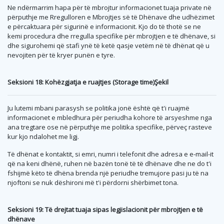
Ne ndërmarrim hapa për të mbrojtur informacionet tuaja private në
përputhje me Rregulloren e Mbrojtjes së të Dhënave dhe udhëzimet
e përcaktuara për sigurinë e informacionit. Kjo do të thotë se ne
kemi procedura dhe rregulla specifike për mbrojtjen e të dhënave, si
dhe sigurohemi që stafi ynë të ketë qasje vetëm në të dhënat që u
nevojiten për të kryer punën e tyre.
Seksioni 18: Kohëzgjatja e ruajtjes (Storage time)Şekil
Ju lutemi mbani parasysh se politika jonë është që t'i ruajmë
informacionet e mbledhura për periudha kohore të arsyeshme nga
ana tregtare ose në përputhje me politika specifike, përveç rasteve
kur kjo ndalohet me ligj.
Të dhënat e kontaktit, si emri, numri i telefonit dhe adresa e e-mail-it
që na keni dhënë, ruhen në bazën tonë të të dhënave dhe ne do t'i
fshijmë këto të dhëna brenda një periudhe tremujore pasi ju të na
njoftoni se nuk dëshironi më t'i përdorni shërbimet tona.
Seksioni 19: Të drejtat tuaja sipas legjislacionit për mbrojtjen e të
dhënave