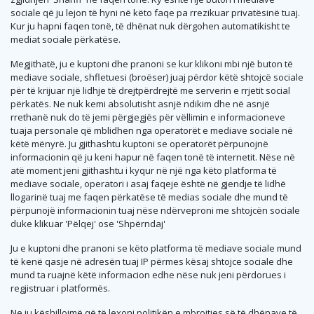
sociale që ju lejon të hyni në këto faqe pa rrezikuar privatësinë tuaj.
Kur ju hapni faqen tonë, të dhënat nuk dërgohen automatikisht te
mediat sociale përkatëse.
Megjithatë, ju e kuptoni dhe pranoni se kur klikoni mbi një buton të
mediave sociale, shfletuesi (broëser) juaj përdor këtë shtojcë sociale
për të krijuar një lidhje të drejtpërdrejtë me serverin e rrjetit social
përkatës. Ne nuk kemi absolutisht asnjë ndikim dhe në asnjë
rrethanë nuk do të jemi përgjegjës për vëllimin e informacioneve
tuaja personale që mblidhen nga operatorët e mediave sociale në
këtë mënyrë. Ju gjithashtu kuptoni se operatorët përpunojnë
informacionin që ju keni hapur në faqen tonë të internetit. Nëse në
atë moment jeni gjithashtu i kyqur në një nga këto platforma të
mediave sociale, operatori i asaj faqeje është në gjendje të lidhë
llogarinë tuaj me faqen përkatëse të medias sociale dhe mund të
përpunojë informacionin tuaj nëse ndërveproni me shtojcën sociale
duke klikuar 'Pëlqej' ose 'Shpërndaj'
Ju e kuptoni dhe pranoni se këto platforma të mediave sociale mund
të kenë qasje në adresën tuaj IP përmes kësaj shtojce sociale dhe
mund ta ruajnë këtë informacion edhe nëse nuk jeni përdorues i
regjistruar i platformës.
Ne ju këshillojmë që të lexoni politikën e mbrojtjes së të dhënave të