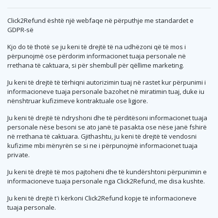
Click2Refund është një webfaqe në përputhje me standardet e
GDPR-së
Kjo do të thotë se ju keni të drejtë të na udhëzoni që të mos i
përpunojmë ose përdorim informacionet tuaja personale në
rrethana të caktuara, si për shembull për qëllime marketing.
Ju keni të drejtë të tërhiqni autorizimin tuaj në rastet kur përpunimi i
informacioneve tuaja personale bazohet në miratimin tuaj, duke iu
nënshtruar kufizimeve kontraktuale ose ligjore.
Ju keni të drejtë të ndryshoni dhe të përditësoni informacionet tuaja
personale nëse besoni se ato janë të pasakta ose nëse janë fshirë
në rrethana të caktuara. Gjithashtu, ju keni të drejtë të vendosni
kufizime mbi mënyrën se si ne i përpunojmë informacionet tuaja
private.
Ju keni të drejtë të mos pajtoheni dhe të kundërshtoni përpunimin e
informacioneve tuaja personale nga Click2Refund, me disa kushte.
Ju keni të drejtë t'i kërkoni Click2Refund kopje të informacioneve
tuaja personale.