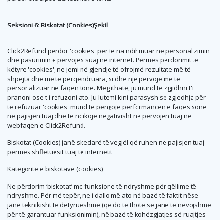
Seksioni 6: Biskotat (Cookies)Şekil
Click2Refund përdor 'cookies' për të na ndihmuar në personalizimin
dhe pasurimin e përvojës suaj në internet. Përmes përdorimit të
këtyre 'cookies', ne jemi në gjendje të ofrojmë rezultate më të
shpejta dhe më të përqendruara, si dhe një përvojë më të
personalizuar në faqen tonë. Megjithatë, ju mund të zgjidhni t'i
pranoni ose t'i refuzoni ato. Ju lutemi kini parasysh se zgjedhja për
të refuzuar 'cookies' mund të pengojë performancën e faqes sonë
në pajisjen tuaj dhe të ndikojë negativisht në përvojën tuaj në
webfaqen e Click2Refund.
Biskotat (Cookies) janë skedarë të vegjël që ruhen në pajisjen tuaj
përmes shfletuesit tuaj të internetit
Kategoritë e biskotave (cookies)
Ne përdorim ‘biskotat’ me funksione të ndryshme për qëllime të
ndryshme. Për më tepër, ne i dallojmë ato në bazë të faktit nëse
janë teknikisht të detyrueshme (që do të thotë se janë të nevojshme
për të garantuar funksionimin), në bazë të kohëzgjatjes së ruajtjes