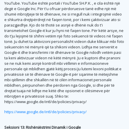
YouTube. YouTube është portali i YouTube SH.P.K. , e cila është një
degë e Google Inc. Për t'u ofruar përdoruesve tanë edhe një më
shumë mbrojtjeje të të dhënave, ne si rregull nuk i integrojmë video
e shkurtra drejtpërdrejt në faqen tonë, por i kemi çaktivizuar ato si
parazgjedhje. Kjo do të thotë se asnjë e dhënë nuk do t'i
transmetohet Google-it kur ju hyni në faqen tone. Për këtë arsye, ne
do t'ju lejojmë të shihni vetëm një foto sekuencë të videos në faqen
tonë. Ju duhet ta aktivizoni personalisht videon duke klikuar mbi foto
sekuencën në mënyrë që ta shikoni videon. Lidhja me serverët e
Google-it dhe transferimi i të dhënave te Google ndodh vetëm pasi
ta keni aktivizuar videon në këtë mënyrë. Ju e kuptoni dhe pranoni
se ne nuk kemi asnjë kontroll mbi vëllimin e informacioneve
personale që mblidhen gjatë këtij procesi.Ju lutemi lexoni politikat e
privatësisë së të dhënave të Google-it për sqarime të mëtejshme
mbi qëllimin dhe shkallën në të cilën informacionet personale
mblidhen, përpunohen dhe përdoren nga Google, si dhe për të
drejtat tuaja në lidhje me këtë dhe opsionet e cilësimeve për
mbrojtjen e privatësisë suaj. Shko te:
https://www.google.de/intl/de/policies/privacy/
https://www.google.de/intl/de/policies/privacy/
Seksioni 13: Rishënjëstrimi Dinamik i Google