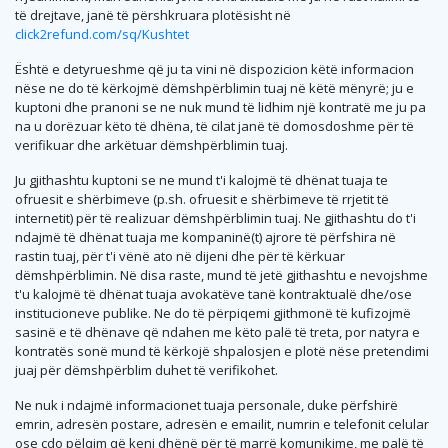
të drejtave, janë të përshkruara plotësisht në
click2refund.com/sq/Kushtet
Është e detyrueshme që ju ta vini në dispozicion këtë informacion
nëse ne do të kërkojmë dëmshpërblimin tuaj në këtë mënyrë; ju e
kuptoni dhe pranoni se ne nuk mund të lidhim një kontratë me ju pa
na u dorëzuar këto të dhëna, të cilat janë të domosdoshme për të
verifikuar dhe arkëtuar dëmshpërblimin tuaj.
Ju gjithashtu kuptoni se ne mund t'i kalojmë të dhënat tuaja te
ofruesit e shërbimeve (p.sh. ofruesit e shërbimeve të rrjetit të
internetit) për të realizuar dëmshpërblimin tuaj. Ne gjithashtu do t'i
ndajmë të dhënat tuaja me kompaninë(t) ajrore të përfshira në
rastin tuaj, për t'i vënë ato në dijeni dhe për të kërkuar
dëmshpërblimin. Në disa raste, mund të jetë gjithashtu e nevojshme
t'u kalojmë të dhënat tuaja avokatëve tanë kontraktualë dhe/ose
institucioneve publike. Ne do të përpiqemi gjithmonë të kufizojmë
sasinë e të dhënave që ndahen me këto palë të treta, por natyra e
kontratës sonë mund të kërkojë shpalosjen e plotë nëse pretendimi
juaj për dëmshpërblim duhet të verifikohet.
Ne nuk i ndajmë informacionet tuaja personale, duke përfshirë
emrin, adresën postare, adresën e emailit, numrin e telefonit celular
ose çdo pëlqim që keni dhënë për të marrë komunikime, me palë të