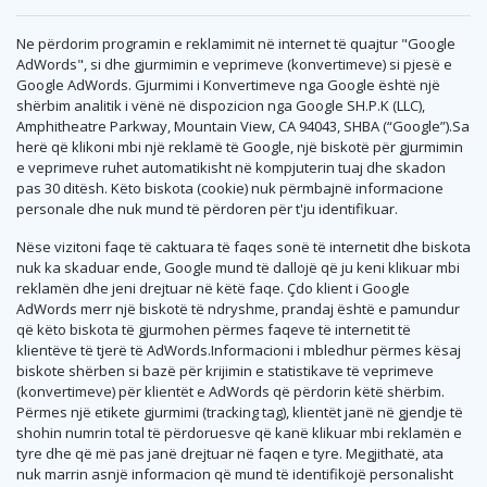
Ne përdorim programin e reklamimit në internet të quajtur "Google
AdWords", si dhe gjurmimin e veprimeve (konvertimeve) si pjesë e
Google AdWords. Gjurmimi i Konvertimeve nga Google është një
shërbim analitik i vënë në dispozicion nga Google SH.P.K (LLC),
Amphitheatre Parkway, Mountain View, CA 94043, SHBA (“Google”).Sa
herë që klikoni mbi një reklamë të Google, një biskotë për gjurmimin
e veprimeve ruhet automatikisht në kompjuterin tuaj dhe skadon
pas 30 ditësh. Këto biskota (cookie) nuk përmbajnë informacione
personale dhe nuk mund të përdoren për t'ju identifikuar.
Nëse vizitoni faqe të caktuara të faqes sonë të internetit dhe biskota
nuk ka skaduar ende, Google mund të dallojë që ju keni klikuar mbi
reklamën dhe jeni drejtuar në këtë faqe. Çdo klient i Google
AdWords merr një biskotë të ndryshme, prandaj është e pamundur
që këto biskota të gjurmohen përmes faqeve të internetit të
klientëve të tjerë të AdWords.Informacioni i mbledhur përmes kësaj
biskote shërben si bazë për krijimin e statistikave të veprimeve
(konvertimeve) për klientët e AdWords që përdorin këtë shërbim.
Përmes një etikete gjurmimi (tracking tag), klientët janë në gjendje të
shohin numrin total të përdoruesve që kanë klikuar mbi reklamën e
tyre dhe që më pas janë drejtuar në faqen e tyre. Megjithatë, ata
nuk marrin asnjë informacion që mund të identifikojë personalisht