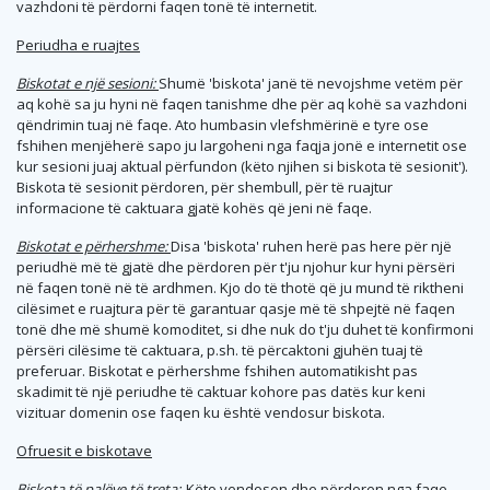
vazhdoni të përdorni faqen tonë të internetit.
Periudha e ruajtes
Biskotat e një sesioni:
Shumë 'biskota' janë të nevojshme vetëm për
aq kohë sa ju hyni në faqen tanishme dhe për aq kohë sa vazhdoni
qëndrimin tuaj në faqe. Ato humbasin vlefshmërinë e tyre ose
fshihen menjëherë sapo ju largoheni nga faqja jonë e internetit ose
kur sesioni juaj aktual përfundon (këto njihen si biskota të sesionit').
Biskota të sesionit përdoren, për shembull, për të ruajtur
informacione të caktuara gjatë kohës që jeni në faqe.
Biskotat e përhershme:
Disa 'biskota' ruhen herë pas here për një
periudhë më të gjatë dhe përdoren për t'ju njohur kur hyni përsëri
në faqen tonë në të ardhmen. Kjo do të thotë që ju mund të riktheni
cilësimet e ruajtura për të garantuar qasje më të shpejtë në faqen
tonë dhe më shumë komoditet, si dhe nuk do t'ju duhet të konfirmoni
përsëri cilësime të caktuara, p.sh. të përcaktoni gjuhën tuaj të
preferuar. Biskotat e përhershme fshihen automatikisht pas
skadimit të një periudhe të caktuar kohore pas datës kur keni
vizituar domenin ose faqen ku është vendosur biskota.
Ofruesit e biskotave
Biskota të palëve të treta:
Këto vendosen dhe përdoren nga faqe