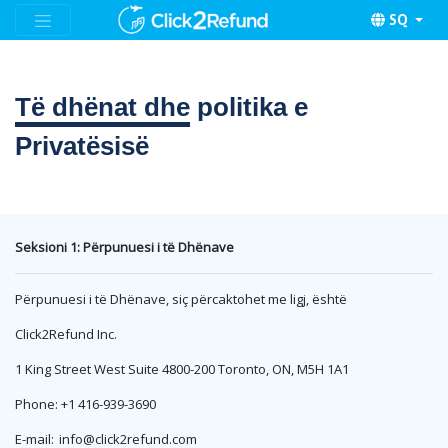
SQ
Të dhënat dhe
politika e
Privatësisë
Seksioni 1: Përpunuesi i të Dhënave
Përpunuesi i të Dhënave, siç përcaktohet me ligj, është
Click2Refund Inc.
1 King Street West Suite 4800-200 Toronto, ON, M5H 1A1
Phone: +1 416-939-3690
E-mail:
info@click2refund.com