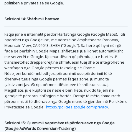
politikën e privatësisë së Google.
Seksioni 14: Shërbimi i hartave
Faqja jonë e internetit përdor Hartat nga Google (Google Maps), i cili
operohet nga Google Inc., me adresë në Amphitheatre Parkway,
Mountain View, CA 94043, SHBA (“Google”). Sa herë që hyni në një
faqe që përfshin Google Maps, shfletuesi juaj lidhet automatikisht
me serverët e Google. Kjo mundëson që përmbajtja e hartës të
transmetohet drejtpërdrejt në shfletuesin tuaj dhe të integrohet në
webfaqen nga Google përmes teknologjisë iFrame.
Nëse jeni kundër mbledhjes, përpunimit ose përdorimit të të
dhënave tuaja nga Google përmes faqes sonë, ju mund të
çaktivizoni JavaScript përmes cilësimeve të shfletuesit tuaj.
Megjithatë, ju e kuptoni se nëse e bëni këtë, nuk do të jeni në
gjendje të përdorni shfaqjen e hartës. Detaje të mëtejshme rreth
përpunimit të të dhënave nga Google mund të gjenden në Politikën e
Privatësisë së Google:
https://policies.google.com/privacy
.
Seksioni 15: Gjurmimi i veprimëve të përdoruesve nga Google
(Google AdWords Conversion-Tracking )