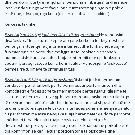
dhe përdorimit të tyre (e njohur si periudha e mbajtjes), si dhe nëse
janë vendosur nga vetë faqja jonë e internetit apo nga një palë e
tretë dhe, nëse po, nga kush (d.m.th. cili ofrues i 'cookies').
Kerkesat teknike
Biskotat(cookies) që janë teknikisht të detyrueshme:
Ne vendosim
disa ‘biskota’ të caktuara sepse ato janë kërkesa të detyrueshme
për të garantuar që faqja jonë e internetit dhe funksionet e saj të
funksionojnë në përputhje me ligjin. Këto 'cookies' vendosen
automatikisht kur aksesohet faqja e internetit ose një funksion i
veqant, përveç rasteve kur ju keni ndaluar vendosjen e 'biskotave'
përmes rregullimeve të shfletuesit tuaj.
Biskotat teknikisht jo të detyrueshme:
Biskotat jo të detyrueshme
vendosen, për shembull, për të përmirësuar performancën dhe
komoditetin e faqes sonë të internetit ose për të ruajtur cilësime të
caktuara të bëra nga ju. Ne gjithashtu përdorim biskotat teknikisht jo
të detyrueshme për të mbledhur informacione mbi shpeshtësinë me
të cilën përdoren pjesë të caktuara të faqes sonë, në mënyrë që ato
t'u përshtaten më mirë nevojave tuaja herën tjetër që do të përdorni
shërbimet tona. Ne nuk i ruajmë biskotat teknikisht jo të
detyrueshme, përveç rasteve kur ju keni klikuar kutinë përkatëse, e
cila konfirmon se keni lexuar politikën tonë të biskotave dhe