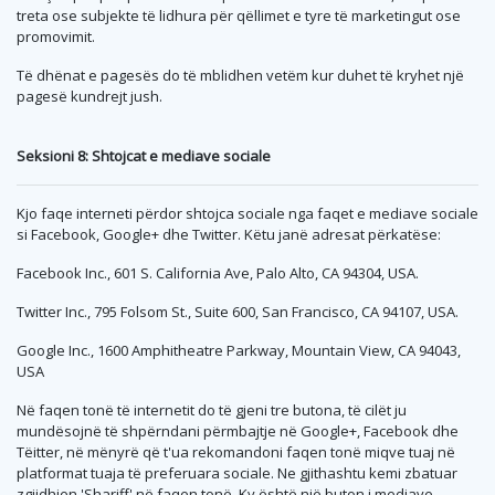
treta ose subjekte të lidhura për qëllimet e tyre të marketingut ose
promovimit.
Të dhënat e pagesës do të mblidhen vetëm kur duhet të kryhet një
pagesë kundrejt jush.
Seksioni 8: Shtojcat e mediave sociale
Kjo faqe interneti përdor shtojca sociale nga faqet e mediave sociale
si Facebook, Google+ dhe Twitter. Këtu janë adresat përkatëse:
Facebook Inc., 601 S. California Ave, Palo Alto, CA 94304, USA.
Twitter Inc., 795 Folsom St., Suite 600, San Francisco, CA 94107, USA.
Google Inc., 1600 Amphitheatre Parkway, Mountain View, CA 94043,
USA
Në faqen tonë të internetit do të gjeni tre butona, të cilët ju
mundësojnë të shpërndani përmbajtje në Google+, Facebook dhe
Tëitter, në mënyrë që t'ua rekomandoni faqen tonë miqve tuaj në
platformat tuaja të preferuara sociale. Ne gjithashtu kemi zbatuar
zgjidhjen 'Shariff' në faqen tonë. Ky është një buton i mediave