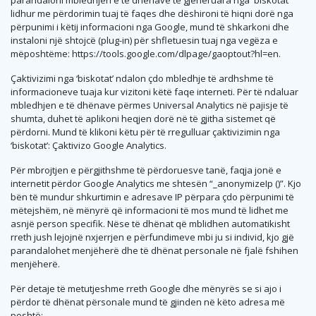
lidhur me përdorimin tuaj të faqes dhe dëshironi të hiqni dorë nga
përpunimi i këtij informacioni nga Google, mund të shkarkoni dhe
instaloni një shtojcë (plug-in) për shfletuesin tuaj nga vegëza e
mëposhtëme: https://tools.google.com/dlpage/gaoptout?hl=en.
Çaktivizimi nga ‘biskotat’ ndalon çdo mbledhje të ardhshme të
informacioneve tuaja kur vizitoni këtë faqe interneti. Për të ndaluar
mbledhjen e të dhënave përmes Universal Analytics në pajisje të
shumta, duhet të aplikoni heqjen dorë në të gjitha sistemet që
përdorni. Mund të klikoni këtu për të rregulluar çaktivizimin nga
‘biskotat’: Çaktivizo Google Analytics.
Për mbrojtjen e përgjithshme të përdoruesve tanë, faqja jonë e
internetit përdor Google Analytics me shtesën “_anonymizeIp ()”. Kjo
bën të mundur shkurtimin e adresave IP përpara çdo përpunimi të
mëtejshëm, në mënyrë që informacioni të mos mund të lidhet me
asnjë person specifik. Nëse të dhënat që mblidhen automatikisht
rreth jush lejojnë nxjerrjen e përfundimeve mbi ju si individ, kjo gjë
parandalohet menjëherë dhe të dhënat personale në fjalë fshihen
menjëherë.
Për detaje të metutjeshme rreth Google dhe mënyrës se si ajo i
përdor të dhënat përsonale mund të gjinden në këto adresa më
poshtë: