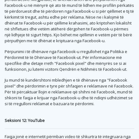
Facebook-u në mënyrë që ato të mund të lidhen me profilin përkatës
të përdoruesit dhe të përdoren nga Facebook-u si për qëllimet e tij të
kërkimit të tregut, ashtu edhe për reklama. Nëse ne i kalojmë të
dhënat te Facebook-u për qëllime krahasimi, ato kriptohen lokalisht
në shfletues dhe vetëm atëherë dërgohen te Facebook-u përmes
një lidhjeje të sigurt https. Kjo bëhet me qëllimin e vetëm për të bërë
përputhjen me të dhënat e kriptuara nga Facebook-u.
Përpunimi i të dhënave nga Facebook-u rregullohet nga Politika e
Përdorimit të të Dhënave të Facebook-ut. Për informacione më
specifike dhe detaje rreth "Facebook pixel" dhe mënyrës se si ai
funksionon, ju lutemi vizitoni Qendrën e Ndihmës të Facebook-ut.
Ju mund të kundërshtoni mbledhjen e të dhënave nga "Facebook
pixel" dhe përdorimin e tyre për shfaqjen e reklamave në Facebook.
Për të përcaktuar llojin e reklamave që shihni në Facebook, mund të
shkoni te faqja e krijuar nga Facebook-u dhe të ndiqni udhëzimet se
si të rregulloni reklamat e bazuara te përdorimi.
Seksioni 12: YouTube
Faqja jonë e internetit përmban video të shkurtra të integruara nga