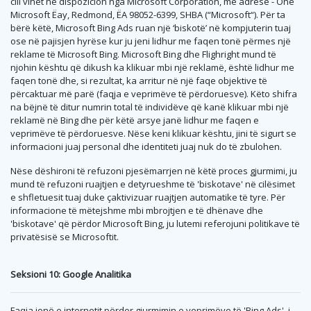
cili vihet në dispozicion nga Microsoft Corporation, me adresë - One
Microsoft Ëay, Redmond, ËA 98052-6399, SHBA (“Microsoft“). Për ta
bërë këtë, Microsoft Bing Ads ruan një ‘biskotë’ në kompjuterin tuaj
ose në pajisjen hyrëse kur ju jeni lidhur me faqen tonë përmes një
reklame të Microsoft Bing. Microsoft Bing dhe Flighright mund të
njohin kështu që dikush ka klikuar mbi një reklamë, është lidhur me
faqen tonë dhe, si rezultat, ka arritur në një faqe objektive të
përcaktuar më parë (faqja e veprimëve të përdoruesve). Këto shifra
na bëjnë të ditur numrin total të individëve që kanë klikuar mbi një
reklamë në Bing dhe për këtë arsye janë lidhur me faqen e
veprimëve të përdoruesve. Nëse keni klikuar kështu, jini të sigurt se
informacioni juaj personal dhe identiteti juaj nuk do të zbulohen.
Nëse dëshironi të refuzoni pjesëmarrjen në këtë proces gjurmimi, ju
mund të refuzoni ruajtjen e detyrueshme të 'biskotave' në cilësimet
e shfletuesit tuaj duke çaktivizuar ruajtjen automatike të tyre. Për
informacione të mëtejshme mbi mbrojtjen e të dhënave dhe
'biskotave' që përdor Microsoft Bing, ju lutemi referojuni politikave të
privatësisë se Microsoftit.
Seksioni 10: Google Analitika
Faqja jonë e internetit përdor gjurmimin e veprimëve të 'Bing Ads', i