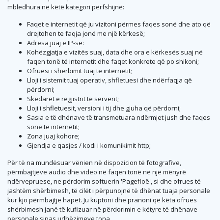
mbledhura në këtë kategori përfshijnë:
Faqet e internetit që ju vizitoni përmes faqes sonë dhe ato që
drejtohen te faqja jonë me një kërkesë;
Adresa juaj e IP-së:
Kohëzgjatja e vizitës suaj, data dhe ora e kërkesës suaj në
faqen tonë të internetit dhe faqet konkrete që po shikoni;
Ofruesi i shërbimit tuaj të internetit;
Lloji i sistemit tuaj operativ, shfletuesi dhe ndërfaqja që
përdorni;
Skedarët e regjistrit të serverit;
Lloji i shfletuesit, versioni i tij dhe gjuha që përdorni;
Sasia e të dhënave të transmetuara ndërmjet jush dhe faqes
sonë të internetit;
Zona juaj kohore;
Gjendja e qasjes / kodi i komunikimit http;
Për të na mundësuar vënien në dispozicion të fotografive,
përmbajtjeve audio dhe video në faqen tonë në një mënyrë
ndërvepruese, ne përdorim softuerin 'Pagefloë', si dhe ofrues të
jashtëm shërbimesh, të cilët i përpunojnë të dhënat tuaja personale
kur kjo përmbajtje hapet. Ju kuptoni dhe pranoni që këta ofrues
shërbimesh janë të kufizuar në përdorimin e këtyre të dhënave
personale sipas udhëzimeve tona.