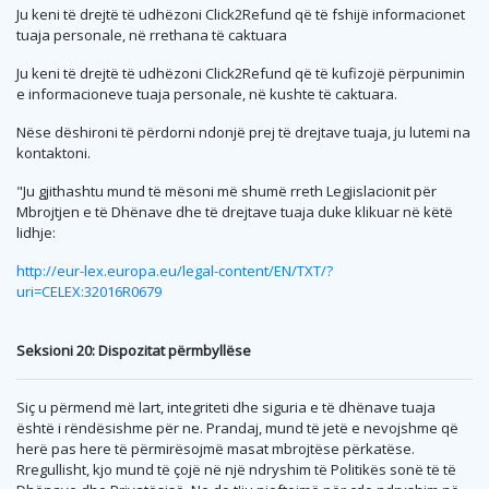
Ju keni të drejtë të udhëzoni Click2Refund që të fshijë informacionet
tuaja personale, në rrethana të caktuara
Ju keni të drejtë të udhëzoni Click2Refund që të kufizojë përpunimin
e informacioneve tuaja personale, në kushte të caktuara.
Nëse dëshironi të përdorni ndonjë prej të drejtave tuaja, ju lutemi na
kontaktoni.
"Ju gjithashtu mund të mësoni më shumë rreth Legjislacionit për
Mbrojtjen e të Dhënave dhe të drejtave tuaja duke klikuar në këtë
lidhje:
http://eur-lex.europa.eu/legal-content/EN/TXT/?
uri=CELEX:32016R0679
Seksioni 20: Dispozitat përmbyllëse
Siç u përmend më lart, integriteti dhe siguria e të dhënave tuaja
është i rëndësishme për ne. Prandaj, mund të jetë e nevojshme që
herë pas here të përmirësojmë masat mbrojtëse përkatëse.
Rregullisht, kjo mund të çojë në një ndryshim të Politikës sonë të të