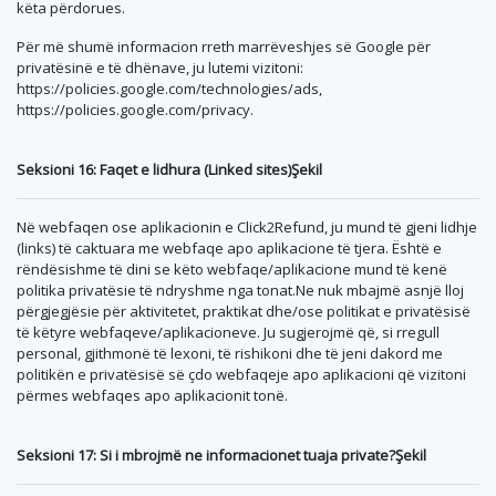
këta përdorues.
Për më shumë informacion rreth marrëveshjes së Google për
privatësinë e të dhënave, ju lutemi vizitoni:
https://policies.google.com/technologies/ads,
https://policies.google.com/privacy.
Seksioni 16: Faqet e lidhura (Linked sites)Şekil
Në webfaqen ose aplikacionin e Click2Refund, ju mund të gjeni lidhje
(links) të caktuara me webfaqe apo aplikacione të tjera. Është e
rëndësishme të dini se këto webfaqe/aplikacione mund të kenë
politika privatësie të ndryshme nga tonat.Ne nuk mbajmë asnjë lloj
përgjegjësie për aktivitetet, praktikat dhe/ose politikat e privatësisë
të këtyre webfaqeve/aplikacioneve. Ju sugjerojmë që, si rregull
personal, gjithmonë të lexoni, të rishikoni dhe të jeni dakord me
politikën e privatësisë së çdo webfaqeje apo aplikacioni që vizitoni
përmes webfaqes apo aplikacionit tonë.
Seksioni 17: Si i mbrojmë ne informacionet tuaja private?Şekil