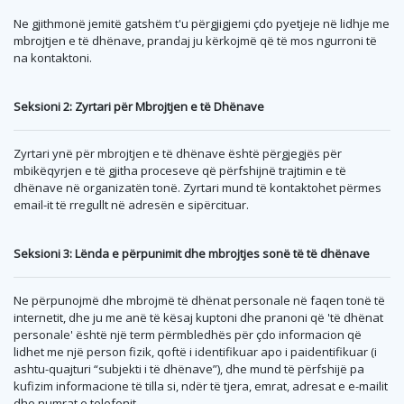
Ne gjithmonë jemitë gatshëm t'u përgjigjemi çdo pyetjeje në lidhje me
mbrojtjen e të dhënave, prandaj ju kërkojmë që të mos ngurroni të
na kontaktoni.
Seksioni 2: Zyrtari për Mbrojtjen e të Dhënave
Zyrtari ynë për mbrojtjen e të dhënave është përgjegjës për
mbikëqyrjen e të gjitha proceseve që përfshijnë trajtimin e të
dhënave në organizatën tonë. Zyrtari mund të kontaktohet përmes
email-it të rregullt në adresën e sipërcituar.
Seksioni 3: Lënda e përpunimit dhe mbrojtjes sonë të të dhënave
Ne përpunojmë dhe mbrojmë të dhënat personale në faqen tonë të
internetit, dhe ju me anë të kësaj kuptoni dhe pranoni që 'të dhënat
personale' është një term përmbledhës për çdo informacion që
lidhet me një person fizik, qoftë i identifikuar apo i paidentifikuar (i
ashtu-quajturi “subjekti i të dhënave”), dhe mund të përfshijë pa
kufizim informacione të tilla si, ndër të tjera, emrat, adresat e e-mailit
dhe numrat e telefonit.