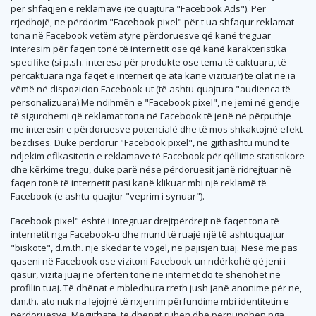
për shfaqjen e reklamave (të quajtura "Facebook Ads"). Për
rrjedhojë, ne përdorim "Facebook pixel" për t'ua shfaqur reklamat
tona në Facebook vetëm atyre përdoruesve që kanë treguar
interesim për faqen tonë të internetit ose që kanë karakteristika
specifike (si p.sh. interesa për produkte ose tema të caktuara, të
përcaktuara nga faqet e interneit që ata kanë vizituar) të cilat ne ia
vëmë në dispozicion Facebook-ut (të ashtu-quajtura "audienca të
personalizuara).Me ndihmën e "Facebook pixel", ne jemi në gjendje
të sigurohemi që reklamat tona në Facebook të jenë në përputhje
me interesin e përdoruesve potencialë dhe të mos shkaktojnë efekt
bezdisës. Duke përdorur "Facebook pixel", ne gjithashtu mund të
ndjekim efikasitetin e reklamave të Facebook për qëllime statistikore
dhe kërkime tregu, duke parë nëse përdoruesit janë ridrejtuar në
faqen tonë të internetit pasi kanë klikuar mbi një reklamë të
Facebook (e ashtu-quajtur "veprim i synuar").
Facebook pixel" është i integruar drejtpërdrejt në faqet tona të
internetit nga Facebook-u dhe mund të ruajë një të ashtuquajtur
"biskotë", d.m.th. një skedar të vogël, në pajisjen tuaj. Nëse më pas
qaseni në Facebook ose vizitoni Facebook-un ndërkohë që jeni i
qasur, vizita juaj në ofertën tonë në internet do të shënohet në
profilin tuaj. Të dhënat e mbledhura rreth jush janë anonime për ne,
d.m.th. ato nuk na lejojnë të nxjerrim përfundime mbi identitetin e
përdoruesve. Megjithatë, të dhënat ruhen dhe përpunohen nga