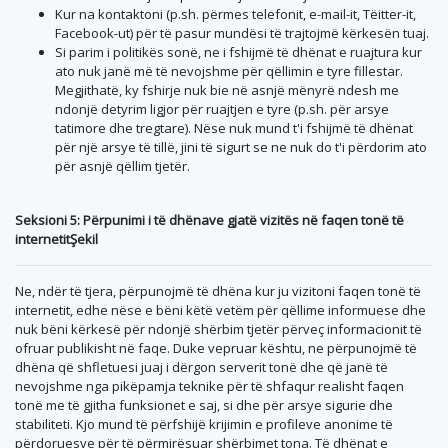
Kur na kontaktoni (p.sh. përmes telefonit, e-mail-it, Tëitter-it,
Facebook-ut) për të pasur mundësi të trajtojmë kërkesën tuaj.
Si parim i politikës sonë, ne i fshijmë të dhënat e ruajtura kur
ato nuk janë më të nevojshme për qëllimin e tyre fillestar.
Megjithatë, ky fshirje nuk bie në asnjë mënyrë ndesh me
ndonjë detyrim ligjor për ruajtjen e tyre (p.sh. për arsye
tatimore dhe tregtare). Nëse nuk mund t'i fshijmë të dhënat
për një arsye të tillë, jini të sigurt se ne nuk do t'i përdorim ato
për asnjë qëllim tjetër.
Seksioni 5: Përpunimi i të dhënave gjatë vizitës në faqen tonë të
internetitŞekil
Ne, ndër të tjera, përpunojmë të dhëna kur ju vizitoni faqen tonë të
internetit, edhe nëse e bëni këtë vetëm për qëllime informuese dhe
nuk bëni kërkesë për ndonjë shërbim tjetër përveç informacionit të
ofruar publikisht në faqe. Duke vepruar kështu, ne përpunojmë të
dhëna që shfletuesi juaj i dërgon serverit tonë dhe që janë të
nevojshme nga pikëpamja teknike për të shfaqur realisht faqen
tonë me të gjitha funksionet e saj, si dhe për arsye sigurie dhe
stabiliteti. Kjo mund të përfshijë krijimin e profileve anonime të
përdoruesve për të përmirësuar shërbimet tona. Të dhënat e