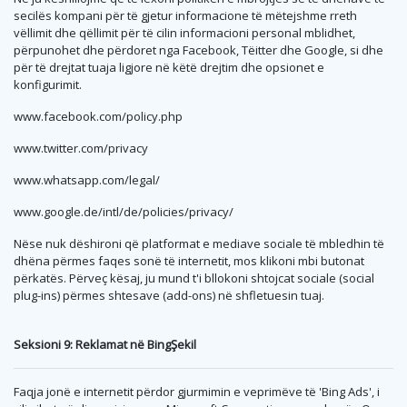
secilës kompani për të gjetur informacione të mëtejshme rreth
vëllimit dhe qëllimit për të cilin informacioni personal mblidhet,
përpunohet dhe përdoret nga Facebook, Tëitter dhe Google, si dhe
për të drejtat tuaja ligjore në këtë drejtim dhe opsionet e
konfigurimit.
www.facebook.com/policy.php
www.twitter.com/privacy
www.whatsapp.com/legal/
www.google.de/intl/de/policies/privacy/
Nëse nuk dëshironi që platformat e mediave sociale të mbledhin të
dhëna përmes faqes sonë të internetit, mos klikoni mbi butonat
përkatës. Përveç kësaj, ju mund t'i bllokoni shtojcat sociale (social
plug-ins) përmes shtesave (add-ons) në shfletuesin tuaj.
Seksioni 9: Reklamat në BingŞekil
Faqja jonë e internetit përdor gjurmimin e veprimëve të 'Bing Ads', i