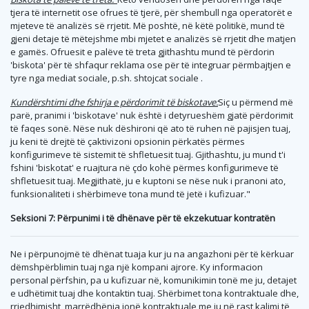
tjera të internetit ose ofrues të tjerë, për shembull nga operatorët e
mjeteve të analizës së rrjetit. Më poshtë, në këtë politikë, mund të
gjeni detaje të mëtejshme mbi mjetet e analizës së rrjetit dhe matjen
e gamës. Ofruesit e palëve të treta gjithashtu mund të përdorin
'biskota' për të shfaqur reklama ose për të integruar përmbajtjen e
tyre nga mediat sociale, p.sh. shtojcat sociale .
Kundërshtimi dhe fshirja e përdorimit të biskotave:
Siç u përmend më
parë, pranimi i 'biskotave' nuk është i detyrueshëm gjatë përdorimit
të faqes sonë. Nëse nuk dëshironi që ato të ruhen në pajisjen tuaj,
ju keni të drejtë të çaktivizoni opsionin përkatës përmes
konfigurimeve të sistemit të shfletuesit tuaj. Gjithashtu, ju mund t'i
fshini 'biskotat' e ruajtura në çdo kohë përmes konfigurimeve të
shfletuesit tuaj. Megjithatë, ju e kuptoni se nëse nuk i pranoni ato,
funksionaliteti i shërbimeve tona mund të jetë i kufizuar."
Seksioni 7: Përpunimi i të dhënave për të ekzekutuar kontratën
Ne i përpunojmë të dhënat tuaja kur ju na angazhoni për të kërkuar
dëmshpërblimin tuaj nga një kompani ajrore. Ky informacion
personal përfshin, pa u kufizuar në, komunikimin tonë me ju, detajet
e udhëtimit tuaj dhe kontaktin tuaj. Shërbimet tona kontraktuale dhe,
rrjedhimisht, marrëdhënia jonë kontraktuale me ju në rast kalimi të