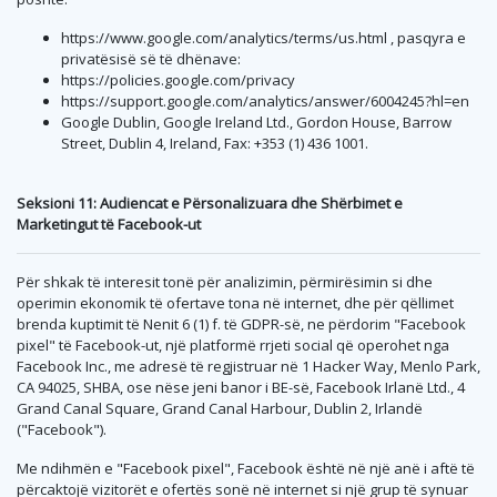
https://www.google.com/analytics/terms/us.html , pasqyra e
privatësisë së të dhënave:
https://policies.google.com/privacy
https://support.google.com/analytics/answer/6004245?hl=en
Google Dublin, Google Ireland Ltd., Gordon House, Barrow
Street, Dublin 4, Ireland, Fax: +353 (1) 436 1001.
Seksioni 11: Audiencat e Përsonalizuara dhe Shërbimet e
Marketingut të Facebook-ut
Për shkak të interesit tonë për analizimin, përmirësimin si dhe
operimin ekonomik të ofertave tona në internet, dhe për qëllimet
brenda kuptimit të Nenit 6 (1) f. të GDPR-së, ne përdorim "Facebook
pixel" të Facebook-ut, një platformë rrjeti social që operohet nga
Facebook Inc., me adresë të regjistruar në 1 Hacker Way, Menlo Park,
CA 94025, SHBA, ose nëse jeni banor i BE-së, Facebook Irlanë Ltd., 4
Grand Canal Square, Grand Canal Harbour, Dublin 2, Irlandë
("Facebook").
Me ndihmën e "Facebook pixel", Facebook është në një anë i aftë të
përcaktojë vizitorët e ofertës sonë në internet si një grup të synuar