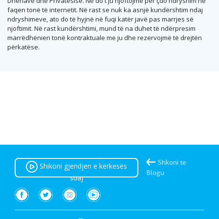
Dhënave dhe Privatësisë. Ne do t'ju njoftojmë për çdo ndryshim në
faqen tonë të internetit. Në rast se nuk ka asnjë kundërshtim ndaj
ndryshimeve, ato do të hyjnë në fuqi katër javë pas marrjes së
njoftimit. Në rast kundërshtimi, mund të na duhet të ndërpresim
marrëdhënien tonë kontraktuale me ju dhe rezervojmë të drejtën
përkatëse.
Shkoni te
Shikoni gjendjen e kërkesës
Blogu
suaj