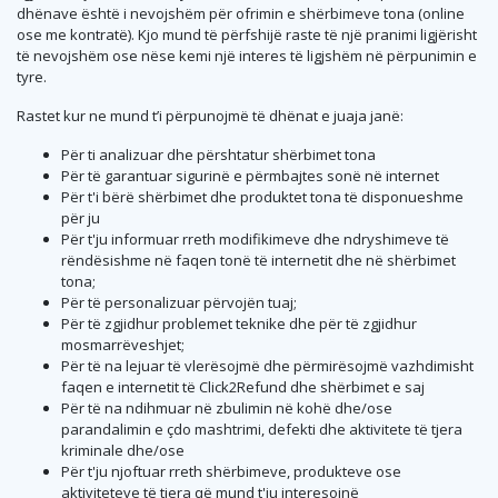
dhënave është i nevojshëm për ofrimin e shërbimeve tona (online
ose me kontratë). Kjo mund të përfshijë raste të një pranimi ligjërisht
të nevojshëm ose nëse kemi një interes të ligjshëm në përpunimin e
tyre.
Rastet kur ne mund t’i përpunojmë të dhënat e juaja janë:
Për ti analizuar dhe përshtatur shërbimet tona
Për të garantuar sigurinë e përmbajtes sonë në internet
Për t'i bërë shërbimet dhe produktet tona të disponueshme
për ju
Për t'ju informuar rreth modifikimeve dhe ndryshimeve të
rëndësishme në faqen tonë të internetit dhe në shërbimet
tona;
Për të personalizuar përvojën tuaj;
Për të zgjidhur problemet teknike dhe për të zgjidhur
mosmarrëveshjet;
Për të na lejuar të vlerësojmë dhe përmirësojmë vazhdimisht
faqen e internetit të Click2Refund dhe shërbimet e saj
Për të na ndihmuar në zbulimin në kohë dhe/ose
parandalimin e çdo mashtrimi, defekti dhe aktivitete të tjera
kriminale dhe/ose
Për t'ju njoftuar rreth shërbimeve, produkteve ose
aktiviteteve të tjera që mund t'ju interesojnë