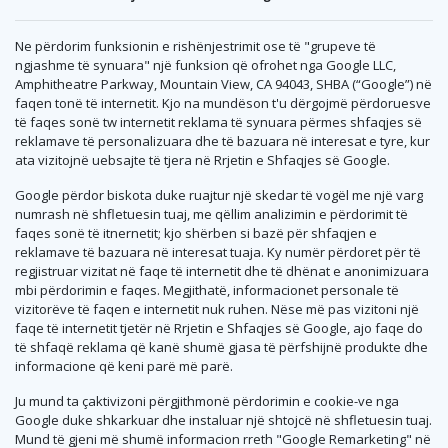
Ne përdorim funksionin e rishënjestrimit ose të "grupeve të
ngjashme të synuara" një funksion që ofrohet nga Google LLC,
Amphitheatre Parkway, Mountain View, CA 94043, SHBA (“Google”) në
faqen tonë të internetit. Kjo na mundëson t'u dërgojmë përdoruesve
të faqes sonë tw internetit reklama të synuara përmes shfaqjes së
reklamave të personalizuara dhe të bazuara në interesat e tyre, kur
ata vizitojnë uebsajte të tjera në Rrjetin e Shfaqjes së Google.
Google përdor biskota duke ruajtur një skedar të vogël me një varg
numrash në shfletuesin tuaj, me qëllim analizimin e përdorimit të
faqes sonë të itnernetit; kjo shërben si bazë për shfaqjen e
reklamave të bazuara në interesat tuaja. Ky numër përdoret për të
regjistruar vizitat në faqe të internetit dhe të dhënat e anonimizuara
mbi përdorimin e faqes. Megjithatë, informacionet personale të
vizitorëve të faqen e internetit nuk ruhen. Nëse më pas vizitoni një
faqe të internetit tjetër në Rrjetin e Shfaqjes së Google, ajo faqe do
të shfaqë reklama që kanë shumë gjasa të përfshijnë produkte dhe
informacione që keni parë më parë.
Ju mund ta çaktivizoni përgjithmonë përdorimin e cookie-ve nga
Google duke shkarkuar dhe instaluar një shtojcë në shfletuesin tuaj.
Mund të gjeni më shumë informacion rreth "Google Remarketing" në