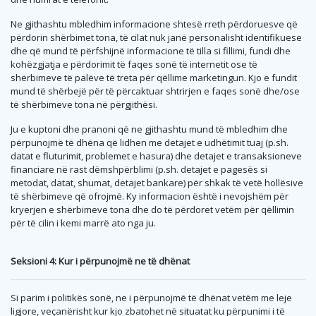
Ne gjithashtu mbledhim informacione shtesë rreth përdoruesve që
përdorin shërbimet tona, të cilat nuk janë personalisht identifikuese
dhe që mund të përfshijnë informacione të tilla si fillimi, fundi dhe
kohëzgjatja e përdorimit të faqes sonë të internetit ose të
shërbimeve të palëve të treta për qëllime marketingun. Kjo e fundit
mund të shërbejë për të përcaktuar shtrirjen e faqes sonë dhe/ose
të shërbimeve tona në përgjithësi.
Ju e kuptoni dhe pranoni që ne gjithashtu mund të mbledhim dhe
përpunojmë të dhëna që lidhen me detajet e udhëtimit tuaj (p.sh.
datat e fluturimit, problemet e hasura) dhe detajet e transaksioneve
financiare në rast dëmshpërblimi (p.sh. detajet e pagesës si
metodat, datat, shumat, detajet bankare) për shkak të vetë hollësive
të shërbimeve që ofrojmë. Ky informacion është i nevojshëm për
kryerjen e shërbimeve tona dhe do të përdoret vetëm për qëllimin
për të cilin i kemi marrë ato nga ju.
Seksioni 4: Kur i përpunojmë ne të dhënat
Si parim i politikës sonë, ne i përpunojmë të dhënat vetëm me leje
ligjore, veçanërisht kur kjo zbatohet në situatat ku përpunimi i të