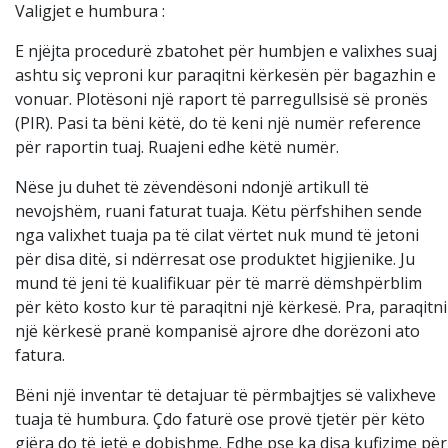
Valigjet e humbura :
E njëjta procedurë zbatohet për humbjen e valixhes suaj
ashtu siç veproni kur paraqitni kërkesën për bagazhin e
vonuar. Plotësoni një raport të parregullsisë së pronës
(PIR). Pasi ta bëni këtë, do të keni një numër reference
për raportin tuaj. Ruajeni edhe këtë numër.
Nëse ju duhet të zëvendësoni ndonjë artikull të
nevojshëm, ruani faturat tuaja. Këtu përfshihen sende
nga valixhet tuaja pa të cilat vërtet nuk mund të jetoni
për disa ditë, si ndërresat ose produktet higjienike. Ju
mund të jeni të kualifikuar për të marrë dëmshpërblim
për këto kosto kur të paraqitni një kërkesë. Pra, paraqitni
një kërkesë pranë kompanisë ajrore dhe dorëzoni ato
fatura.
Bëni një inventar të detajuar të përmbajtjes së valixheve
tuaja të humbura. Çdo faturë ose provë tjetër për këto
gjëra do të jetë e dobishme. Edhe pse ka disa kufizime për