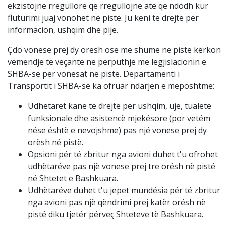
ekzistojnë rregullore që rregullojnë atë që ndodh kur
fluturimi juaj vonohet në pistë. Ju keni të drejtë për
informacion, ushqim dhe pije.
Çdo vonesë prej dy orësh ose më shumë në pistë kërkon
vëmendje të veçantë në përputhje me legjislacionin e
SHBA-së për vonesat në pistë. Departamenti i
Transportit i SHBA-së ka ofruar ndarjen e mëposhtme:
Udhëtarët kanë të drejtë për ushqim, ujë, tualete
funksionale dhe asistencë mjekësore (por vetëm
nëse është e nevojshme) pas një vonese prej dy
orësh në pistë.
Opsioni për të zbritur nga avioni duhet t'u ofrohet
udhëtarëve pas një vonese prej tre orësh në pistë
në Shtetet e Bashkuara.
Udhëtarëve duhet t'u jepet mundësia për të zbritur
nga avioni pas një qëndrimi prej katër orësh në
pistë diku tjetër përveç Shteteve të Bashkuara.