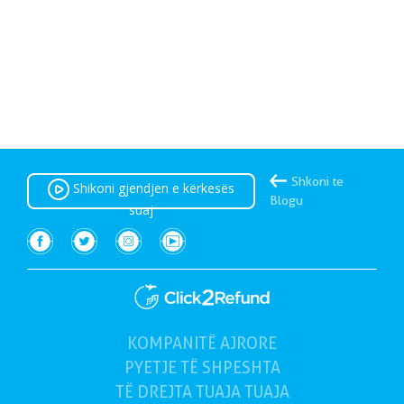
Shkoni te
Shikoni gjendjen e kërkesës
Blogu
suaj
KOMPANITË AJRORE
(e tanishme)
PYETJE TË SHPESHTA
TË DREJTA TUAJA
TUAJA