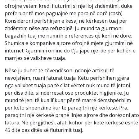
ofrojnë vetëm kredi fluturimi si një lloj zhdëmtimi, duke
preferuar të mos paguajnë me para në dorë (cash).
Konsideroni përfshirjen e kësaj në kërkesën tuaj për
zhdëmtim nëse ata refuzojnë. Ju mund ta gjurmoni
bagazhin tuaj me numrin e referencës që keni në dorë.
Shumica e kompanive ajrore ofrojnë mjete gjurmimi në
internet. Gjurmimi online do t'ju japë një ide për kohën e
marrjes së valixheve tuaja.
Nëse ju duhet të zëvendësoni ndonjë artikull të
nevojshëm, ruani faturat tuaja. Këtu përfshihen gjëra
nga valixhet tuaja pa të cilat vërtet nuk mund të jetoni
për disa ditë, si ndërresat ose produktet higjienike. Ju
mund të jeni të kualifikuar për të marrë dëmshpërblim
për këto shpenzime kur të paraqitni një kërkesë. Pra,
paraqitni një kërkesë pranë linjës ajrore dhe dorëzoni ato
fatura. Në përgjithësi, afati kohor për këtë kërkesë është
45 ditë pas ditës së fluturimit tuaj.