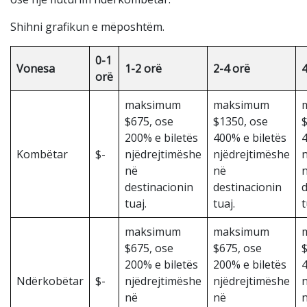
Shihni grafikun e mëposhtëm.
0-1
Vonesa
1-2 orë
2-4 orë
orë
maksimum
maksimum
$675, ose
$1350, ose
$
200% e biletës
400% e biletës
4
Kombëtar
$-
njëdrejtimëshe
njëdrejtimëshe
n
në
në
destinacionin
destinacionin
d
tuaj.
tuaj.
t
maksimum
maksimum
$675, ose
$675, ose
$
200% e biletës
200% e biletës
4
Ndërkobëtar
$-
njëdrejtimëshe
njëdrejtimëshe
n
në
në