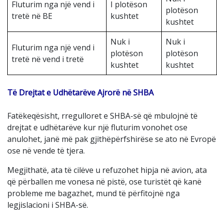
Fluturim nga një vend i
I plotëson
plotëson
tretë në BE
kushtet
kushtet
Nuk i
Nuk i
Fluturim nga një vend i
plotëson
plotëson
tretë në vend i tretë
kushtet
kushtet
Të Drejtat e Udhëtarëve Ajrorë në SHBA
Fatëkeqësisht, rregulloret e SHBA-së që mbulojnë të
drejtat e udhëtarëve kur një fluturim vonohet ose
anulohet, janë më pak gjithëpërfshirëse se ato në Evropë
ose në vende të tjera.
Megjithatë, ata të cilëve u refuzohet hipja në avion, ata
që përballen me vonesa në pistë, ose turistët që kanë
probleme me bagazhet, mund të përfitojnë nga
legjislacioni i SHBA-së.