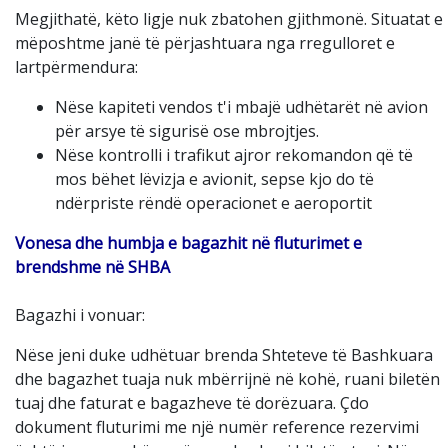
Megjithatë, këto ligje nuk zbatohen gjithmonë. Situatat e
mëposhtme janë të përjashtuara nga rregulloret e
lartpërmendura:
Nëse kapiteti vendos t'i mbajë udhëtarët në avion
për arsye të sigurisë ose mbrojtjes.
Nëse kontrolli i trafikut ajror rekomandon që të
mos bëhet lëvizja e avionit, sepse kjo do të
ndërpriste rëndë operacionet e aeroportit
Vonesa dhe humbja e bagazhit në fluturimet e
brendshme në SHBA
Bagazhi i vonuar:
Nëse jeni duke udhëtuar brenda Shteteve të Bashkuara
dhe bagazhet tuaja nuk mbërrijnë në kohë, ruani biletën
tuaj dhe faturat e bagazheve të dorëzuara. Çdo
dokument fluturimi me një numër reference rezervimi