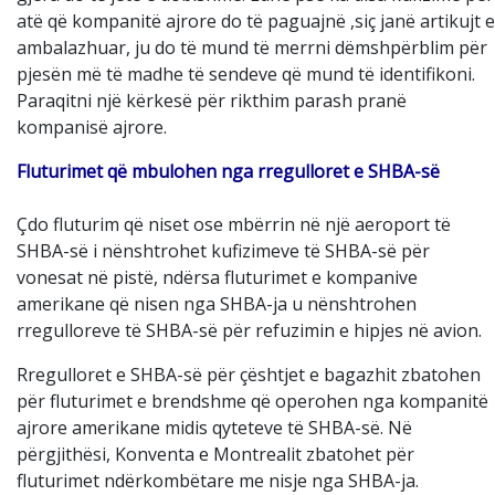
atë që kompanitë ajrore do të paguajnë ,siç janë artikujt e
ambalazhuar, ju do të mund të merrni dëmshpërblim për
pjesën më të madhe të sendeve që mund të identifikoni.
Paraqitni një kërkesë për rikthim parash pranë
kompanisë ajrore.
Fluturimet që mbulohen nga rregulloret e SHBA-së
Çdo fluturim që niset ose mbërrin në një aeroport të
SHBA-së i nënshtrohet kufizimeve të SHBA-së për
vonesat në pistë, ndërsa fluturimet e kompanive
amerikane që nisen nga SHBA-ja u nënshtrohen
rregulloreve të SHBA-së për refuzimin e hipjes në avion.
Rregulloret e SHBA-së për çështjet e bagazhit zbatohen
për fluturimet e brendshme që operohen nga kompanitë
ajrore amerikane midis qyteteve të SHBA-së. Në
përgjithësi, Konventa e Montrealit zbatohet për
fluturimet ndërkombëtare me nisje nga SHBA-ja.