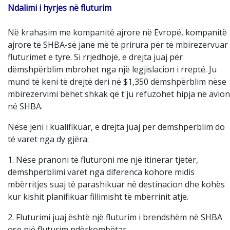
Ndalimi i hyrjes në fluturim
Në krahasim me kompanitë ajrore në Evropë, kompanitë
ajrore të SHBA-së janë më të prirura për të mbirezervuar
fluturimet e tyre. Si rrjedhojë, e drejta juaj për
dëmshpërblim mbrohet nga një legjislacion i rreptë. Ju
mund të keni të drejtë deri në $1,350 dëmshpërblim nëse
mbirezervimi bëhet shkak që t'ju refuzohet hipja në avion
në SHBA.
Nëse jeni i kualifikuar, e drejta juaj për dëmshpërblim do
të varet nga dy gjëra:
1. Nëse pranoni të fluturoni me një itinerar tjetër,
dëmshpërblimi varet nga diferenca kohore midis
mbërritjes suaj të parashikuar në destinacion dhe kohës
kur kishit planifikuar fillimisht të mbërrinit atje.
2. Fluturimi juaj është një fluturim i brendshëm në SHBA
ose një fluturim ndërkombëtar.