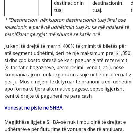
destinacionin
destinacionin
d
tuaj.
tuaj.
t
* "Destinacion" nënkupton destinacionin tuaj final ose
lokacionin e parë në udhëtimin tuaj ku ka një ndalesë të
planifikuar që zgjat më shumë se katër orë
Ju keni të drejtë të merrni 400% të çmimit të biletës për
atë segment udhëtimi, deri në një maksimum prej $1,350,
si dhe çdo kosto shtesë që keni paguar gjatë rezervimit
(si tarifat e bagazheve, përmirësimi i vendit, etj.), nëse
kompania ajrore nuk organizon asnjë udhëtim alternativ
për ju. Mos u ndjeni të detyruar të pranoni kredi udhëtimi
apo forma të tjera alternative pagese, sepse ligjërisht
keni të drejtë të paguheni në para cash.
Vonesat në pistë në SHBA
Megjithëse ligjet e SHBA-së nuk i mbulojnë të drejtat e
udhëtarëve për fluturime të vonuara dhe të anuluara,