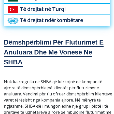
Të drejtat në Turqi
Të drejtat ndërkombëtare
Dëmshpërblimi Për Fluturimet E
Anuluara Dhe Me Vonesë Në
SHBA
Nuk ka rregulla në SHBA që kërkojnë që kompanitë
ajrore të dëmshpërblejnë klientët për fluturimet e
anuluara. Vendimi për t'u ofruar dëmshpërblim klientëve
varet tërësisht nga kompania ajrore. Në mënyrë të
ngjashme, SHBA-së i mungon edhe një grup i plotë i të
drejtave të udhëtarëve ajrorë që mbulojnë fluturimet me