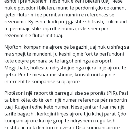
është i pranueshëm, nëse nuk e keni biletën tuaj. Nëse
nuk e posedoni biletën, mund të përdorni çdo dokument
tjetër fluturimi që përmban numrin e referencës së
rezervimit. Ky është kodi prej gjashtë shifrash, i cili mund
të përmbajë shkronja dhe numra, i vlefshëm për
rezervimin e fluturimit tuaj.
Njoftoni kompaninë ajrore që bagazhi juaj nuk u shfaq sa
më shpejt të mundeni. Ju këshillojmë fort ta përfundoni
këtë detyrë përpara se të largoheni nga aeroporti.
Megjithatë, hollësitë ndryshojnë nga njëra linjë ajrore te
tjetra. Për të mësuar më shumë, konsultoni faqen e
internetit të kompanisë suaj ajrore.
Plotësoni një raport të parregullsisë së pronës (PIR). Pasi
ta bëni këtë, do të keni një numër reference për raportin
tuaj. Ruajeni edhe këtë numër. Nëse jeni tarifuar me një
tarifë bagazhi, kërkojini linjës ajrore t'ju kthej parat. Çdo
kompani ajrore ka një grup të ndryshëm rregullash,
kështu që nuk dëmton të pyesni. Disa kompani ajrore