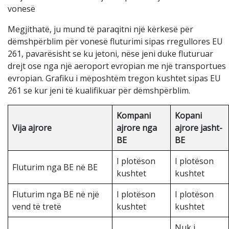
vonesë
Megjithatë, ju mund të paraqitni një kërkesë për
dëmshpërblim për vonesë fluturimi sipas rregullores EU
261, pavarësisht se ku jetoni, nëse jeni duke fluturuar
drejt ose nga një aeroport evropian me një transportues
evropian. Grafiku i mëposhtëm tregon kushtet sipas EU
261 se kur jeni të kualifikuar për dëmshpërblim.
Kompani
Kopani
Vija ajrore
ajrore nga
ajrore jasht-
BE
BE
I plotëson
I plotëson
Fluturim nga BE në BE
kushtet
kushtet
Fluturim nga BE në një
I plotëson
I plotëson
vend të tretë
kushtet
kushtet
Nuk i