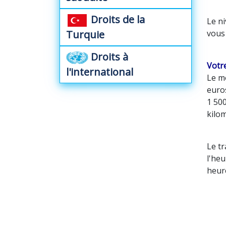
Droits de la
Le ni
Turquie
vous
Droits à
Votre
l'international
Le mo
euros
1 500
kilom
Le tr
l'heu
heure