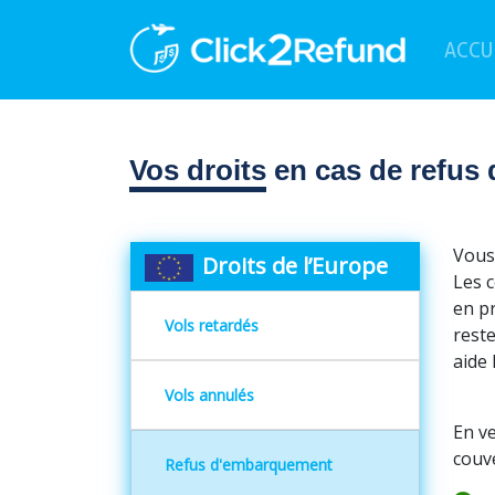
ACCU
Vos droits
en cas de refus
Vous 
Droits de l’Europe
Les 
en p
Vols retardés
reste
aide 
Vols annulés
En ve
couve
Refus d'embarquement