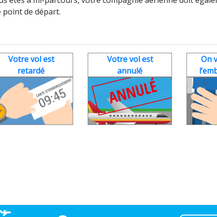
 point de départ.
Votre vol est
Votre vol est
On v
retardé
annulé
l’em