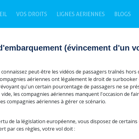
(current)
EIL
VOS DROITS
LIGNES AERIENNES
BLOGS
 d'embarquement (évincement d'un vo
connaissez peut-être les vidéos de passagers traînés hors d’
compagnies aériennes ont légalement le droit de surbooker 
révoyant qu'un certain pourcentage de passagers ne se prése
 vide, les compagnies aériennes manquent l'occasion de faire 
les compagnies aériennes à gérer ce scénario.
rtu de la législation européenne, vous disposez de certains d
rt par ces règles, votre vol doit :