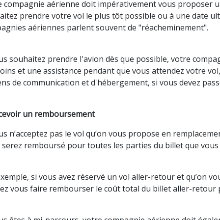
e compagnie aérienne doit impérativement vous proposer un a
itez prendre votre vol le plus tôt possible ou à une date ul
agnies aériennes parlent souvent de "réacheminement".
ous souhaitez prendre l'avion dès que possible, votre compa
oins et une assistance pendant que vous attendez votre vol, 
ns de communication et d'hébergement, si vous devez passer
ecevoir un remboursement
ous n’acceptez pas le vol qu’on vous propose en remplaceme
serez remboursé pour toutes les parties du billet que vous n
xemple, si vous avez réservé un vol aller-retour et qu’on vo
z vous faire rembourser le coût total du billet aller-retou
ous êtes à mi-parcours, votre compagnie aérienne doit égal