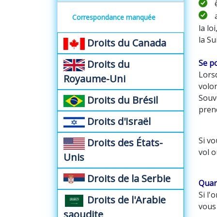
Correspondance manquée
la lo
la Su
Droits du Canada
Droits du
Se po
Lors
Royaume-Uni
volo
Souv
Droits du Brésil
pren
Droits d'Israël
Si vo
Droits des États-
vol 
Unis
Droits de la Serbie
Quand
Si l'
Droits de l'Arabie
vous
saoudite