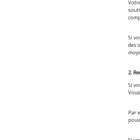
Votr
souha
comp
Si v
des s
moye
2. R
Si v
Vous 
Par e
pouve
Si v