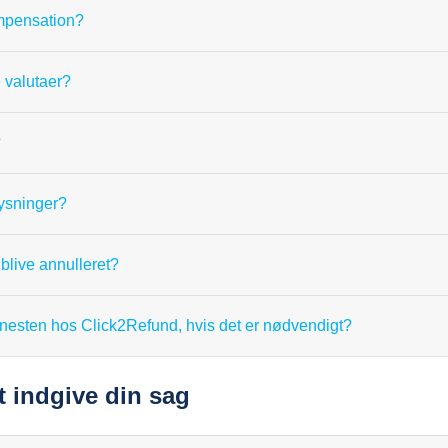
ompensation?
 valutaer?
?
ysninger?
blive annulleret?
tjenesten hos Click2Refund, hvis det er nødvendigt?
t indgive din sag