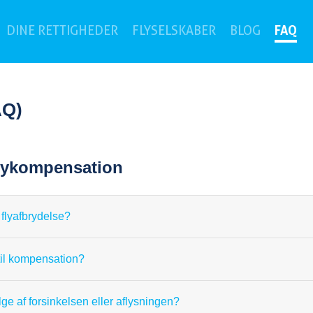
(c
FAQ
DINE RETTIGHEDER
FLYSELSKABER
BLOG
AQ)
flykompensation
 flyafbrydelse?
r til kompensation?
lge af forsinkelsen eller aflysningen?