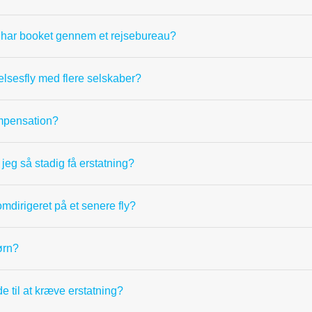
eg har booket gennem et rejsebureau?
delsesfly med flere selskaber?
ompensation?
 jeg så stadig få erstatning?
omdirigeret på et senere fly?
ørn?
e til at kræve erstatning?