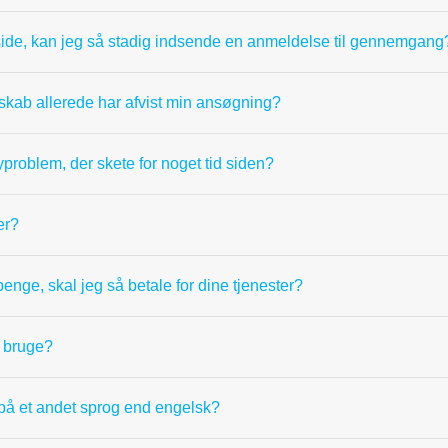
side, kan jeg så stadig indsende en anmeldelse til gennemgang
lskab allerede har afvist min ansøgning?
problem, der skete for noget tid siden?
er?
nge, skal jeg så betale for dine tjenester?
u bruge?
å et andet sprog end engelsk?