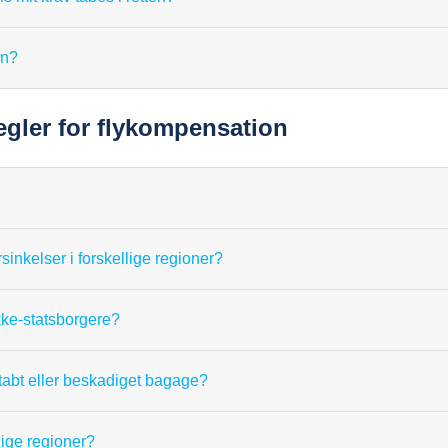
on?
egler for flykompensation
sinkelser i forskellige regioner?
kke-statsborgere?
abt eller beskadiget bagage?
lige regioner?