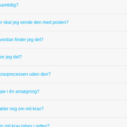
samtidig?
er skal jeg sende den med posten?
ordan finder jeg det?
er jeg det?
te kravprocessen uden den?
uppe i én ansøgning?
akter mig om mit krav?
s mit krav tabes i retten?