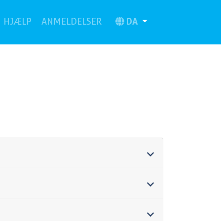
urrent)
DA
HJÆLP
ANMELDELSER