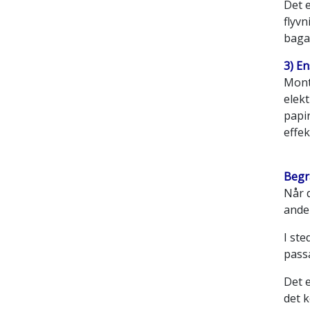
Det 
flyv
baga
3) E
Mont
elekt
papi
effek
Begr
Når 
ande
I ste
passa
Det 
det 