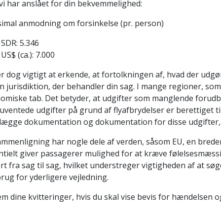
vi har anslået for din bekvemmelighed:
imal anmodning om forsinkelse (pr. person)
SDR: 5.346
US$ (ca.): 7.000
r dog vigtigt at erkende, at fortolkningen af, hvad der udgø
n jurisdiktion, der behandler din sag. I mange regioner, som 
omiske tab. Det betyder, at udgifter som manglende forudbe
 uventede udgifter på grund af flyafbrydelser er berettiget til 
lægge dokumentation og dokumentation for disse udgifter, så
sammenligning har nogle dele af verden, såsom EU, en breder
tielt giver passagerer mulighed for at kræve følelsesmæssig
rt fra sag til sag, hvilket understreger vigtigheden af at søg
rug for yderligere vejledning.
m dine kvitteringer, hvis du skal vise bevis for hændelsen og