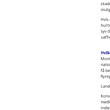
skade
muli
Hvis 
hurti
syv 
uafhe
Hvil
Mont
nati
få b
flyr
Lande
Konv
medle
Indie