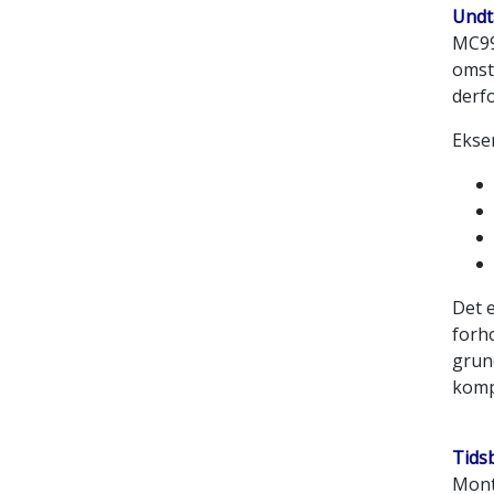
Undt
MC99
omstæ
derfo
Ekse
Det 
forho
grund
komp
Tids
Mont