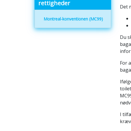
rettigheder
Det 
Montreal-konventionen (MC99)
Du sk
baga
infor
For a
baga
Iføl
toile
MC99 
nødve
I til
kræv