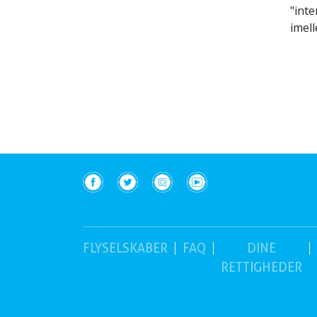
"inte
imel
(nuværende)
FLYSELSKABER
FAQ
DINE
RETTIGHEDER