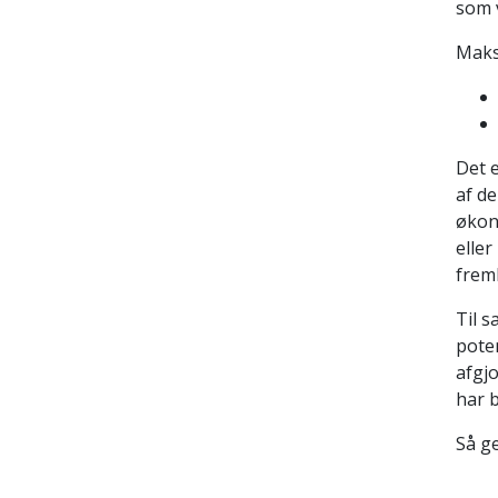
som 
Maks
Det e
af de
økon
eller
frem
Til 
poten
afgjo
har b
Så ge