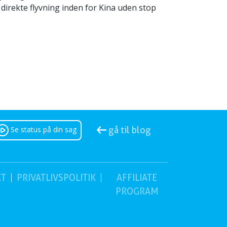
n direkte flyvning inden for Kina uden stop
Se status på din sag
gå til blog
KT
PRIVATLIVSPOLITIK
AFFILIATE
PROGRAM