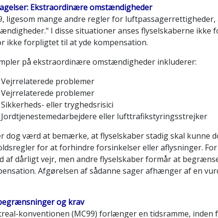
agelser: Ekstraordinære omstændigheder
, ligesom mange andre regler for luftpassagerrettigheder
ndigheder." I disse situationer anses flyselskaberne ikke fo
r ikke forpligtet til at yde kompensation.
mpler på ekstraordinære omstændigheder inkluderer:
Vejrrelaterede problemer
Vejrrelaterede problemer
Sikkerheds- eller tryghedsrisici
Jordtjenestemedarbejdere eller lufttrafikstyringsstrejker
er dog værd at bemærke, at flyselskaber stadig skal kunne d
ldsregler for at forhindre forsinkelser eller aflysninger. Fo
 af dårligt vejr, men andre flyselskaber formår at begrænse 
ensation. Afgørelsen af sådanne sager afhænger af en vurde
begrænsninger og krav
real-konventionen (MC99) forlænger en tidsramme, inden fo