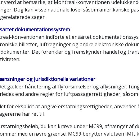
er værd at bemærke, at Montreal-konventionen udelukkende
ninger. Dog kan visse nationale love, såsom amerikanske pas
gerelaterede sager.
nsartet dokumentationssystem
real-konventionen indførte et ensartet dokumentationssyste
roniske billetter, luftregninger og andre elektroniske dokum
rdokumenter. Det forenkler og fremskynder handel og transpo
tiviteten.
ænsninger og jurisdiktionelle variationer
det gælder håndtering af flyforsinkelser og aflysninger, f
rledes end andre regler for luftpassagerrettigheder, såsom 
det for eksplicit at angive erstatningsrettigheder, anvende
gererne har ret til.
erstatningsbeløb, du kan kræve under MC99, afhænger af de
kommer med en øvre grænse. MC99 benytter valutaen IMF, k