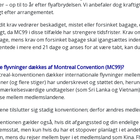
r – op til to år efter flyafbrydelsen. Vi anbefaler dog krafti
gt efter arrangementet.
dit krav vedrører beskadiget, mistet eller forsinket bagage
gt, da MC99 i disse tilfælde har strengere tidsfrister. Krav
dage, mens krav om forsinket bagage skal igangsættes inden 
ntede i mere end 21 dage og anses for at være tabt, kan du 
ke flyvninger dækkes af Montreal Convention (MC99)?
real-konventionen dækker internationale flyvninger mellem l
oner (og flere stiger) har underskrevet og støttet den, he
emærkelsesværdige undtagelser (som Sri Lanka og Vietnam) 
ejse mellem medlemslandene.
ne tilslutter sig stadig konventionen; derfor ændres medlem
entionen gælder også, hvis dit afgangssted og din endelige
msstat, men kun hvis du har et stopover planlagt i et andet 
n, mens du rejser mellem byer i et medlemsland som Kina. Fly