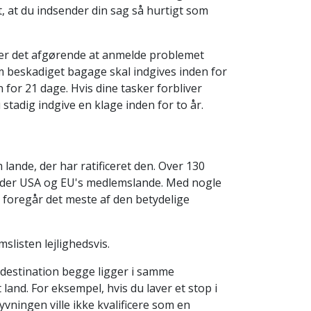
gt, at du indsender din sag så hurtigt som
, er det afgørende at anmelde problemet
 om beskadiget bagage skal indgives inden for
for 21 dage. Hvis dine tasker forbliver
stadig indgive en klage inden for to år.
ande, der har ratificeret den. Over 130
runder USA og EU's medlemslande. Med nogle
foregår det meste af den betydelige
slisten lejlighedsvis.
 destination begge ligger i samme
land. For eksempel, hvis du laver et stop i
vningen ville ikke kvalificere som en