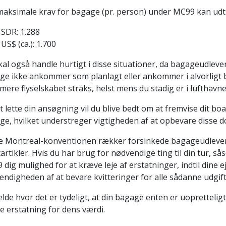
maksimale krav for bagage (pr. person) under MC99 kan udt
SDR: 1.288
US$ (ca.): 1.700
al også handle hurtigt i disse situationer, da bagageudlever
ge ikke ankommer som planlagt eller ankommer i alvorligt b
mere flyselskabet straks, helst mens du stadig er i lufthavne
t lette din ansøgning vil du blive bedt om at fremvise dit bo
ge, hvilket understreger vigtigheden af at opbevare disse 
ge Montreal-konventionen rækker forsinkede bagageudleverin
tartikler. Hvis du har brug for nødvendige ting til din tur, sås
dig mulighed for at kræve leje af erstatninger, indtil dine 
ndigheden af at bevare kvitteringer for alle sådanne udgift
fælde hvor det er tydeligt, at din bagage enten er uoprettelig
e erstatning for dens værdi.