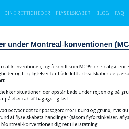
(c
DINE RETTIGHEDER
FLYSELSKABER
BLOG
FAQ
der under Montreal-konventionen (MC
real-konventionen, også kendt som MC99, er en afgørende i
gheder og forpligtelser for både luftfartsselskaber og pass
rt.
dækker situationer, der opstår både under rejsen og på grun
r på eller tab af bagage og last.
vad betyder det for passagererne? I bund og grund, hvis du 
und af flyselskabets handlinger (såsom flyforsinkelser, afly
 Montreal-konventionen dig ret til erstatning.