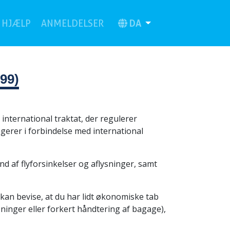
urrent)
DA
HJÆLP
ANMELDELSER
99)
nternational traktat, der regulerer
agerer i forbindelse med international
d af flyforsinkelser og aflysninger, samt
kan bevise, at du har lidt økonomiske tab
sninger eller forkert håndtering af bagage),