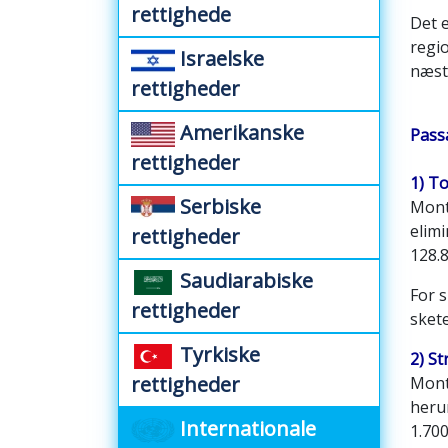
rettighede
Det 
regio
Israelske
næste
rettigheder
Amerikanske
Pass
rettigheder
1) T
Serbiske
Mont
elimi
rettigheder
128.8
Saudiarabiske
For 
rettigheder
sket
Tyrkiske
2) S
rettigheder
Mont
heru
Internationale
1.700