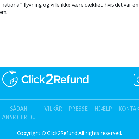
rnational" flyvning og ville ikke være dækket, hvis det var e
lem.
SÅDAN
VILKÅR
PRESSE
HJÆLP
KONTA
ANSØGER DU
Copyright © Click2Refund All rights reserved.