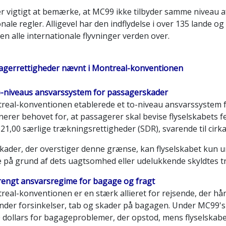
er vigtigt at bemærke, at MC99 ikke tilbyder samme niveau a
nale regler. Alligevel har den indflydelse i over 135 lande o
n alle internationale flyvninger verden over.
agerrettigheder nævnt i Montreal-konventionen
o-niveaus ansvarssystem for passagerskader
real-konventionen etablerede et to-niveau ansvarssystem f
nerer behovet for, at passagerer skal bevise flyselskabets fe
21,00 særlige trækningsrettigheder (SDR), svarende til cirk
skader, der overstiger denne grænse, kan flyselskabet kun u
e på grund af dets uagtsomhed eller udelukkende skyldtes 
trengt ansvarsregime for bagage og fragt
real-konventionen er en stærk allieret for rejsende, der h
nder forsinkelser, tab og skader på bagagen. Under MC99's
 dollars for bagageproblemer, der opstod, mens flyselskabet 