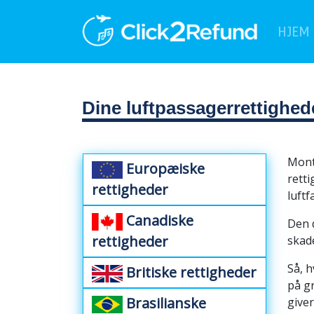
HJEM
Dine luftpassagerrettighe
Mont
Europæiske
retti
rettigheder
luftfa
Canadiske
Den 
rettigheder
skade
Så, h
Britiske rettigheder
på gr
Brasilianske
giver