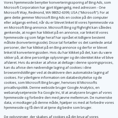
Vores hjemmeside benytter konverteringssporing af Bing Ads, som
Microsoft Corporation har gjort tilgængelig, med adressen - One
Microsoft Way, Redmond, WA 98052-6399, USA ("Microsoft"). For at
gøre dette gemmer Microsoft Bing Ads en cookie på din computer
eller adgangs-enhed, når du er blevet linket til vores hjemmeside via
en Microsoft Bing-annonce. Microsoft Bing og Flighright kan således
genkende, at nogen har klikket på en annonce, var linket til vores
hjemmeside og som følge heraf har opnået et tidligere bestemt
målsite (konverteringsside). Disse tal fortæller os det samlede antal
personer, der har klikket på en Bing-annonce og derfor er blevet
linket til konverteringssiden. Hvis du har klikket på det, kan du være
sikker på, at dine personlige oplysninger og din identitet ikke vil blive
afsløret. Hvis du ønsker at afvise at deltage i denne sporingsproces,
kan du afvise den nødvendige lagring af cookies i dine
browserindstillinger ved at deaktivere den automatiske lagring af
cookies. For yderligere information om databeskyttelse og de
cookies, som Microsoft Bing bruger, henvises til Microsofts
privatlivspolitik. Denne webside bruger Google Analytics, en
webanalysetjeneste fra Google Inc, til at analysere brugen af vores
hjemmeside og forbedre den med jævne mellemrum. De numeriske
data, vi modtager på denne måde, hjælper os med at forbedre vores
hjemmeside og få den til at tjene dig bedre som bruger.
De oplysninger, der skabes af cookies på din brug af vores