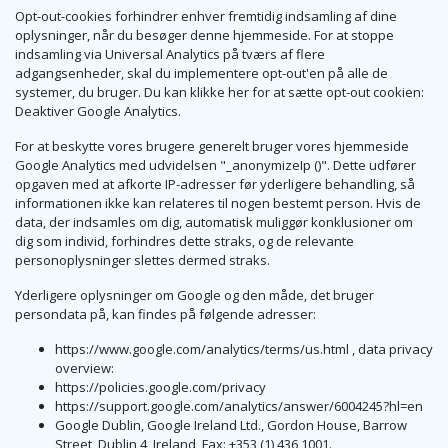
Opt-out-cookies forhindrer enhver fremtidig indsamling af dine
oplysninger, når du besøger denne hjemmeside. For at stoppe
indsamling via Universal Analytics på tværs af flere
adgangsenheder, skal du implementere opt-out'en på alle de
systemer, du bruger. Du kan klikke her for at sætte opt-out cookien:
Deaktiver Google Analytics.
For at beskytte vores brugere generelt bruger vores hjemmeside
Google Analytics med udvidelsen "_anonymizeIp ()". Dette udfører
opgaven med at afkorte IP-adresser før yderligere behandling, så
informationen ikke kan relateres til nogen bestemt person. Hvis de
data, der indsamles om dig, automatisk muliggør konklusioner om
dig som individ, forhindres dette straks, og de relevante
personoplysninger slettes dermed straks.
Yderligere oplysninger om Google og den måde, det bruger
persondata på, kan findes på følgende adresser:
https://www.google.com/analytics/terms/us.html , data privacy
overview:
https://policies.google.com/privacy
https://support.google.com/analytics/answer/6004245?hl=en
Google Dublin, Google Ireland Ltd., Gordon House, Barrow
Street, Dublin 4, Ireland, Fax: +353 (1) 436 1001.