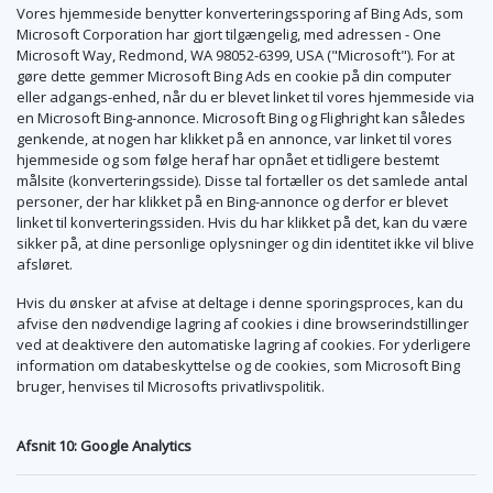
Vores hjemmeside benytter konverteringssporing af Bing Ads, som
Microsoft Corporation har gjort tilgængelig, med adressen - One
Microsoft Way, Redmond, WA 98052-6399, USA ("Microsoft"). For at
gøre dette gemmer Microsoft Bing Ads en cookie på din computer
eller adgangs-enhed, når du er blevet linket til vores hjemmeside via
en Microsoft Bing-annonce. Microsoft Bing og Flighright kan således
genkende, at nogen har klikket på en annonce, var linket til vores
hjemmeside og som følge heraf har opnået et tidligere bestemt
målsite (konverteringsside). Disse tal fortæller os det samlede antal
personer, der har klikket på en Bing-annonce og derfor er blevet
linket til konverteringssiden. Hvis du har klikket på det, kan du være
sikker på, at dine personlige oplysninger og din identitet ikke vil blive
afsløret.
Hvis du ønsker at afvise at deltage i denne sporingsproces, kan du
afvise den nødvendige lagring af cookies i dine browserindstillinger
ved at deaktivere den automatiske lagring af cookies. For yderligere
information om databeskyttelse og de cookies, som Microsoft Bing
bruger, henvises til Microsofts privatlivspolitik.
Afsnit 10: Google Analytics