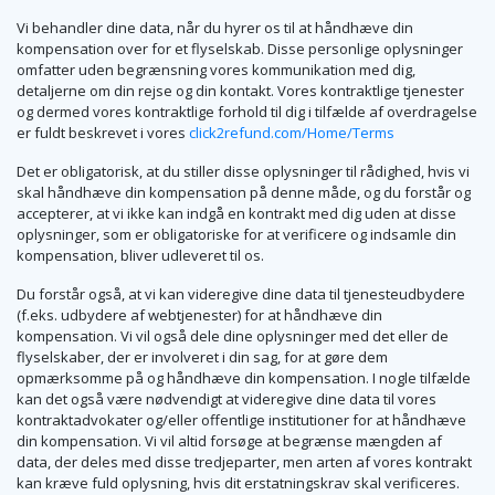
Vi behandler dine data, når du hyrer os til at håndhæve din
kompensation over for et flyselskab. Disse personlige oplysninger
omfatter uden begrænsning vores kommunikation med dig,
detaljerne om din rejse og din kontakt. Vores kontraktlige tjenester
og dermed vores kontraktlige forhold til dig i tilfælde af overdragelse
er fuldt beskrevet i vores
click2refund.com/Home/Terms
Det er obligatorisk, at du stiller disse oplysninger til rådighed, hvis vi
skal håndhæve din kompensation på denne måde, og du forstår og
accepterer, at vi ikke kan indgå en kontrakt med dig uden at disse
oplysninger, som er obligatoriske for at verificere og indsamle din
kompensation, bliver udleveret til os.
Du forstår også, at vi kan videregive dine data til tjenesteudbydere
(f.eks. udbydere af webtjenester) for at håndhæve din
kompensation. Vi vil også dele dine oplysninger med det eller de
flyselskaber, der er involveret i din sag, for at gøre dem
opmærksomme på og håndhæve din kompensation. I nogle tilfælde
kan det også være nødvendigt at videregive dine data til vores
kontraktadvokater og/eller offentlige institutioner for at håndhæve
din kompensation. Vi vil altid forsøge at begrænse mængden af
data, der deles med disse tredjeparter, men arten af vores kontrakt
kan kræve fuld oplysning, hvis dit erstatningskrav skal verificeres.