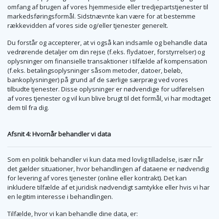
omfang af brugen af vores hjemmeside eller tredjepartstjenester til
markedsføringsformål. Sidstnævnte kan være for at bestemme
rækkevidden af vores side og/eller tjenester generelt.
Du forstår og accepterer, at vi også kan indsamle og behandle data
vedrørende detaljer om din rejse (f.eks. flydatoer, forstyrrelser) og
oplysninger om finansielle transaktioner i tilfælde af kompensation
(f.eks. betalingsoplysninger såsom metoder, datoer, beløb,
bankoplysninger) på grund af de særlige særpræg ved vores
tilbudte tjenester. Disse oplysninger er nødvendige for udførelsen
af vores tjenester og vil kun blive brugt til det formål, vi har modtaget
dem til fra dig.
Afsnit 4: Hvornår behandler vi data
Som en politik behandler vi kun data med lovlig tilladelse, især når
det gælder situationer, hvor behandlingen af dataene er nødvendig
for levering af vores tjenester (online eller kontrakt). Det kan
inkludere tilfælde af et juridisk nødvendigt samtykke eller hvis vi har
en legitim interesse i behandlingen.
Tilfælde, hvor vi kan behandle dine data, er: