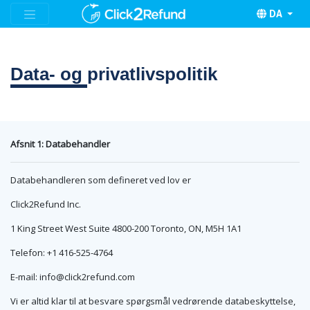
DA
Data- og
privatlivspolitik
Afsnit 1: Databehandler
Databehandleren som defineret ved lov er
Click2Refund Inc.
1 King Street West Suite 4800-200 Toronto, ON, M5H 1A1
Telefon: +1 416-525-4764
E-mail:
info@click2refund.com
Vi er altid klar til at besvare spørgsmål vedrørende databeskyttelse,