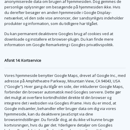
anonymiserede data om brugen af hjemmesiden. Dog gemmes de
personlige oplysninger om besøgende på hjemmesiden ikke. Hvis
du derefter besøger en anden hjemmeside i Google Display-
netværket, vil den side vise annoncer, der sandsynligvis indeholder
produkter og information, som du tidligere har tilgået.
Du kan permanent deaktivere Googles brug af cookies ved at
downloade og installere et browser-plugin. Du kan finde mere
information om Google Remarketing i Googles privatlivspolitik.
Afsnit 14: Kortservice
Vores hjemmeside benytter Google Maps, drevet af Google Inc., med
adresse på Amphitheatre Parkway, Mountain View, CA 94043, USA
("Google"). Hver gang du tilgår en side, der inkluderer Google Maps,
forbinder din browser automatisk med Googles servere. Dette gør
det muligt at overføre kortindholdet direkte til din browser og
integrere det i websiden via Googles iFrame. Hvis du er imod, at
Google indsamler, behandler eller bruger data om dig via vores
hjemmeside, kan du deaktivere JavaScript via dine
browserindstillinger. Du forstår dog, at du ikke vil kunne bruge
kortvisningen, hvis du gør det. Yderligere detaljer om Googles