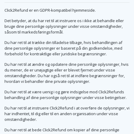
Click2Refund er en GDPR-kompatibel hjemmeside.
Det betyder, at du har ret til at instruere os i ikke at behandle eller
bruge dine personlige oplysninger under visse omstændigheder,
såsom til markedsføringsformål.
Du har ret til at trække din tilladelse tilbage, hvis behandlingen af
dine personlige oplysninger er baseret på din godkendelse, med
forbehold for kontraktlige eller juridiske begrænsninger.
Du har ret til at ændre og opdatere dine personlige oplysninger, hvis
du mener, de er unøjagtige eller er blevet fjernet under visse
omstændigheder. Du har også ret til at indføre begrænsninger for,
hvordan vi behandler dine private oplysninger.
Du har ret til at være uenig i og gøre indsigelse mod Click2Refunds
behandling af dine personlige oplysninger under visse betingelser.
Du har ret til at instruere Click2Refund i at overføre de oplysninger, vi
har indhentet, til dig eller til en anden organisation under visse
omstændigheder.
Du har ret til at bede Click2Refund om kopier af dine personlige