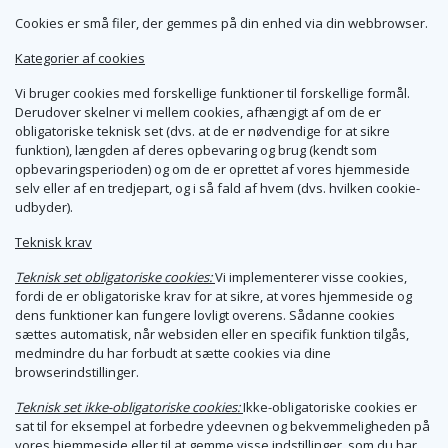
Cookies er små filer, der gemmes på din enhed via din webbrowser.
Kategorier af cookies
Vi bruger cookies med forskellige funktioner til forskellige formål.
Derudover skelner vi mellem cookies, afhængigt af om de er
obligatoriske teknisk set (dvs. at de er nødvendige for at sikre
funktion), længden af deres opbevaring og brug (kendt som
opbevaringsperioden) og om de er oprettet af vores hjemmeside
selv eller af en tredjepart, og i så fald af hvem (dvs. hvilken cookie-
udbyder).
Teknisk krav
Teknisk set obligatoriske cookies:
Vi implementerer visse cookies,
fordi de er obligatoriske krav for at sikre, at vores hjemmeside og
dens funktioner kan fungere lovligt overens. Sådanne cookies
sættes automatisk, når websiden eller en specifik funktion tilgås,
medmindre du har forbudt at sætte cookies via dine
browserindstillinger.
Teknisk set ikke-obligatoriske cookies:
Ikke-obligatoriske cookies er
sat til for eksempel at forbedre ydeevnen og bekvemmeligheden på
vores hjemmeside eller til at gemme visse indstillinger, som du har