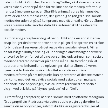
dele indhold på Google+, Facebook og Twitter, så du kan anbefale
vores side til venner på dine foretrukne sociale medieplatforme. Vi
har også implementeret en Shariff-løsning på vores hjemmeside.
Dette er en social media-knap, der giver dig adgang til disse sociale
mediesider uden at gå på kompromis med dit privatliv. Når du åbner
vores hjemmeside, sendes data ikke automatisk til de relevante
sociale medier.
Du forstår og accepterer dog, at når du klikker på en social media-
knap, bruger din browser dette sociale plugin til at oprette en direkte
forbindelse til serveren på det respektive sociale netværk. Vi har
absolut ingen indflydelse og vil under ingen omstændigheder være
ansvarlige for omfanget af dine personlige oplysninger, som sociale
medieoperatører indsamler på denne måde. Du forstår også, at
operatørerne behandler de oplysninger, du har åbnet på vores
hjemmeside. Hvis du også er tilsluttet en af disse sociale
medieplatforme på det tidspunkt, kan operatøren af det site matche
din konto med det respektive sociale mediesite og kan muligvis
behandle dine oplysninger, hvis du interagerer med det sociale
plugin ved at klikke på "Synes godt om" eller "Del".
Du forstår og accepterer, at disse sociale medieplatforme stadig kan
få adgang til din IP-adresse via dette sociale plugin og derefter kan
gemme disse oplysninger, selvom du ikke er registreret bruger af