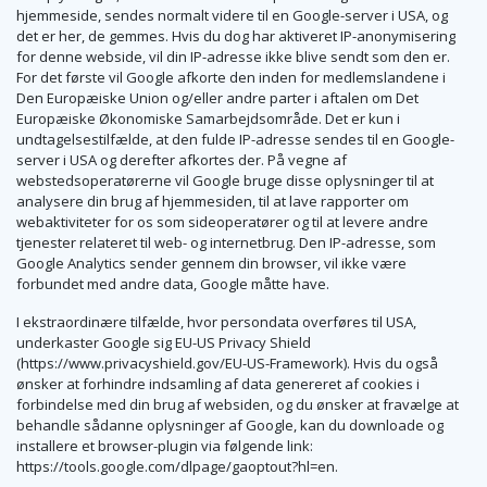
hjemmeside, sendes normalt videre til en Google-server i USA, og
det er her, de gemmes. Hvis du dog har aktiveret IP-anonymisering
for denne webside, vil din IP-adresse ikke blive sendt som den er.
For det første vil Google afkorte den inden for medlemslandene i
Den Europæiske Union og/eller andre parter i aftalen om Det
Europæiske Økonomiske Samarbejdsområde. Det er kun i
undtagelsestilfælde, at den fulde IP-adresse sendes til en Google-
server i USA og derefter afkortes der. På vegne af
webstedsoperatørerne vil Google bruge disse oplysninger til at
analysere din brug af hjemmesiden, til at lave rapporter om
webaktiviteter for os som sideoperatører og til at levere andre
tjenester relateret til web- og internetbrug. Den IP-adresse, som
Google Analytics sender gennem din browser, vil ikke være
forbundet med andre data, Google måtte have.
I ekstraordinære tilfælde, hvor persondata overføres til USA,
underkaster Google sig EU-US Privacy Shield
(https://www.privacyshield.gov/EU-US-Framework). Hvis du også
ønsker at forhindre indsamling af data genereret af cookies i
forbindelse med din brug af websiden, og du ønsker at fravælge at
behandle sådanne oplysninger af Google, kan du downloade og
installere et browser-plugin via følgende link:
https://tools.google.com/dlpage/gaoptout?hl=en.