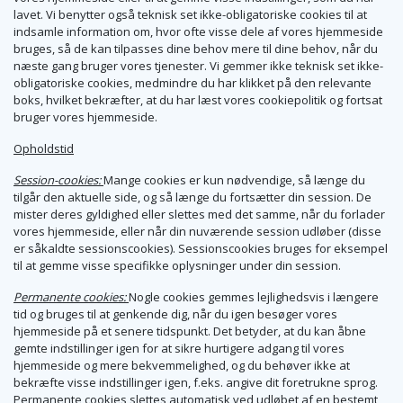
lavet. Vi benytter også teknisk set ikke-obligatoriske cookies til at
indsamle information om, hvor ofte visse dele af vores hjemmeside
bruges, så de kan tilpasses dine behov mere til dine behov, når du
næste gang bruger vores tjenester. Vi gemmer ikke teknisk set ikke-
obligatoriske cookies, medmindre du har klikket på den relevante
boks, hvilket bekræfter, at du har læst vores cookiepolitik og fortsat
bruger vores hjemmeside.
Opholdstid
Session-cookies:
Mange cookies er kun nødvendige, så længe du
tilgår den aktuelle side, og så længe du fortsætter din session. De
mister deres gyldighed eller slettes med det samme, når du forlader
vores hjemmeside, eller når din nuværende session udløber (disse
er såkaldte sessionscookies). Sessionscookies bruges for eksempel
til at gemme visse specifikke oplysninger under din session.
Permanente cookies:
Nogle cookies gemmes lejlighedsvis i længere
tid og bruges til at genkende dig, når du igen besøger vores
hjemmeside på et senere tidspunkt. Det betyder, at du kan åbne
gemte indstillinger igen for at sikre hurtigere adgang til vores
hjemmeside og mere bekvemmelighed, og du behøver ikke at
bekræfte visse indstillinger igen, f.eks. angive dit foretrukne sprog.
Permanente cookies slettes automatisk ved udløbet af en bestemt