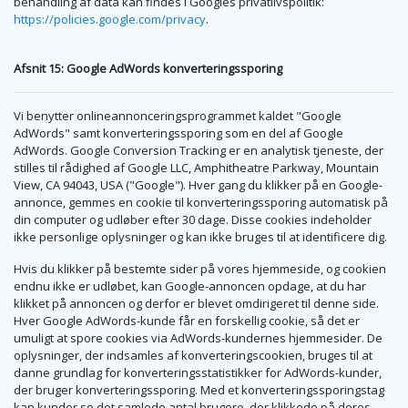
behandling af data kan findes i Googles privatlivspolitik:
https://policies.google.com/privacy
.
Afsnit 15: Google AdWords konverteringssporing
Vi benytter onlineannonceringsprogrammet kaldet "Google
AdWords" samt konverteringssporing som en del af Google
AdWords. Google Conversion Tracking er en analytisk tjeneste, der
stilles til rådighed af Google LLC, Amphitheatre Parkway, Mountain
View, CA 94043, USA ("Google"). Hver gang du klikker på en Google-
annonce, gemmes en cookie til konverteringssporing automatisk på
din computer og udløber efter 30 dage. Disse cookies indeholder
ikke personlige oplysninger og kan ikke bruges til at identificere dig.
Hvis du klikker på bestemte sider på vores hjemmeside, og cookien
endnu ikke er udløbet, kan Google-annoncen opdage, at du har
klikket på annoncen og derfor er blevet omdirigeret til denne side.
Hver Google AdWords-kunde får en forskellig cookie, så det er
umuligt at spore cookies via AdWords-kundernes hjemmesider. De
oplysninger, der indsamles af konverteringscookien, bruges til at
danne grundlag for konverteringsstatistikker for AdWords-kunder,
der bruger konverteringssporing. Med et konverteringssporingstag
kan kunder se det samlede antal brugere, der klikkede på deres