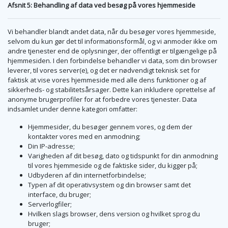
Afsnit 5: Behandling af data ved besøg på vores hjemmeside
Vi behandler blandt andet data, når du besøger vores hjemmeside,
selvom du kun gør det til informationsformål, og vi anmoder ikke om
andre tjenester end de oplysninger, der offentligt er tilgængelige på
hjemmesiden. I den forbindelse behandler vi data, som din browser
leverer, til vores server(e), og det er nødvendigt teknisk set for
faktisk at vise vores hjemmeside med alle dens funktioner og af
sikkerheds- og stabilitetsårsager. Dette kan inkludere oprettelse af
anonyme brugerprofiler for at forbedre vores tjenester. Data
indsamlet under denne kategori omfatter:
Hjemmesider, du besøger gennem vores, og dem der
kontakter vores med en anmodning;
Din IP-adresse;
Varigheden af dit besøg, dato og tidspunkt for din anmodning
til vores hjemmeside og de faktiske sider, du kigger på;
Udbyderen af din internetforbindelse;
Typen af dit operativsystem og din browser samt det
interface, du bruger;
Serverlogfiler;
Hvilken slags browser, dens version og hvilket sprog du
bruger;