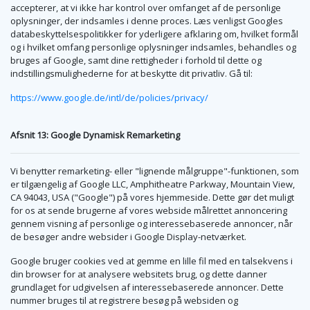
accepterer, at vi ikke har kontrol over omfanget af de personlige
oplysninger, der indsamles i denne proces. Læs venligst Googles
databeskyttelsespolitikker for yderligere afklaring om, hvilket formål
og i hvilket omfang personlige oplysninger indsamles, behandles og
bruges af Google, samt dine rettigheder i forhold til dette og
indstillingsmulighederne for at beskytte dit privatliv. Gå til:
https://www.google.de/intl/de/policies/privacy/
Afsnit 13: Google Dynamisk Remarketing
Vi benytter remarketing- eller "lignende målgruppe"-funktionen, som
er tilgængelig af Google LLC, Amphitheatre Parkway, Mountain View,
CA 94043, USA ("Google") på vores hjemmeside. Dette gør det muligt
for os at sende brugerne af vores webside målrettet annoncering
gennem visning af personlige og interessebaserede annoncer, når
de besøger andre websider i Google Display-netværket.
Google bruger cookies ved at gemme en lille fil med en talsekvens i
din browser for at analysere websitets brug, og dette danner
grundlaget for udgivelsen af interessebaserede annoncer. Dette
nummer bruges til at registrere besøg på websiden og