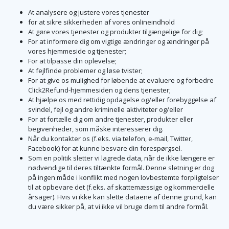
At analysere og justere vores tjenester
for at sikre sikkerheden af vores onlineindhold
At gøre vores tjenester og produkter tilgængelige for dig;
For at informere dig om vigtige ændringer og ændringer på
vores hjemmeside og tjenester;
For at tilpasse din oplevelse;
At fejlfinde problemer og løse tvister;
For at give os mulighed for løbende at evaluere og forbedre
Click2Refund-hjemmesiden og dens tjenester;
At hjælpe os med rettidig opdagelse og/eller forebyggelse af
svindel, fejl og andre kriminelle aktiviteter og/eller
For at fortælle dig om andre tjenester, produkter eller
begivenheder, som måske interesserer dig.
Når du kontakter os (f.eks. via telefon, e-mail, Twitter,
Facebook) for at kunne besvare din forespørgsel.
Som en politik sletter vi lagrede data, når de ikke længere er
nødvendige til deres tiltænkte formål. Denne sletning er dog
på ingen måde i konflikt med nogen lovbestemte forpligtelser
til at opbevare det (f.eks. af skattemæssige og kommercielle
årsager). Hvis vi ikke kan slette dataene af denne grund, kan
du være sikker på, at vi ikke vil bruge dem til andre formål.