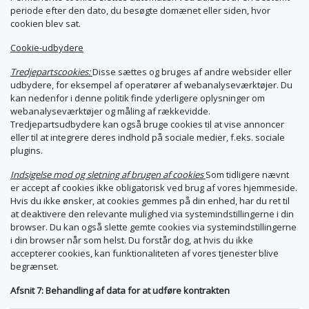
periode efter den dato, du besøgte domænet eller siden, hvor
cookien blev sat.
Cookie-udbydere
Tredjepartscookies:
Disse sættes og bruges af andre websider eller
udbydere, for eksempel af operatører af webanalyseværktøjer. Du
kan nedenfor i denne politik finde yderligere oplysninger om
webanalyseværktøjer og måling af rækkevidde.
Tredjepartsudbydere kan også bruge cookies til at vise annoncer
eller til at integrere deres indhold på sociale medier, f.eks. sociale
plugins.
Indsigelse mod og sletning af brugen af cookies
Som tidligere nævnt
er accept af cookies ikke obligatorisk ved brug af vores hjemmeside.
Hvis du ikke ønsker, at cookies gemmes på din enhed, har du ret til
at deaktivere den relevante mulighed via systemindstillingerne i din
browser. Du kan også slette gemte cookies via systemindstillingerne
i din browser når som helst. Du forstår dog, at hvis du ikke
accepterer cookies, kan funktionaliteten af vores tjenester blive
begrænset.
Afsnit 7: Behandling af data for at udføre kontrakten