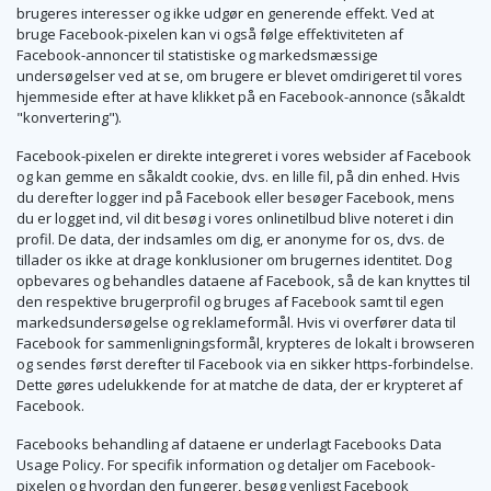
brugeres interesser og ikke udgør en generende effekt. Ved at
bruge Facebook-pixelen kan vi også følge effektiviteten af
Facebook-annoncer til statistiske og markedsmæssige
undersøgelser ved at se, om brugere er blevet omdirigeret til vores
hjemmeside efter at have klikket på en Facebook-annonce (såkaldt
"konvertering").
Facebook-pixelen er direkte integreret i vores websider af Facebook
og kan gemme en såkaldt cookie, dvs. en lille fil, på din enhed. Hvis
du derefter logger ind på Facebook eller besøger Facebook, mens
du er logget ind, vil dit besøg i vores onlinetilbud blive noteret i din
profil. De data, der indsamles om dig, er anonyme for os, dvs. de
tillader os ikke at drage konklusioner om brugernes identitet. Dog
opbevares og behandles dataene af Facebook, så de kan knyttes til
den respektive brugerprofil og bruges af Facebook samt til egen
markedsundersøgelse og reklameformål. Hvis vi overfører data til
Facebook for sammenligningsformål, krypteres de lokalt i browseren
og sendes først derefter til Facebook via en sikker https-forbindelse.
Dette gøres udelukkende for at matche de data, der er krypteret af
Facebook.
Facebooks behandling af dataene er underlagt Facebooks Data
Usage Policy. For specifik information og detaljer om Facebook-
pixelen og hvordan den fungerer, besøg venligst Facebook