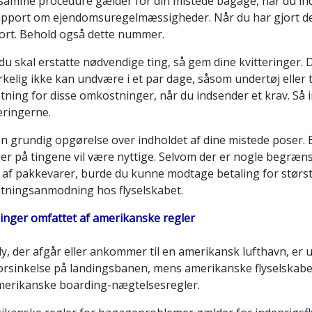
samme procedure gælder for din mistede bagage, når du indg
apport om ejendomsuregelmæssigheder. Når du har gjort dett
ort. Behold også dette nummer.
du skal erstatte nødvendige ting, så gem dine kvitteringer. 
rkelig ikke kan undvære i et par dage, såsom undertøj eller to
tning for disse omkostninger, når du indsender et krav. Så i
eringerne.
n grundig opgørelse over indholdet af dine mistede poser. Ev
er på tingene vil være nyttige. Selvom der er nogle begræns
af pakkevarer, burde du kunne modtage betaling for størsted
atningsanmodning hos flyselskabet.
ninger omfattet af amerikanske regler
 fly, der afgår eller ankommer til en amerikansk lufthavn, 
forsinkelse på landingsbanen, mens amerikanske flyselskaber
merikanske boarding-nægtelsesregler.