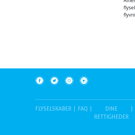
Amer
flys
flyv
(nuværende)
FLYSELSKABER
FAQ
DINE
RETTIGHEDER