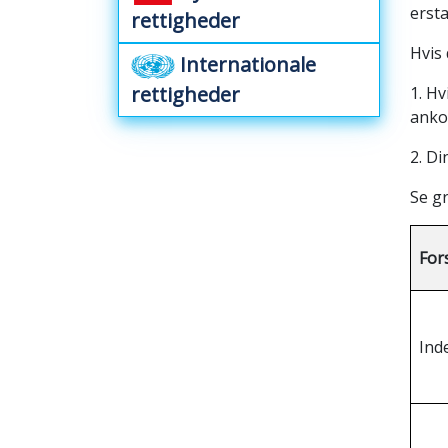
erst
rettigheder
Hvis 
Internationale
rettigheder
1. Hv
ankom
2. Di
Se g
For
Ind