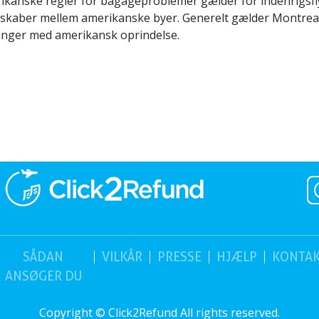
ikanske regler for bagageproblemer gælder for indenrigsf
elskaber mellem amerikanske byer. Generelt gælder Montrea
ninger med amerikansk oprindelse.
SÅDAN
VILKÅR
PRESSE
HJÆLP
KONTA
ANSØGER DU
Copyright © Click2Refund All rights reserved.