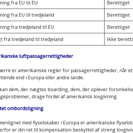
ning fra EU til EU
Berettiget
ning fra EU til tredjeland
Berettiget
ning fra tredjeland til EU
Berettiget
t fra tredjeland til tredjeland
Ikke berett
ikanske luftpassagerrettigheder
rre er amerikanske regler for passagerrettigheder, når et fl
ttende end i Europa eller andre lande.
an dem, der nægtes boarding, dem, der oplever forsinkelser
geproblemer, drage fordel af amerikansk lovgivning.
et ombordstigning
enlignet med flyselskaber i Europa er amerikanske flyselska
Derfor er din ret til kompensation beskyttet af streng lovgivni