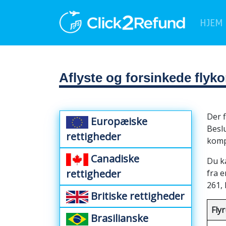
HJEM
Aflyste og forsinkede fly
Der f
Europæiske
Beslu
rettigheder
komp
Canadiske
Du ka
rettigheder
fra 
261, 
Britiske rettigheder
Fly
Brasilianske