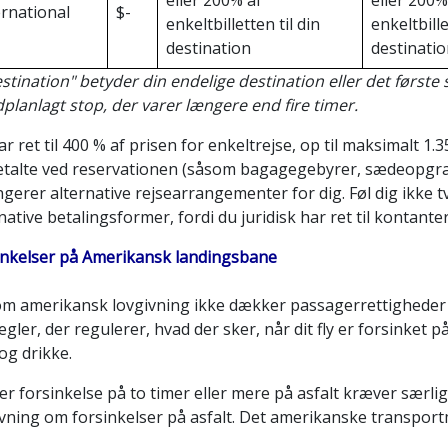
eller 200% af
eller 200%
ernational
$-
enkeltbilletten til din
enkeltbille
destination
destinatio
stination" betyder din endelige destination eller det første s
planlagt stop, der varer længere end fire timer.
r ret til 400 % af prisen for enkeltrejse, op til maksimalt 1.
etalte ved reservationen (såsom bagagegebyrer, sædeopgrade
gerer alternative rejsearrangementer for dig. Føl dig ikke tv
native betalingsformer, fordi du juridisk har ret til kontanter
inkelser på Amerikansk landingsbane
om amerikansk lovgivning ikke dækker passagerrettigheder ve
egler, der regulerer, hvad der sker, når dit fly er forsinket 
og drikke.
er forsinkelse på to timer eller mere på asfalt kræver sær
ivning om forsinkelser på asfalt. Det amerikanske transport