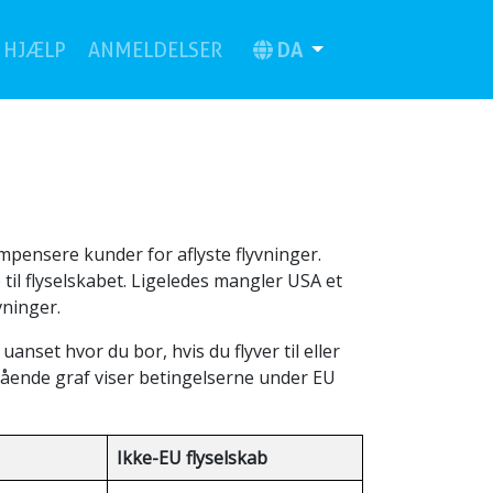
urrent)
DA
HJÆLP
ANMELDELSER
ompensere kunder for aflyste flyvninger.
til flyselskabet. Ligeledes mangler USA et
vninger.
nset hvor du bor, hvis du flyver til eller
ående graf viser betingelserne under EU
Ikke-EU flyselskab