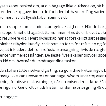
lyselskabet besked om, at din bagage ikke dukkede op, så hur
er denne opgave, inden du forlader lufthavnen. Dog varierer d
re mere, se dit flyselskabs hjemmeside.
ld en rapport om ejendomsuregelmæssigheder. Når du har gj
din rapport. Behold også dette nummer. Hvis du er blevet op
 refundere dig. Hvert flyselskab har et forskelligt sæt regle
lskaber tilbyder kun flykredit som en form for refusion og f
vej at inkludere det i din refusionsansøgning, hvis de nægt
encenummeret i hånden. De fleste flyselskaber tilbyder spor
en idé om, hvornår du modtager dine tasker.
du skal erstatte nødvendige ting, så gem dine kvitteringer. 
rkelig ikke kan undvære i et par dage, såsom undertøj eller to
tning for disse omkostninger, når du indsender et krav. Så i
eringerne. Generelt er tidsfristen for denne ansøgning 45 da
et bagage: