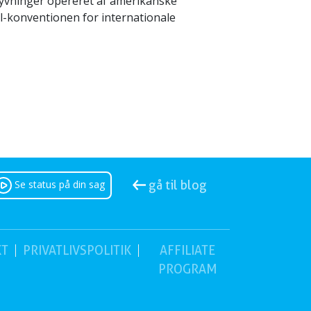
lyvninger opereret af amerikanske
l-konventionen for internationale
Se status på din sag
gå til blog
KT
PRIVATLIVSPOLITIK
AFFILIATE
PROGRAM