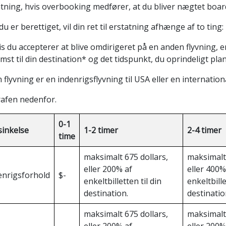
atning, hvis overbooking medfører, at du bliver nægtet boar
du er berettiget, vil din ret til erstatning afhænge af to ting:
is du accepterer at blive omdirigeret på en anden flyvning, 
st til din destination* og det tidspunkt, du oprindeligt pl
n flyvning er en indenrigsflyvning til USA eller en internationa
rafen nedenfor.
0-1
sinkelse
1-2 timer
2-4 timer
time
maksimalt 675 dollars,
maksimalt 
eller 200% af
eller 400%
enrigsforhold
$-
enkeltbilletten til din
enkeltbille
destination.
destinatio
maksimalt 675 dollars,
maksimalt 