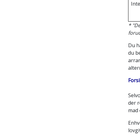
Int
* "De
forud
Du ha
du b
arran
alter
Fors
Selv
der r
mad 
Enhv
lovg