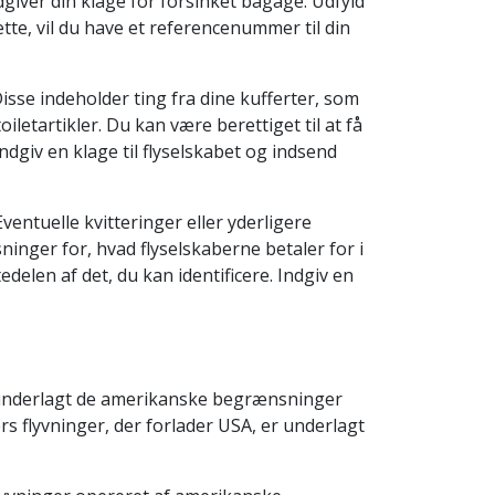
iver din klage for forsinket bagage. Udfyld
e, vil du have et referencenummer til din
Disse indeholder ting fra dine kufferter, som
iletartikler. Du kan være berettiget til at få
ndgiv en klage til flyselskabet og indsend
entuelle kvitteringer eller yderligere
ninger for, hvad flyselskaberne betaler for i
elen af det, du kan identificere. Indgiv en
er underlagt de amerikanske begrænsninger
s flyvninger, der forlader USA, er underlagt