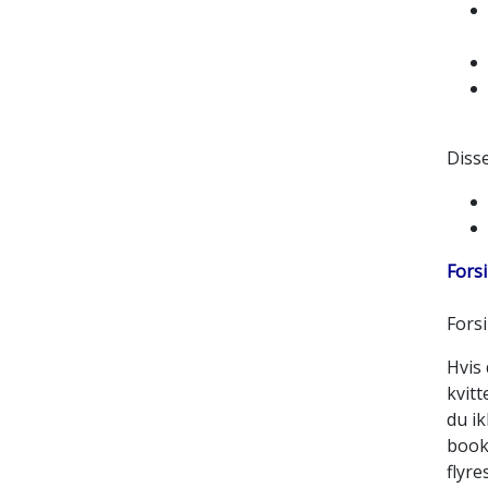
Disse
Fors
Fors
Hvis 
kvit
du ik
book
flyre