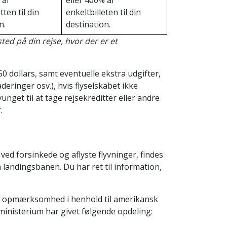
 af
eller 400% af
tten til din
enkeltbilleten til din
n.
destination.
ted på din rejse, hvor der er et
350 dollars, samt eventuelle ekstra udgifter,
ringer osv.), hvis flyselskabet ikke
unget til at tage rejsekreditter eller andre
.
d forsinkede og aflyste flyvninger, findes
på landingsbanen. Du har ret til information,
lig opmærksomhed i henhold til amerikansk
ministerium har givet følgende opdeling: