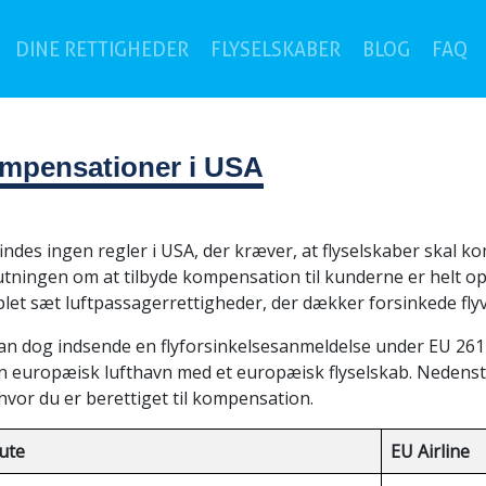
(c
DINE RETTIGHEDER
FLYSELSKABER
BLOG
FAQ
kompensationer i USA
indes ingen regler i USA, der kræver, at flyselskaber skal k
tningen om at tilbyde kompensation til kunderne er helt op 
let sæt luftpassagerrettigheder, der dækker forsinkede fly
n dog indsende en flyforsinkelsesanmeldelse under EU 261 ua
en europæisk lufthavn med et europæisk flyselskab. Nedenst
hvor du er berettiget til kompensation.
rute
EU Airline