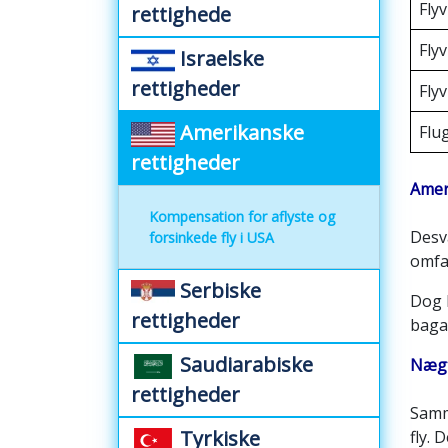
Flyv
rettighede
Flyv
Israelske
rettigheder
Flyv
Amerikanske
Flug
rettigheder
Amer
Kompensation for aflyste og
Desvæ
forsinkede fly i USA
omfa
Serbiske
Dog k
rettigheder
baga
Saudiarabiske
Nægt
rettigheder
Samm
Tyrkiske
fly. 