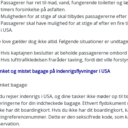
Passagerer har ret til mad, vand, fungerende toiletter og 
timers forsinkelse på asfalten.
Muligheden for at stige af skal tilbydes passagererne efter 
Passagerer skal have mulighed for at stige af efter en fire
i USA.
 love gælder dog ikke altid. Følgende situationer er undtage
Hvis kaptajnen beslutter at beholde passagererne ombord a
Hvis lufttrafikledelsen fraråder taxiing, fordi det ville forsty
inket og mistet bagage på indenrigsflyvninger i USA
inket bagage:
du rejser indenrigs i USA, og dine tasker ikke møder op til 
teringerne for din indcheckede bagage. Ethvert flydokument
ke har dit boardingkort. Hvis du ikke har dit boardingkort,
ingreferencenummer. Dette er den sekscifrede kode, som kan
servation.