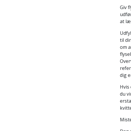
Giv f
udfør
at læ
Udfy
til 
om at
flyse
Over
refer
dig 
Hvis 
du vi
ersta
kvitt
Mist