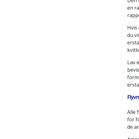
Den 
en r
rapp
Hvis 
du vi
ersta
kvitt
Lav e
bevis
form 
erst
Flyv
Alle
for 
de a