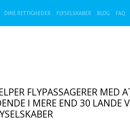
(c
DINE RETTIGHEDER
FLYSELSKABER
BLOG
FAQ
JÆLPER FLYPASSAGERER MED A
ENDE I MERE END 30 LANDE V
LYSELSKABER