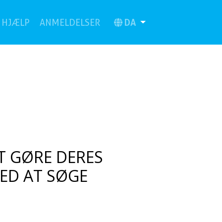
urrent)
DA
HJÆLP
ANMELDELSER
T GØRE DERES
ED AT SØGE