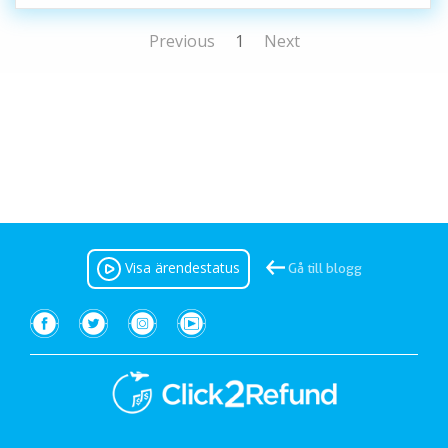
Previous
1
Next
Visa ärendestatus
Gå till blogg