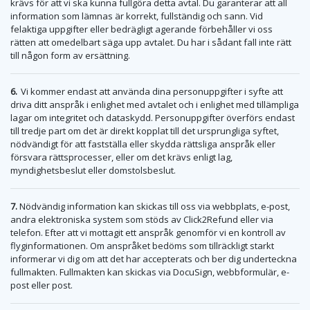
krävs för att vi ska kunna fullgöra detta avtal. Du garanterar att all
information som lämnas är korrekt, fullständig och sann. Vid
felaktiga uppgifter eller bedrägligt agerande förbehåller vi oss
rätten att omedelbart säga upp avtalet. Du har i sådant fall inte rätt
till någon form av ersättning.
6.
Vi kommer endast att använda dina personuppgifter i syfte att
driva ditt anspråk i enlighet med avtalet och i enlighet med tillämpliga
lagar om integritet och dataskydd. Personuppgifter överförs endast
till tredje part om det är direkt kopplat till det ursprungliga syftet,
nödvändigt för att fastställa eller skydda rättsliga anspråk eller
försvara rättsprocesser, eller om det krävs enligt lag,
myndighetsbeslut eller domstolsbeslut.
7.
Nödvändig information kan skickas till oss via webbplats, e-post,
andra elektroniska system som stöds av Click2Refund eller via
telefon. Efter att vi mottagit ett anspråk genomför vi en kontroll av
flyginformationen. Om anspråket bedöms som tillräckligt starkt
informerar vi dig om att det har accepterats och ber dig underteckna
fullmakten. Fullmakten kan skickas via DocuSign, webbformulär, e-
post eller post.