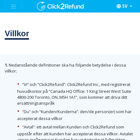
SV
Villkor
1.
Nedanstående definitioner ska ha följande betydelse i dessa
villkor;
“Vi” och “Click2Refund”: Click2Refund Inc., med registrerat
huvudkontor på “Canada HQ Office: 1 King Street West Suite
4800-200 Toronto, ON, M5H 1A1”, som kommer att driva ditt
ersättningsanspråk
“Du” och “Kunden/Kunderna”: den/de person(er) som har
accepterat dessa villkor
“Avtal”: ett avtal mellan Kunden och Click2Refund som
uppstår efter att kunden har accepterat dessa villkor. Avtalet
anses ingånget när Kunden har undertecknat fullmakten