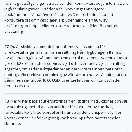
försiktighetsåtgärd ger du oss och den kontrakterade juristen rätt att
ingå förlikningsavtal. I sådana fall krävs inget ytterligare
godkännande. Vi har även rätt att avslå en förlikning utan att
konsultera dig om flygbolaget erbjuder mindre än 80 % av
ersättningsbeloppet eller erbjuder vouchers i stället för kontant
ersättning.
17.
Du är skyldig att omedelbart informera oss om du får
direktbetalningar eller annan ersättning från flygbolaget efter att
avtalet har ingåtts. Sådana betalningar räknas som ersättning. Detta
ger Click2Refund rätt till serviceavgift och eventuell avgift för rättsliga
åtgärder, om sådana åtgärder redan har vidtagits innan betalning
mottogs. Vid utebliven betalning av vår faktura har vi rätt att ta ut en
påminnelseavgift på 10,00 USD. Eventuella överföringskostnader
betalas av dig.
18.
När vi har betalat ut ersättningen enligt dina instruktioner och val
av betalningsmetod ansvarar vi inte för förluster av checkar,
förbetalda kort, kreditkort eller liknande under transport, eller för
konsekvenser av felaktigt angivna bankuppgifter, adresser eller
liknande.