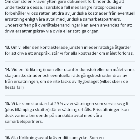
Om domstolen kräver ytterligare dokument förbinder du dig att
underteckna dessa. I särskilda fall med längre rättsprocesser
förbehåller vi oss rätten att dra av juridiska kostnader från eventuell
ersättning enligt våra avtal med juridiska samarbetspartners.
Underskriften på överlåtelsehandlingar kan även användas för att
driva ersättningskrav via civila eller statliga organ.
13.
Om vi eller den kontrakterade juristen inleder rättsliga åtgärder
för att driva ett anspråk, står vi för alla kostnader om målet förloras.
14.
Vid en förlikning (inom eller utanför domstol) eller om målet vinns
ska juristkostnader och eventuella rättegångskostnader dras av
från ersättningen, om de inte täcks av flygbolaget (vilket sker i de
flesta fall).
15.
Vi tar som standard ut 29 % av ersättningen som serviceavgift
(plus tillämpliga skatter) där ersättning erhålls. Prissättningen kan
dock variera beroende på särskilda avtal med våra
samarbetspartners.
16.
Alla förlikningsavtal kräver ditt samtycke. Som en