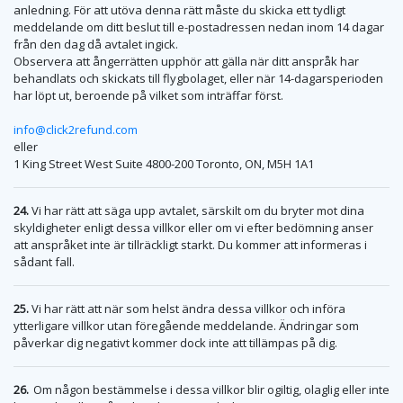
anledning. För att utöva denna rätt måste du skicka ett tydligt
meddelande om ditt beslut till e-postadressen nedan inom 14 dagar
från den dag då avtalet ingick.
Observera att ångerrätten upphör att gälla när ditt anspråk har
behandlats och skickats till flygbolaget, eller när 14-dagarsperioden
har löpt ut, beroende på vilket som inträffar först.
info@click2refund.com
eller
1 King Street West Suite 4800-200 Toronto, ON, M5H 1A1
24.
Vi har rätt att säga upp avtalet, särskilt om du bryter mot dina
skyldigheter enligt dessa villkor eller om vi efter bedömning anser
att anspråket inte är tillräckligt starkt. Du kommer att informeras i
sådant fall.
25.
Vi har rätt att när som helst ändra dessa villkor och införa
ytterligare villkor utan föregående meddelande. Ändringar som
påverkar dig negativt kommer dock inte att tillämpas på dig.
26.
Om någon bestämmelse i dessa villkor blir ogiltig, olaglig eller inte