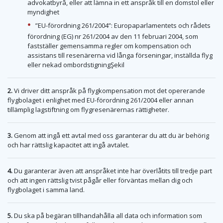
advokatbyrå, eller att lämna in ett anspråk till en domstol eller
myndighet
”EU-förordning 261/2004”: Europaparlamentets och rådets
förordning (EG) nr 261/2004 av den 11 februari 2004, som
fastställer gemensamma regler om kompensation och
assistans till resenärerna vid långa förseningar, inställda flyg
eller nekad ombordstigningŞekil
2.
Vi driver ditt anspråk på flygkompensation mot det opererande
flygbolaget i enlighet med EU-förordning 261/2004 eller annan
tillämplig lagstiftning om flygresenärernas rättigheter.
3.
Genom att ingå ett avtal med oss garanterar du att du är behörig
och har rättslig kapacitet att ingå avtalet.
4.
Du garanterar även att anspråket inte har överlåtits till tredje part
och att ingen rättslig tvist pågår eller förväntas mellan dig och
flygbolaget i samma land.
5.
Du ska på begäran tillhandahålla all data och information som