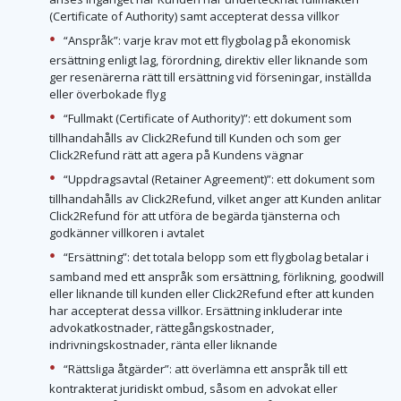
(Certificate of Authority) samt accepterat dessa villkor
“Anspråk”: varje krav mot ett flygbolag på ekonomisk
ersättning enligt lag, förordning, direktiv eller liknande som
ger resenärerna rätt till ersättning vid förseningar, inställda
eller överbokade flyg
“Fullmakt (Certificate of Authority)”: ett dokument som
tillhandahålls av Click2Refund till Kunden och som ger
Click2Refund rätt att agera på Kundens vägnar
“Uppdragsavtal (Retainer Agreement)”: ett dokument som
tillhandahålls av Click2Refund, vilket anger att Kunden anlitar
Click2Refund för att utföra de begärda tjänsterna och
godkänner villkoren i avtalet
“Ersättning”: det totala belopp som ett flygbolag betalar i
samband med ett anspråk som ersättning, förlikning, goodwill
eller liknande till kunden eller Click2Refund efter att kunden
har accepterat dessa villkor. Ersättning inkluderar inte
advokatkostnader, rättegångskostnader,
indrivningskostnader, ränta eller liknande
“Rättsliga åtgärder”: att överlämna ett anspråk till ett
kontrakterat juridiskt ombud, såsom en advokat eller