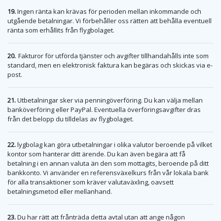
19.
Ingen ränta kan krävas för perioden mellan inkommande och
utgående betalningar. Vi förbehåller oss rätten att behålla eventuell
ränta som erhållits från flygbolaget.
20.
Fakturor för utförda tjänster och avgifter tillhandahålls inte som
standard, men en elektronisk faktura kan begäras och skickas via e-
post.
21.
Utbetalningar sker via penningöverföring. Du kan välja mellan
banköverföring eller PayPal. Eventuella överföringsavgifter dras
från det belopp du tilldelas av flygbolaget.
22.
lygbolag kan göra utbetalningar i olika valutor beroende på vilket
kontor som hanterar ditt ärende. Du kan även begära att få
betalning i en annan valuta än den som mottagits, beroende på ditt
bankkonto. Vi använder en referensväxelkurs från vår lokala bank
för alla transaktioner som kräver valutaväxling, oavsett
betalningsmetod eller mellanhand.
23.
Du har rätt att frånträda detta avtal utan att ange någon