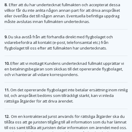
8.
Efter att du har undertecknat fullmakten och accepterat dessa
villkor får du inte anlita någon annan part för att driva anspråket
eller överlåta det till någon annan. Eventuella befintliga uppdrag
måste avslutas innan fullmakten undertecknas.
9.
Du ska avstå från att förhandla direkt med flygbolaget och
vidarebefordra all kontakt (e-post, telefonsamtal etc.) från
flygbolaget till oss efter att fullmakten har undertecknats.
10.
Efter att vi mottagit Kundens undertecknad fullmakt upprättar vi
en betalningsbegäran som skickas till det opererande flygbolaget,
och vi hanterar all vidare korrespondens.
11.
Om det opererande flygbolaget inte betalar ersättning inom rimlig
tid, och anspråket bedöms som tillräckligt starkt, kan vi inleda
rättsliga åtgärder för att driva ärendet.
12.
Om en kontrakterad jurist används för rättsliga åtgärder ska du
tillåta oss att ge juristen tillgång till all information som du har lämnat
till oss samt tillåta att juristen delar information om ärendet med oss.