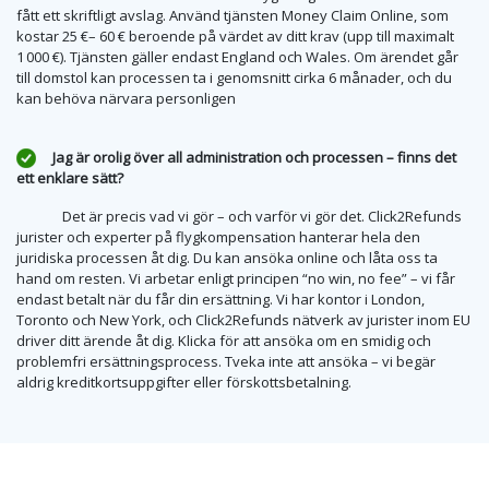
fått ett skriftligt avslag. Använd tjänsten Money Claim Online, som
kostar 25 €– 60 € beroende på värdet av ditt krav (upp till maximalt
1 000 €). Tjänsten gäller endast England och Wales. Om ärendet går
till domstol kan processen ta i genomsnitt cirka 6 månader, och du
kan behöva närvara personligen
Jag är orolig över all administration och processen – finns det
ett enklare sätt?
Det är precis vad vi gör – och varför vi gör det. Click2Refunds
jurister och experter på flygkompensation hanterar hela den
juridiska processen åt dig. Du kan ansöka online och låta oss ta
hand om resten. Vi arbetar enligt principen “no win, no fee” – vi får
endast betalt när du får din ersättning. Vi har kontor i London,
Toronto och New York, och Click2Refunds nätverk av jurister inom EU
driver ditt ärende åt dig. Klicka för att ansöka om en smidig och
problemfri ersättningsprocess. Tveka inte att ansöka – vi begär
aldrig kreditkortsuppgifter eller förskottsbetalning.