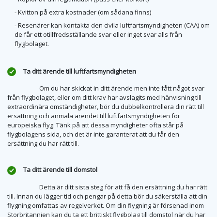
- Kvitton på extra kostnader (om sådana finns)
- Resenärer kan kontakta den civila luftfartsmyndigheten (CAA) om
de får ett otillfredsställande svar eller inget svar alls från
flygbolaget.
Ta ditt ärende till luftfartsmyndigheten
Om du har skickat in ditt ärende men inte fått något svar
från flygbolaget, eller om ditt krav har avslagits med hänvisning till
extraordinära omständigheter, bör du dubbelkontrollera din rätt till
ersättning och anmäla ärendet till luftfartsmyndigheten för
europeiska flyg. Tänk på att dessa myndigheter ofta står på
flygbolagens sida, och det är inte garanterat att du får den
ersättning du har rätt till.
Ta ditt ärende till domstol
Detta är ditt sista steg för att få den ersättning du har rätt
till. Innan du lägger tid och pengar på detta bör du säkerställa att din
flygning omfattas av regelverket. Om din flygning är försenad inom
Storbritannien kan du ta ett brittiskt flygbolag till domstol när du har