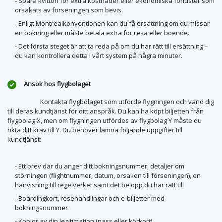
- Spara kvitton för extra kostnader eller ekonomiska förluster som
orsakats av förseningen som bevis.
- Enligt Montrealkonventionen kan du få ersättning om du missar
en bokning eller måste betala extra för resa eller boende.
- Det första steget är att ta reda på om du har rätt till ersättning –
du kan kontrollera detta i vårt system på några minuter.
Ansök hos flygbolaget
Kontakta flygbolaget som utförde flygningen och vänd dig
till deras kundtjänst för ditt anspråk. Du kan ha köpt biljetten från
flygbolag X, men om flygningen utfördes av flygbolag Y måste du
rikta ditt krav till Y. Du behöver lämna följande uppgifter till
kundtjänst:
- Ett brev där du anger ditt bokningsnummer, detaljer om
störningen (flightnummer, datum, orsaken till förseningen), en
hänvisning till regelverket samt det belopp du har rätt till
- Boardingkort, resehandlingar och e-biljetter med
bokningsnummer
- Kopior av din legitimation (pass eller körkort)