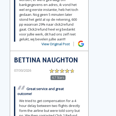
bankgegevens en adres, ik vond het
wel eng eerste instantie, heb het toch
gedaan. Nog geen 5 minuten later
stond het geld al op de rekening, 600
pp waarvan 29% naar click2refund
gaat. Click2refund heel erg bedankt
voor jullie werk, dit had ons zelf niet
gelukt, wij bevelen jullie aan!!!
View Original Post
BETTINA NAUGHTON
07/30/2026
4.7 Stars
Great service and great
outcome!
We tried to get compensation for a 4
hour delay between two flights directly
form the airline but were told sorry but
no. We then contacted Click 2 Refund