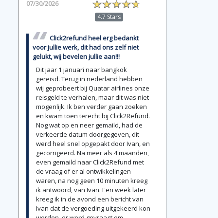
07/30/2026
4.7 Stars
Click2refund heel erg bedankt
voor jullie werk, dit had ons zelf niet
gelukt, wij bevelen jullie aan!!!
Dit jaar 1 januari naar bangkok
gereisd. Terug in nederland hebben
wij geprobeert bij Quatar airlines onze
reisgeld te verhalen, maar dit was niet
mogenlijk. Ik ben verder gaan zoeken
en kwam toen terecht bij Click2Refund.
Nog wat op en neer gemaild, had de
verkeerde datum doorgegeven, dit
werd heel snel opgepakt door Ivan, en
gecorrigeerd. Na meer als 4 maanden,
even gemaild naar Click2Refund met
de vraag of er al ontwikkelingen
waren, na nog geen 10 minuten kreeg
ik antwoord, van Ivan. Een week later
kreeg ik in de avond een bericht van
Ivan dat de vergoeding uitgekeerd kon
worden, er werd gevraagt om