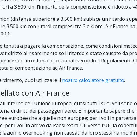
riori a 3.500 km, l’importo della compensazione è ridotto a 4
nion (distanza superiore a 3.500 km) subisce un ritardo superi
tre 3.500 km con ritardi compresi tra 3 e 4 ore, Air France ha i
300 €.
on è tenuta a pagare la compensazione, come condizioni mete
r diritto al risarcimento se il ritardo è stato causato da pro
siderati circostanze eccezionali secondo il Regolamento CE 
iesta di compensazione ad Air France.
arcimento, puoi utilizzare il
nostro calcolatore gratuito
.
llato con Air France
a all'interno dell'Unione Europea, quasi tutti i suoi voli son
ia di diritti dei passeggeri aerei. È importante sapere che: p
ree europee che a quelle non europee; per i voli in partenza 
 per i voli in arrivo da Paesi extra-UE verso l’UE, la copert
cellazioni o overbooking non causati da loro stessi hanno dir