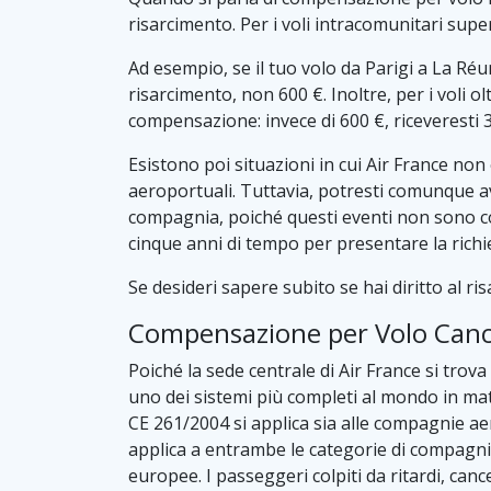
risarcimento. Per i voli intracomunitari supe
Ad esempio, se il tuo volo da Parigi a La Réu
risarcimento, non 600 €. Inoltre, per i voli ol
compensazione: invece di 600 €, riceveresti 
Esistono poi situazioni in cui Air France n
aeroportuali. Tuttavia, potresti comunque ave
compagnia, poiché questi eventi non sono con
cinque anni di tempo per presentare la rich
Se desideri sapere subito se hai diritto al ris
Compensazione per Volo Cance
Poiché la sede centrale di Air France si trov
uno dei sistemi più completi al mondo in mater
CE 261/2004 si applica sia alle compagnie ae
applica a entrambe le categorie di compagnie;
europee. I passeggeri colpiti da ritardi, can