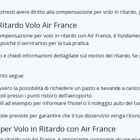
potresti avere diritto alla compensazione per volo in ritard
 Ritardo Volo Air France
compensazione per volo in ritardo con Air France, è fondamen
 poiché ti serviranno per la tua pratica.
e chiedi informazioni dettagliate sul motivo del ritardo. Se p
anto segue:
, ovvero la possibilità di richiedere un pasto e bevande a cari
ili presso i punti ristoro dell’aeroporto
tili ad esempio per informare l’hotel o il noleggio auto del t
utele previste per garantire che il tuo disservizio venga rico
per Volo in Ritardo con Air France
 ritardo con Air France, è importante conoscere alcune eccez