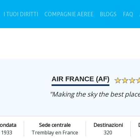
current)
(c
I TUOI DIRITTI
COMPAGNIE AEREE
BLOGS
FAQ
AIR FRANCE (AF)
"Making the sky the best place
ondata
Sede centrale
Destinazioni
1933
Tremblay en France
320