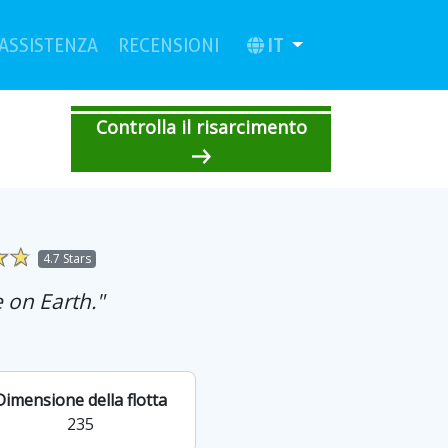
urrent)
(current)
IT
ASSISTENZA
RECENSIONI
Controlla il risarcimento
4.7 Stars
 on Earth."
Dimensione della flotta
235