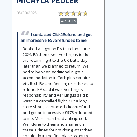
MICAYLA PEDLER
05/30/2025
4.7 Stars
I contacted Click2Refund and got
an impressive £576 refunded to me
Booked a flight on BA to Ireland June
2024. BA then used Aer Lingus to do
the return flight to the UK but a day
later than we planned to return. We
had to book an additional night's
accommodation in Cork plus car hire
etc. Both BA and Aer Lingus refused to
refund. BA said it was Aer Lingus'
responsibility and Aer Lingus said it
wasn't a cancelled flight. Cut a long
story short, I contacted Click2Refund
and got an impressive £576 refunded
to me. More than I had anticipated.
Well done to them and shame on
these airlines for not doing what they
should do in the first place! Want to