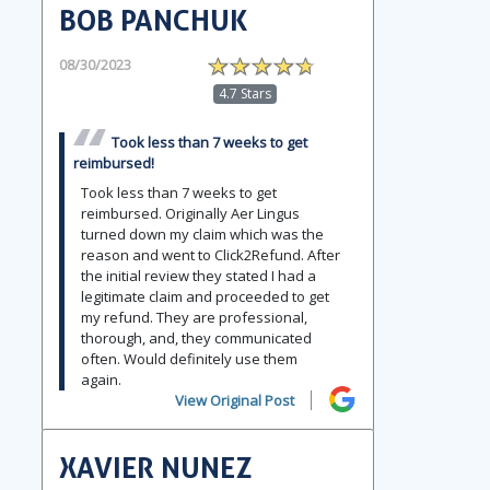
BOB PANCHUK
08/30/2023
4.7 Stars
Took less than 7 weeks to get
reimbursed!
Took less than 7 weeks to get
reimbursed. Originally Aer Lingus
turned down my claim which was the
reason and went to Click2Refund. After
the initial review they stated I had a
legitimate claim and proceeded to get
my refund. They are professional,
thorough, and, they communicated
often. Would definitely use them
again.
View Original Post
XAVIER NUNEZ