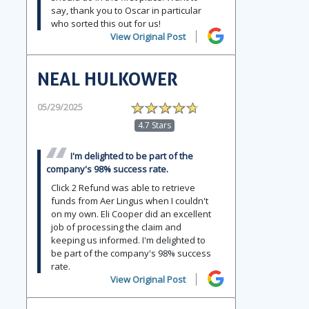
say, thank you to Oscar in particular
who sorted this out for us!
View Original Post
NEAL HULKOWER
05/29/2025
4.7 Stars
I'm delighted to be part of the
company's 98% success rate.
Click 2 Refund was able to retrieve
funds from Aer Lingus when I couldn't
on my own. Eli Cooper did an excellent
job of processing the claim and
keeping us informed. I'm delighted to
be part of the company's 98% success
rate.
View Original Post