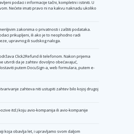
ni podaci i informacije tačni, kompletni i istiniti. U
vom. Nećete imati pravo ni na kakvu naknadu ukoliko
enljivim zakonima o privatnosti i zaštiti podataka.
ci prikupljeni, ili ako je to neophodno radi
eze, upravnog ili sudskog naloga.
održava Click2Refund ili telefonom. Nakon prijema
ene utvrdi da je zahtev dovoljno obećavajuć,
 dostaviti putem DocuSign-a, web formulara, putem e-
varivanje zahteva niti ustupiti zahtev bilo kojoj drugoj
zive itd.) koju avio-kompanija ili avio-kompanije
ji koja obavlja let, i upravljamo svom daljom