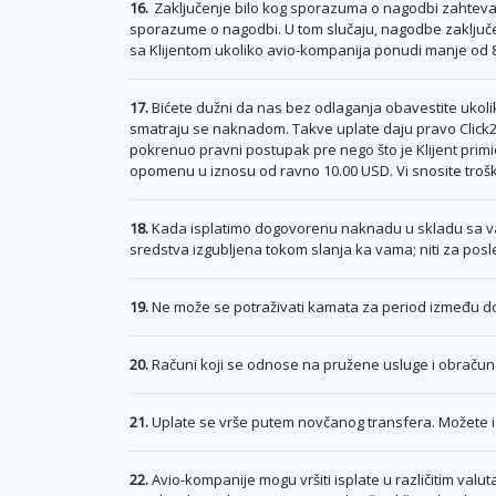
16.
Zaključenje bilo kog sporazuma o nagodbi zahteva 
sporazume o nagodbi. U tom slučaju, nagodbe zaključ
sa Klijentom ukoliko avio-kompanija ponudi manje od
17.
Bićete dužni da nas bez odlaganja obavestite ukolik
smatraju se naknadom. Takve uplate daju pravo Click2
pokrenuo pravni postupak pre nego što je Klijent prim
opomenu u iznosu od ravno 10.00 USD. Vi snosite tro
18.
Kada isplatimo dogovorenu naknadu u skladu sa vaši
sredstva izgubljena tokom slanja ka vama; niti za pos
19.
Ne može se potraživati kamata za period između dol
20.
Računi koji se odnose na pružene usluge i obračuna
21.
Uplate se vrše putem novčanog transfera. Možete iz
22.
Avio-kompanije mogu vršiti isplate u različitim valut