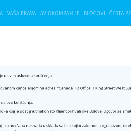
(current)
A
VAŠA PRAVA
AVIOKOMPANIJE
BLOGOVI
ČESTA P
e u ovim uslovima korišćenja:
istrovanom kancelarijom na adresi “Canada HQ Office: 1 King Street West Su
ve uslove korišćenja.
d -a koji je postignut nakon što Klijent prihvati ove Uslove. Ugovor se smat
ji za novčanu naknadu u skladu sa bilo kojim zakonom, regulativom, direkt