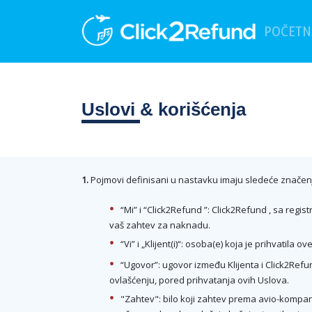
POČETN
Uslovi
& korišćenja
1.
Pojmovi definisani u nastavku imaju sledeće značenj
“Mi” i “Click2Refund ”: Click2Refund , sa reg
vaš zahtev za naknadu.
“Vi” i „Klijent(i)“: osoba(e) koja je prihvatila o
“Ugovor”: ugovor između Klijenta i Click2Refun
ovlašćenju, pored prihvatanja ovih Uslova.
"Zahtev": bilo koji zahtev prema avio-kompani