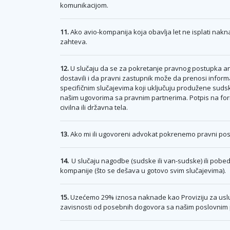
komunikacijom.
11.
Ako avio-kompanija koja obavlja let ne isplati na
zahteva.
12.
U slučaju da se za pokretanje pravnog postupka a
dostavili i da pravni zastupnik može da prenosi info
specifičnim slučajevima koji uključuju produžene su
našim ugovorima sa pravnim partnerima. Potpis na form
civilna ili državna tela.
13.
Ako mi ili ugovoreni advokat pokrenemo pravni pos
14.
U slučaju nagodbe (sudske ili van-sudske) ili pobede
kompanije (što se dešava u gotovo svim slučajevima).
15.
Uzećemo 29% iznosa naknade kao Proviziju za uslug
zavisnosti od posebnih dogovora sa našim poslovnim 