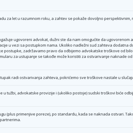
knadu za let u razumnom roku, a zahtev se pokaže dovoljno perspektivnim,
ngažuje ugovoreni advokat, dužni ste da nam omogućite da ugovorenom 
rmacije u vezi sa postupkom nama. Ukoliko nadležni sud zahteva dodatna d
dske postupke, zadržavamo pravo da odbijemo advokatske troškove od bil
ularu za ustupanje se takođe može koristiti za ostvarivanje naknade od a
tupak radi ostvarivanja zahteva, pokrićemo sve troškove nastale u sluča
 u tužbi, advokatske provizije i (ukoliko postoje) sudski troškovi biće od
u (plus primenjive poreze), po standardu, kada se naknada ostvari. Tako
partnerima.