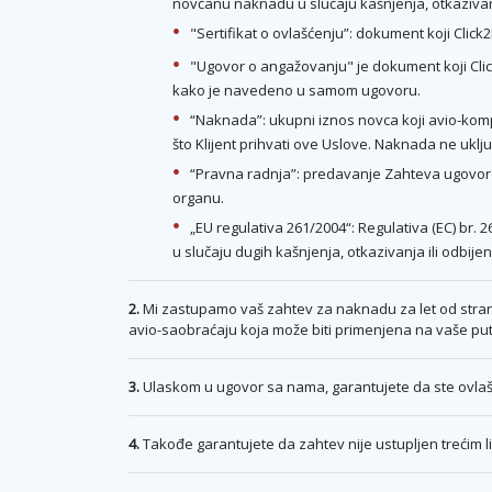
novčanu naknadu u slučaju kašnjenja, otkazivan
"Sertifikat o ovlašćenju”: dokument koji Click
"Ugovor o angažovanju" je dokument koji Click
kako je navedeno u samom ugovoru.
“Naknada”: ukupni iznos novca koji avio-kompa
što Klijent prihvati ove Uslove. Naknada ne uklju
“Pravna radnja”: predavanje Zahteva ugovore
organu.
„EU regulativa 261/2004“: Regulativa (EC) br.
u slučaju dugih kašnjenja, otkazivanja ili odbije
2.
Mi zastupamo vaš zahtev za naknadu za let od strane
avio-saobraćaju koja može biti primenjena na vaše put
3.
Ulaskom u ugovor sa nama, garantujete da ste ovlašć
4.
Takođe garantujete da zahtev nije ustupljen trećim lic