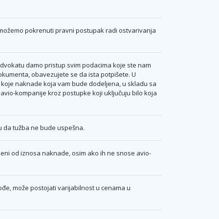
 možemo pokrenuti pravni postupak radi ostvarivanja
advokatu damo pristup svim podacima koje ste nam
okumenta, obavezujete se da ista potpišete. U
o koje naknade koja vam bude dodeljena, u skladu sa
vio-kompanije kroz postupke koji uključuju bilo koja
ju da tužba ne bude uspešna.
bijeni od iznosa naknade, osim ako ih ne snose avio-
đe, može postojati varijabilnost u cenama u