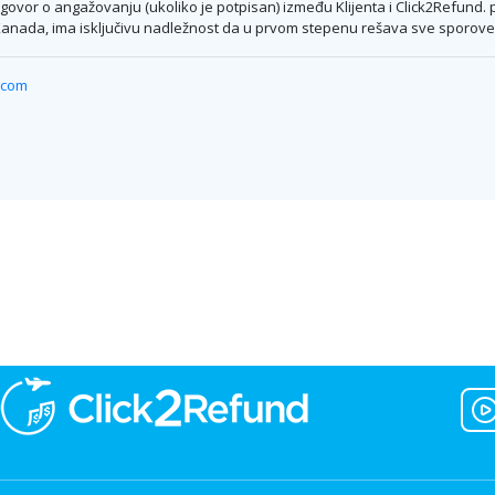
 Ugovor o angažovanju (ukoliko je potpisan) između Klijenta i Click2Refund
nada, ima isključivu nadležnost da u prvom stepenu rešava sve sporove koj
.com