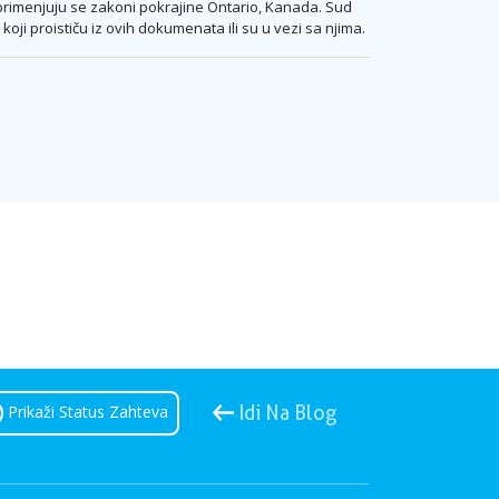
. primenjuju se zakoni pokrajine Ontario, Kanada. Sud
i proističu iz ovih dokumenata ili su u vezi sa njima.
Prikaži Status Zahteva
Idi Na Blog