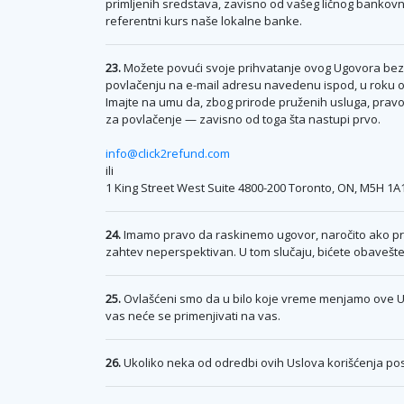
primljenih sredstava, zavisno od vašeg ličnog bankovno
referentni kurs naše lokalne banke.
23.
Možete povući svoje prihvatanje ovog Ugovora bez n
povlačenju na e-mail adresu navedenu ispod, u roku 
Imajte na umu da, zbog prirode pruženih usluga, pravo
za povlačenje — zavisno od toga šta nastupi prvo.
info@click2refund.com
ili
1 King Street West Suite 4800-200 Toronto, ON, M5H 1A
24.
Imamo pravo da raskinemo ugovor, naročito ako pre
zahtev neperspektivan. U tom slučaju, bićete obavešte
25.
Ovlašćeni smo da u bilo koje vreme menjamo ove Us
vas neće se primenjivati na vas.
26.
Ukoliko neka od odredbi ovih Uslova korišćenja post