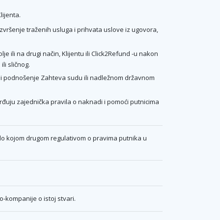
lijenta.
zvršenje traženih usluga i prihvata uslove iz ugovora,
ili na drugi način, Klijentu ili Click2Refund -u nakon
li sličnog.
ili podnošenje Zahteva sudu ili nadležnom državnom
vrđuju zajednička pravila o naknadi i pomoći putnicima
bilo kojom drugom regulativom o pravima putnika u
o-kompanije o istoj stvari.