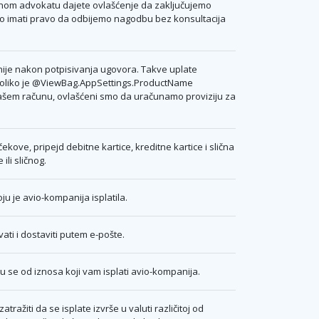
enom advokatu dajete ovlašćenje da zaključujemo
o imati pravo da odbijemo nagodbu bez konsultacija
anije nakon potpisivanja ugovora. Takve uplate
ukoliko je @ViewBag.AppSettings.ProductName
 našem računu, ovlašćeni smo da uračunamo proviziju za
ve, pripejd debitne kartice, kreditne kartice i slična
li sličnog.
 je avio-kompanija isplatila.
ti i dostaviti putem e-pošte.
 se od iznosa koji vam isplati avio-kompanija.
ažiti da se isplate izvrše u valuti različitoj od