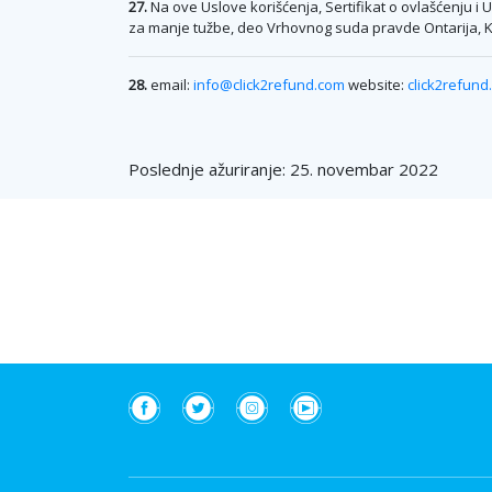
27.
Na ove Uslove korišćenja, Sertifikat o ovlašćenju i
za manje tužbe, deo Vrhovnog suda pravde Ontarija, Ka
28.
email:
info@click2refund.com
website:
click2refund
Poslednje ažuriranje: 25. novembar 2022