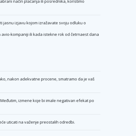
brani način plaćanja ili posrednika, koristimo
i jasnu izjavu kojom izražavate svoju odluku o
avio-kompaniji ili kada istekne rok od četrnaest dana
 ako, nakon adekvatne procene, smatramo da je vaš
Međutim, izmene koje bi imale negativan efekat po
će uticati na važenje preostalih odredbi.