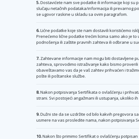
5.
Dostavićete nam sve podatke ili informacije koji su po
slučaju netačnih podataka/informacija ili prevarnog
se ugovor raskine u skladu sa ovim paragrafom.
6.
Lićne podatke koje ste nam dostavili koristićemo iskl
Prenećemo lične podatke trećim licima samo ako je to 
podnošenja ili zaštite pravnih zahteva ili odbrane u
7.
Zahtevane informacije nam mogu biti dostavljene put
zahteva, sprovodimo istraživanje kako bismo proverili i
obaveštavamo vas da je vaš zahtev prihvaćen i tražimo
pošte ili poštanske službe.
8.
Nakon potpisivanja Sertifikata o ovlašćenju i prihvat
strani. Svi postojeći angažmani ili ustupanja, ukoliko ih
9.
Dužni ste da se uzdržite od bilo kakvih pregovora sa
usmere na vas prosledite nama, nakon potpisivanja Ser
10.
Nakon što primimo Sertifikat o ovlašćenju potpisan 