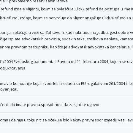
ja ili prekomerno rezervisanih letova.
2Refund izdaje Klijentu, kojim se ovlašćuje Click2Refund da postupa u ime K
2Refund , izdaje, kojim se potvrđuje da Klijent angažuje Click2Refund za i
nija isplaćuje u vezi sa Zahtevom, kao naknadu, nagodbu, gest dobre volje 
čuje isplate advokatskih provizija, sudskih taksi, troškova naplate, kamata i
nom pravnom zastupniku, kao što je advokat ili advokatska kancelarija, 
 261/2004 Evropskog parlamenta i Saveta od 11. februara 2004, kojom se ut
nog ukrcavanja.
 avio-kompanije koja izvodi let, u skladu sa EU regulativom 261/2004 ili 
ovanje(a).
eni i da imate pravnu sposobnost da zaključite ugovor.
ima i da nije u toku niti se očekuje bilo kakav pravni spor između vas i avi