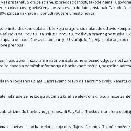
vaš pristanak. S druge strane, iz predostrožnosti, takođe nama i ugovor
ene u okviru ovog ovlašćenja ne zahtevaju dodatni pristanak. Takođe ćem
 80% iznosa naknade ili ponudi vaučere umesto novca.
o primite direktnu uplatu ili bilo koju drugu vrstu naknade od avio-komp
Refund-u na Proviziju za uslugu i proviziju troškova pravnog postupka, 
io uplatu od nadležne avio-kompanije. U slučaju kašnjenja u plaćanju po
škove prenosa.
m uputstvom i izabranim načinom isplate, ne snosimo odgovornost za: čeko
ledice davanja netačnih informacija o bankovnom računu, pogrešne adrese i
aznih i odlaznih uplata. Zadržavamo pravo da zadržimo svaku kamatu koju
te naknade se ne izdaju automatski, ali se elektronski račun može zahteva
abrati između bankovnog prenosa ili PayPal-a. Troškovi transfera odbijaju
ama u zavisnosti od kancelarije koja obrađuje vaš zahtev. Takođe možete zatr