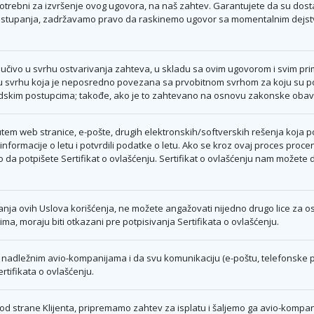
trebni za izvršenje ovog ugovora, na naš zahtev. Garantujete da su dostavlje
 postupanja, zadržavamo pravo da raskinemo ugovor sa momentalnim dejst
jučivo u svrhu ostvarivanja zahteva, u skladu sa ovim ugovorom i svim prim
u svrhu koja je neposredno povezana sa prvobitnom svrhom za koju su poda
 sudskim postupcima; takođe, ako je to zahtevano na osnovu zakonske obav
em web stranice, e-pošte, drugih elektronskih/softverskih rešenja koja p
nformacije o letu i potvrdili podatke o letu. Ako se kroz ovaj proces proc
 da potpišete Sertifikat o ovlašćenju. Sertifikat o ovlašćenju nam možete
anja ovih Uslova korišćenja, ne možete angažovati nijedno drugo lice za ost
 ima, moraju biti otkazani pre potpisivanja Sertifikata o ovlašćenju.
 nadležnim avio-kompanijama i da svu komunikaciju (e-poštu, telefonske po
tifikata o ovlašćenju.
od strane Klijenta, pripremamo zahtev za isplatu i šaljemo ga avio-kompani