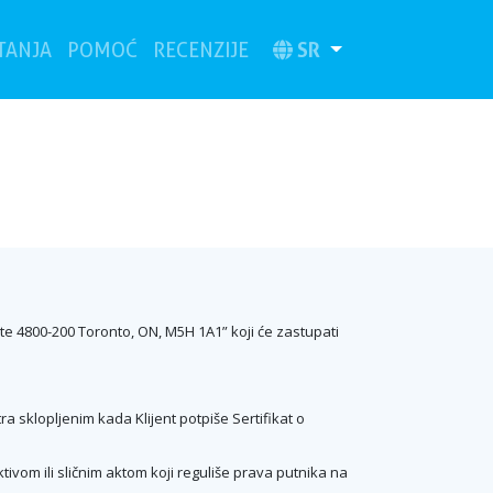
(current)
SR
ITANJA
POMOĆ
RECENZIJE
ite 4800-200 Toronto, ON, M5H 1A1” koji će zastupati
ra sklopljenim kada Klijent potpiše Sertifikat o
ivom ili sličnim aktom koji reguliše prava putnika na