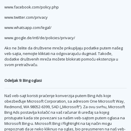
www.facebook.com/policy.php
www.twitter.com/privacy
www.whatsapp.com/legal/
www.google.de/intl/de/policies/privacy/
Ako ne želite da društvene mreže prikupljaju podatke putem našeg
veb-sajta, nemojte kliktati na odgovarajuću dugmad. Takođe,
dodatke društvenih mreža možete blokirati pomoću ekstenzija u
svom pretraživaču.
Odeljak 9: Bing oglasi
Naš veb-sajt koristi praćenje konverzija putem Bing Ads koje
obezbeđuje Microsoft Corporation, sa adresom One Microsoft Way,
Redmond, WA 98052-6399, SAD („Microsoft“). Za ovu svrhu, Microsoft
Bing Ads postavlja kolačić na vaš računar ili uređaj sa kojeg
pristupate kada ste povezani sa našim veb-sajtom putem oglasa na
Microsoft Bing-u. Microsoft Bing i Flightright na taj način mogu
prepoznati da je neko kliknuo na oglas, bio preusmeren na naš veb-