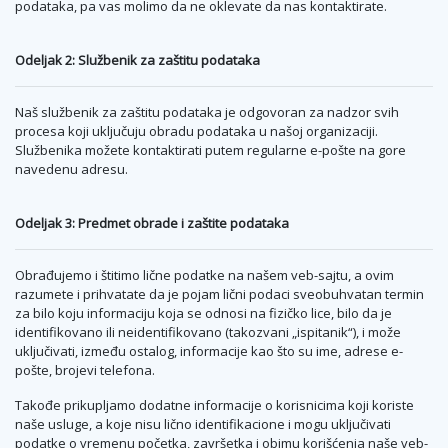
podataka, pa vas molimo da ne oklevate da nas kontaktirate.
Odeljak 2: Službenik za zaštitu podataka
Naš službenik za zaštitu podataka je odgovoran za nadzor svih
procesa koji uključuju obradu podataka u našoj organizaciji.
Službenika možete kontaktirati putem regularne e-pošte na gore
navedenu adresu.
Odeljak 3: Predmet obrade i zaštite podataka
Obrađujemo i štitimo lične podatke na našem veb-sajtu, a ovim
razumete i prihvatate da je pojam lični podaci sveobuhvatan termin
za bilo koju informaciju koja se odnosi na fizičko lice, bilo da je
identifikovano ili neidentifikovano (takozvani „ispitanik“), i može
uključivati, između ostalog, informacije kao što su ime, adrese e-
pošte, brojevi telefona.
Takođe prikupljamo dodatne informacije o korisnicima koji koriste
naše usluge, a koje nisu lično identifikacione i mogu uključivati
podatke o vremenu početka, završetka i obimu korišćenja naše veb-