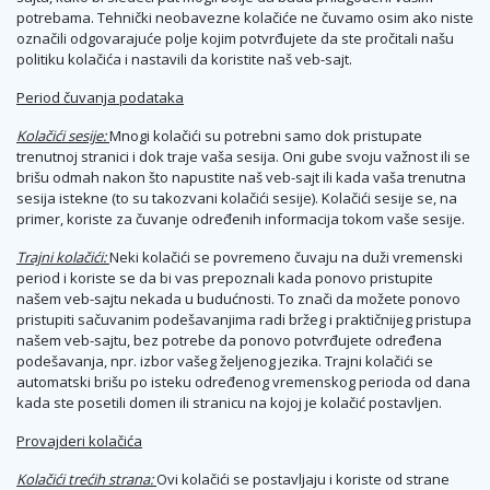
potrebama. Tehnički neobavezne kolačiće ne čuvamo osim ako niste
označili odgovarajuće polje kojim potvrđujete da ste pročitali našu
politiku kolačića i nastavili da koristite naš veb-sajt.
Period čuvanja podataka
Kolačići sesije:
Mnogi kolačići su potrebni samo dok pristupate
trenutnoj stranici i dok traje vaša sesija. Oni gube svoju važnost ili se
brišu odmah nakon što napustite naš veb-sajt ili kada vaša trenutna
sesija istekne (to su takozvani kolačići sesije). Kolačići sesije se, na
primer, koriste za čuvanje određenih informacija tokom vaše sesije.
Trajni kolačići:
Neki kolačići se povremeno čuvaju na duži vremenski
period i koriste se da bi vas prepoznali kada ponovo pristupite
našem veb-sajtu nekada u budućnosti. To znači da možete ponovo
pristupiti sačuvanim podešavanjima radi bržeg i praktičnijeg pristupa
našem veb-sajtu, bez potrebe da ponovo potvrđujete određena
podešavanja, npr. izbor vašeg željenog jezika. Trajni kolačići se
automatski brišu po isteku određenog vremenskog perioda od dana
kada ste posetili domen ili stranicu na kojoj je kolačić postavljen.
Provajderi kolačića
Kolačići trećih strana:
Ovi kolačići se postavljaju i koriste od strane