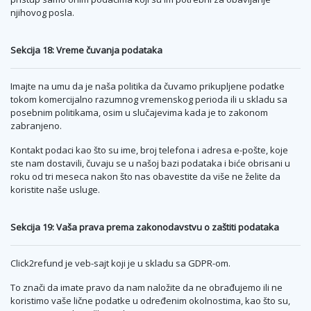
njihovog posla.
Sekcija 18: Vreme čuvanja podataka
Imajte na umu da je naša politika da čuvamo prikupljene podatke
tokom komercijalno razumnog vremenskog perioda ili u skladu sa
posebnim politikama, osim u slučajevima kada je to zakonom
zabranjeno.
Kontakt podaci kao što su ime, broj telefona i adresa e-pošte, koje
ste nam dostavili, čuvaju se u našoj bazi podataka i biće obrisani u
roku od tri meseca nakon što nas obavestite da više ne želite da
koristite naše usluge.
Sekcija 19: Vaša prava prema zakonodavstvu o zaštiti podataka
Click2refund je veb-sajt koji je u skladu sa GDPR-om.
To znači da imate pravo da nam naložite da ne obrađujemo ili ne
koristimo vaše lične podatke u određenim okolnostima, kao što su,