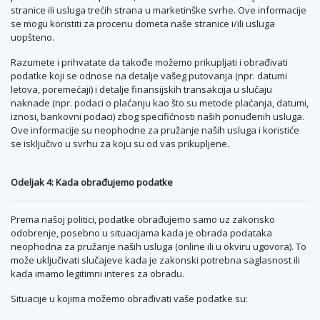
stranice ili usluga trećih strana u marketinške svrhe. Ove informacije
se mogu koristiti za procenu dometa naše stranice i/ili usluga
uopšteno.
Razumete i prihvatate da takođe možemo prikupljati i obrađivati
podatke koji se odnose na detalje vašeg putovanja (npr. datumi
letova, poremećaji) i detalje finansijskih transakcija u slučaju
naknade (npr. podaci o plaćanju kao što su metode plaćanja, datumi,
iznosi, bankovni podaci) zbog specifičnosti naših ponuđenih usluga.
Ove informacije su neophodne za pružanje naših usluga i koristiće
se isključivo u svrhu za koju su od vas prikupljene.
Odeljak 4: Kada obrađujemo podatke
Prema našoj politici, podatke obrađujemo samo uz zakonsko
odobrenje, posebno u situacijama kada je obrada podataka
neophodna za pružanje naših usluga (online ili u okviru ugovora). To
može uključivati slučajeve kada je zakonski potrebna saglasnost ili
kada imamo legitimni interes za obradu.
Situacije u kojima možemo obrađivati vaše podatke su: