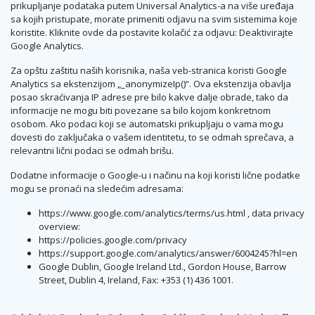
prikupljanje podataka putem Universal Analytics-a na više uređaja
sa kojih pristupate, morate primeniti odjavu na svim sistemima koje
koristite. Kliknite ovde da postavite kolačić za odjavu: Deaktivirajte
Google Analytics.
Za opštu zaštitu naših korisnika, naša veb-stranica koristi Google
Analytics sa ekstenzijom „_anonymizeIp()“. Ova ekstenzija obavlja
posao skraćivanja IP adrese pre bilo kakve dalјe obrade, tako da
informacije ne mogu biti povezane sa bilo kojom konkretnom
osobom. Ako podaci koji se automatski prikupljaju o vama mogu
dovesti do zaključaka o vašem identitetu, to se odmah sprečava, a
relevantni lični podaci se odmah brišu.
Dodatne informacije o Google-u i načinu na koji koristi lične podatke
mogu se pronaći na sledećim adresama:
https://www.google.com/analytics/terms/us.html , data privacy
overview:
https://policies.google.com/privacy
https://support.google.com/analytics/answer/6004245?hl=en
Google Dublin, Google Ireland Ltd., Gordon House, Barrow
Street, Dublin 4, Ireland, Fax: +353 (1) 436 1001.