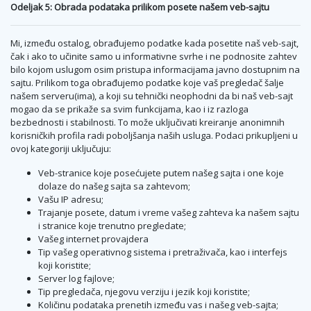
Odeljak 5: Obrada podataka prilikom posete našem veb-sajtu
Mi, između ostalog, obrađujemo podatke kada posetite naš veb-sajt,
čak i ako to učinite samo u informativne svrhe i ne podnosite zahtev
bilo kojom uslugom osim pristupa informacijama javno dostupnim na
sajtu. Prilikom toga obrađujemo podatke koje vaš pregledač šalje
našem serveru(ima), a koji su tehnički neophodni da bi naš veb-sajt
mogao da se prikaže sa svim funkcijama, kao i iz razloga
bezbednosti i stabilnosti. To može uključivati kreiranje anonimnih
korisničkih profila radi poboljšanja naših usluga. Podaci prikupljeni u
ovoj kategoriji uključuju:
Veb-stranice koje posećujete putem našeg sajta i one koje
dolaze do našeg sajta sa zahtevom;
Vašu IP adresu;
Trajanje posete, datum i vreme vašeg zahteva ka našem sajtu
i stranice koje trenutno pregledate;
Vašeg internet provajdera
Tip vašeg operativnog sistema i pretraživača, kao i interfejs
koji koristite;
Server log fajlove;
Tip pregledača, njegovu verziju i jezik koji koristite;
Količinu podataka prenetih između vas i našeg veb-sajta;