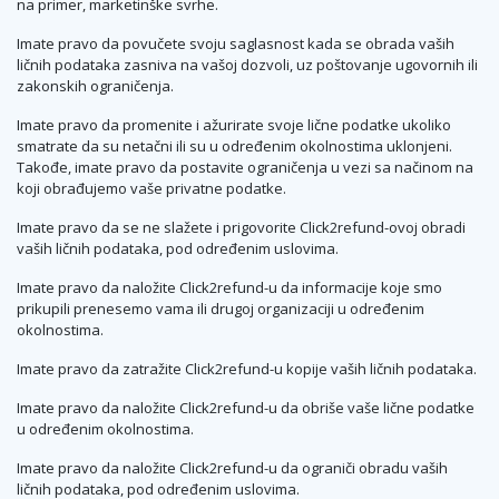
na primer, marketinške svrhe.
Imate pravo da povučete svoju saglasnost kada se obrada vaših
ličnih podataka zasniva na vašoj dozvoli, uz poštovanje ugovornih ili
zakonskih ograničenja.
Imate pravo da promenite i ažurirate svoje lične podatke ukoliko
smatrate da su netačni ili su u određenim okolnostima uklonjeni.
Takođe, imate pravo da postavite ograničenja u vezi sa načinom na
koji obrađujemo vaše privatne podatke.
Imate pravo da se ne slažete i prigovorite Click2refund-ovoj obradi
vaših ličnih podataka, pod određenim uslovima.
Imate pravo da naložite Click2refund-u da informacije koje smo
prikupili prenesemo vama ili drugoj organizaciji u određenim
okolnostima.
Imate pravo da zatražite Click2refund-u kopije vaših ličnih podataka.
Imate pravo da naložite Click2refund-u da obriše vaše lične podatke
u određenim okolnostima.
Imate pravo da naložite Click2refund-u da ograniči obradu vaših
ličnih podataka, pod određenim uslovima.