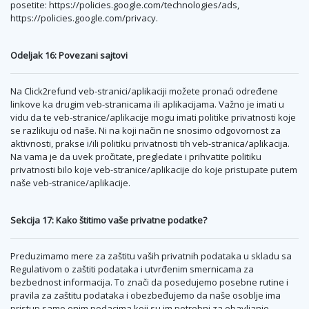
posetite: https://policies.google.com/technologies/ads,
https://policies.google.com/privacy.
Odeljak 16: Povezani sajtovi
Na Click2refund veb-stranici/aplikaciji možete pronaći određene
linkove ka drugim veb-stranicama ili aplikacijama. Važno je imati u
vidu da te veb-stranice/aplikacije mogu imati politike privatnosti koje
se razlikuju od naše. Ni na koji način ne snosimo odgovornost za
aktivnosti, prakse i/ili politiku privatnosti tih veb-stranica/aplikacija.
Na vama je da uvek pročitate, pregledate i prihvatite politiku
privatnosti bilo koje veb-stranice/aplikacije do koje pristupate putem
naše veb-stranice/aplikacije.
Sekcija 17: Kako štitimo vaše privatne podatke?
Preduzimamo mere za zaštitu vaših privatnih podataka u skladu sa
Regulativom o zaštiti podataka i utvrđenim smernicama za
bezbednost informacija. To znači da posedujemo posebne rutine i
pravila za zaštitu podataka i obezbeđujemo da naše osoblje ima
pristup samo onim podacima koji su im potrebni za obavljanje