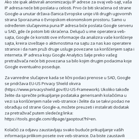
Ako ste ipak aktivirali anonimizaciju IP adrese za ovaj veb-sajt, vaša
IP adresa neće biti poslata u celosti. Prvo će biti skraćena od strane
Google-a unutar država članica Evropske unije i/ili drugih ugovornih
strana Sporazuma o Evropskom ekonomskom prostoru. Samo u
određenim slučajevima puna IP adresa biće poslata Google serveru
u SAD, gde će potom biti skraćena. Delujući u ime operatera veb-
sajta, Google će koristiti ove informacije da analizira vaše korišćenje
sajta, kreira izveštaje o aktivnostima na sajtu za nas kao operatere
stranice i da nam pruži druge usluge povezane sa korišćenjem sajta i
interneta. IP adresa koju Google Analytics šalje preko vašeg
pretraživača neće biti povezana sa bilo kojim drugim podacima koje
Google eventualno poseduje.
Za vanredne slučajeve kada se lični podaci prenose u SAD, Google
se pridržava EU-US Privacy Shield okvira
(https://www.privacyshield.gov/EU-US-Framework). Ukoliko takođe
želite da sprečite prikupljanje podataka generisanih kolačićima u
vezi sa korišćenjem naše veb-stranice i želite da se takvi podaci ne
obrađuju od strane Google-a, možete preuzeti i instalirati dodatak
za pretraživač putem sledećeg linka:
https://tools.google.com/dlpage/gaoptout?hl=en.
Kolačići za odjavu zaustavljaju svako buduće prikupljanje vaših
informacija prilikom posete ove veb-stranice. Da biste zaustavili