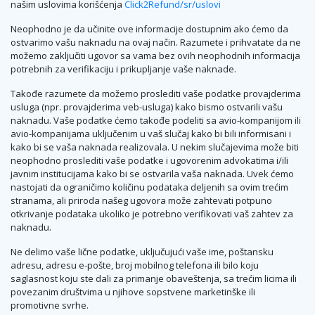
našim uslovima korišćenja
Click2Refund/sr/uslovi
Neophodno je da učinite ove informacije dostupnim ako ćemo da
ostvarimo vašu naknadu na ovaj način. Razumete i prihvatate da ne
možemo zaključiti ugovor sa vama bez ovih neophodnih informacija
potrebnih za verifikaciju i prikupljanje vaše naknade.
Takođe razumete da možemo proslediti vaše podatke provajderima
usluga (npr. provajderima veb-usluga) kako bismo ostvarili vašu
naknadu. Vaše podatke ćemo takođe podeliti sa avio-kompanijom ili
avio-kompanijama uključenim u vaš slučaj kako bi bili informisani i
kako bi se vaša naknada realizovala. U nekim slučajevima može biti
neophodno proslediti vaše podatke i ugovorenim advokatima i/ili
javnim institucijama kako bi se ostvarila vaša naknada. Uvek ćemo
nastojati da ograničimo količinu podataka deljenih sa ovim trećim
stranama, ali priroda našeg ugovora može zahtevati potpuno
otkrivanje podataka ukoliko je potrebno verifikovati vaš zahtev za
naknadu.
Ne delimo vaše lične podatke, uključujući vaše ime, poštansku
adresu, adresu e-pošte, broj mobilnog telefona ili bilo koju
saglasnost koju ste dali za primanje obaveštenja, sa trećim licima ili
povezanim društvima u njihove sopstvene marketinške ili
promotivne svrhe.