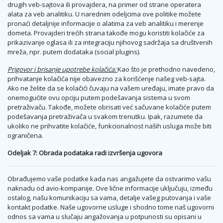
drugih veb-sajtova ili provajdera, na primer od strane operatera
alata za veb analitiku. U narednim odeljcima ove politike možete
pronaći detaljnije informacije o alatima za veb analitiku i merenje
dometa. Provajderi trećih strana takođe mogu koristiti kolačiće za
prikazivanje oglasa ili za integraciju njihovog sadržaja sa društvenih
mreža, npr. putem dodataka (social plugins).
Prigovor i brisanje upotrebe kolačića:
Kao što je prethodno navedeno,
prihvatanje kolačića nije obavezno za korišćenje našeg veb-sajta.
Ako ne želite da se kolačići čuvaju na vašem uređaju, imate pravo da
onemogućite ovu opciju putem podešavanja sistema u svom
pretraživaču. Takođe, možete obrisati već sačuvane kolačiće putem
podešavanja pretraživača u svakom trenutku. Ipak, razumete da
ukoliko ne prihvatite kolačiće, funkcionalnost naših usluga može biti
ograničena.
Odeljak 7: Obrada podataka radi izvršenja ugovora
Obrađujemo vaše podatke kada nas angažujete da ostvarimo vašu
naknadu od avio-kompanije. Ove lične informacije uključuju, između
ostalog, našu komunikaciju sa vama, detalje vašeg putovanja i vaše
kontakt podatke. Naše ugovorne usluge i shodno tome naš ugovorni
odnos sa vama u slučaju angažovanja u potpunosti su opisani u