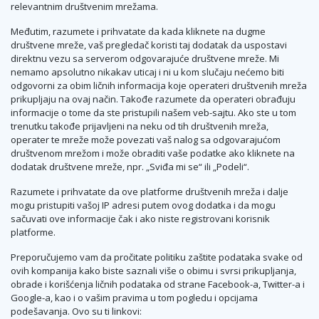
relevantnim društvenim mrežama.
Međutim, razumete i prihvatate da kada kliknete na dugme
društvene mreže, vaš pregledač koristi taj dodatak da uspostavi
direktnu vezu sa serverom odgovarajuće društvene mreže. Mi
nemamo apsolutno nikakav uticaj i ni u kom slučaju nećemo biti
odgovorni za obim ličnih informacija koje operateri društvenih mreža
prikupljaju na ovaj način. Takođe razumete da operateri obrađuju
informacije o tome da ste pristupili našem veb-sajtu. Ako ste u tom
trenutku takođe prijavljeni na neku od tih društvenih mreža,
operater te mreže može povezati vaš nalog sa odgovarajućom
društvenom mrežom i može obraditi vaše podatke ako kliknete na
dodatak društvene mreže, npr. „Sviđa mi se“ ili „Podeli“.
Razumete i prihvatate da ove platforme društvenih mreža i dalje
mogu pristupiti vašoj IP adresi putem ovog dodatka i da mogu
sačuvati ove informacije čak i ako niste registrovani korisnik
platforme.
Preporučujemo vam da pročitate politiku zaštite podataka svake od
ovih kompanija kako biste saznali više o obimu i svrsi prikupljanja,
obrade i korišćenja ličnih podataka od strane Facebook-a, Twitter-a i
Google-a, kao i o vašim pravima u tom pogledu i opcijama
podešavanja. Ovo su ti linkovi: