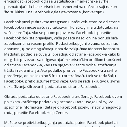
efikasnost Facebook oglasa u statističke i marketinške svrhe,
posmatrajući da li su korisnici preusmereni na naš veb-sajt nakon
što su kliknuli na Facebook oglas (takozvana „konverzija“).
Facebook pixel je direktno integrisan u naše veb-stranice od strane
Facebook-a i može sačuvati takozvani kolačić, tj. malu datoteku, na
vašem uređaju. Ako se potom prijavite na Facebook ili posetite
Facebook dok ste prijavljeni, vaša poseta našoj online ponudi biće
zabeležena na vašem profilu. Podaci prikupljeni o vama su za nas
anonimni, tj. ne omogućavaju nam da zaključimo identitet korisnika.
Međutim, podaci se čuvaju i obrađuju od strane Facebook-a kako bi
mogli biti povezani sa odgovarajućim korisničkim profilom i korišćeni
od strane Facebook-a, kao i za njegove vlastite svrhe istraživanja
tržišta i reklamiranja. Ako podatke prenosimo Facebook-u u svrhe
poređenja, oni se lokalno šifruju u pretraživaču i tek se tada šalju
Facebook-u preko sigurne https veze. Ovo se radi isključivo u svrhu
usklađivanja šifrovanih podataka od strane Facebook-a.
Obrada podataka od strane Facebook-a uređena je Facebook-ovom
politikom korišćenja podataka (Facebook Data Usage Policy). Za
specifične informacije i detalje o Facebook pixel-u i načinu njegovog
rada, posetite Facebook Help Center.
Možete se protiviti prikupljanju podataka putem Facebook pixel-a i