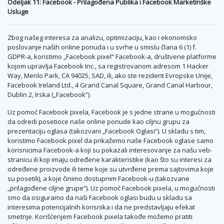
Odeljak 11: Facebook - Prilagođena Publika i Facebook Marketinške
Usluge
Zbog našeg interesa za analizu, optimizaciju, kao i ekonomsko
poslovanje naših online ponuda i u svrhe u smislu člana 6 (1) f.
GDPR-a, koristimo „Facebook pixel“ Facebook-a, društvene platforme
kojom upravlja Facebook Inc., sa registrovanom adresom 1 Hacker
Way, Menlo Park, CA 94025, SAD, ili, ako ste rezident Evropske Unije,
Facebook Ireland Ltd., 4 Grand Canal Square, Grand Canal Harbour,
Dublin 2, Irska („Facebook“).
Uz pomoć Facebook pixela, Facebook je s jedne strane u mogućnosti
da odredi posetioce naše online ponude kao ciljnu grupu za
prezentaciju oglasa (takozvani „Facebook Oglasi“). U skladu s tim,
koristimo Facebook pixel da prikažemo naše Facebook oglase samo
korisnicima Facebook-a koji su pokazali interesovanje za našu veb-
stranicu ili koji imaju određene karakteristike (kao što su interesi za
određene proizvode ili teme koje su utvrđene prema sajtovima koje
su posetili), a koje činimo dostupnim Facebook-u (takozvane
„prilagođene ciljne grupe“). Uz pomoć Facebook pixela, u mogućnosti
smo da osiguramo da naši Facebook oglasi budu u skladu sa
interesima potencijalnih korisnika i da ne predstavljaju efekat
smetnje. Korišćenjem Facebook pixela takođe možemo pratiti