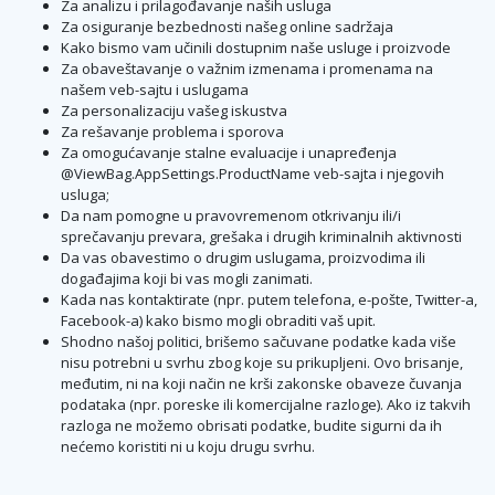
Za analizu i prilagođavanje naših usluga
Za osiguranje bezbednosti našeg online sadržaja
Kako bismo vam učinili dostupnim naše usluge i proizvode
Za obaveštavanje o važnim izmenama i promenama na
našem veb-sajtu i uslugama
Za personalizaciju vašeg iskustva
Za rešavanje problema i sporova
Za omogućavanje stalne evaluacije i unapređenja
@ViewBag.AppSettings.ProductName veb-sajta i njegovih
usluga;
Da nam pomogne u pravovremenom otkrivanju ili/i
sprečavanju prevara, grešaka i drugih kriminalnih aktivnosti
Da vas obavestimo o drugim uslugama, proizvodima ili
događajima koji bi vas mogli zanimati.
Kada nas kontaktirate (npr. putem telefona, e-pošte, Twitter-a,
Facebook-a) kako bismo mogli obraditi vaš upit.
Shodno našoj politici, brišemo sačuvane podatke kada više
nisu potrebni u svrhu zbog koje su prikupljeni. Ovo brisanje,
međutim, ni na koji način ne krši zakonske obaveze čuvanja
podataka (npr. poreske ili komercijalne razloge). Ako iz takvih
razloga ne možemo obrisati podatke, budite sigurni da ih
nećemo koristiti ni u koju drugu svrhu.