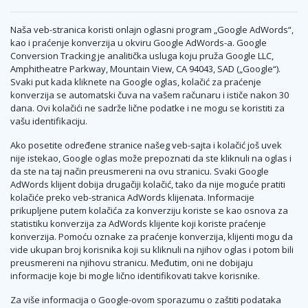
Naša veb-stranica koristi onlajn oglasni program „Google AdWords“,
kao i praćenje konverzija u okviru Google AdWords-a. Google
Conversion Tracking je analitička usluga koju pruža Google LLC,
Amphitheatre Parkway, Mountain View, CA 94043, SAD („Google“).
Svaki put kada kliknete na Google oglas, kolačić za praćenje
konverzija se automatski čuva na vašem računaru i ističe nakon 30
dana. Ovi kolačići ne sadrže lične podatke i ne mogu se koristiti za
vašu identifikaciju.
Ako posetite određene stranice našeg veb-sajta i kolačić još uvek
nije istekao, Google oglas može prepoznati da ste kliknuli na oglas i
da ste na taj način preusmereni na ovu stranicu. Svaki Google
AdWords klijent dobija drugačiji kolačić, tako da nije moguće pratiti
kolačiće preko veb-stranica AdWords klijenata. Informacije
prikupljene putem kolačića za konverziju koriste se kao osnova za
statistiku konverzija za AdWords klijente koji koriste praćenje
konverzija. Pomoću oznake za praćenje konverzija, klijenti mogu da
vide ukupan broj korisnika koji su kliknuli na njihov oglas i potom bili
preusmereni na njihovu stranicu. Međutim, oni ne dobijaju
informacije koje bi mogle lično identifikovati takve korisnike.
Za više informacija o Google-ovom sporazumu o zaštiti podataka