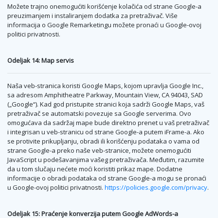
Možete trajno onemogućiti korišćenje kolačića od strane Google-a
preuzimanjem i instaliranjem dodatka za pretraživač. Više
informacija o Google Remarketingu možete pronaći u Google-ovoj
politici privatnosti.
Odeljak 14: Map servis
Naša veb-stranica koristi Google Maps, kojom upravlja Google Inc.,
sa adresom Amphitheatre Parkway, Mountain View, CA 94043, SAD
(„Google“). Kad god pristupite stranici koja sadrži Google Maps, vaš
pretraživač se automatski povezuje sa Google serverima. Ovo
omogućava da sadržaj mape bude direktno prenet u vaš pretraživač
i integrisan u veb-stranicu od strane Google-a putem iFrame-a. Ako
se protivite prikupljanju, obradi ili korišćenju podataka o vama od
strane Google-a preko naše veb-stranice, možete onemogućiti
JavaScript u podešavanjima vašeg pretraživača. Međutim, razumite
da u tom slučaju nećete moći koristiti prikaz mape. Dodatne
informacije o obradi podataka od strane Google-a mogu se pronaći
u Google-ovoj politici privatnosti.
https://policies.google.com/privacy
.
Odeljak 15: Praćenje konverzija putem Google AdWords-a