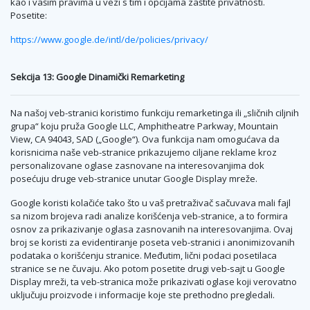
kao i vašim pravima u vezi s tim i opcijama zaštite privatnosti.
Posetite:
https://www.google.de/intl/de/policies/privacy/
Sekcija 13: Google Dinamički Remarketing
Na našoj veb-stranici koristimo funkciju remarketinga ili „sličnih ciljnih
grupa“ koju pruža Google LLC, Amphitheatre Parkway, Mountain
View, CA 94043, SAD („Google“). Ova funkcija nam omogućava da
korisnicima naše veb-stranice prikazujemo ciljane reklame kroz
personalizovane oglase zasnovane na interesovanjima dok
posećuju druge veb-stranice unutar Google Display mreže.
Google koristi kolačiće tako što u vaš pretraživač sačuvava mali fajl
sa nizom brojeva radi analize korišćenja veb-stranice, a to formira
osnov za prikazivanje oglasa zasnovanih na interesovanjima. Ovaj
broj se koristi za evidentiranje poseta veb-stranici i anonimizovanih
podataka o korišćenju stranice. Međutim, lični podaci posetilaca
stranice se ne čuvaju. Ako potom posetite drugi veb-sajt u Google
Display mreži, ta veb-stranica može prikazivati oglase koji verovatno
uključuju proizvode i informacije koje ste prethodno pregledali.