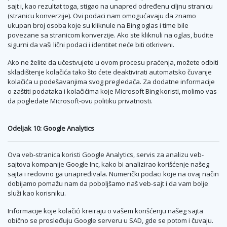
sajt i, kao rezultat toga, stigao na unapred određenu ciljnu stranicu
(stranicu konverzije). Ovi podaci nam omogućavaju da znamo
ukupan broj osoba koje su kliknule na Bing oglas i time bile
povezane sa stranicom konverzije. Ako ste kliknuli na oglas, budite
sigurni da vaši lični podaci i identitet neće biti otkriveni.
Ako ne želite da učestvujete u ovom procesu praćenja, možete odbiti
skladištenje kolačića tako što ćete deaktivirati automatsko čuvanje
kolačića u podešavanjima svog pregledača. Za dodatne informacije
o zaštiti podataka i kolačićima koje Microsoft Bing koristi, molimo vas
da pogledate Microsoft-ovu politiku privatnosti.
Odeljak 10: Google Analytics
Ova veb-stranica koristi Google Analytics, servis za analizu veb-
sajtova kompanije Google Inc, kako bi analizirao korišćenje našeg
sajta i redovno ga unapređivala. Numerički podaci koje na ovaj način
dobijamo pomažu nam da poboljšamo naš veb-sajt i da vam bolje
služi kao korisniku.
Informacije koje kolačići kreiraju o vašem korišćenju našeg sajta
obično se prosleđuju Google serveru u SAD, gde se potom i čuvaju.