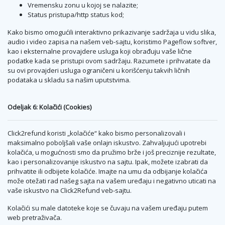
Vremensku zonu u kojoj se nalazite;
Status pristupa/http status kod;
Kako bismo omogućili interaktivno prikazivanje sadržaja u vidu slika,
audio i video zapisa na našem veb-sajtu, koristimo Pageflow softver,
kao i eksternalne provajdere usluga koji obrađuju vaše lične
podatke kada se pristupi ovom sadržaju. Razumete i prihvatate da
su ovi provajderi usluga ograničeni u korišćenju takvih ličnih
podataka u skladu sa našim uputstvima.
Odeljak 6: Kolačići (Cookies)
Click2refund koristi „kolačiće“ kako bismo personalizovali i
maksimalno poboljšali vaše onlajn iskustvo. Zahvaljujući upotrebi
kolačića, u mogućnosti smo da pružimo brže i još preciznije rezultate,
kao i personalizovanije iskustvo na sajtu. Ipak, možete izabrati da
prihvatite ili odbijete kolačiće. Imajte na umu da odbijanje kolačića
može otežati rad našeg sajta na vašem uređaju i negativno uticati na
vaše iskustvo na Click2Refund veb-sajtu.
Kolačići su male datoteke koje se čuvaju na vašem uređaju putem
web pretraživača.