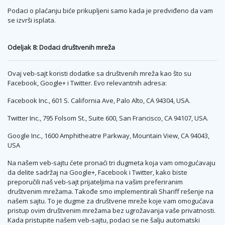
Podaci o plaćanju biće prikupljeni samo kada je predviđeno da vam
se izvrši isplata.
Odeljak 8: Dodaci društvenih mreža
Ovaj veb-sajt koristi dodatke sa društvenih mreža kao što su
Facebook, Google+ i Twitter. Evo relevantnih adresa:
Facebook Inc., 601 S. California Ave, Palo Alto, CA 94304, USA.
Twitter Inc., 795 Folsom St., Suite 600, San Francisco, CA 94107, USA.
Google Inc., 1600 Amphitheatre Parkway, Mountain View, CA 94043,
USA
Na našem veb-sajtu ćete pronaći tri dugmeta koja vam omogućavaju
da delite sadržaj na Google+, Facebook i Twitter, kako biste
preporučili naš veb-sajt prijateljima na vašim preferiranim
društvenim mrežama. Takođe smo implementirali Shariff rešenje na
našem sajtu. To je dugme za društvene mreže koje vam omogućava
pristup ovim društvenim mrežama bez ugrožavanja vaše privatnosti.
Kada pristupite našem veb-sajtu, podaci se ne šalju automatski