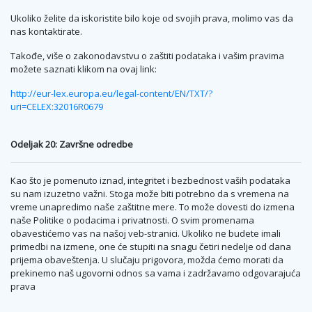
Ukoliko želite da iskoristite bilo koje od svojih prava, molimo vas da
nas kontaktirate.
Takođe, više o zakonodavstvu o zaštiti podataka i vašim pravima
možete saznati klikom na ovaj link:
http://eur-lex.europa.eu/legal-content/EN/TXT/?
uri=CELEX:32016R0679
Odeljak 20: Završne odredbe
Kao što je pomenuto iznad, integritet i bezbednost vaših podataka
su nam izuzetno važni. Stoga može biti potrebno da s vremena na
vreme unapredimo naše zaštitne mere. To može dovesti do izmena
naše Politike o podacima i privatnosti. O svim promenama
obavestićemo vas na našoj veb-stranici. Ukoliko ne budete imali
primedbi na izmene, one će stupiti na snagu četiri nedelje od dana
prijema obaveštenja. U slučaju prigovora, možda ćemo morati da
prekinemo naš ugovorni odnos sa vama i zadržavamo odgovarajuća
prava