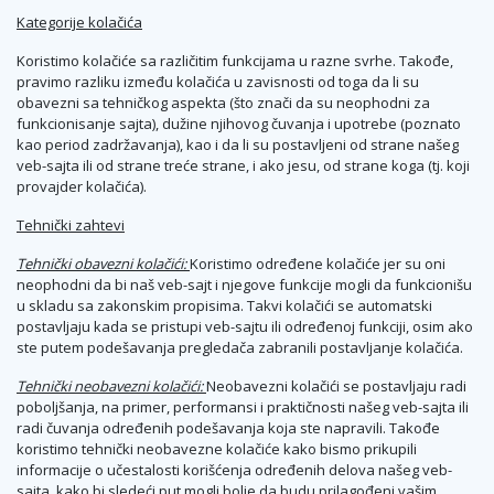
Kategorije kolačića
Koristimo kolačiće sa različitim funkcijama u razne svrhe. Takođe,
pravimo razliku između kolačića u zavisnosti od toga da li su
obavezni sa tehničkog aspekta (što znači da su neophodni za
funkcionisanje sajta), dužine njihovog čuvanja i upotrebe (poznato
kao period zadržavanja), kao i da li su postavljeni od strane našeg
veb-sajta ili od strane treće strane, i ako jesu, od strane koga (tj. koji
provajder kolačića).
Tehnički zahtevi
Tehnički obavezni kolačići:
Koristimo određene kolačiće jer su oni
neophodni da bi naš veb-sajt i njegove funkcije mogli da funkcionišu
u skladu sa zakonskim propisima. Takvi kolačići se automatski
postavljaju kada se pristupi veb-sajtu ili određenoj funkciji, osim ako
ste putem podešavanja pregledača zabranili postavljanje kolačića.
Tehnički neobavezni kolačići:
Neobavezni kolačići se postavljaju radi
poboljšanja, na primer, performansi i praktičnosti našeg veb-sajta ili
radi čuvanja određenih podešavanja koja ste napravili. Takođe
koristimo tehnički neobavezne kolačiće kako bismo prikupili
informacije o učestalosti korišćenja određenih delova našeg veb-
sajta, kako bi sledeći put mogli bolje da budu prilagođeni vašim