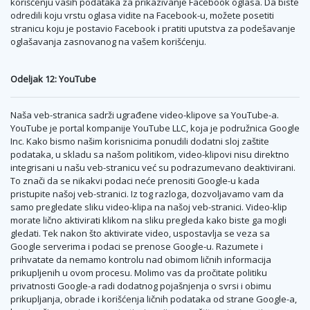
korišćenju vaših podataka za prikazivanje Facebook oglasa. Da biste
odredili koju vrstu oglasa vidite na Facebook-u, možete posetiti
stranicu koju je postavio Facebook i pratiti uputstva za podešavanje
oglašavanja zasnovanog na vašem korišćenju.
Odeljak 12: YouTube
Naša veb-stranica sadrži ugrađene video-klipove sa YouTube-a.
YouTube je portal kompanije YouTube LLC, koja je podružnica Google
Inc. Kako bismo našim korisnicima ponudili dodatni sloj zaštite
podataka, u skladu sa našom politikom, video-klipovi nisu direktno
integrisani u našu veb-stranicu već su podrazumevano deaktivirani.
To znači da se nikakvi podaci neće prenositi Google-u kada
pristupite našoj veb-stranici. Iz tog razloga, dozvoljavamo vam da
samo pregledate sliku video-klipa na našoj veb-stranici. Video-klip
morate lično aktivirati klikom na sliku pregleda kako biste ga mogli
gledati. Tek nakon što aktivirate video, uspostavlja se veza sa
Google serverima i podaci se prenose Google-u. Razumete i
prihvatate da nemamo kontrolu nad obimom ličnih informacija
prikupljenih u ovom procesu. Molimo vas da pročitate politiku
privatnosti Google-a radi dodatnog pojašnjenja o svrsi i obimu
prikupljanja, obrade i korišćenja ličnih podataka od strane Google-a,