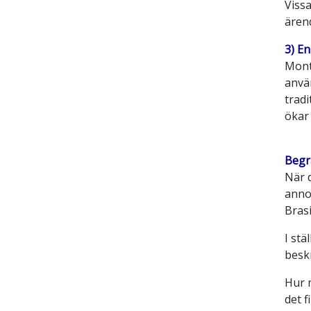
Vissa
ären
3) E
Mont
använ
trad
ökar 
Begr
När 
anno
Bras
I stä
beskr
Hur 
det f