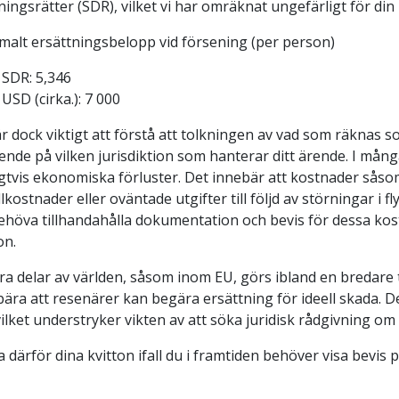
ingsrätter (SDR), vilket vi har omräknat ungefärligt för din
malt ersättningsbelopp vid försening (per person)
SDR: 5,346
USD (cirka.): 7 000
r dock viktigt att förstå att tolkningen av vad som räknas 
ende på vilken jurisdiktion som hanterar ditt ärende. I mån
igtvis ekonomiska förluster. Det innebär att kostnader såso
lkostnader eller oväntade utgifter till följd av störningar i
ehöva tillhandahålla dokumentation och bevis för dessa kostn
on.
ra delar av världen, såsom inom EU, görs ibland en bredare to
ära att resenärer kan begära ersättning för ideell skada. Dess
 vilket understryker vikten av att söka juridisk rådgivning o
 därför dina kvitton ifall du i framtiden behöver visa bevis 