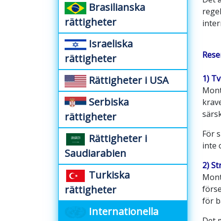
Brasilianska
regel
rättigheter
inter
Israeliska
Rese
rättigheter
1) T
Rättigheter i USA
Mont
Serbiska
krave
särsk
rättigheter
För 
Rättigheter i
inte 
Saudiarabien
2) St
Turkiska
Mont
rättigheter
förse
för 
Internationella
Det 