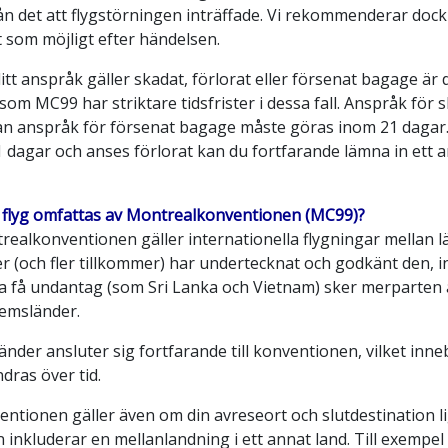
ån det att flygstörningen inträffade. Vi rekommenderar dock s
 som möjligt efter händelsen.
tt anspråk gäller skadat, förlorat eller försenat bagage är d
som MC99 har striktare tidsfrister i dessa fall. Anspråk för
n anspråk för försenat bagage måste göras inom 21 dagar. 
 dagar och anses förlorat kan du fortfarande lämna in ett a
a flyg omfattas av Montrealkonventionen (MC99)?
ealkonventionen gäller internationella flygningar mellan lä
er (och fler tillkommer) har undertecknat och godkänt den, 
a få undantag (som Sri Lanka och Vietnam) sker merparten a
emsländer.
länder ansluter sig fortfarande till konventionen, vilket in
dras över tid.
entionen gäller även om din avreseort och slutdestination
 inkluderar en mellanlandning i ett annat land. Till exempe