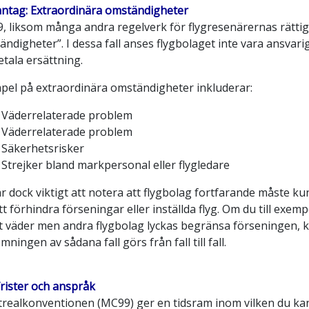
ntag: Extraordinära omständigheter
, liksom många andra regelverk för flygresenärernas rätti
ndigheter”. I dessa fall anses flygbolaget inte vara ansvarig
etala ersättning.
pel på extraordinära omständigheter inkluderar:
Väderrelaterade problem
Väderrelaterade problem
Säkerhetsrisker
Strejker bland markpersonal eller flygledare
r dock viktigt att notera att flygbolag fortfarande måste kun
tt förhindra förseningar eller inställda flyg. Om du till exe
t väder men andra flygbolag lyckas begränsa förseningen, kan
ningen av sådana fall görs från fall till fall.
frister och anspråk
realkonventionen (MC99) ger en tidsram inom vilken du kan 