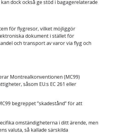
A, kan dock också ge stöd i bagagerelaterade
m för flygresor, vilket möjliggör
lektroniska dokument i stället för
ndel och transport av varor via flyg och
ungerar Montrealkonventionen (MC99)
tigheter, såsom EU:s EC 261 eller
er MC99 begreppet ”skadestånd” för att
ecifika omständigheterna i ditt ärende, men
ns valuta, så kallade särskilda