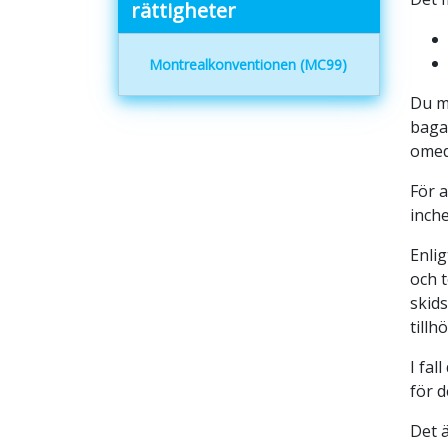
rättigheter
Montrealkonventionen (MC99)
Du må
baga
omed
För 
inch
Enli
och t
skids
tillh
I fal
för d
Det ä