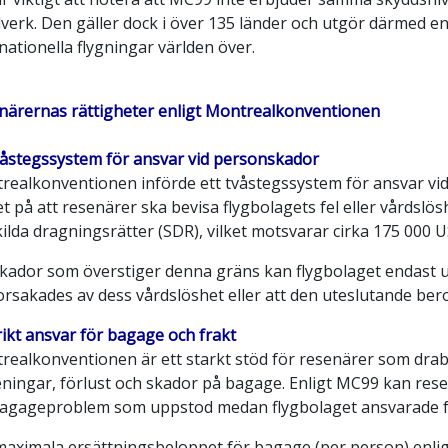
verk. Den gäller dock i över 135 länder och utgör därmed en 
nationella flygningar världen över.
närernas rättigheter enligt Montrealkonventionen
våstegssystem för ansvar vid personskador
realkonventionen införde ett tvåstegssystem för ansvar vid 
t på att resenärer ska bevisa flygbolagets fel eller vårdslös
ilda dragningsrätter (SDR), vilket motsvarar cirka 175 000 
skador som överstiger denna gräns kan flygbolaget endast 
orsakades av dess vårdslöshet eller att den uteslutande ber
rikt ansvar för bagage och frakt
realkonventionen är ett starkt stöd för resenärer som dra
ningar, förlust och skador på bagage. Enligt MC99 kan resen
bagageproblem som uppstod medan flygbolaget ansvarade f
maximala ersättningsbeloppet för bagage (per person) enligt