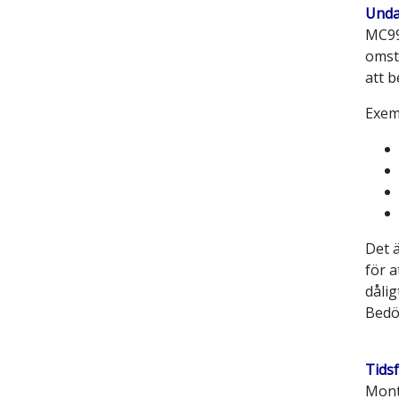
Unda
MC99
omstä
att b
Exem
Det ä
för a
dålig
Bedöm
Tids
Mont