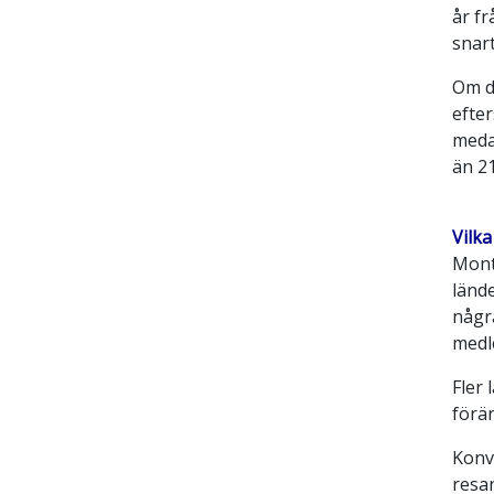
år fr
snart
Om di
efter
meda
än 21
Vilk
Montr
länd
någr
medl
Fler 
förän
Konv
resan