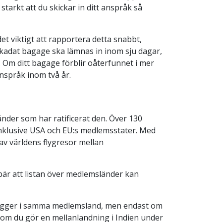
tarkt att du skickar in ditt anspråk så
et viktigt att rapportera detta snabbt,
 skadat bagage ska lämnas in inom sju dagar,
Om ditt bagage förblir oåterfunnet i mer
nspråk inom två år.
nder som har ratificerat den. Över 130
inklusive USA och EU:s medlemsstater. Med
v världens flygresor mellan
nebär att listan över medlemsländer kan
 ligger i samma medlemsland, men endast om
l om du gör en mellanlandning i Indien under