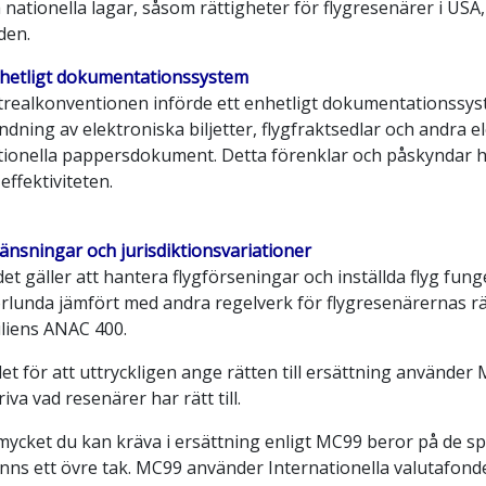
 nationella lagar, såsom rättigheter för flygresenärer i US
den.
nhetligt dokumentationssystem
realkonventionen införde ett enhetligt dokumentationssyste
dning av elektroniska biljetter, flygfraktsedlar och andra e
itionella pappersdokument. Detta förenklar och påskyndar ha
effektiviteten.
änsningar och jurisdiktionsvariationer
det gäller att hantera flygförseningar och inställda flyg f
rlunda jämfört med andra regelverk för flygresenärernas rät
iliens ANAC 400.
llet för att uttryckligen ange rätten till ersättning använd
iva vad resenärer har rätt till.
mycket du kan kräva i ersättning enligt MC99 beror på de sp
inns ett övre tak. MC99 använder Internationella valutafonde