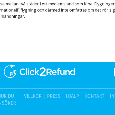
esa mellan två städer i ett medlemsland som Kina. Flygninge
rnationell” flygning och därmed inte omfattas om det rör si
anlandningar.
HUR DU
VILLKOR
PRESS
HJÄLP
KONTAKT
IN
NSÖKER