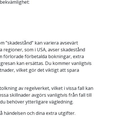
 bekvämlighet:
som ”skadestånd” kan variera avsevärt
ga regioner, som i USA, avser skadestånd
m förlorade förbetalda bokningar, extra
 flygresan kan ersättas. Du kommer vanligtvis
ader, vilket gör det viktigt att spara
lkning av regelverket, vilket i vissa fall kan
a skillnader avgörs vanligtvis från fall till
m du behöver ytterligare vägledning.
på händelsen och dina extra utgifter.