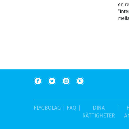
en r
”inte
mell
(aktuell)
FLYGBOLAG
FAQ
DINA
RÄTTIGHETER
A