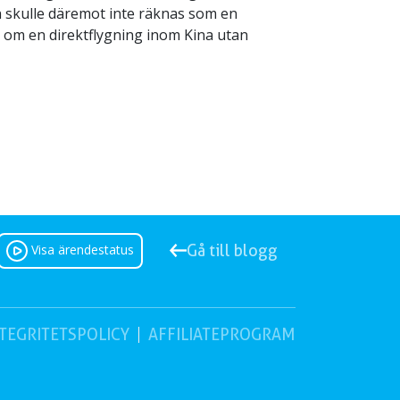
n skulle däremot inte räknas som en
g om en direktflygning inom Kina utan
Visa ärendestatus
Gå till blogg
TEGRITETSPOLICY
AFFILIATEPROGRAM