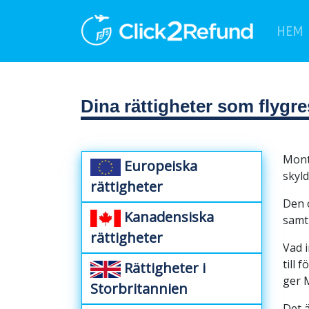
(
HEM
Dina rättigheter som flygr
Montr
Europeiska
skyld
rättigheter
Den o
Kanadensiska
samt 
rättigheter
Vad i
till 
Rättigheter i
ger M
Storbritannien
Det ä