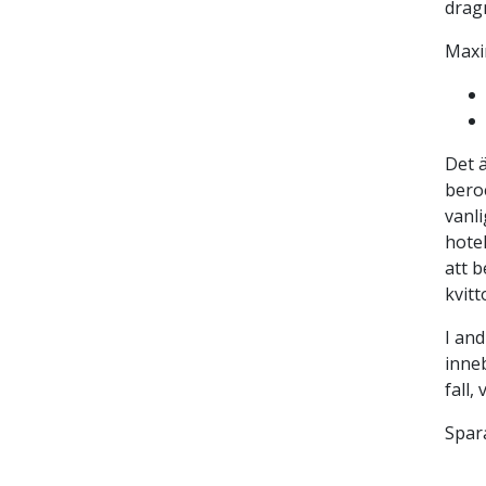
dragn
Maxi
Det ä
bero
vanl
hotel
att b
kvitt
I and
inneb
fall,
Spara