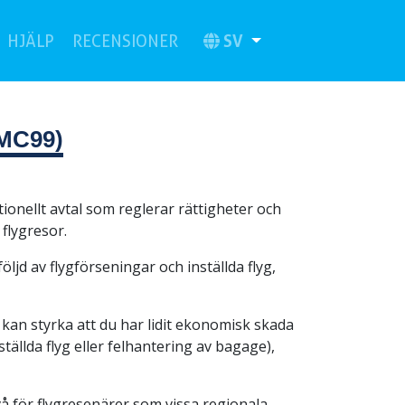
current)
(current)
SV
HJÄLP
RECENSIONER
(MC99)
ionellt avtal som reglerar rättigheter och
 flygresor.
ljd av flygförseningar och inställda flyg,
 kan styrka att du har lidit ekonomisk skada
nställda flyg eller felhantering av bagage),
å för flygresenärer som vissa regionala