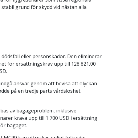
stabil grund för skydd vid nästan alla
dödsfall eller personskador. Den eliminerar
het för ersättningskrav upp till 128 821,00
USD.
undgå ansvar genom att bevisa att olyckan
odde på en tredje parts vårdslöshet.
bbas av bagageproblem, inklusive
ärer kräva upp till 1 700 USD i ersättning
ör bagaget.
 MC99 kan uttryckas enligt följande: