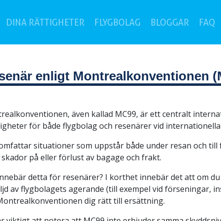
current)
(
DINA RÄTTIGHETER
FLYGBOLAG
BLOGGAR
FAQ
esenär enligt Montrealkonventionen 
ealkonventionen, även kallad MC99, är ett centralt internat
igheter för både flygbolag och resenärer vid internationella
mfattar situationer som uppstår både under resan och till fö
skador på eller förlust av bagage och frakt.
nnebär detta för resenärer? I korthet innebär det att om du
följd av flygbolagets agerande (till exempel vid förseningar, i
ontrealkonventionen dig rätt till ersättning.
r viktigt att notera att MC99 inte erbjuder samma skyddsniv