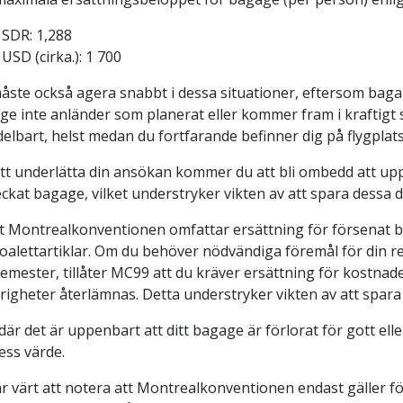
SDR: 1,288
USD (cirka.): 1 700
ste också agera snabbt i dessa situationer, eftersom bagag
ge inte anländer som planerat eller kommer fram i kraftigt 
elbart, helst medan du fortfarande befinner dig på flygplat
att underlätta din ansökan kommer du att bli ombedd att upp
eckat bagage, vilket understryker vikten av att spara dessa
gt Montrealkonventionen omfattar ersättning för försenat b
oalettartiklar. Om du behöver nödvändiga föremål för din res
emester, tillåter MC99 att du kräver ersättning för kostnade
örigheter återlämnas. Detta understryker vikten av att spara 
l där det är uppenbart att ditt bagage är förlorat för gott el
ess värde.
r värt att notera att Montrealkonventionen endast gäller fö