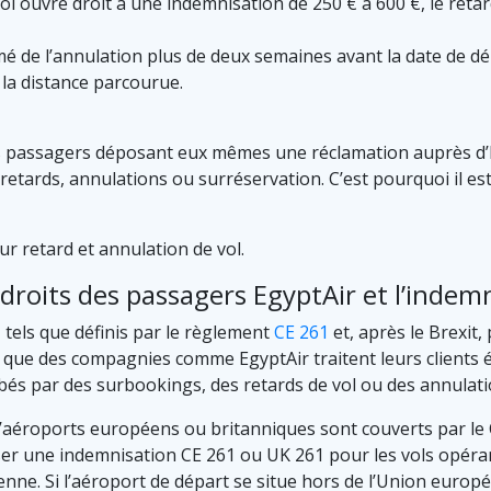
 ouvre droit à une indemnisation de 250 € à 600 €, le retard
rmé de l’annulation plus de deux semaines avant la date de d
 la distance parcourue.
 passagers déposant eux mêmes une réclamation auprès d’E
etards, annulations ou surréservation. C’est pourquoi il est 
r retard et annulation de vol.
droits des passagers EgyptAir et l’indemn
 tels que définis par le règlement
CE 261
et, après le Brexit,
ir que des compagnies comme EgyptAir traitent leurs clients
bés par des surbookings, des retards de vol ou des annulati
’aéroports européens ou britanniques sont couverts par le CE
rser une indemnisation CE 261 ou UK 261 pour les vols opér
enne. Si l’aéroport de départ se situe hors de l’Union euro