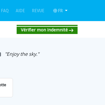
(current)
(current)
FR
FAQ
AIDE
REVUE
Vérifier mon indemnité
"Enjoy the sky."
otte