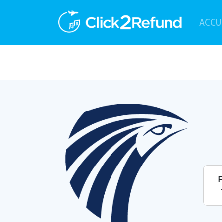
ACCU
F