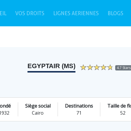
(current)
EIL
VOS DROITS
LIGNES AERIENNES
BLOGS
EGYPTAIR (MS)
4.7 Stars
ondé
Siège social
Destinations
Taille de fl
1932
Cairo
71
52