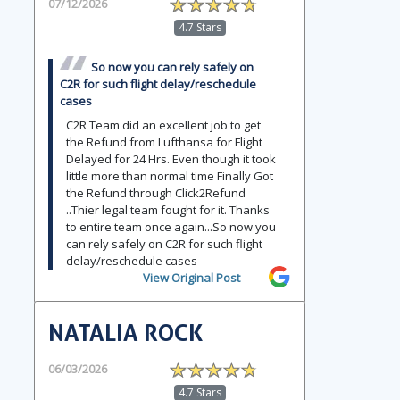
07/12/2026
4.7 Stars
So now you can rely safely on
C2R for such flight delay/reschedule
cases
C2R Team did an excellent job to get
the Refund from Lufthansa for Flight
Delayed for 24 Hrs. Even though it took
little more than normal time Finally Got
the Refund through Click2Refund
..Thier legal team fought for it. Thanks
to entire team once again...So now you
can rely safely on C2R for such flight
delay/reschedule cases
View Original Post
NATALIA ROCK
06/03/2026
4.7 Stars