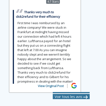
4.7 Stars
Thanks very much to
click2refund for their efficiency
First time I was reimbursed by an
airline company! We were stuck in
Frankfurt at midnight having missed
our connection which had left 4 hours
earlier. Lufthansa payed for an hotel
but they put us on a connecting flight
that left at 7.00 As you can imagine
nobody slept and we weren’t terribly
happy about the arrangement. So we
decided to see if we could get
something back from Lufthansa.
Thanks very much to click2refund for
their efficiency and to Gilbert for his
promptness in dealing with the matter!
View Original Post
Voir tous les avis