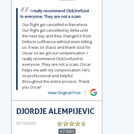
I really recommend Click2refund
to everyone. They are not a scam
Our flight got cancelled in Barcelona
Our flight got cancelled by delta until
the next day and they changed it from
Delta to Lufthansa without even telling
us. It was so chaos and thank God for
Oscar so we got our compensation. I
really recommend Click2refund to
everyone. They are not a scam. Oscar
helps me with my compensation. He’s
so professional and helpful
throughout the entire process. Thank
you Oscar!
View Original Post
DJORDJE ALEMPIJEVIC
07/14/2025
4.7 Stars