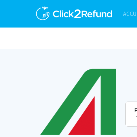
ACCU
F