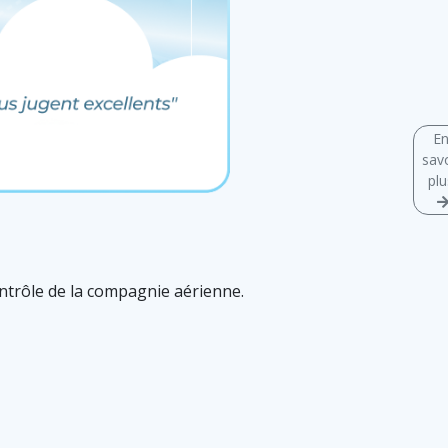
E
savo
plu
ontrôle de la compagnie aérienne.