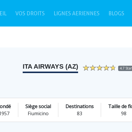
(current)
EIL
VOS DROITS
LIGNES AERIENNES
BLOGS
ITA AIRWAYS (AZ)
4.7 Sta
ondé
Siège social
Destinations
Taille de fl
1957
Fiumicino
83
98