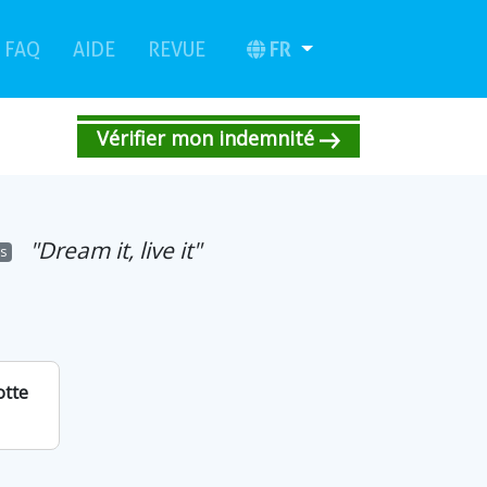
(current)
(current)
FR
FAQ
AIDE
REVUE
Vérifier mon indemnité
"Dream it, live it"
rs
otte