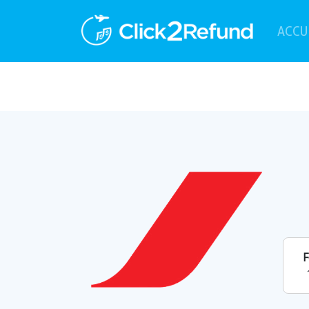
ACCU
F