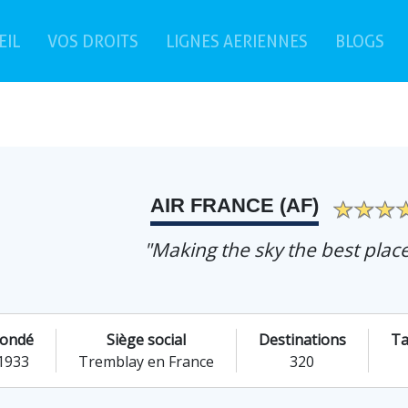
(current)
EIL
VOS DROITS
LIGNES AERIENNES
BLOGS
AIR FRANCE (AF)
"Making the sky the best place
ondé
Siège social
Destinations
Ta
1933
Tremblay en France
320