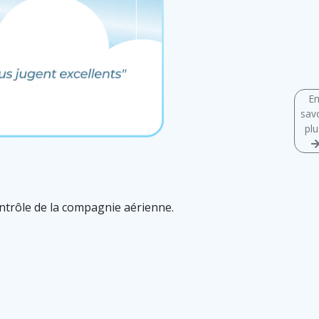
E
savo
plu
ontrôle de la compagnie aérienne.