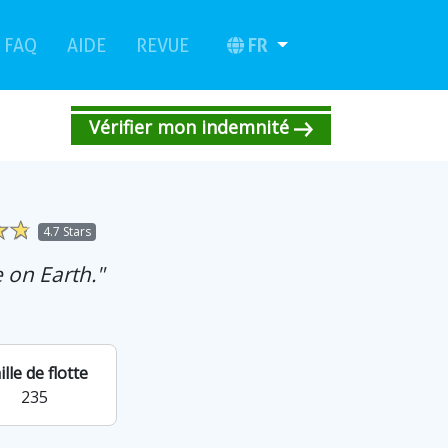
(current)
(current)
FR
FAQ
AIDE
REVUE
Vérifier mon indemnité
4.7 Stars
 on Earth."
ille de flotte
235