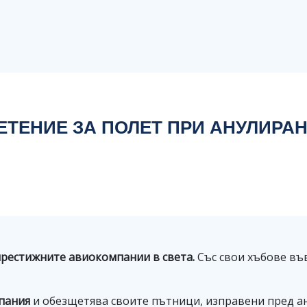
ЕТЕНИЕ ЗА ПОЛЕТ ПРИ АНУЛИРА
-престижните авиокомпании в света.
Със свои хъбове въ
мпания
и обезщетява своите пътници, изправени пред ан