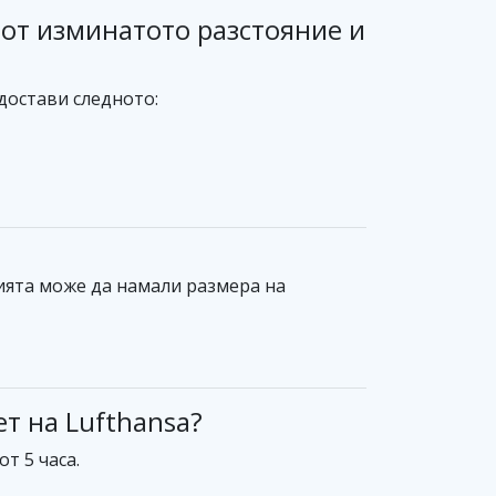
 от изминатото разстояние и
достави следното:
нията може да намали размера на
т на Lufthansa?
т 5 часа.