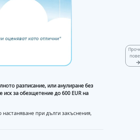
Проч
пове
алното разписание, или анулиране без
е иск за обезщетение до 600 EUR на
 настаняване при дълги закъснения,