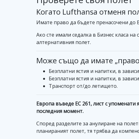
Когато Lufthansa отменя пол
Имате право да бъдете пренасочени до В
Ако сте имали седалка в Бизнес класа на
алтернативния полет.
Може също да имате „право 
Безплатни ястия и напитки, в завис
Безплатни ястия и напитки, в завис
Транспорт от/до летището.
Европа въведе EC 261, лист с упоменати
последния момент.
Според разделите за анулиране на полет
планираният полет, тя трябва да компенс