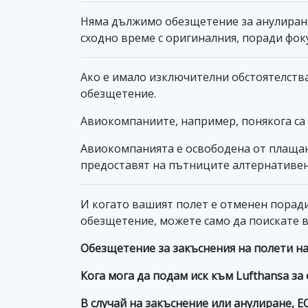
Няма дължимо обезщетение за анулиране 
сходно време с оригиналния, поради фо
Ако е имало изключителни обстоятелства
обезщетение.
Авиокомпаниите, например, понякога са
Авиокомпанията е освободена от плащане
предоставят на пътниците алтернативен
И когато вашият полет е отменен поради 
обезщетение, можете само да поискате в
Обезщетение за закъснения на полети на
Кога мога да подам иск към Lufthansa за
В случай на закъснение или анулиране, 