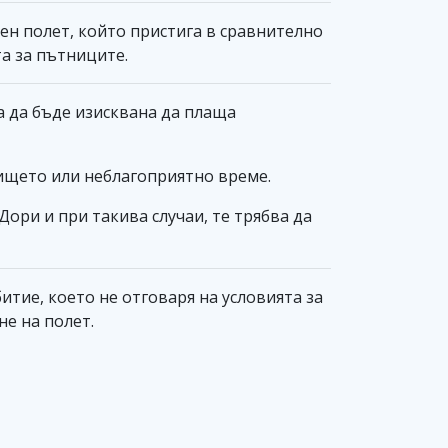
ен полет, който пристига в сравнително
а за пътниците.
а да бъде изисквана да плаща
ището или неблагоприятно време.
ори и при такива случаи, те трябва да
итие, което не отговаря на условията за
е на полет.