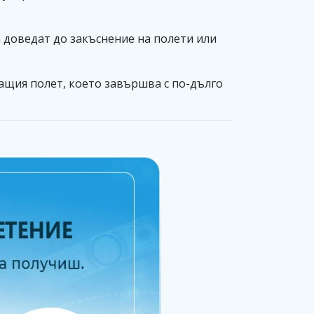
 доведат до закъснение на полети или
ващия полет, което завършва с по-дълго