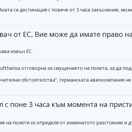
ната си дестинация с повече от 3 часа закъснение, мо
вач от ЕС, Вие може да имате право н
ава извън ЕС.
ufthansa отговорна за смущението на полета, за да под
чителни обстоятелства“, германската авиокомпания не 
л с поне 3 часа към момента на прист
я на полети се определя от изминатото разстояние и 