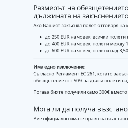
Размерът на обезщетението 
дължината на закъснението
Ако Вашият закъснял полет отговаря на 
до 250 EUR на човек; всички полети 
до 400 EUR на човек; полети между 1,
до 600 EUR на човек; полети над 3,5
Има едно изключение:
Съгласно Регламент ЕС 261, когато закъ
обезщетението с 50% за дълги полети над
Тогава бихте получили само 300€ вместо 
Мога ли да получа възстано
Вие официално имате право на възстанов