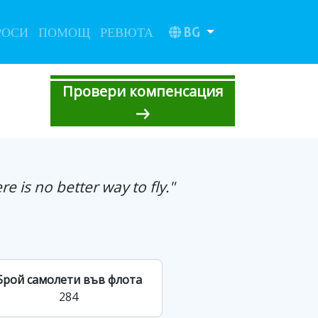
BG
РОСИ
ПОМОЩ
РЕВЮТА
Провери компенсация
re is no better way to fly."
Брой самолети във флота
284