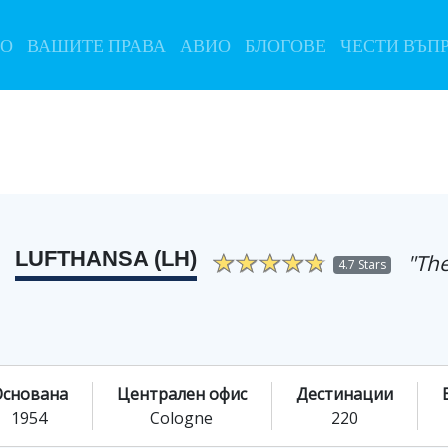
ЛО
ВАШИТЕ ПРАВА
АВИО
БЛОГОВЕ
ЧЕСТИ ВЪП
LUFTHANSA (LH)
"The
4.7 Stars
Основана
Централен офис
Дестинации
1954
Cologne
220