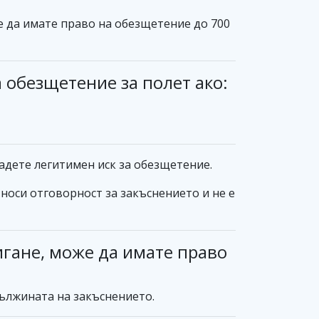
же да имате право на обезщетение до 700
а обезщетение за полет ако:
адете легитимен иск за обезщетение.
носи отговорност за закъснението и не е
игане, може да имате право
дължината на закъснението.