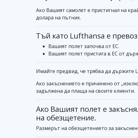
Ако Вашият самолет е пристигнал на край
долара на пътник.
Тъй като Lufthansa е превоз
Вашият полет започва от ЕС.
Вашият полет пристига в ЕС от държ
Имайте предвид, че трябва да държите L
Ако закъснението е причинено от „изклю
задължена да плаща на своите клиенти.
Ако Вашият полет е закъсня
на обезщетение.
Размерът на обезщетението за закъснени