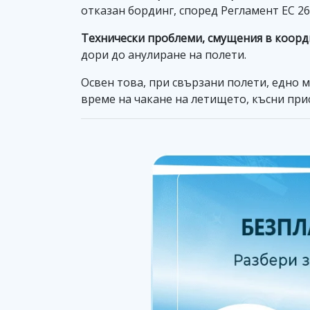
отказан бординг, според Регламент ЕС 26
Технически проблеми, смущения в коорд
дори до анулиране на полети.
Освен това, при свързани полети, едно 
време на чакане на летището, късни прис