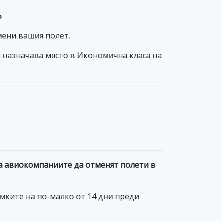
?
мени вашия полет.
Ви назначава място в Икономична класа на
ва авиокомпаниите да отменят полети в
амките на по-малко от 14 дни преди