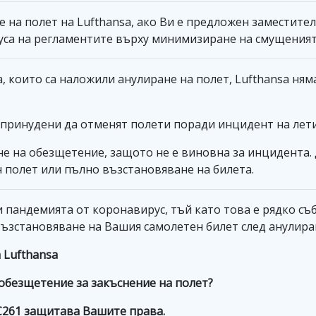
на полет на Lufthansa, ако Ви е предложен заместител
куса на регламентите върху минимизиране на смущеният
, които са наложили анулиране на полет, Lufthansa ням
 принудени да отменят полети поради инцидент на лет
 на обезщетение, защото не е виновна за инцидента. Д
 полет или пълно възстановяване на билета.
пандемията от коронавирус, тъй като това е рядко съб
ъзстановяване на Вашия самолетен билет след анулиран
 Lufthansa
 обезщетение за закъснение на полет?
EC261 защитава Вашите права.