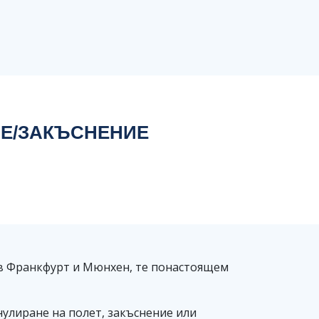
НЕ/ЗАКЪСНЕНИЕ
в Франкфурт и Мюнхен, те понастоящем
улиране на полет, закъснение или