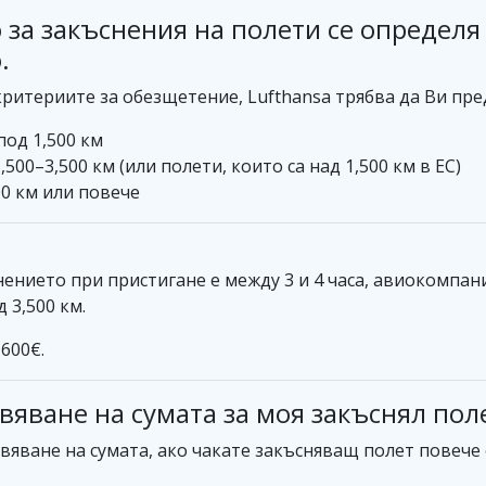
за закъснения на полети се определя
.
критериите за обезщетение, Lufthansa трябва да Ви пре
под 1,500 км
500–3,500 км (или полети, които са над 1,500 км в ЕС)
00 км или повече
снението при пристигане е между 3 и 4 часа, авиокомпа
 3,500 км.
600€.
вяване на сумата за моя закъснял поле
яване на сумата, ако чакате закъсняващ полет повече о