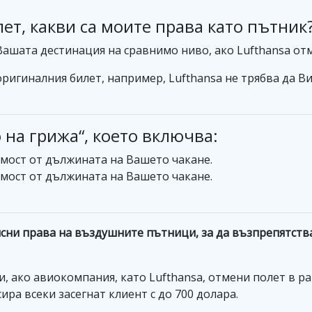
ет, какви са моите права като пътник
ашата дестинация на сравнимо ниво, ако Lufthansa от
 оригиналния билет, например, Lufthansa не трябва да 
на грижа“, което включва:
имост от дължината на Вашето чакане.
имост от дължината на Вашето чакане.
 ясни права на въздушните пътници, за да възпрепятст
и, ако авиокомпания, като Lufthansa, отмени полет в р
ира всеки засегнат клиент с до 700 долара.