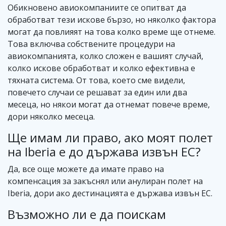
Обикновено авиокомпаниите се опитват да
обработват тези искове бързо, но няколко фактора
могат да повлияят на това колко време ще отнеме.
Това включва собствените процедури на
авиокомпанията, колко сложен е вашият случай,
колко искове обработват и колко ефективна е
тяхната система. От това, което сме видели,
повечето случаи се решават за един или два
месеца, но някои могат да отнемат повече време,
дори няколко месеца.
Ще имам ли право, ако моят полет
на Iberia е до държава извън ЕС?
Да, все още можете да имате право на
компенсация за закъснял или анулиран полет на
Iberia, дори ако дестинацията е държава извън ЕС.
Възможно ли е да поискам