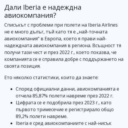
Дали Iberia е надеждна
авиокомпания?
Списъкът с проблеми при полети на Iberia Airlines
не е много дълъг, тъй като тя е „най-точната
авиокомпания“ в Европа, което я прави най-
надеждната авиокомпания в региона. Всъщност тя
получи тази чест и през 2022 г., което показва, че
компанията се е справила добре с поддържането на
своята позиция.
Ето няколко статистики, които да знаете:
Според официални данни, авиокомпанията е
отчела 85,87% полети навреме през 2022 г.
Цифрата се е подобрила през 2023 г., като
първото тримесечие е регистрирало общо
89,2% полети навреме.
Iberia е сред авиокомпаниите с най-нисък