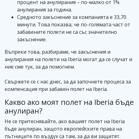
процент на анулирания – по-малко от 1%
анулирания за година.
Средното закъснение за компанията е 33,70
минути. Това показва, че по-голямата част от
забавените полети не са със значително
закъснение.
Въпреки това, разбираме, че закъснения и
анулирания на полети на Iberia могат да се случат и
ние сме тук, за да помогнем.
Свържете се с нас днес, за да започнете процеса за
компенсация при забавен полет на Iberia.
Какво ако моят полет на Iberia бъде
анулиран?
Не се притеснявайте, ако вашият полет на Iberia
бъде анулиран, защото европейските права на
пътниците по въздух са там, за да ви защитят.