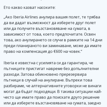
Ето какво казват насоките:
„Ако Iberia Airlines анулира вашия полет, те трябва
да ви дадат възможност да изберете друг полет
или да получите възстановяване на сумата, в
зависимост от това, което предпочитате. Освен
това, ако анулирането се случи в рамките на 14 дни
преди планираното ви заминаване, може да имате
право на компенсация до €600 на човек.“
Iberia е известна с усилията си да гарантира, че
пътниците пристигат навреме без допълнителни
разходи. Затова обикновено пререзервира
пътници в случай на анулиране. Въпреки това
разбираме, че алтернативните уговорки не винаги
могат да бъдат подходящи. В такива ситуации най-
често ще имате право да поискате друго решение
или да изберете възстановяване на сумата, заедно