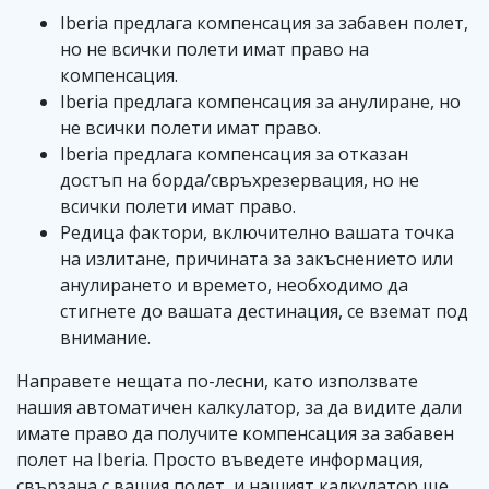
Iberia предлага компенсация за забавен полет,
но не всички полети имат право на
компенсация.
Iberia предлага компенсация за анулиране, но
не всички полети имат право.
Iberia предлага компенсация за отказан
достъп на борда/свръхрезервация, но не
всички полети имат право.
Редица фактори, включително вашата точка
на излитане, причината за закъснението или
анулирането и времето, необходимо да
стигнете до вашата дестинация, се вземат под
внимание.
Направете нещата по-лесни, като използвате
нашия автоматичен калкулатор, за да видите дали
имате право да получите компенсация за забавен
полет на Iberia. Просто въведете информация,
свързана с вашия полет, и нашият калкулатор ще