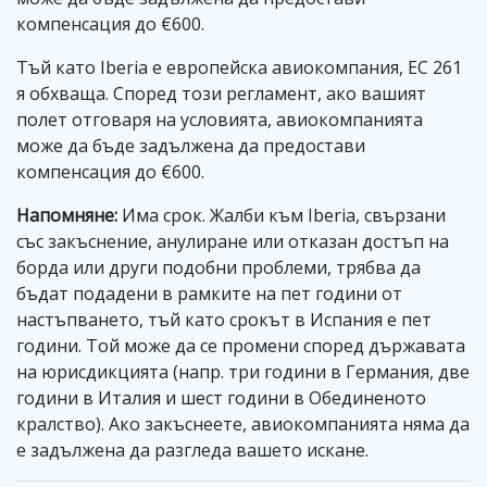
компенсация до €600.
Тъй като Iberia е европейска авиокомпания, EC 261
я обхваща. Според този регламент, ако вашият
полет отговаря на условията, авиокомпанията
може да бъде задължена да предостави
компенсация до €600.
Напомняне:
Има срок. Жалби към Iberia, свързани
със закъснение, анулиране или отказан достъп на
борда или други подобни проблеми, трябва да
бъдат подадени в рамките на пет години от
настъпването, тъй като срокът в Испания е пет
години. Той може да се промени според държавата
на юрисдикцията (напр. три години в Германия, две
години в Италия и шест години в Обединеното
кралство). Ако закъснеете, авиокомпанията няма да
е задължена да разгледа вашето искане.