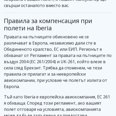
свърши останалото вместо вас.
Правила за компенсация при
полети на Iberia
Правата на пътниците обикновено не се
различават в Европа, независимо дали сте в
Обединеното кралство, ЕС или ЕИП. Регионът е
обхванат от Регламент за правата на пътниците по
въздух 2004 (EC 261/2004) и UK-261, който влезе в
сила след Брекзит. Трябва да споменем, че тези
правила се прилагат и за неевропейски
авиокомпании, при условие че полетът излита от
Европа.
Тъй като Iberia е европейска авиокомпания, EC 261
я обхваща. Според този регламент, ако вашият
полет отговаря на условията, авиокомпанията
може да бъде задължена да предостави