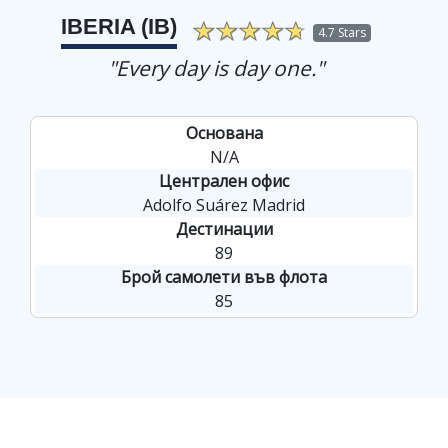
IBERIA (IB)
4.7 Stars
"Every day is day one."
Основана
N/A
Централен офис
Adolfo Suárez Madrid
Дестинации
89
Брой самолети във флота
85