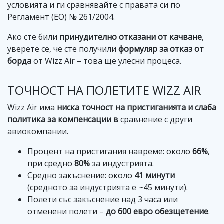
условията и ги сравнявайте с правата си по
Регламент (ЕО) № 261/2004.
Ако сте били
принудително отказани от качване
,
уверете се, че сте получили
формуляр за отказ от
борда
от Wizz Air – това ще улесни процеса.
ТОЧНОСТ НА ПОЛЕТИТЕ WIZZ AIR
Wizz Air има
ниска точност на пристиганията и слаба
политика за компенсации в
сравнение с други
авиокомпании.
Процент на пристигания навреме: около
66%
,
при средно
80%
за индустрията.
Средно закъснение: около
41 минути
(средното за индустрията е ~45 минути).
Полети със закъснение над 3 часа или
отменени полети –
до 600 евро обезщетение
.