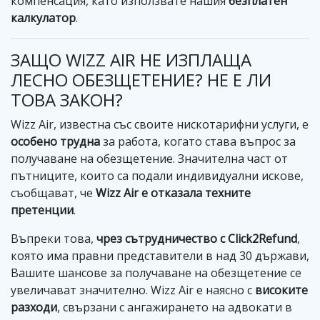
компенсация, като използвате нашия
безплатен
калкулатор
.
ЗАЩО WIZZ AIR НЕ ИЗПЛАЩА
ЛЕСНО ОБЕЗЩЕТЕНИЕ? НЕ Е ЛИ
ТОВА ЗАКОН?
Wizz Air, известна със своите нискотарифни услуги, е
особено трудна
за работа, когато става въпрос за
получаване на обезщетение. Значителна част от
пътниците, които са подали индивидуални искове,
съобщават, че
Wizz Air е отказала техните
претенции
.
Въпреки това,
чрез сътрудничество с Click2Refund
,
която има правни представители в над 30 държави,
Вашите шансове за получаване на обезщетение се
увеличават значително. Wizz Air е наясно с
високите
разходи
, свързани с ангажирането на адвокати в