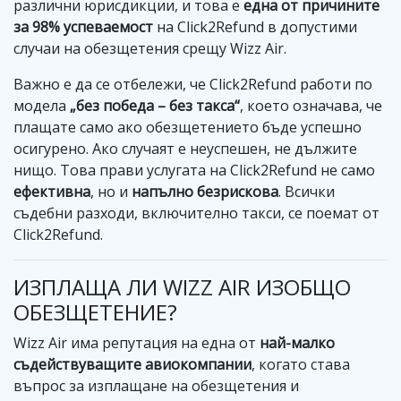
различни юрисдикции, и това е
една от причините
за 98% успеваемост
на Click2Refund в допустими
случаи на обезщетения срещу Wizz Air.
Важно е да се отбележи, че Click2Refund работи по
модела
„без победа – без такса“
, което означава, че
плащате само ако обезщетението бъде успешно
осигурено. Ако случаят е неуспешен, не дължите
нищо. Това прави услугата на Click2Refund не само
ефективна
, но и
напълно безрискова
. Всички
съдебни разходи, включително такси, се поемат от
Click2Refund.
ИЗПЛАЩА ЛИ WIZZ AIR ИЗОБЩО
ОБЕЗЩЕТЕНИЕ?
Wizz Air има репутация на една от
най-малко
съдействуващите авиокомпании
, когато става
въпрос за изплащане на обезщетения и