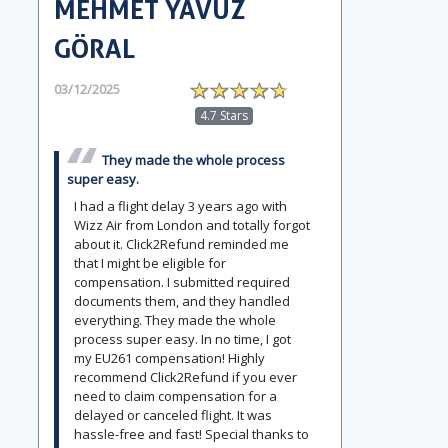
MEHMET YAVUZ
GÖRAL
03/12/2025
4.7 Stars
They made the whole process
super easy.
I had a flight delay 3 years ago with
Wizz Air from London and totally forgot
about it. Click2Refund reminded me
that I might be eligible for
compensation. I submitted required
documents them, and they handled
everything. They made the whole
process super easy. In no time, I got
my EU261 compensation! Highly
recommend Click2Refund if you ever
need to claim compensation for a
delayed or canceled flight. It was
hassle-free and fast! Special thanks to