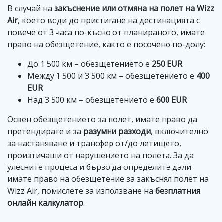
В случай на
закъснение или отмяна на полет на Wizz
Air
, което води до пристигане на дестинацията с
повече от 3 часа по-късно от планираното, имате
право на обезщетение, както е посочено по-долу:
До 1 500 км – обезщетението е
250 EUR
Между 1 500 и 3 500 км – обезщетението е
400
EUR
Над 3 500 км – обезщетението е
600 EUR
Освен обезщетението за полет, имате право да
претендирате и за
разумни разходи
, включително
за настаняване и трансфер от/до летището,
произтичащи от нарушението на полета. За да
улесните процеса и бързо да определите дали
имате право на обезщетение за закъснял полет на
Wizz Air, помислете за използване на
безплатния
онлайн калкулатор
.