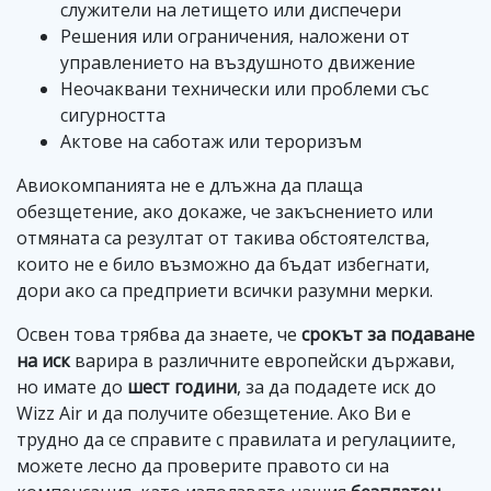
служители на летището или диспечери
Решения или ограничения, наложени от
управлението на въздушното движение
Неочаквани технически или проблеми със
сигурността
Актове на саботаж или тероризъм
Авиокомпанията не е длъжна да плаща
обезщетение, ако докаже, че закъснението или
отмяната са резултат от такива обстоятелства,
които не е било възможно да бъдат избегнати,
дори ако са предприети всички разумни мерки.
Освен това трябва да знаете, че
срокът за подаване
на иск
варира в различните европейски държави,
но имате до
шест години
, за да подадете иск до
Wizz Air и да получите обезщетение. Ако Ви е
трудно да се справите с правилата и регулациите,
можете лесно да проверите правото си на