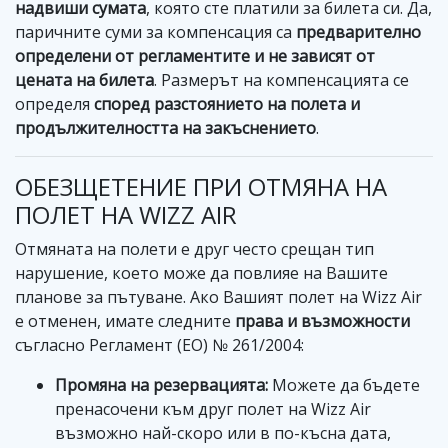
надвиши сумата
, която сте платили за билета си. Да,
паричните суми за компенсация са
предварително
определени от регламентите и не зависят от
цената на билета
. Размерът на компенсацията се
определя
според разстоянието на полета и
продължителността на закъснението
.
ОБЕЗЩЕТЕНИЕ ПРИ ОТМЯНА НА
ПОЛЕТ НА WIZZ AIR
Отмяната на полети е друг често срещан тип
нарушение, което може да повлияе на Вашите
планове за пътуване. Ако Вашият полет на Wizz Air
е отменен, имате следните
права и възможности
съгласно Регламент (ЕО) № 261/2004:
Промяна на резервацията:
Можете да бъдете
пренасочени към друг полет на Wizz Air
възможно най-скоро или в по-късна дата,