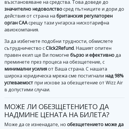
възстановяване на средства. Това доведе до
значително недоволство
сред пътниците и дори до
действия от страна на
британския регулаторен
орган CAA
срещу тази унгарска нискотарифна
авиокомпания.
За да избегнете подобни трудности, обмислете
сътрудничество с
Click2Refund
. Нашият опитен
правен екип ще Ви помогне
бързо и ефективно
да
преминете през процеса на обезщетение, с
минимални усилия
от Ваша страна. С нашата
широка юридическа мрежа сме постигнали
над 98%
успеваемост
при искове за обезщетение от Wizz Air
в допустими случаи.
МОЖЕ ЛИ ОБЕЗЩЕТЕНИЕТО ДА
НАДМИНЕ ЦЕНАТА НА БИЛЕТА?
Може да се изненадате, но
обезщетението може да