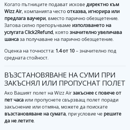
Когато пътниците подават искове
директно към
Wizz Air
, компанията често
отказва, игнорира или
предлага ваучери
, вместо парично обезщетение.
Затова силно препоръчваме
използването на
услугата Click2Refund
, която
значително увеличава
шанса
за получаване на парично обезщетение.
Оценка на точността:
1.4 от 10
– значително под
средната стойност.
ВЪЗСТАНОВЯВАНЕ НА СУМИ ПРИ
ЗАКЪСНЯЛ ИЛИ ПРОПУСНАТ ПОЛЕТ
Ако Вашият полет на Wizz Air
закъснее с повече от
пет часа
или пропуснете свързващ полет поради
закъснение или отмяна, можете да поискате
възстановяване на сумата
, при условие че
решите
да не летите
.