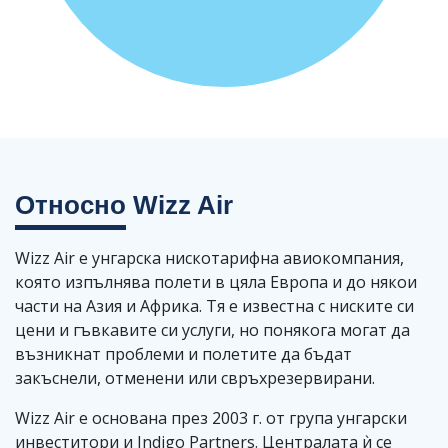
Относно
Wizz Air
Wizz Air е унгарска нискотарифна авиокомпания,
която изпълнява полети в цяла Европа и до някои
части на Азия и Африка. Тя е известна с ниските си
цени и гъвкавите си услуги, но понякога могат да
възникнат проблеми и полетите да бъдат
закъснели, отменени или свръхрезервирани.
Wizz Air е основана през 2003 г. от група унгарски
инвеститори и Indigo Partners. Централата ѝ се