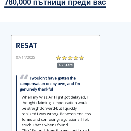
780,000 пътници преди вас
RESAT
07/14/2025
4.7 Stars
I wouldn't have gotten the
compensation on my own, and I'm
genuinely thankful
When my Wizz Air Flight got delayed, I
thought claiming compensation would
be straightforward-but I quickly
realized I was wrong. Between endless
forms and confusing regulations, I felt
stuck. That's when I found
Click2Refund. From the moment I reach