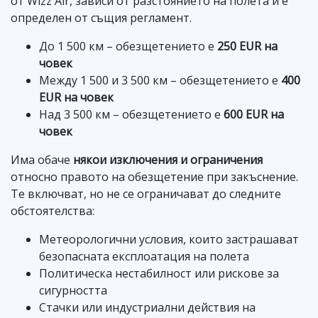
от Wizz Air, зависи от разстоянието на полета и е
определен от същия регламент.
До 1 500 км – обезщетението е
250 EUR на
човек
Между 1 500 и 3 500 км – обезщетението е
400
EUR на човек
Над 3 500 км – обезщетението е
600 EUR на
човек
Има обаче
някои изключения и ограничения
относно правото на обезщетение при закъснение.
Те включват, но не се ограничават до следните
обстоятелства:
Метеорологични условия, които застрашават
безопасната експлоатация на полета
Политическа нестабилност или рискове за
сигурността
Стачки или индустриални действия на