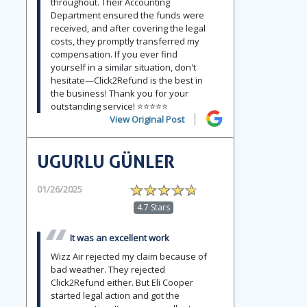
throughout. Their Accounting
Department ensured the funds were
received, and after covering the legal
costs, they promptly transferred my
compensation. If you ever find
yourself in a similar situation, don't
hesitate—Click2Refund is the best in
the business! Thank you for your
outstanding service! ⭐⭐⭐⭐⭐
View Original Post
UGURLU GÜNLER
01/26/2025
4.7 Stars
It was an excellent work
Wizz Air rejected my claim because of
bad weather. They rejected
Click2Refund either. But Eli Cooper
started legal action and got the