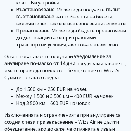
която Ви устройва.
Възстановяване:
Можете да получите
пълно
възстановяване
на стойността на билета,
включително такси и невъзползвани сегменти.
Пренасочване:
Можете да бъдете пренасочени
до дестинацията си при
сравними
транспортни условия
, ако това е възможно.
Освен това, ако сте получили
уведомление за
анулиране по-малко от 14 дни
преди заминаването,
имате право да поискате обезщетение от Wizz Air.
Сумите са както следва:
До 1 500 км – 250 EUR на човек
Между 1 500 и 3 500 км – 400 EUR на човек
Над 3 500 км – 600 EUR на човек
Изключенията и ограниченията при анулиране са
сходни с тези при закъснение
– Wizz Air не дължи
обезщетение, ако докаже, че отмяната е извън