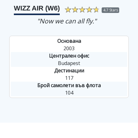
WIZZ AIR (W6)
4.7 Stars
"Now we can all fly."
Основана
2003
Централен офис
Budapest
Дестинации
117
Брой самолети във флота
104