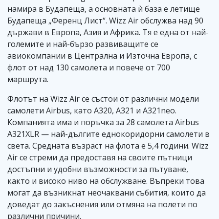
намира в Будапеща, а основната ѝ база е летище
Будапеща „Ференц Лист“. Wizz Air обслужва над 90
държави в Европа, Азия и Африка. Тя е една от най-
големите и най-бързо развиващите се
авиокомпании в Централна и Източна Европа, с
флот от над 130 самолета и повече от 700
маршрута.
Флотът на Wizz Air се състои от различни модели
самолети Airbus, като A320, A321 и A321neo.
Компанията има и поръчка за 28 самолета Airbus
A321XLR — най-дългите еднокоридорни самолети в
света. Средната възраст на флота е 5,4 години. Wizz
Air се стреми да предоставя на своите пътници
достъпни и удобни възможности за пътуване,
както и високо ниво на обслужване. Въпреки това
могат да възникнат неочаквани събития, които да
доведат до закъснения или отмяна на полети по
различни причини.