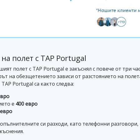
на полет с TAP Portugal
шият полет с TAP Portugal е закъснял с повече от три ч
ерът на обезщетението зависи от разстоянието на полет
TAP Portugal са както следва:
евро
ието е
400 евро
 евро
опълнителните си разходи, като телефонни разговори,
къснения.