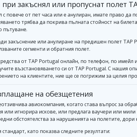
 при закъснял или пропуснат полет TA
л с повече от пет часа или е анулиран, имате право да 
вяването трябва да покрива пълната стойност на билета
о пътуване.
ди закъснение или анулиране на предишен полет TAP Po
лзваните сегменти и обратния полет.
редства от TAP Portugal онлайн, по телефон, по имейл 
лучите възстановяването си от TAP Portugal. С нашия о
ението на клиентите, ние ще се погрижим за целия про
изплащане на обезщетения
неотзивчива авиокомпания, когато става въпрос за обра
я или игнорира искове, или предлага ваучери или мил
редни обстоятелства за нарушенията на полетите, дори 
 стандарт, като показва следните резултати: