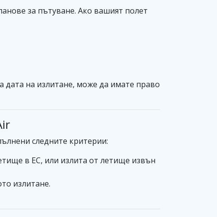
ланове за пътуване. Ако вашият полет
а дата на излитане, може да имате право
ir
зпълнени следните критерии:
етище в ЕС, или излита от летище извън
ото излитане.