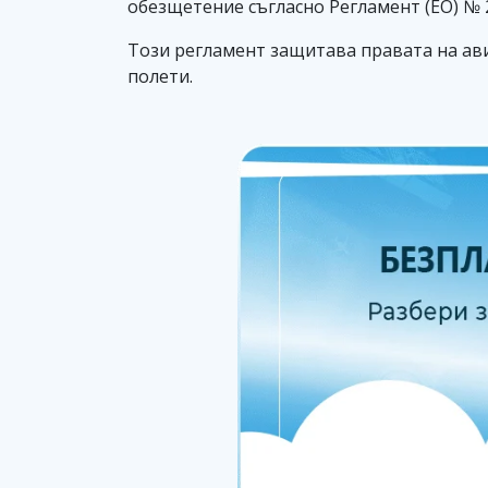
обезщетение съгласно Регламент (ЕО) № 
Този регламент защитава правата на ав
полети.