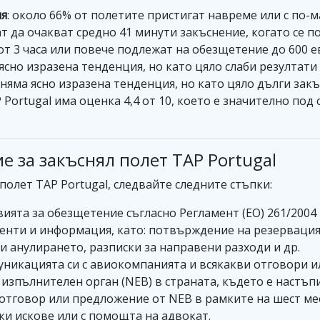
ия
: около 66% от полетите пристигат навреме или с по-
т да очакват средно 41 минути закъснение, когато се 
 от 3 часа или повече подлежат на обезщетение до 600 е
 ясно изразена тенденция, но като цяло слаби резултат
: няма ясно изразена тенденция, но като цяло дълги зак
 Portugal има оценка 4,4 от 10, което е значително по
е за закъснял полет TAP Portugal
полет TAP Portugal, следвайте следните стъпки:
ията за обезщетение съгласно Регламент (ЕО) 261/2004
нти и информация, като: потвърждение на резервацият
и анулирането, разписки за направени разходи и др.
уникацията си с авиокомпанията и всякакви отговори и
изпълнителен орган (NEB) в страната, където е настъп
отговор или предложение от NEB в рамките на шест ме
ки искове или с помощта на адвокат.