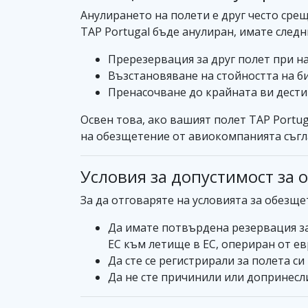
Анулирането на полети е друг често сре
TAP Portugal бъде анулиран, имате следн
Пререзервация за друг полет при н
Възстановяване на стойността на би
Пренасочване до крайната ви дест
Освен това, ако вашият полет TAP Portu
на обезщетение от авиокомпанията съгла
Условия за допустимост за 
За да отговаряте на условията за обезще
Да имате потвърдена резервация за 
ЕС към летище в ЕС, опериран от е
Да сте се регистрирали за полета си
Да не сте причинили или допринесли