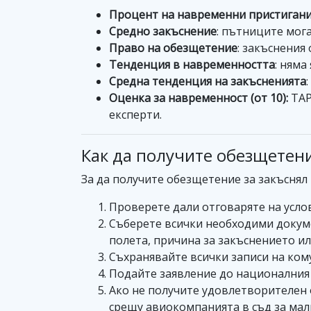
Процент на навременни пристиган
Средно закъснение
: пътниците мога
Право на обезщетение
: закъснения
Тенденция в навременността
: няма
Средна тенденция на закъсненията
Оценка за навременност (от 10):
TAP
експерти.
Как да получите обезщетени
За да получите обезщетение за закъснял 
Проверете дали отговаряте на услов
Съберете всички необходими докуме
полета, причина за закъснението ил
Съхранявайте всички записи на ком
Подайте заявление до националния 
Ако не получите удовлетворителен 
срещу авиокомпанията в съд за мал