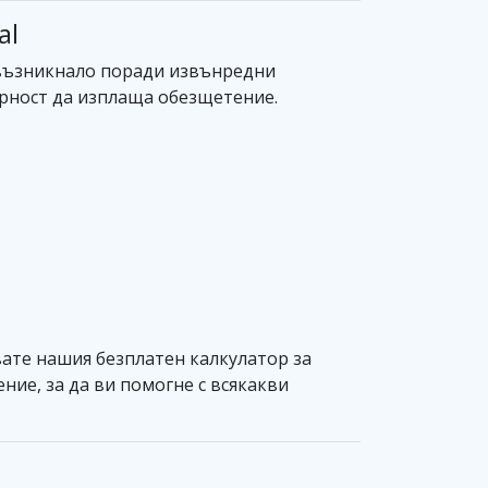
al
е възникнало поради извънредни
орност да изплаща обезщетение.
вате нашия безплатен калкулатор за
ние, за да ви помогне с всякакви