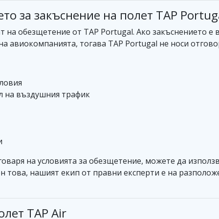
о за закъснение на полет TAP Portug
т на обезщетение от TAP Portugal. Ако закъснението 
 на авиокомпанията, тогава TAP Portugal не носи отгов
ловия
л на въздушния трафик
и
тговаря на условията за обезщетение, можете да използ
н това, нашият екип от правни експерти е на разположе
лет TAP Air