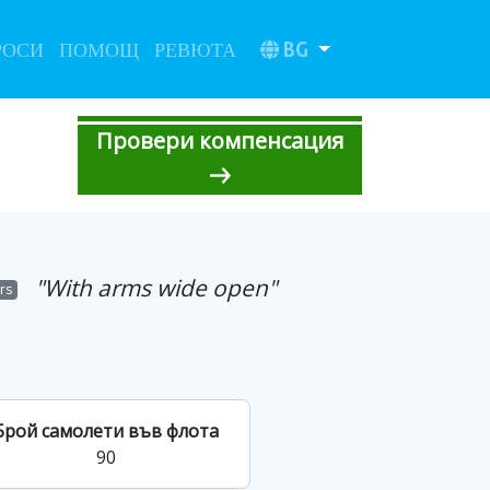
BG
РОСИ
ПОМОЩ
РЕВЮТА
Провери компенсация
"With arms wide open"
ars
Брой самолети във флота
90