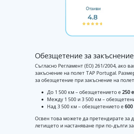
Обезщетение за закъснение 
Съгласно Регламент (ЕО) 261/2004, ако ва
закъснение на полет TAP Portugal. Разм
за обезщетение при закъснение на полет 
До 1 500 км – обезщетението е
250 
Между 1 500 и 3 500 км – обезщетен
Над 3 500 км – обезщетението е
600
Освен това можете да претендирате за д
летището и настаняване при по-дълги за