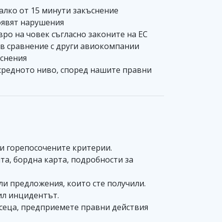
малко от 15 минути закъснение
появят нарушения
вро на човек съгласно законите на ЕС
и в сравнение с други авиокомпании
ъснения
д средното ниво, според нашите правни
 и горепосочените критерии.
а, бордна карта, подробности за
ли предложения, които сте получили.
ил инцидентът.
сеца, предприемете правни действия