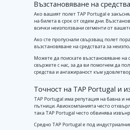
Възстановяване на средства
Ако вашият полет TAP Portugal е закъсня
на билета в срок от седем дни. Възстано
всички неизползвани сегменти от вашет
Ако сте пропуснали свързващ полет пора
възстановяване на средствата за неизпо
Можете да поискате възстановяване на с
свържете с нас, за да ви помогнем да по
средства и ангажираност към удовлетвор
Точност на TAP Portugal и 
TAP Portugal има репутация на бавна и 
пътници. Авиокомпанията често отхвърл
така TAP Portugal често обвинява извън
Средно TAP Portugal е под индустриалния