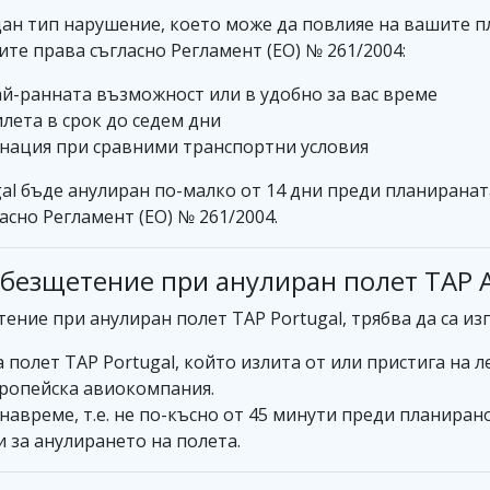
щан тип нарушение, което може да повлияе на вашите п
ите права съгласно Регламент (ЕО) № 261/2004:
ай-ранната възможност или в удобно за вас време
лета в срок до седем дни
инация при сравними транспортни условия
gal бъде анулиран по-малко от 14 дни преди планиранат
сно Регламент (ЕО) № 261/2004.
обезщетение при анулиран полет TAP A
тение при анулиран полет TAP Portugal, трябва да са и
полет TAP Portugal, който излита от или пристига на л
вропейска авиокомпания.
 навреме, т.е. не по-късно от 45 минути преди планиран
 за анулирането на полета.