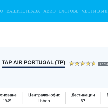
ЛО
ВАШИТЕ ПРАВА
АВИО
БЛОГОВЕ
ЧЕСТИ ВЪП
TAP AIR PORTUGAL (TP)
4.7 St
Основана
Централен офис
Дестинации
1945
Lisbon
87