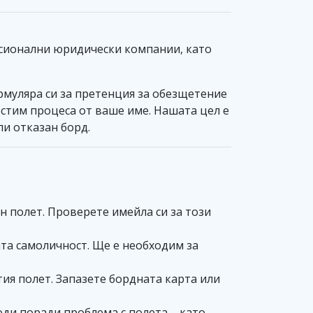
фесионални юридически компании, като
рмуляра си за претенция за обезщетение
ростим процеса от ваше име. Нашата цел е
и отказан борд.
ен полет. Проверете имейла си за този
та самоличност. Ще е необходим за
атия полет. Запазете бордната карта или
ди поради проблема с полета – като