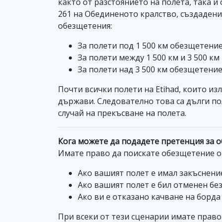
както от разстоянието на полета, така и
261 на Обединеното кралство, създадени
обезщетения:
За полети под 1 500 км обезщетени
За полети между 1 500 км и 3 500 к
За полети над 3 500 км обезщетени
Почти всички полети на Etihad, които из
държави. Следователно това са дълги по
случай на прекъсване на полета.
Кога можете да подадете претенция за о
Имате право да поискате обезщетение от 
Ако вашият полет е имал закъснение
Ако вашият полет е бил отменен бе
Ако ви е отказано качване на борда
При всеки от тези сценарии имате право 