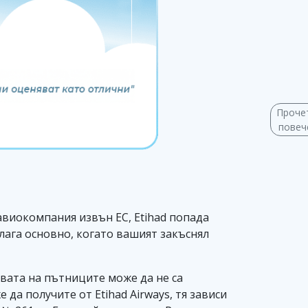
Проче
пове
авиокомпания извън ЕС, Etihad попада
лага основно, когато вашият закъснял
авата на пътниците може да не са
да получите от Etihad Airways, тя зависи