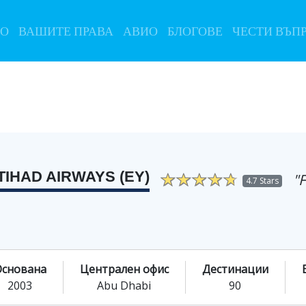
ЛО
ВАШИТЕ ПРАВА
АВИО
БЛОГОВЕ
ЧЕСТИ ВЪП
TIHAD AIRWAYS (EY)
"
4.7 Stars
Основана
Централен офис
Дестинации
2003
Abu Dhabi
90