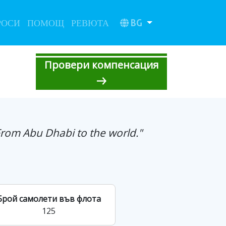
BG
РОСИ
ПОМОЩ
РЕВЮТА
Провери компенсация
From Abu Dhabi to the world."
Брой самолети във флота
125