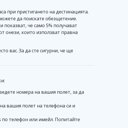
часа при пристигането на дестинацията.
можете да поискате обезщетение.
 показват, че само 5% получават
от онези, които използват правна
о вас. За да сте сигурни, че ще
ки:
ъведете номера на вашия полет, за да
на вашия полет на телефона си и
s по телефон или имейл. Попитайте