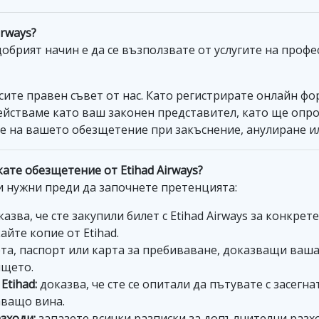
irways?
добрият начин е да се възползвате от услугите на про
сите правен съвет от нас. Като регистрирате онлайн фо
е действаме като ваш законен представител, като ще оп
е на вашето обезщетение при закъснение, анулиране ил
кате обезщетение от Etihad Airways?
и нужни преди да започнете претенцията:
азва, че сте закупили билет с Etihad Airways за конкрет
айте копие от Etihad.
та, паспорт или карта за пребиваване, доказващи ваша
ището.
Etihad:
доказва, че сте се опитали да пътувате с засегн
аващо вина.
зходи:
запазете всички разписки за допълнителни разхо