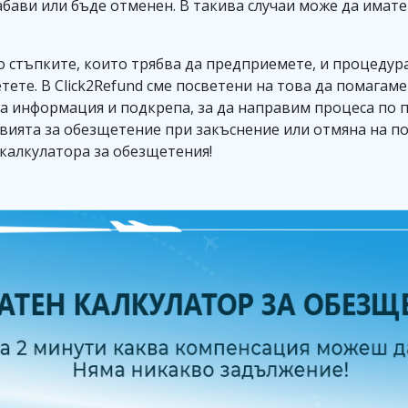
 забави или бъде отменен. В такива случаи може да има
 стъпките, които трябва да предприемете, и процедура
тете. В Click2Refund сме посветени на това да помагам
 информация и подкрепа, за да направим процеса по п
вията за обезщетение при закъснение или отмяна на пол
калкулатора за обезщетения!