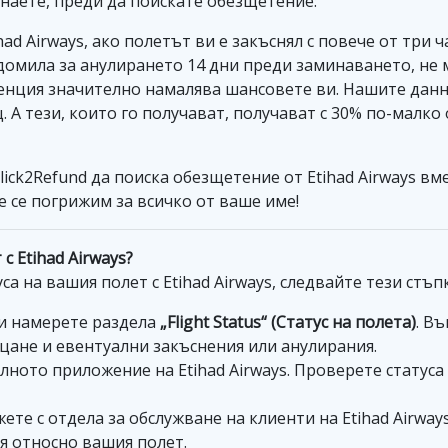
наете, преди да поискате обезщетение:
ad Airways, ако полетът ви е закъснял с повече от три 
домила за анулирането 14 дни преди заминаването, не 
нция значително намалява шансовете ви. Нашите данни
А тези, които го получават, получават с 30% по-малко 
ck2Refund да поиска обезщетение от Etihad Airways вмест
ще се погрижим за всичко от ваше име!
с Etihad Airways?
а на вашия полет с Etihad Airways, следвайте тези стъп
s и намерете раздела
„Flight Status“ (Статус на полета)
. В
цане и евентуални закъснения или анулирания.
ното приложение на Etihad Airways. Проверете статуса 
те с отдела за обслужване на клиенти на Etihad Airway
я относно вашия полет.