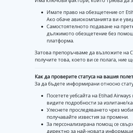
Има ключови фактори, които трябва да з
Имате право на обезщетение от Etih
Ако обаче авиокомпанията ви е уве
Самостоятелното подаване на прете
дължимото обезщетение без помощ. 
платформа.
Затова препоръчваме да възложите на Cli
получите това, което ви се полага, ние 
Как да проверите статуса на вашия полет 
За да бъдете информирани относно статус
Посетете уебсайта на Etihad Airway
видите подробности за излитане/ка
Улеснете проследяването чрез мобил
получавайте известия за промени.
За персонализирана помощ се свърже
директно за най-новата информаци