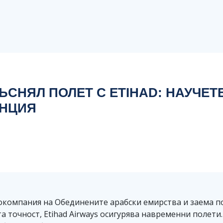
СНЯЛ ПОЛЕТ С ETIHAD: НАУЧЕТ
ЕНЦИЯ
иокомпания на Обединените арабски емирства и заема п
та точност, Etihad Airways осигурява навременни полети