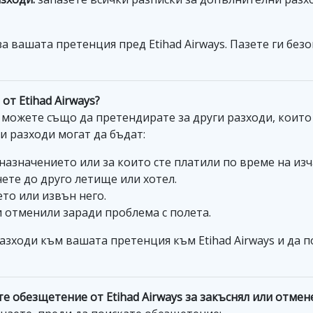
а вашата претенция пред Etihad Airways. Пазете ги без
от Etihad Airways?
 можете също да претендирате за други разходи, които
и разходи могат да бъдат:
оназначението или за които сте платили по време на из
гнете до друго летище или хотел.
ето или извън него.
и отменили заради проблема с полета.
азходи към вашата претенция към Etihad Airways и да 
те обезщетение от Etihad Airways за закъснял или отмен