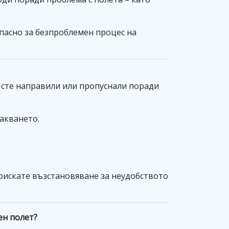
опасно за безпроблемен процес на
 сте направили или пропуснали поради
чакването.
поискате възстановяване за неудобството
ен полет?