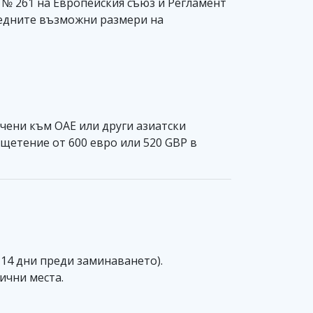
) № 261 на Европейския съюз и Регламент
следните възможни размери на
очени към ОАЕ или други азиатски
щетение от 600 евро или 520 GBP в
14 дни преди заминаването).
ични места.