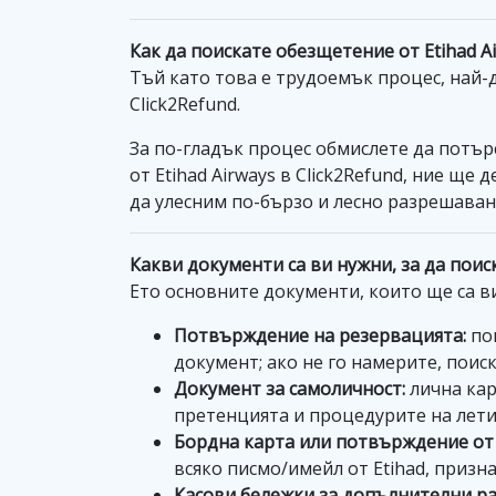
Как да поискате обезщетение от Etihad A
Тъй като това е трудоемък процес, най-
Click2Refund.
За по-гладък процес обмислете да потър
от Etihad Airways в Click2Refund, ние щ
да улесним по-бързо и лесно разрешаван
Какви документи са ви нужни, за да поис
Ето основните документи, които ще са в
Потвърждение на резервацията:
пок
документ; ако не го намерите, поиск
Документ за самоличност:
лична кар
претенцията и процедурите на лет
Бордна карта или потвърждение от 
всяко писмо/имейл от Etihad, призн
Касови бележки за допълнителни ра