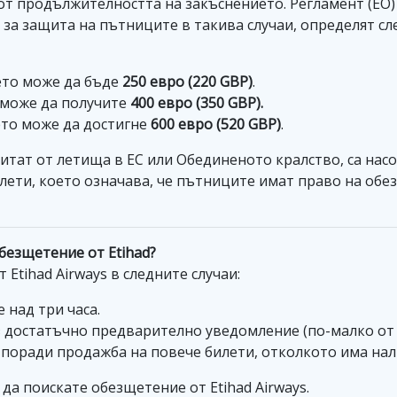
 от продължителността на закъснението. Регламент (ЕО
 за защита на пътниците в такива случаи, определят 
ето може да бъде
250 евро (220 GBP)
.
м може да получите
400 евро (350 GBP).
ето може да достигне
600 евро (520 GBP)
.
литат от летища в ЕС или Обединеното кралство, са нас
лети, което означава, че пътниците имат право на обез
безщетение от Etihad?
Etihad Airways в следните случаи:
 над три часа.
з достатъчно предварително уведомление (по-малко от 
 поради продажба на повече билети, отколкото има нал
да поискате обезщетение от Etihad Airways.