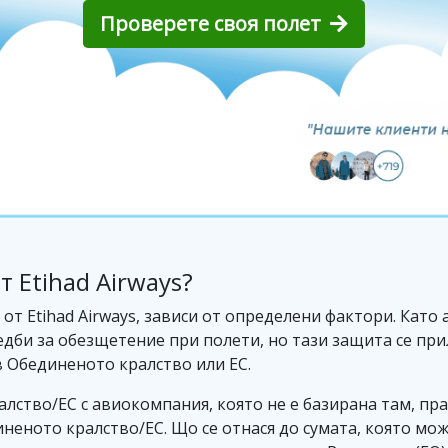
Проверете своя полет
 Etihad Airways?
т Etihad Airways, зависи от определени фактори. Като 
дби за обезщетение при полети, но тази защита се при
в Обединеното кралство или ЕС.
лство/ЕС с авиокомпания, която не е базирана там, пр
еното кралство/ЕС. Що се отнася до сумата, която може 