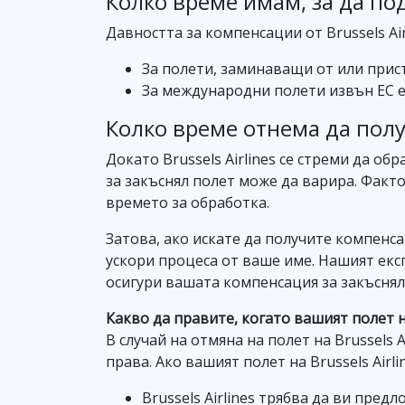
Колко време имам, за да под
Давността за компенсации от Brussels Ai
За полети, заминаващи от или прист
За международни полети извън ЕС е
Колко време отнема да получ
Докато Brussels Airlines се стреми да 
за закъснял полет може да варира. Факт
времето за обработка.
Затова, ако искате да получите компенса
ускори процеса от ваше име. Нашият екс
осигури вашата компенсация за закъсня
Какво да правите, когато вашият полет на
В случай на отмяна на полет на Brussels
права. Ако вашият полет на Brussels Airl
Brussels Airlines трябва да ви пре