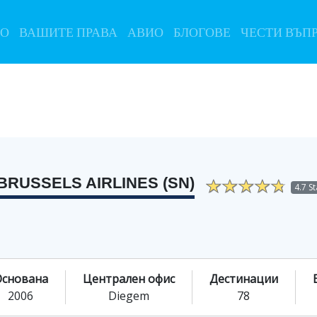
ЛО
ВАШИТЕ ПРАВА
АВИО
БЛОГОВЕ
ЧЕСТИ ВЪП
BRUSSELS AIRLINES (SN)
4.7 S
Основана
Централен офис
Дестинации
2006
Diegem
78