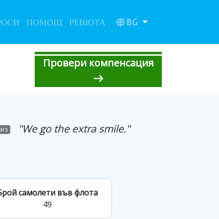
BG
РОСИ
ПОМОЩ
РЕВЮТА
Провери компенсация
"We go the extra smile."
tars
Брой самолети във флота
49