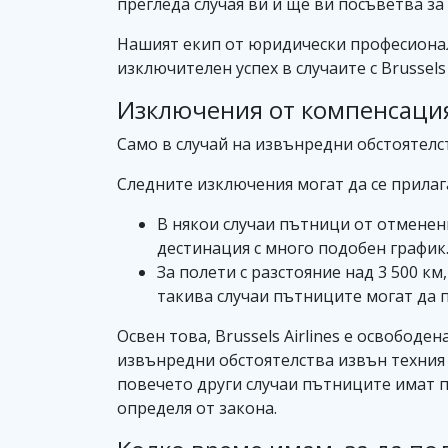
прегледа случая ви и ще ви посъветва за
Нашият екип от юридически професионал
изключителен успех в случаите с Brussels A
Изключения от компенсацията
Само в случай на извънредни обстоятелст
Следните изключения могат да се прилага
В някои случаи пътници от отменен
дестинация с много подобен график
За полети с разстояние над 3 500 км,
такива случаи пътниците могат да 
Освен това, Brussels Airlines е освобод
извънредни обстоятелства извън техния 
повечето други случаи пътниците имат п
определя от закона.