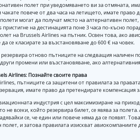
лтернативен полет при уведомяването ви за отмяната, им
 чакате повече от два часа на летището, имате право д
 полети могат да получат място на алтернативен полет,
nes пристигне на дестинацията поне 3 часа по-късно по
олет на Brussels Airlines на пътник. Освен това, ако а
да се класирате за възстановяване до 600 € на човек.
 да резервира отново пътниците на следващия наличен п
руги промени или възстановяване, ако алтернативният
ls Airlines: Познайте своите права
Airlines, пътниците са защитени от правилата за прават
ервация, имате право да претендирате компенсация за с
авиационната индустрия с цел максимизиране на прихо
то не всеки, който резервира билет, се явява за полет
адявайки се, че един или повече няма да се появят. Тов
 полет, и затова правилата изискват авиокомпаниите 