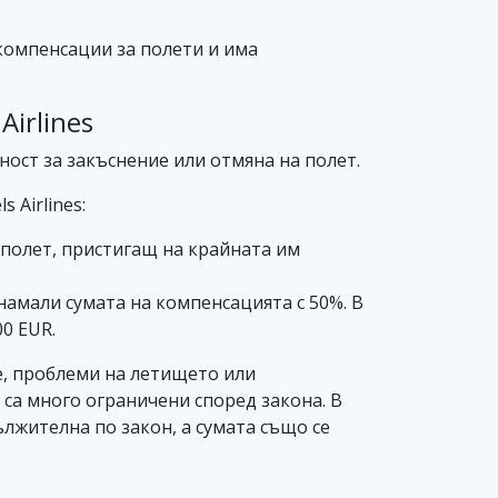
компенсации за полети и има
irlines
рност за закъснение или отмяна на полет.
 Airlines:
 полет, пристигащ на крайната им
а намали сумата на компенсацията с 50%. В
0 EUR.
ме, проблеми на летището или
са много ограничени според закона. В
лжителна по закон, а сумата също се