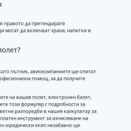
€
ате правото да претендирате
и могат да включват храна, напитки и
полет?
 като пътник, авиокомпаниите ще опитат
рофесионална помощ, за да получите
ите на вашия полет, електронен билет,
ете този формуляр с подробности за
тветни разпоредби в нашия калкулатор за
зплатен инструмент за изчисляване на
ен юридически екип незабавно ще