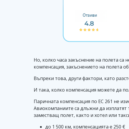
Но, колко часа закъснение на полета са н
компенсация, закъснението на полета об
Въпреки това, други фактори, като разс
И така, колко компенсация можете да полу
Паричната компенсация по ЕС 261 не изи
Авиокомпаниите са длъжни да изплатят т
заместващ полет, както и хотел или такс
до 1 500 км, компенсацията е 250 €