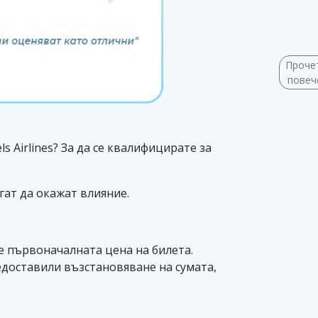
Проче
пове
s Airlines? За да се квалифицирате за
гат да окажат влияние.
е първоначалната цена на билета.
едоставили възстановяване на сумата,