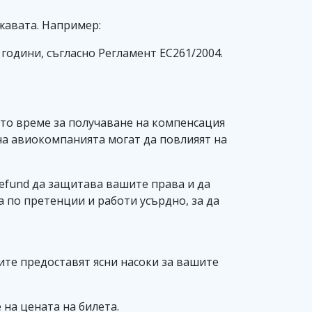
ржавата. Например:
години, съгласно Регламент ЕС261/2004.
ото време за получаване на компенсация
на авиокомпанията могат да повлияят на
Refund да защитава вашите права и да
 по претенции и работи усърдно, за да
ците предоставят ясни насоки за вашите
 на цената на билета.