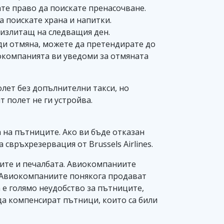
ате право да поискате пренасочване.
а поискате храна и напитки.
 излитащ на следващия ден.
ради отмяна, можете да претендирате до
виокомпанията ви уведоми за отмяната
олет без допълнителни такси, но
 полет не ги устройва.
а на пътниците. Ако ви бъде отказан
връхрезервация от Brussels Airlines.
дите и печалбата. Авиокомпаниите
а. Авиокомпаниите понякога продават
а е голямо неудобство за пътниците,
да компенсират пътници, които са били