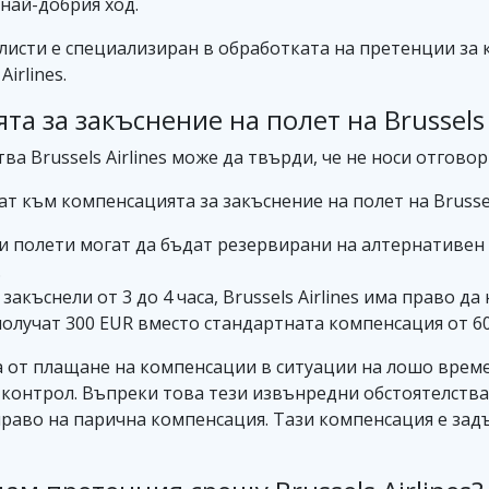
 най-добрия ход.
исти е специализиран в обработката на претенции за 
irlines.
 за закъснение на полет на Brussels A
ва Brussels Airlines може да твърди, че не носи отгово
т към компенсацията за закъснение на полет на Brussels
и полети могат да бъдат резервирани на алтернативен
.
 закъснели от 3 до 4 часа, Brussels Airlines има право д
получат 300 EUR вместо стандартната компенсация от 60
ена от плащане на компенсации в ситуации на лошо вре
контрол. Въпреки това тези извънредни обстоятелства 
раво на парична компенсация. Тази компенсация е задъ