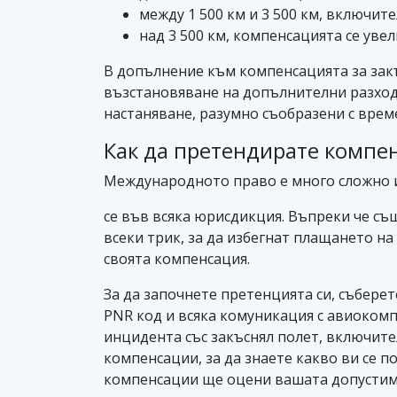
между 1 500 км и 3 500 км, включите
над 3 500 км, компенсацията се увел
В допълнение към компенсацията за закъс
възстановяване на допълнителни разход
настаняване, разумно съобразени с врем
Как да претендирате компенс
Международното право е много сложно 
се във всяка юрисдикция. Въпреки че с
всеки трик, за да избегнат плащането н
своята компенсация.
За да започнете претенцията си, събере
PNR код и всяка комуникация с авиокомп
инцидента със закъснял полет, включите
компенсации, за да знаете какво ви се п
компенсации ще оцени вашата допустимо