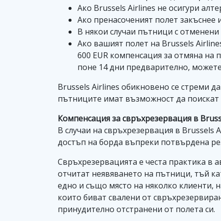
Ако Brussels Airlines не осигури а
Ако пренасоченият полет закъснее и
В някои случаи пътници с отменени
Ако вашият полет на Brussels Airli
600 EUR компенсация за отмяна на п
поне 14 дни предварително, можете 
Brussels Airlines обикновено се стреми
пътниците имат възможност да поискат д
Компенсация за свръхрезервация в Brusse
В случаи на свръхрезервация в Brussels 
достъп на борда въпреки потвърдена рез
Свръхрезервацията е честа практика в 
отчитат неявяването на пътници, тъй ка
едно и също място на няколко клиенти, н
които биват свалени от свръхрезервиран
принудително отстранени от полета си.