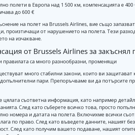
лно полети в Европа над 1 500 км, компенсацията е 400 
ичава до 600 €
нение на полет на Brussels Airlines, вие също запазв
и, произтичащи от нарушението на полета. Тези разход
ето на изчакване.
ация от Brussels Airlines за закъснял 
и правилата са много разнообразни, променящи
ъществуват много стабилни закони, които ви защитават
а допълнителни пари. Препоръчваме ви да потърсите п
те цялата съответна информация, като например детайл
анията. След като съберете всичко това, просто попълн
лно номера и датата на полета. Включихме всички съо
олага по право. След като въведете данните, нашият бе
ст. След като получим вашето подаване, нашият опит