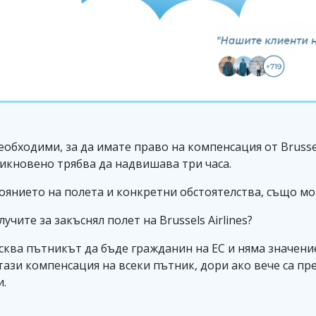
еобходими, за да имате право на компенсация от Brussel
икновено трябва да надвишава три часа.
тоянието на полета и конкретни обстоятелства, също мо
чите за закъснял полет на Brussels Airlines?
сква пътникът да бъде гражданин на ЕС и няма значени
ази компенсация на всеки пътник, дори ако вече са пр
и.