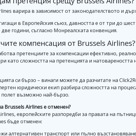
ам претенция срещу Brussels Airlines?
rlines варира в зависимост от законодателството и дъ
игащи в Европейския съюз, давността е от три до шест 
 две години, съгласно Монреалската конвенция.
ите компенсация от Brussels Airlines?
обработва претенциите за компенсации ефективно, реалн
ори като сложността на претенцията и натовареността 
цията си бързо – винаги можете да разчитате на Click2
пертен юридически екип разбира сложността на процеса
л полет възможно най-бързо.
 Brussels Airlines е отменен?
 Airlines, европейските разпоредби за правата на пътни
ines бъде отменен:
дложи алтернативен транспорт или пълно възстановяване