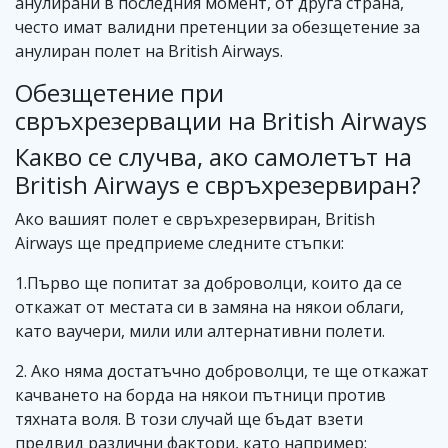
анулирани в последния момент, от друга страна,
често имат валидни претенции за обезщетение за
анулиран полет на British Airways.
Обезщетение при
свръхрезервации на British Airways
Какво се случва, ако самолетът на
British Airways е свръхрезервиран?
Ако вашият полет е свръхрезервиран, British
Airways ще предприеме следните стъпки:
1.Първо ще попитат за доброволци, които да се
откажат от местата си в замяна на някои облаги,
като ваучери, мили или алтернативни полети.
2. Ако няма достатъчно доброволци, те ще откажат
качването на борда на някои пътници против
тяхната воля. В този случай ще бъдат взети
предвид различни фактори, като например: