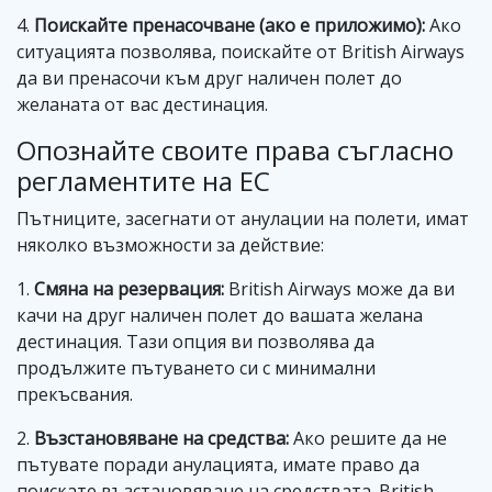
4.
Поискайте пренасочване (ако е приложимо):
Ако
ситуацията позволява, поискайте от British Airways
да ви пренасочи към друг наличен полет до
желаната от вас дестинация.
Опознайте своите права съгласно
регламентите на ЕС
Пътниците, засегнати от анулации на полети, имат
няколко възможности за действие:
1.
Смяна на резервация:
British Airways може да ви
качи на друг наличен полет до вашата желана
дестинация. Тази опция ви позволява да
продължите пътуването си с минимални
прекъсвания.
2.
Възстановяване на средства:
Ако решите да не
пътувате поради анулацията, имате право да
поискате възстановяване на средствата. British