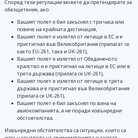
Според тези регулации можете да претендирате за
обезщетение, ако:
Вашият полет е бил закъснял с три часа или
повече на крайната дестинация,
Вашият полет е излетял от летище в ЕС и е
пристигнал във Великобритания (прилагат се
както EU-261, така и UK-261),
Вашият полет е излетял от Обединеното
кралство и е пристигнал на летище в ЕС или в
трета държава (прилага се UK-261),
Вашият полет е излетял от летище в трета
държава и е пристигнал във Великобритания
(прилага се UK-261),
Вашият полет е бил закъснял по вина на
авиокомпанията, а не поради извънредни
обстоятелства.
Извънредни обстоятелства са ситуации, които са
извън контрола на авиокомпанията и засягат