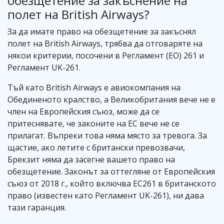
обезщетение за закъснение на
полет на British Airways?
За да имате право на обезщетение за закъснял
полет на British Airways, трябва да отговаряте на
някои критерии, посочени в Регламент (ЕО) 261 и
Регламент UK-261.
Тъй като British Airways е авиокомпания на
Обединеното кралство, а Великобритания вече не е
член на Европейския съюз, може да се
притеснявате, че законите на ЕС вече не се
прилагат. Въпреки това няма място за тревога. За
щастие, ако летите с британски превозвачи,
Брекзит няма да засегне вашето право на
обезщетение. Законът за оттегляне от Европейския
съюз от 2018 г., който включва EC261 в британското
право (известен като Регламент UK-261), ни дава
тази гаранция.