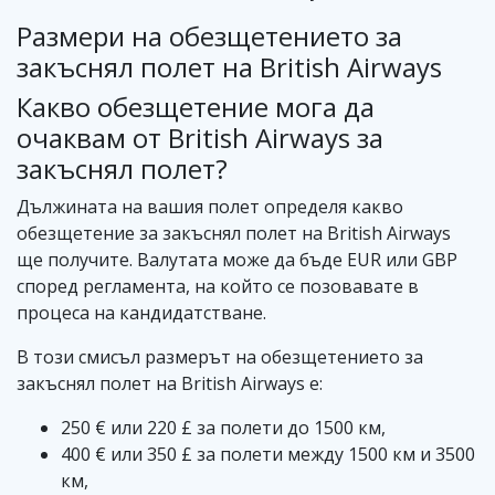
Размери на обезщетението за
закъснял полет на British Airways
Какво обезщетение мога да
очаквам от British Airways за
закъснял полет?
Дължината на вашия полет определя какво
обезщетение за закъснял полет на British Airways
ще получите. Валутата може да бъде EUR или GBP
според регламента, на който се позовавате в
процеса на кандидатстване.
В този смисъл размерът на обезщетението за
закъснял полет на British Airways е:
250 € или 220 £ за полети до 1500 км,
400 € или 350 £ за полети между 1500 км и 3500
км,