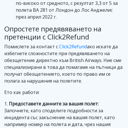
по-високо от средното, с резултат 3,3 от 5 за
полета BA 281 от Лондон до Лос Анджелис
през април 2022 г.
Опростете предявяването на
претенции с Click2Refund
Помислете за контакт с
Click2Refund
ако искате да
избегнете сложностите при предявяването на
обезщетение директно към British Airways. Ние сме
специализирани в това да помагаме на пътници да
получат обезщетението, което по право им се
полага за нарушения на полетите.
Ето как работи:
1.
Предоставете данните за вашия полет:
Започнете, като споделите подробности за
инцидента със закъснение на вашия полет, като
например номер на полета и дата, чрез нашия