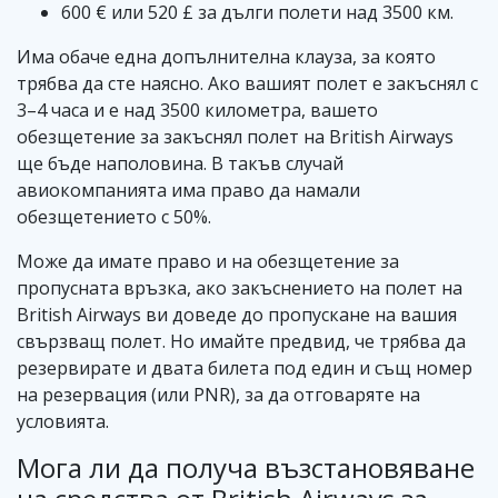
600 € или 520 £ за дълги полети над 3500 км.
Има обаче една допълнителна клауза, за която
трябва да сте наясно. Ако вашият полет е закъснял с
3–4 часа и е над 3500 километра, вашето
обезщетение за закъснял полет на British Airways
ще бъде наполовина. В такъв случай
авиокомпанията има право да намали
обезщетението с 50%.
Може да имате право и на обезщетение за
пропусната връзка, ако закъснението на полет на
British Airways ви доведе до пропускане на вашия
свързващ полет. Но имайте предвид, че трябва да
резервирате и двата билета под един и същ номер
на резервация (или PNR), за да отговаряте на
условията.
Мога ли да получа възстановяване