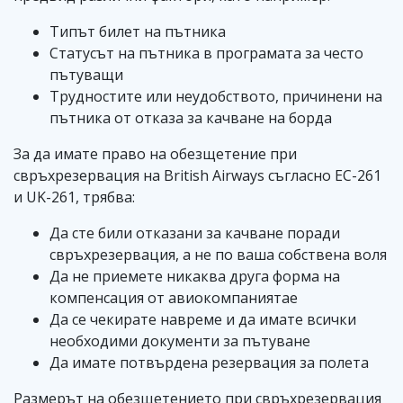
Типът билет на пътника
Статусът на пътника в програмата за често
пътуващи
Трудностите или неудобството, причинени на
пътника от отказа за качване на борда
За да имате право на обезщетение при
свръхрезервация на British Airways съгласно ЕС-261
и UK-261, трябва:
Да сте били отказани за качване поради
свръхрезервация, а не по ваша собствена воля
Да не приемете никаква друга форма на
компенсация от авиокомпаниятаe
Да се чекирате навреме и да имате всички
необходими документи за пътуване
Да имате потвърдена резервация за полета
Размерът на обезщетението при свръхрезервация