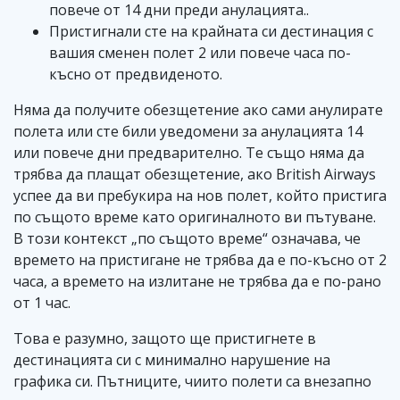
повече от 14 дни преди анулацията..
Пристигнали сте на крайната си дестинация с
вашия сменен полет 2 или повече часа по-
късно от предвиденото.
Няма да получите обезщетение ако сами анулирате
полета или сте били уведомени за анулацията 14
или повече дни предварително. Те също няма да
трябва да плащат обезщетение, ако British Airways
успее да ви пребукира на нов полет, който пристига
по същото време като оригиналното ви пътуване.
В този контекст „по същото време“ означава, че
времето на пристигане не трябва да е по-късно от 2
часа, а времето на излитане не трябва да е по-рано
от 1 час.
Това е разумно, защото ще пристигнете в
дестинацията си с минимално нарушение на
графика си. Пътниците, чиито полети са внезапно