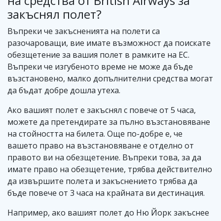
на средства от British Airways за
закъснял полет?
Въпреки че закъсненията на полети са
разочароващи, вие имате възможност да поискате
обезщетение за вашия полет в рамките на ЕС.
Въпреки че изгубеното време не може да бъде
възстановено, малко допълнителни средства могат
да бъдат добре дошла утеха.
Ако вашият полет е закъснял с повече от 5 часа,
можете да претендирате за пълно възстановяване
на стойността на билета. Още по-добре е, че
вашето право на възстановяване е отделно от
правото ви на обезщетение. Въпреки това, за да
имате право на обезщетение, трябва действително
да извършите полета и закъснението трябва да
бъде повече от 3 часа на крайната ви дестинация.
Например, ако вашият полет до Ню Йорк закъснее