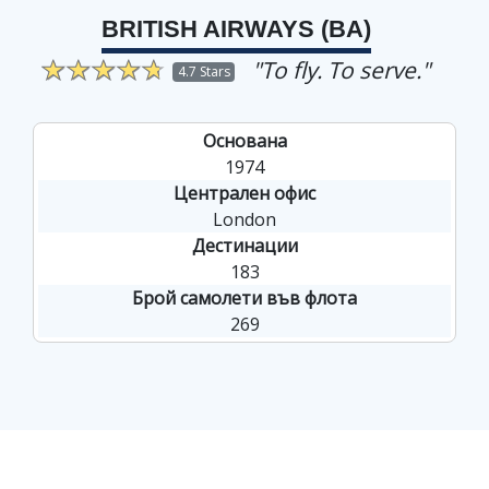
BRITISH AIRWAYS (BA)
"To fly. To serve."
4.7 Stars
Основана
1974
Централен офис
London
Дестинации
183
Брой самолети във флота
269