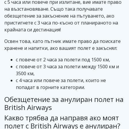
с 5 часа или повече при излитане, вие имате право
на възстановяване. Също така получавате
обезщетение за закъснение на пътуването, ако
пристигнете с 3 часа по-късно от планираното на
крайната си дестинация!
Освен това, като пътник имате право да поискате
хранене и напитки, ако вашият полет е закъснял:
с повече от 2 часа за полети под 1500 км,
с повече от 3 часа за полети между 1500 км и
3500 км,
с 4 часа или повече за полети, които не
попадат в горните категории.
Обезщетение за анулиран полет на
British Airways
Какво трябва да направя ако моят
полет с British Airways е анулиран?