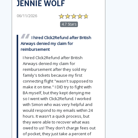
JENNIE WOLF
06/11/2026
4.7 Stars
I hired Click2Refund after British
Airways denied my claim for
reimbursement
I hired Click2Refund after British
Airways denied my claim for
reimbursement after they sold my
family's tickets because my first
connecting flight "wasn't supposed to
make it on time." I DID try to fight with
BA myself, but they kept denying me
so I went with Click2Refund. I worked
with Simon who was very helpful and
would respond to my emails within 24
hours. It wasn't a quick process, but
they were able to recover what was
owed to us! They don't charge fees out
of pocket, they just take a percent of